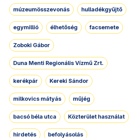
múzeumösszevonás
hulladékgyűjtő
egymillió
élhetőség
facsemete
Zoboki Gábor
Duna Menti Regionális Vízmű Zrt.
kerékpár
Kereki Sándor
milkovics mátyás
műjég
bacsó béla utca
Közterület használat
hirdetés
befolyásolás