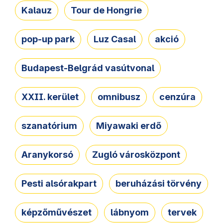
Kalauz
Tour de Hongrie
pop-up park
Luz Casal
akció
Budapest-Belgrád vasútvonal
XXII. kerület
omnibusz
cenzúra
szanatórium
Miyawaki erdő
Aranykorsó
Zugló városközpont
Pesti alsórakpart
beruházási törvény
képzőművészet
lábnyom
tervek