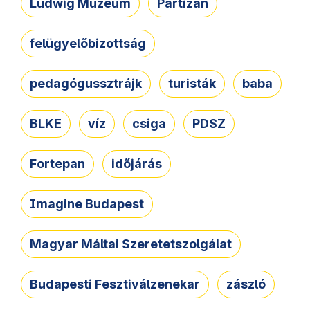
Ludwig Múzeum
Partizán
felügyelőbizottság
pedagógussztrájk
turisták
baba
BLKE
víz
csiga
PDSZ
Fortepan
időjárás
Imagine Budapest
Magyar Máltai Szeretetszolgálat
Budapesti Fesztiválzenekar
zászló