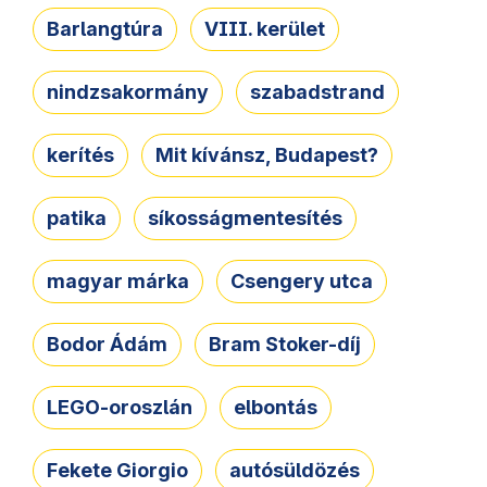
Barlangtúra
VIII. kerület
nindzsakormány
szabadstrand
kerítés
Mit kívánsz, Budapest?
patika
síkosságmentesítés
magyar márka
Csengery utca
Bodor Ádám
Bram Stoker-díj
LEGO-oroszlán
elbontás
Fekete Giorgio
autósüldözés