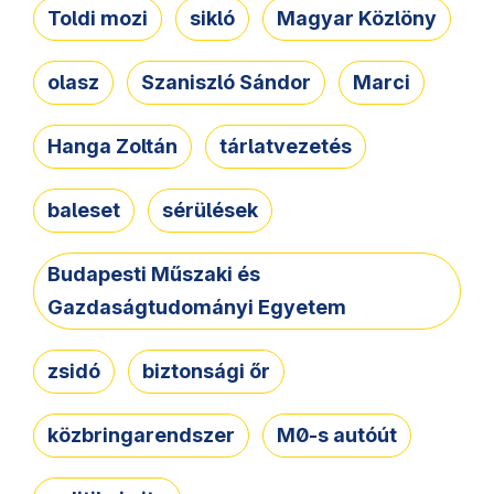
Toldi mozi
sikló
Magyar Közlöny
olasz
Szaniszló Sándor
Marci
Hanga Zoltán
tárlatvezetés
baleset
sérülések
Budapesti Műszaki és
Gazdaságtudományi Egyetem
zsidó
biztonsági őr
közbringarendszer
M0-s autóút