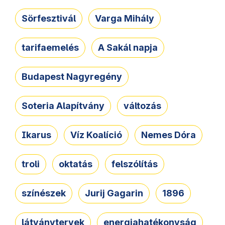
Sörfesztivál
Varga Mihály
tarifaemelés
A Sakál napja
Budapest Nagyregény
Soteria Alapítvány
változás
Ikarus
Víz Koalíció
Nemes Dóra
troli
oktatás
felszólítás
színészek
Jurij Gagarin
1896
látványtervek
energiahatékonyság