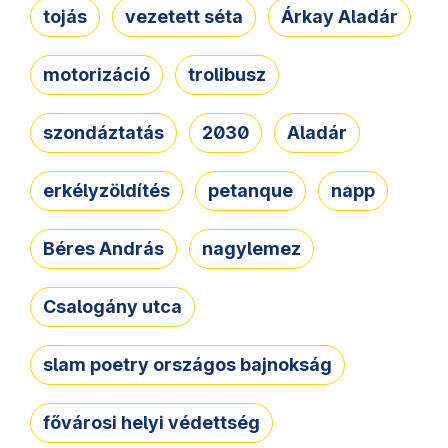
tojás
vezetett séta
Árkay Aladár
motorizáció
trolibusz
szondáztatás
2030
Aladár
erkélyzöldítés
petanque
napp
Béres András
nagylemez
Csalogány utca
slam poetry országos bajnokság
fővárosi helyi védettség