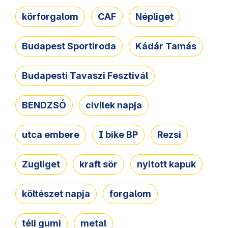
körforgalom
CAF
Népliget
Budapest Sportiroda
Kádár Tamás
Budapesti Tavaszi Fesztivál
BENDZSÓ
civilek napja
utca embere
I bike BP
Rezsi
Zugliget
kraft sör
nyitott kapuk
költészet napja
forgalom
téli gumi
metal