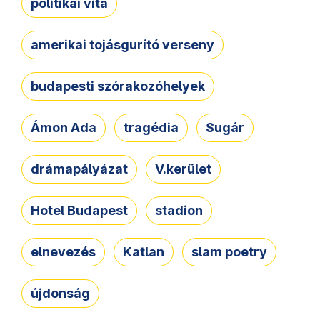
politikai vita
amerikai tojásgurító verseny
budapesti szórakozóhelyek
Ámon Ada
tragédia
Sugár
drámapályázat
V.kerület
Hotel Budapest
stadion
elnevezés
Katlan
slam poetry
újdonság