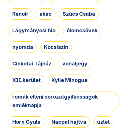
Renoir
akác
Szűcs Csaba
Lágymányosi híd
ólomcsövek
nyomda
Kocsiszín
Cinkotai Tájház
vonaljegy
XII.kerület
Kylie Minogue
romák elleni sorozatgyilkosságok
emléknapja
Horn Gyula
Nappal hajtva
üzlet