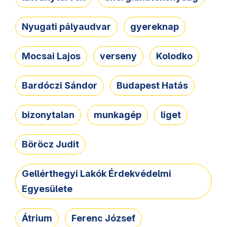
Nyugati pályaudvar
gyereknap
Mocsai Lajos
verseny
Kolodko
Bardóczi Sándor
Budapest Hatás
bizonytalan
munkagép
liget
Böröcz Judit
Gellérthegyi Lakók Érdekvédelmi
Egyesülete
Átrium
Ferenc József