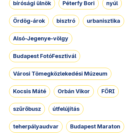
bírósági ülnök
Péterfy Bori
nyúl
Ördög-árok
bisztró
urbanisztika
Alsó-Jegenye-völgy
Budapest FotóFesztivál
Városi Tömegközlekedési Múzeum
Kocsis Máté
Orbán Vikor
FÖRI
szűrőbusz
útfelújítás
teherpályaudvar
Budapest Maraton