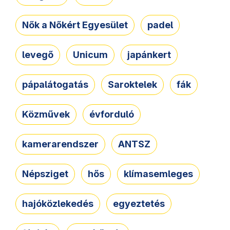
Nők a Nőkért Egyesület
padel
levegő
Unicum
japánkert
pápalátogatás
Saroktelek
fák
Közművek
évforduló
kamerarendszer
ANTSZ
Népsziget
hős
klímasemleges
hajóközlekedés
egyeztetés