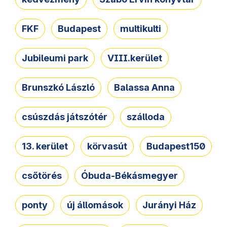
FKF
Budapest
multikulti
Jubileumi park
VIII.kerület
Brunszkó László
Balassa Anna
csúszdás játszótér
szálloda
13. kerület
körvasút
Budapest150
csőtörés
Óbuda-Békásmegyer
ponty
új állomások
Jurányi Ház