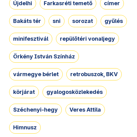
Újdelhi
Farkasréti temető
címer
Bakáts tér
sni
sorozat
gyűlés
minifesztivál
repülőtéri vonaljegy
Örkény István Színház
vármegye bérlet
retrobuszok, BKV
körjárat
gyalogosközlekedés
Széchenyi-hegy
Veres Attila
Himnusz