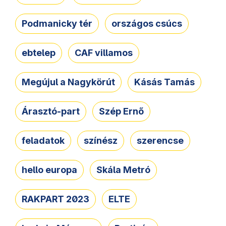
Podmanicky tér
országos csúcs
ebtelep
CAF villamos
Megújul a Nagykörút
Kásás Tamás
Árasztó-part
Szép Ernő
feladatok
színész
szerencse
hello europa
Skála Metró
RAKPART 2023
ELTE