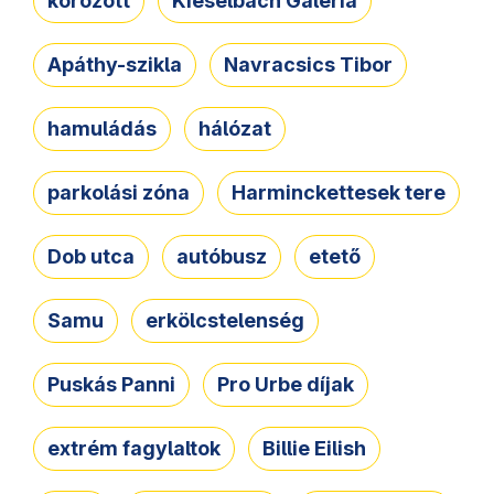
körözött
Kieselbach Galéria
Apáthy-szikla
Navracsics Tibor
hamuládás
hálózat
parkolási zóna
Harminckettesek tere
Dob utca
autóbusz
etető
Samu
erkölcstelenség
Puskás Panni
Pro Urbe díjak
extrém fagylaltok
Billie Eilish