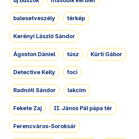
új buszok
második kerület
balesetveszély
térkép
Kerényi László Sándor
Ágoston Dániel
túsz
Kürti Gábor
Detective Kelly
foci
Radnóti Sándor
lakcím
Fekete Zaj
II. János Pál pápa tér
Ferencváros-Soroksár