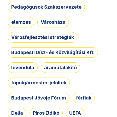
Pedagógusok Szakszervezete
elemzés
Városháza
Városfejlesztési stratégiák
Budapesti Dísz- és Közvilágítási Kft.
levendula
áramátalakító
főpolgármester-jelöltek
Budapest Jövője Fórum
férfiak
Della
Piros Ildikó
UEFA