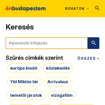
ROVATOK
Keresés
Keresés
Szűrés címkék szerint
ÖSSZES
európa kiadó
közlekedés
Ybl Miklós tér
Arrivabus
temetői járatok
vizsgafilm