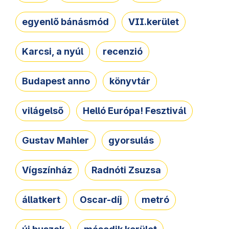
egyenlő bánásmód
VII.kerület
Karcsi, a nyúl
recenzió
Budapest anno
könyvtár
világelső
Helló Európa! Fesztivál
Gustav Mahler
gyorsulás
Vígszínház
Radnóti Zsuzsa
állatkert
Oscar-díj
metró