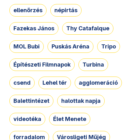
ellenőrzés
népirtás
Fazekas János
Thy Catafalque
MOL Bubi
Puskás Aréna
Tripo
Építészeti Filmnapok
Turbina
csend
Lehel tér
agglomeráció
Balettintézet
halottak napja
videotéka
Élet Menete
forradalom
Városligeti Műjég