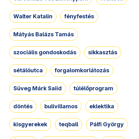
Walter Katalin
fényfestés
Mátyás Balázs Tamás
szociális gondoskodás
sikkasztás
sétálóutca
forgalomkorlátozás
Süveg Márk Saiid
túlélőprogram
döntés
bulivillamos
eklektika
kisgyerekek
teqball
Pálfi György