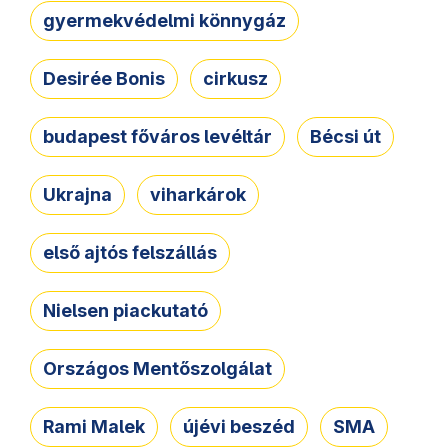
gyermekvédelmi könnygáz
Desirée Bonis
cirkusz
budapest főváros levéltár
Bécsi út
Ukrajna
viharkárok
első ajtós felszállás
Nielsen piackutató
Országos Mentőszolgálat
Rami Malek
újévi beszéd
SMA