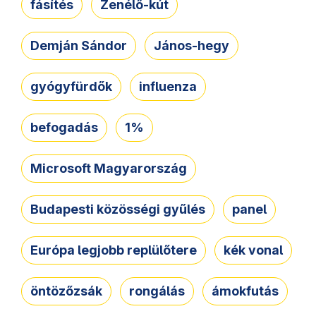
fásítés
Zenélő-kút
Demján Sándor
János-hegy
gyógyfürdők
influenza
befogadás
1%
Microsoft Magyarország
Budapesti közösségi gyűlés
panel
Európa legjobb replülőtere
kék vonal
öntözőzsák
rongálás
ámokfutás