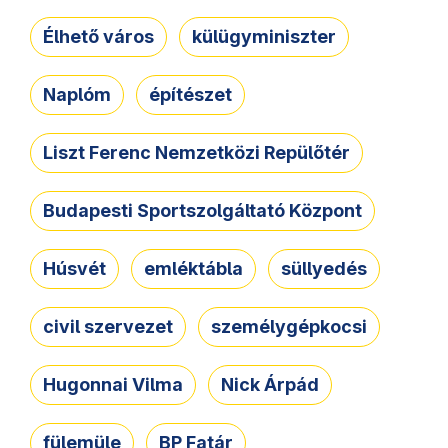
Élhető város
külügyminiszter
Naplóm
építészet
Liszt Ferenc Nemzetközi Repülőtér
Budapesti Sportszolgáltató Központ
Húsvét
emléktábla
süllyedés
civil szervezet
személygépkocsi
Hugonnai Vilma
Nick Árpád
fülemüle
BP Fatár