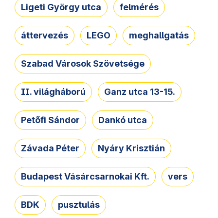
Ligeti György utca
felmérés
áttervezés
LEGO
meghallgatás
Szabad Városok Szövetsége
II. világháború
Ganz utca 13-15.
Petőfi Sándor
Dankó utca
Závada Péter
Nyáry Krisztián
Budapest Vásárcsarnokai Kft.
vers
BDK
pusztulás