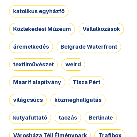
katolikus egyházfő
Közlekedési Múzeum
Vállalkozások
áremelkedés
Belgrade Waterfront
textilművészet
weird
Maarif alapítvány
Tisza Pért
világcsúcs
közmeghallgatás
kutyafuttató
taozás
Berlinale
Városháza Téli Élménypark
Trafibox