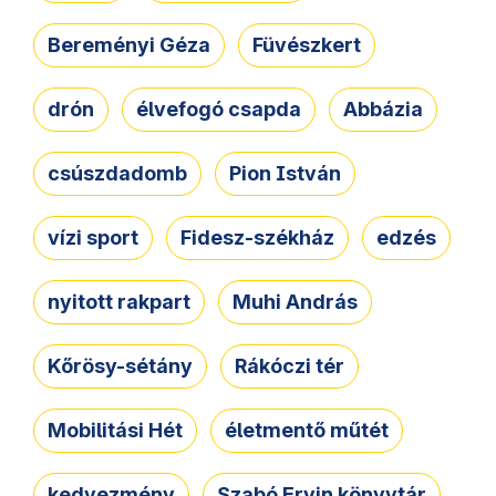
Bereményi Géza
Füvészkert
drón
élvefogó csapda
Abbázia
csúszdadomb
Pion István
vízi sport
Fidesz-székház
edzés
nyitott rakpart
Muhi András
Kőrösy-sétány
Rákóczi tér
Mobilitási Hét
életmentő műtét
kedvezmény
Szabó Ervin könyvtár