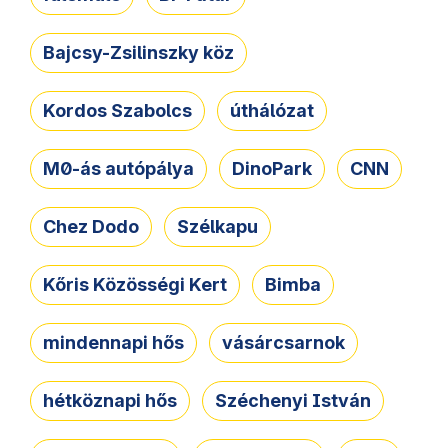
Bajcsy-Zsilinszky köz
Kordos Szabolcs
úthálózat
M0-ás autópálya
DinoPark
CNN
Chez Dodo
Szélkapu
Kőris Közösségi Kert
Bimba
mindennapi hős
vásárcsarnok
hétköznapi hős
Széchenyi István