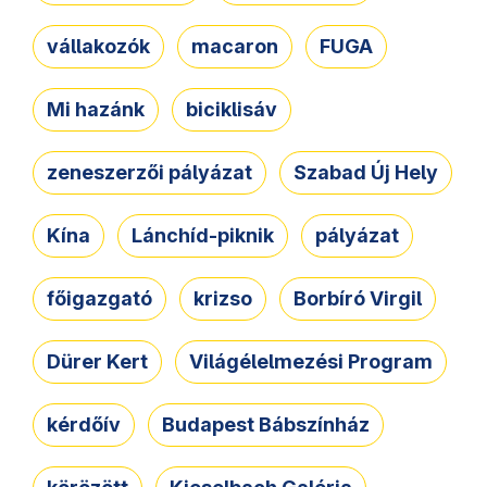
vállakozók
macaron
FUGA
Mi hazánk
biciklisáv
zeneszerzői pályázat
Szabad Új Hely
Kína
Lánchíd-piknik
pályázat
főigazgató
krizso
Borbíró Virgil
Dürer Kert
Világélelmezési Program
kérdőív
Budapest Bábszínház