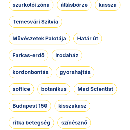
szurkolói zóna
állásbörze
kassza
Temesvári Szilvia
Művészetek Palotája
Határ út
Farkas-erdő
irodaház
kordonbontás
gyorshajtás
softice
botanikus
Mad Scientist
Budapest 150
kisszakasz
ritka betegség
színésznő