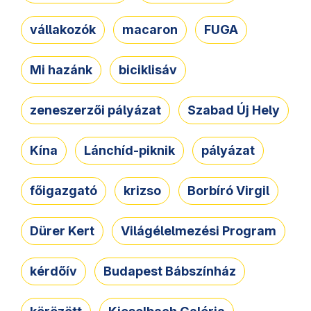
vállakozók
macaron
FUGA
Mi hazánk
biciklisáv
zeneszerzői pályázat
Szabad Új Hely
Kína
Lánchíd-piknik
pályázat
főigazgató
krizso
Borbíró Virgil
Dürer Kert
Világélelmezési Program
kérdőív
Budapest Bábszínház