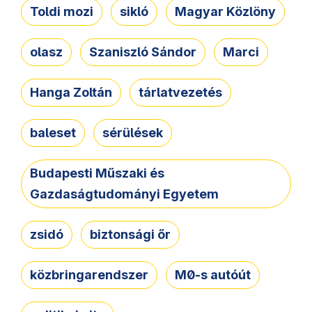
Toldi mozi
sikló
Magyar Közlöny
olasz
Szaniszló Sándor
Marci
Hanga Zoltán
tárlatvezetés
baleset
sérülések
Budapesti Műszaki és
Gazdaságtudományi Egyetem
zsidó
biztonsági őr
közbringarendszer
M0-s autóút