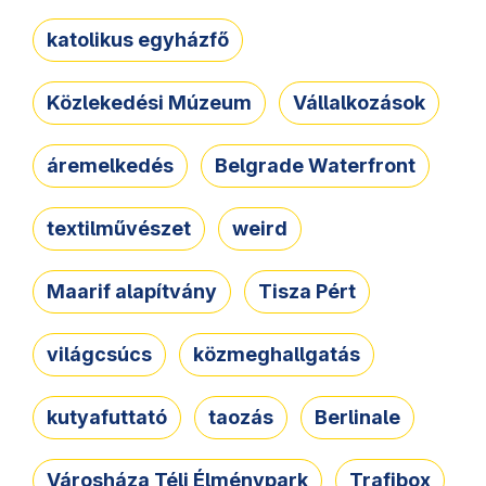
katolikus egyházfő
Közlekedési Múzeum
Vállalkozások
áremelkedés
Belgrade Waterfront
textilművészet
weird
Maarif alapítvány
Tisza Pért
világcsúcs
közmeghallgatás
kutyafuttató
taozás
Berlinale
Városháza Téli Élménypark
Trafibox