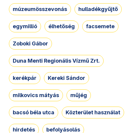
múzeumösszevonás
hulladékgyűjtő
egymillió
élhetőség
facsemete
Zoboki Gábor
Duna Menti Regionális Vízmű Zrt.
kerékpár
Kereki Sándor
milkovics mátyás
műjég
bacsó béla utca
Közterület használat
hirdetés
befolyásolás