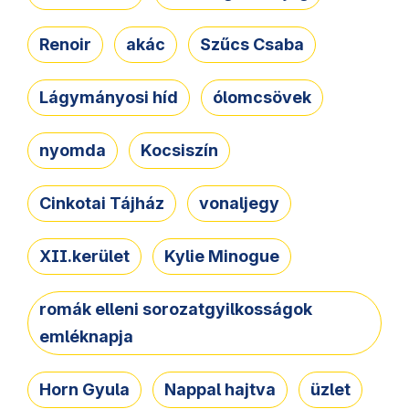
Renoir
akác
Szűcs Csaba
Lágymányosi híd
ólomcsövek
nyomda
Kocsiszín
Cinkotai Tájház
vonaljegy
XII.kerület
Kylie Minogue
romák elleni sorozatgyilkosságok
emléknapja
Horn Gyula
Nappal hajtva
üzlet