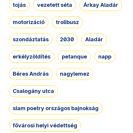
tojás
vezetett séta
Árkay Aladár
motorizáció
trolibusz
szondáztatás
2030
Aladár
erkélyzöldítés
petanque
napp
Béres András
nagylemez
Csalogány utca
slam poetry országos bajnokság
fővárosi helyi védettség