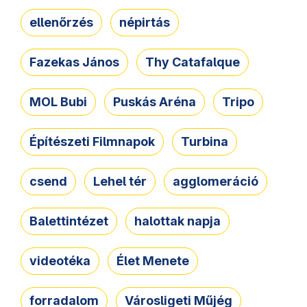
ellenőrzés
népirtás
Fazekas János
Thy Catafalque
MOL Bubi
Puskás Aréna
Tripo
Építészeti Filmnapok
Turbina
csend
Lehel tér
agglomeráció
Balettintézet
halottak napja
videotéka
Élet Menete
forradalom
Városligeti Műjég