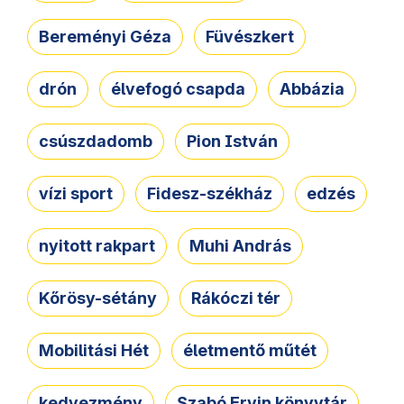
Bereményi Géza
Füvészkert
drón
élvefogó csapda
Abbázia
csúszdadomb
Pion István
vízi sport
Fidesz-székház
edzés
nyitott rakpart
Muhi András
Kőrösy-sétány
Rákóczi tér
Mobilitási Hét
életmentő műtét
kedvezmény
Szabó Ervin könyvtár