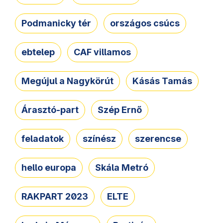
Podmanicky tér
országos csúcs
ebtelep
CAF villamos
Megújul a Nagykörút
Kásás Tamás
Árasztó-part
Szép Ernő
feladatok
színész
szerencse
hello europa
Skála Metró
RAKPART 2023
ELTE