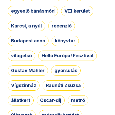
egyenlő bánásmód
VII.kerület
Karcsi, a nyúl
recenzió
Budapest anno
könyvtár
világelső
Helló Európa! Fesztivál
Gustav Mahler
gyorsulás
Vígszínház
Radnóti Zsuzsa
állatkert
Oscar-díj
metró