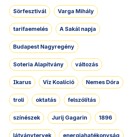
Sörfesztivál
Varga Mihály
tarifaemelés
A Sakál napja
Budapest Nagyregény
Soteria Alapítvány
változás
Ikarus
Víz Koalíció
Nemes Dóra
troli
oktatás
felszólítás
színészek
Jurij Gagarin
1896
látványtervek
energiahatékonyság