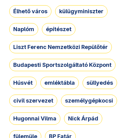
Élhető város
külügyminiszter
Naplóm
építészet
Liszt Ferenc Nemzetközi Repülőtér
Budapesti Sportszolgáltató Központ
Húsvét
emléktábla
süllyedés
civil szervezet
személygépkocsi
Hugonnai Vilma
Nick Árpád
fülemüle
BP Fatár