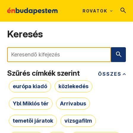
ROVATOK
Keresés
Keresés
Szűrés címkék szerint
ÖSSZES
európa kiadó
közlekedés
Ybl Miklós tér
Arrivabus
temetői járatok
vizsgafilm