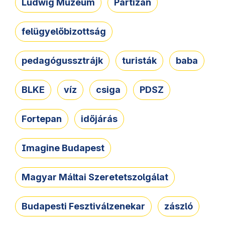
Ludwig Múzeum
Partizán
felügyelőbizottság
pedagógussztrájk
turisták
baba
BLKE
víz
csiga
PDSZ
Fortepan
időjárás
Imagine Budapest
Magyar Máltai Szeretetszolgálat
Budapesti Fesztiválzenekar
zászló