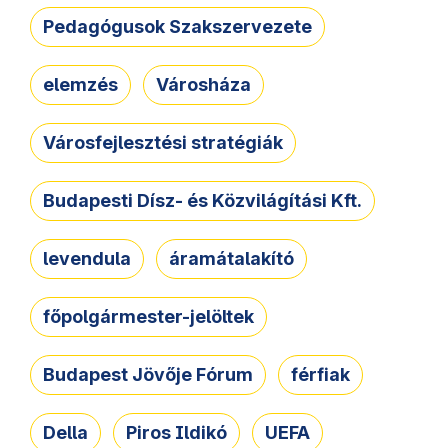
Pedagógusok Szakszervezete
elemzés
Városháza
Városfejlesztési stratégiák
Budapesti Dísz- és Közvilágítási Kft.
levendula
áramátalakító
főpolgármester-jelöltek
Budapest Jövője Fórum
férfiak
Della
Piros Ildikó
UEFA