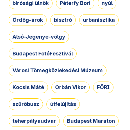
bírósági ülnök
Péterfy Bori
nyúl
Ördög-árok
bisztró
urbanisztika
Alsó-Jegenye-völgy
Budapest FotóFesztivál
Városi Tömegközlekedési Múzeum
Kocsis Máté
Orbán Vikor
FÖRI
szűrőbusz
útfelújítás
teherpályaudvar
Budapest Maraton