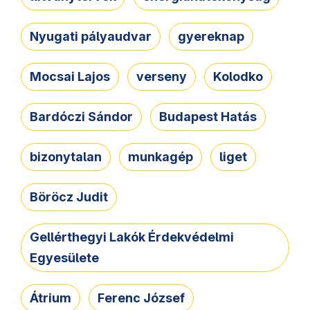
Nyugati pályaudvar
gyereknap
Mocsai Lajos
verseny
Kolodko
Bardóczi Sándor
Budapest Hatás
bizonytalan
munkagép
liget
Böröcz Judit
Gellérthegyi Lakók Érdekvédelmi
Egyesülete
Átrium
Ferenc József