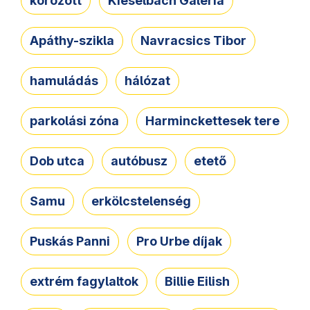
körözött
Kieselbach Galéria
Apáthy-szikla
Navracsics Tibor
hamuládás
hálózat
parkolási zóna
Harminckettesek tere
Dob utca
autóbusz
etető
Samu
erkölcstelenség
Puskás Panni
Pro Urbe díjak
extrém fagylaltok
Billie Eilish