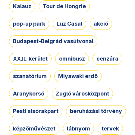
Kalauz
Tour de Hongrie
pop-up park
Luz Casal
akció
Budapest-Belgrád vasútvonal
XXII. kerület
omnibusz
cenzúra
szanatórium
Miyawaki erdő
Aranykorsó
Zugló városközpont
Pesti alsórakpart
beruházási törvény
képzőművészet
lábnyom
tervek