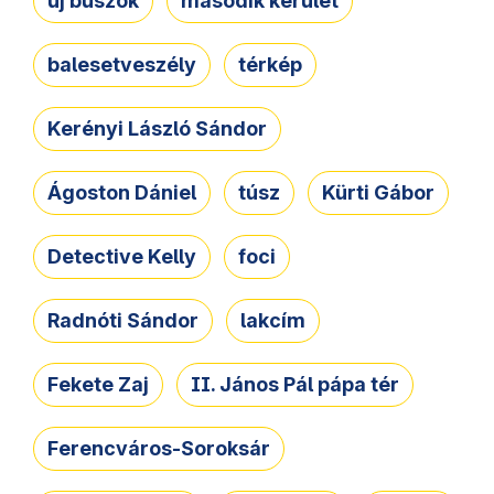
új buszok
második kerület
balesetveszély
térkép
Kerényi László Sándor
Ágoston Dániel
túsz
Kürti Gábor
Detective Kelly
foci
Radnóti Sándor
lakcím
Fekete Zaj
II. János Pál pápa tér
Ferencváros-Soroksár