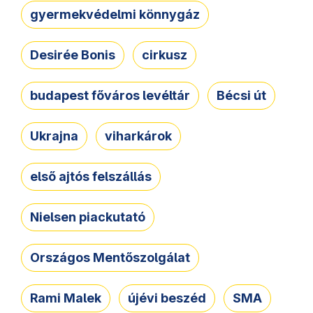
gyermekvédelmi könnygáz
Desirée Bonis
cirkusz
budapest főváros levéltár
Bécsi út
Ukrajna
viharkárok
első ajtós felszállás
Nielsen piackutató
Országos Mentőszolgálat
Rami Malek
újévi beszéd
SMA