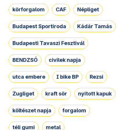
körforgalom
CAF
Népliget
Budapest Sportiroda
Kádár Tamás
Budapesti Tavaszi Fesztivál
BENDZSÓ
civilek napja
utca embere
I bike BP
Rezsi
Zugliget
kraft sör
nyitott kapuk
költészet napja
forgalom
téli gumi
metal