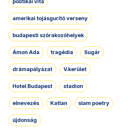
politikai vita
amerikai tojásgurító verseny
budapesti szórakozóhelyek
Ámon Ada
tragédia
Sugár
drámapályázat
V.kerület
Hotel Budapest
stadion
elnevezés
Katlan
slam poetry
újdonság