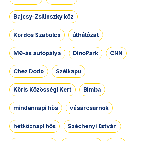
Bajcsy-Zsilinszky köz
Kordos Szabolcs
úthálózat
M0-ás autópálya
DinoPark
CNN
Chez Dodo
Szélkapu
Kőris Közösségi Kert
Bimba
mindennapi hős
vásárcsarnok
hétköznapi hős
Széchenyi István