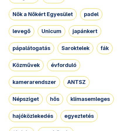
Nők a Nőkért Egyesület
padel
levegő
Unicum
japánkert
pápalátogatás
Saroktelek
fák
Közművek
évforduló
kamerarendszer
ANTSZ
Népsziget
hős
klímasemleges
hajóközlekedés
egyeztetés