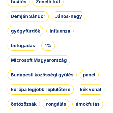
fásítés
Zenélő-kút
Demján Sándor
János-hegy
gyógyfürdők
influenza
befogadás
1%
Microsoft Magyarország
Budapesti közösségi gyűlés
panel
Európa legjobb replülőtere
kék vonal
öntözőzsák
rongálás
ámokfutás