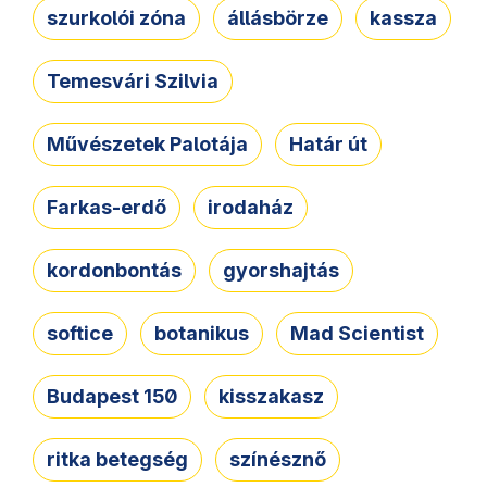
szurkolói zóna
állásbörze
kassza
Temesvári Szilvia
Művészetek Palotája
Határ út
Farkas-erdő
irodaház
kordonbontás
gyorshajtás
softice
botanikus
Mad Scientist
Budapest 150
kisszakasz
ritka betegség
színésznő