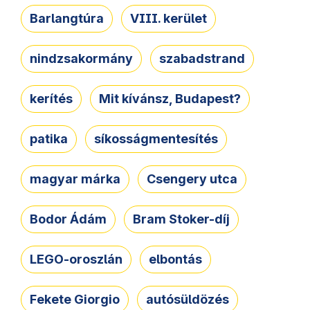
Barlangtúra
VIII. kerület
nindzsakormány
szabadstrand
kerítés
Mit kívánsz, Budapest?
patika
síkosságmentesítés
magyar márka
Csengery utca
Bodor Ádám
Bram Stoker-díj
LEGO-oroszlán
elbontás
Fekete Giorgio
autósüldözés