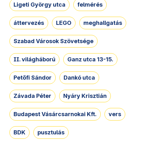
Ligeti György utca
felmérés
áttervezés
LEGO
meghallgatás
Szabad Városok Szövetsége
II. világháború
Ganz utca 13-15.
Petőfi Sándor
Dankó utca
Závada Péter
Nyáry Krisztián
Budapest Vásárcsarnokai Kft.
vers
BDK
pusztulás