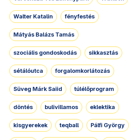
Walter Katalin
fényfestés
Mátyás Balázs Tamás
szociális gondoskodás
sikkasztás
sétálóutca
forgalomkorlátozás
Süveg Márk Saiid
túlélőprogram
döntés
bulivillamos
eklektika
kisgyerekek
teqball
Pálfi György