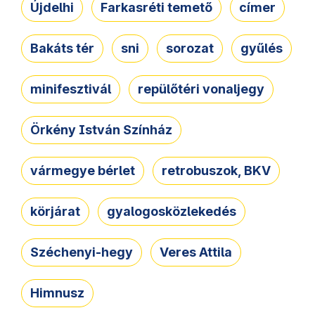
Újdelhi
Farkasréti temető
címer
Bakáts tér
sni
sorozat
gyűlés
minifesztivál
repülőtéri vonaljegy
Örkény István Színház
vármegye bérlet
retrobuszok, BKV
körjárat
gyalogosközlekedés
Széchenyi-hegy
Veres Attila
Himnusz