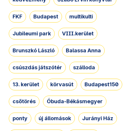
FKF
Budapest
multikulti
Jubileumi park
VIII.kerület
Brunszkó László
Balassa Anna
csúszdás játszótér
szálloda
13. kerület
körvasút
Budapest150
csőtörés
Óbuda-Békásmegyer
ponty
új állomások
Jurányi Ház