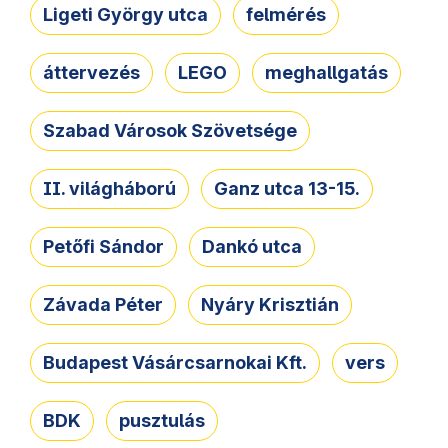
Ligeti György utca
felmérés
áttervezés
LEGO
meghallgatás
Szabad Városok Szövetsége
II. világháború
Ganz utca 13-15.
Petőfi Sándor
Dankó utca
Závada Péter
Nyáry Krisztián
Budapest Vásárcsarnokai Kft.
vers
BDK
pusztulás