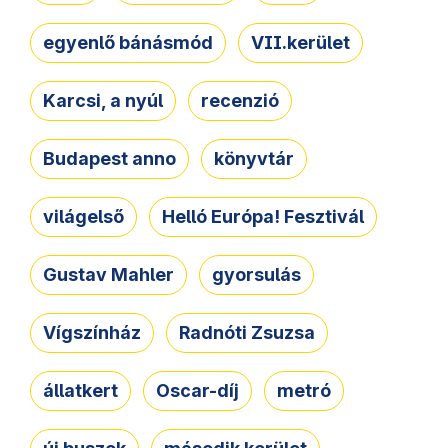
egyenlő bánásmód
VII.kerület
Karcsi, a nyúl
recenzió
Budapest anno
könyvtár
világelső
Helló Európa! Fesztivál
Gustav Mahler
gyorsulás
Vígszínház
Radnóti Zsuzsa
állatkert
Oscar-díj
metró