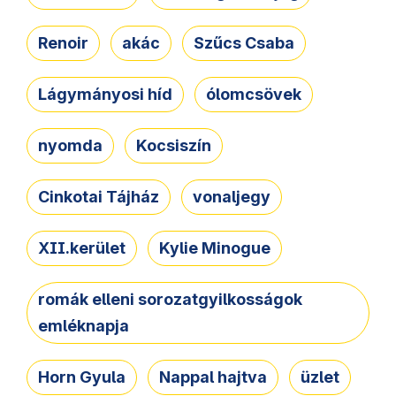
Renoir
akác
Szűcs Csaba
Lágymányosi híd
ólomcsövek
nyomda
Kocsiszín
Cinkotai Tájház
vonaljegy
XII.kerület
Kylie Minogue
romák elleni sorozatgyilkosságok
emléknapja
Horn Gyula
Nappal hajtva
üzlet