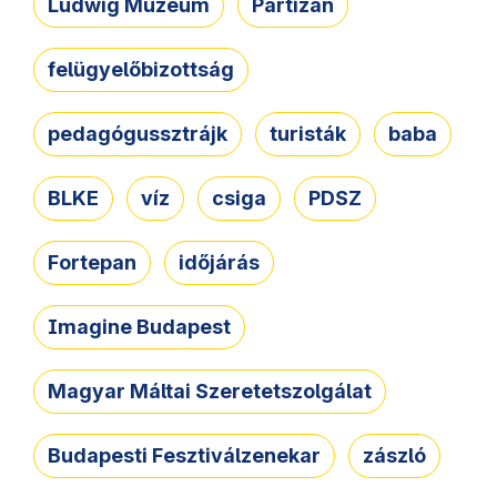
Ludwig Múzeum
Partizán
felügyelőbizottság
pedagógussztrájk
turisták
baba
BLKE
víz
csiga
PDSZ
Fortepan
időjárás
Imagine Budapest
Magyar Máltai Szeretetszolgálat
Budapesti Fesztiválzenekar
zászló