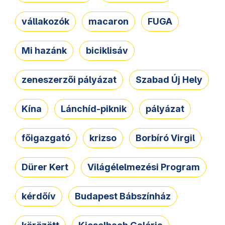
vállakozók
macaron
FUGA
Mi hazánk
biciklisáv
zeneszerzői pályázat
Szabad Új Hely
Kína
Lánchíd-piknik
pályázat
főigazgató
krizso
Borbíró Virgil
Dürer Kert
Világélelmezési Program
kérdőív
Budapest Bábszínház