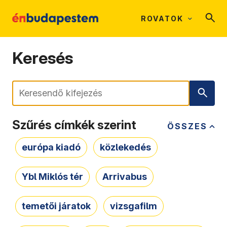
ROVATOK
Keresés
Keresés
Szűrés címkék szerint
ÖSSZES
európa kiadó
közlekedés
Ybl Miklós tér
Arrivabus
temetői járatok
vizsgafilm