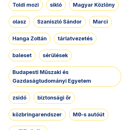
Toldi mozi
sikló
Magyar Közlöny
olasz
Szaniszló Sándor
Marci
Hanga Zoltán
tárlatvezetés
baleset
sérülések
Budapesti Műszaki és
Gazdaságtudományi Egyetem
zsidó
biztonsági őr
közbringarendszer
M0-s autóút