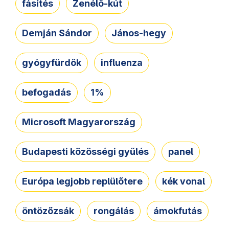
fásítés
Zenélő-kút
Demján Sándor
János-hegy
gyógyfürdők
influenza
befogadás
1%
Microsoft Magyarország
Budapesti közösségi gyűlés
panel
Európa legjobb replülőtere
kék vonal
öntözőzsák
rongálás
ámokfutás