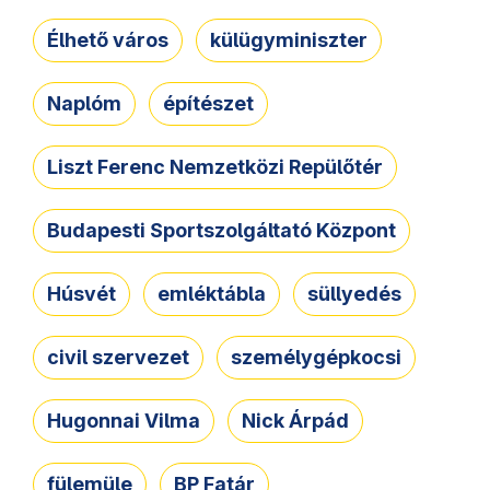
Élhető város
külügyminiszter
Naplóm
építészet
Liszt Ferenc Nemzetközi Repülőtér
Budapesti Sportszolgáltató Központ
Húsvét
emléktábla
süllyedés
civil szervezet
személygépkocsi
Hugonnai Vilma
Nick Árpád
fülemüle
BP Fatár