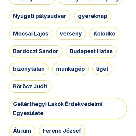
Nyugati pályaudvar
gyereknap
Mocsai Lajos
verseny
Kolodko
Bardóczi Sándor
Budapest Hatás
bizonytalan
munkagép
liget
Böröcz Judit
Gellérthegyi Lakók Érdekvédelmi
Egyesülete
Átrium
Ferenc József