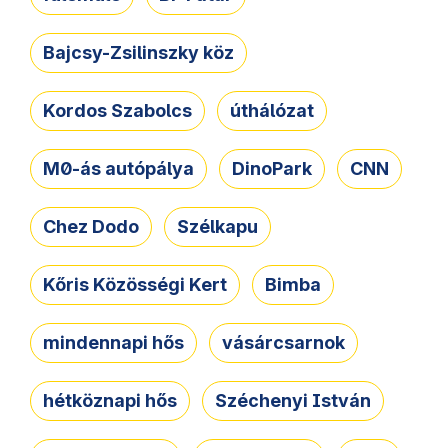
Bajcsy-Zsilinszky köz
Kordos Szabolcs
úthálózat
M0-ás autópálya
DinoPark
CNN
Chez Dodo
Szélkapu
Kőris Közösségi Kert
Bimba
mindennapi hős
vásárcsarnok
hétköznapi hős
Széchenyi István