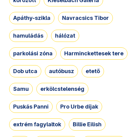
körözött
Kieselbach Galéria
Apáthy-szikla
Navracsics Tibor
hamuládás
hálózat
parkolási zóna
Harminckettesek tere
Dob utca
autóbusz
etető
Samu
erkölcstelenség
Puskás Panni
Pro Urbe díjak
extrém fagylaltok
Billie Eilish