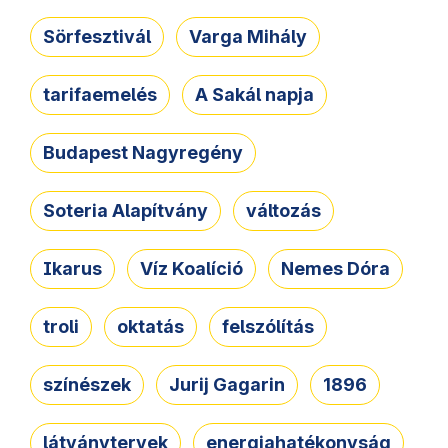
Sörfesztivál
Varga Mihály
tarifaemelés
A Sakál napja
Budapest Nagyregény
Soteria Alapítvány
változás
Ikarus
Víz Koalíció
Nemes Dóra
troli
oktatás
felszólítás
színészek
Jurij Gagarin
1896
látványtervek
energiahatékonyság