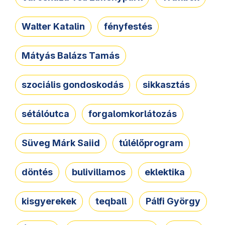
Walter Katalin
fényfestés
Mátyás Balázs Tamás
szociális gondoskodás
sikkasztás
sétálóutca
forgalomkorlátozás
Süveg Márk Saiid
túlélőprogram
döntés
bulivillamos
eklektika
kisgyerekek
teqball
Pálfi György