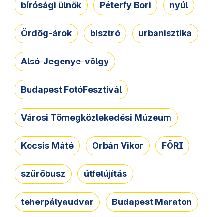
bírósági ülnök
Péterfy Bori
nyúl
Ördög-árok
bisztró
urbanisztika
Alsó-Jegenye-völgy
Budapest FotóFesztivál
Városi Tömegközlekedési Múzeum
Kocsis Máté
Orbán Vikor
FÖRI
szűrőbusz
útfelújítás
teherpályaudvar
Budapest Maraton