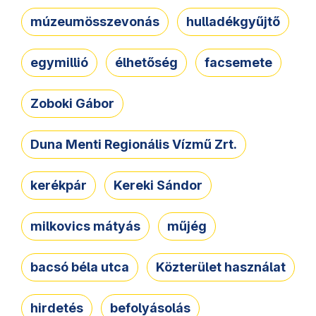
múzeumösszevonás
hulladékgyűjtő
egymillió
élhetőség
facsemete
Zoboki Gábor
Duna Menti Regionális Vízmű Zrt.
kerékpár
Kereki Sándor
milkovics mátyás
műjég
bacsó béla utca
Közterület használat
hirdetés
befolyásolás