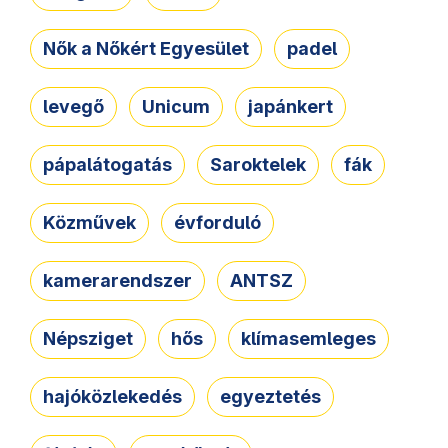
Nők a Nőkért Egyesület
padel
levegő
Unicum
japánkert
pápalátogatás
Saroktelek
fák
Közművek
évforduló
kamerarendszer
ANTSZ
Népsziget
hős
klímasemleges
hajóközlekedés
egyeztetés