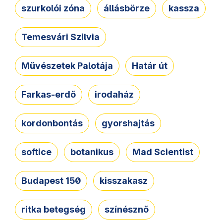
szurkolói zóna
állásbörze
kassza
Temesvári Szilvia
Művészetek Palotája
Határ út
Farkas-erdő
irodaház
kordonbontás
gyorshajtás
softice
botanikus
Mad Scientist
Budapest 150
kisszakasz
ritka betegség
színésznő