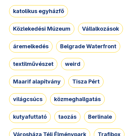
katolikus egyházfő
Közlekedési Múzeum
Vállalkozások
áremelkedés
Belgrade Waterfront
textilművészet
weird
Maarif alapítvány
Tisza Pért
világcsúcs
közmeghallgatás
kutyafuttató
taozás
Berlinale
Városháza Téli Élménypark
Trafibox