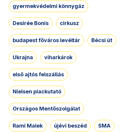
gyermekvédelmi könnygáz
Desirée Bonis
cirkusz
budapest főváros levéltár
Bécsi út
Ukrajna
viharkárok
első ajtós felszállás
Nielsen piackutató
Országos Mentőszolgálat
Rami Malek
újévi beszéd
SMA