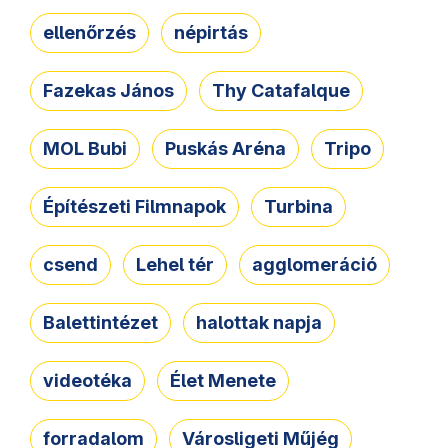
ellenőrzés
népirtás
Fazekas János
Thy Catafalque
MOL Bubi
Puskás Aréna
Tripo
Építészeti Filmnapok
Turbina
csend
Lehel tér
agglomeráció
Balettintézet
halottak napja
videotéka
Élet Menete
forradalom
Városligeti Műjég