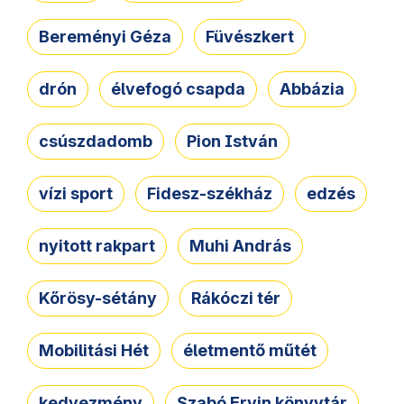
Bereményi Géza
Füvészkert
drón
élvefogó csapda
Abbázia
csúszdadomb
Pion István
vízi sport
Fidesz-székház
edzés
nyitott rakpart
Muhi András
Kőrösy-sétány
Rákóczi tér
Mobilitási Hét
életmentő műtét
kedvezmény
Szabó Ervin könyvtár