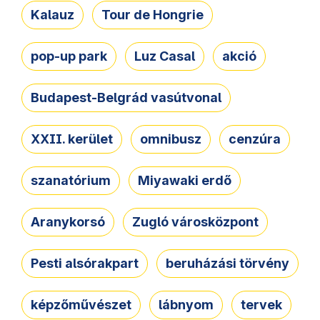
Kalauz
Tour de Hongrie
pop-up park
Luz Casal
akció
Budapest-Belgrád vasútvonal
XXII. kerület
omnibusz
cenzúra
szanatórium
Miyawaki erdő
Aranykorsó
Zugló városközpont
Pesti alsórakpart
beruházási törvény
képzőművészet
lábnyom
tervek