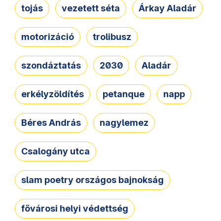
tojás
vezetett séta
Árkay Aladár
motorizáció
trolibusz
szondáztatás
2030
Aladár
erkélyzöldítés
petanque
napp
Béres András
nagylemez
Csalogány utca
slam poetry országos bajnokság
fővárosi helyi védettség