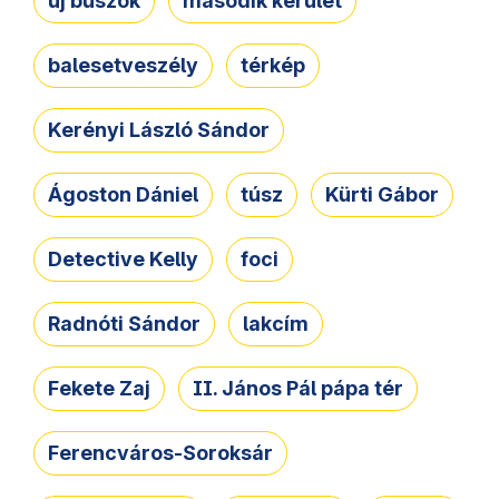
új buszok
második kerület
balesetveszély
térkép
Kerényi László Sándor
Ágoston Dániel
túsz
Kürti Gábor
Detective Kelly
foci
Radnóti Sándor
lakcím
Fekete Zaj
II. János Pál pápa tér
Ferencváros-Soroksár