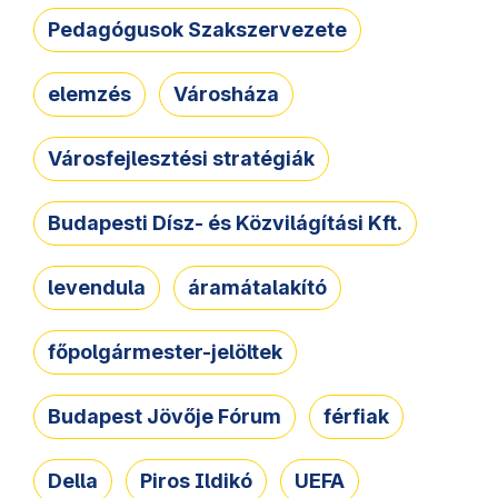
Pedagógusok Szakszervezete
elemzés
Városháza
Városfejlesztési stratégiák
Budapesti Dísz- és Közvilágítási Kft.
levendula
áramátalakító
főpolgármester-jelöltek
Budapest Jövője Fórum
férfiak
Della
Piros Ildikó
UEFA