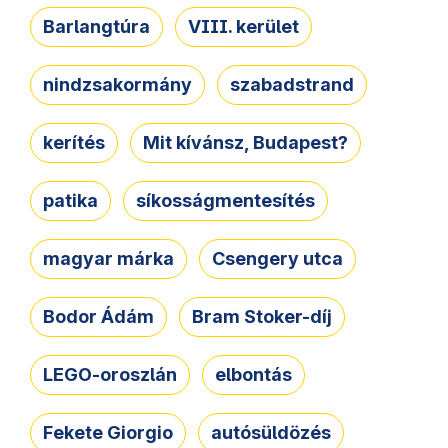
Barlangtúra
VIII. kerület
nindzsakormány
szabadstrand
kerítés
Mit kívánsz, Budapest?
patika
síkosságmentesítés
magyar márka
Csengery utca
Bodor Ádám
Bram Stoker-díj
LEGO-oroszlán
elbontás
Fekete Giorgio
autósüldözés