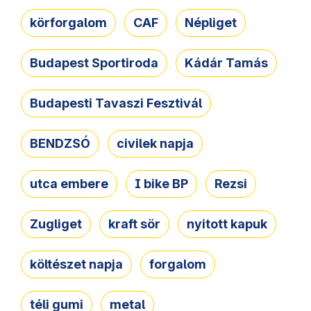
körforgalom
CAF
Népliget
Budapest Sportiroda
Kádár Tamás
Budapesti Tavaszi Fesztivál
BENDZSÓ
civilek napja
utca embere
I bike BP
Rezsi
Zugliget
kraft sör
nyitott kapuk
költészet napja
forgalom
téli gumi
metal