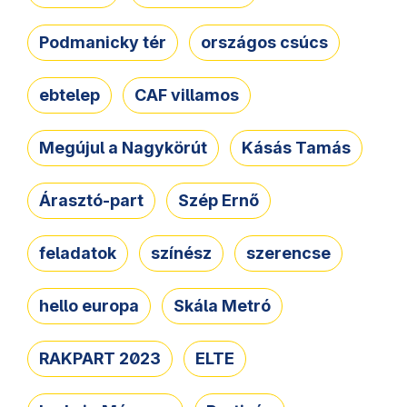
Podmanicky tér
országos csúcs
ebtelep
CAF villamos
Megújul a Nagykörút
Kásás Tamás
Árasztó-part
Szép Ernő
feladatok
színész
szerencse
hello europa
Skála Metró
RAKPART 2023
ELTE