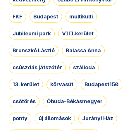
FKF
Budapest
multikulti
Jubileumi park
VIII.kerület
Brunszkó László
Balassa Anna
csúszdás játszótér
szálloda
13. kerület
körvasút
Budapest150
csőtörés
Óbuda-Békásmegyer
ponty
új állomások
Jurányi Ház