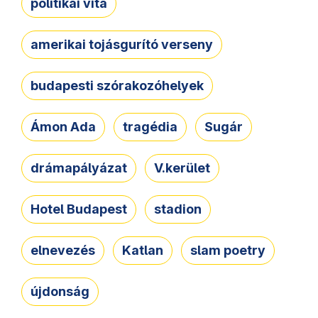
politikai vita
amerikai tojásgurító verseny
budapesti szórakozóhelyek
Ámon Ada
tragédia
Sugár
drámapályázat
V.kerület
Hotel Budapest
stadion
elnevezés
Katlan
slam poetry
újdonság