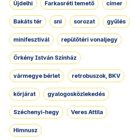
Újdelhi
Farkasréti temető
címer
Bakáts tér
sni
sorozat
gyűlés
minifesztivál
repülőtéri vonaljegy
Örkény István Színház
vármegye bérlet
retrobuszok, BKV
körjárat
gyalogosközlekedés
Széchenyi-hegy
Veres Attila
Himnusz