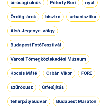
bírósági ülnök
Péterfy Bori
nyúl
Ördög-árok
bisztró
urbanisztika
Alsó-Jegenye-völgy
Budapest FotóFesztivál
Városi Tömegközlekedési Múzeum
Kocsis Máté
Orbán Vikor
FÖRI
szűrőbusz
útfelújítás
teherpályaudvar
Budapest Maraton