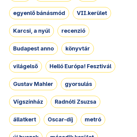
egyenlő bánásmód
VII.kerület
Karcsi, a nyúl
recenzió
Budapest anno
könyvtár
világelső
Helló Európa! Fesztivál
Gustav Mahler
gyorsulás
Vígszínház
Radnóti Zsuzsa
állatkert
Oscar-díj
metró