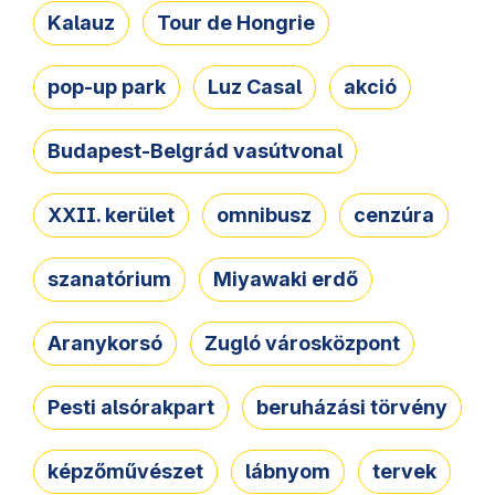
Kalauz
Tour de Hongrie
pop-up park
Luz Casal
akció
Budapest-Belgrád vasútvonal
XXII. kerület
omnibusz
cenzúra
szanatórium
Miyawaki erdő
Aranykorsó
Zugló városközpont
Pesti alsórakpart
beruházási törvény
képzőművészet
lábnyom
tervek