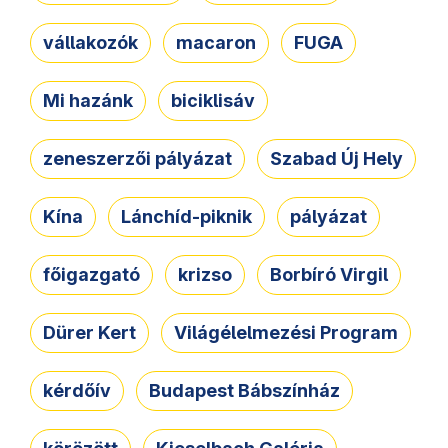
vállakozók
macaron
FUGA
Mi hazánk
biciklisáv
zeneszerzői pályázat
Szabad Új Hely
Kína
Lánchíd-piknik
pályázat
főigazgató
krizso
Borbíró Virgil
Dürer Kert
Világélelmezési Program
kérdőív
Budapest Bábszínház