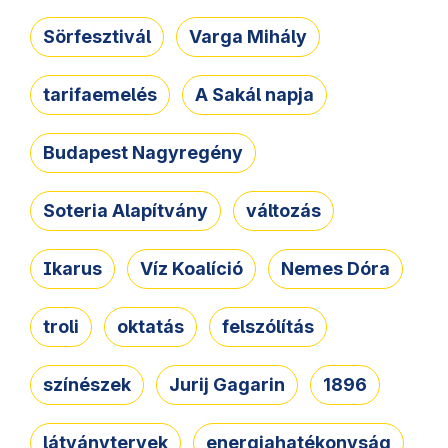
Sörfesztivál
Varga Mihály
tarifaemelés
A Sakál napja
Budapest Nagyregény
Soteria Alapítvány
változás
Ikarus
Víz Koalíció
Nemes Dóra
troli
oktatás
felszólítás
színészek
Jurij Gagarin
1896
látványtervek
energiahatékonyság