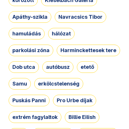
körözött
Kieselbach Galéria
Apáthy-szikla
Navracsics Tibor
hamuládás
hálózat
parkolási zóna
Harminckettesek tere
Dob utca
autóbusz
etető
Samu
erkölcstelenség
Puskás Panni
Pro Urbe díjak
extrém fagylaltok
Billie Eilish