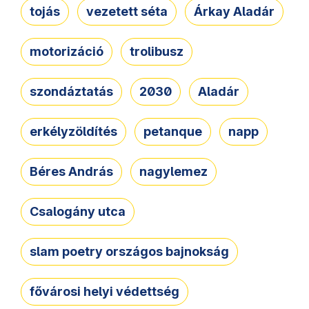
tojás
vezetett séta
Árkay Aladár
motorizáció
trolibusz
szondáztatás
2030
Aladár
erkélyzöldítés
petanque
napp
Béres András
nagylemez
Csalogány utca
slam poetry országos bajnokság
fővárosi helyi védettség