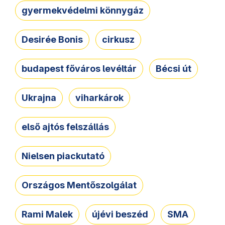
gyermekvédelmi könnygáz
Desirée Bonis
cirkusz
budapest főváros levéltár
Bécsi út
Ukrajna
viharkárok
első ajtós felszállás
Nielsen piackutató
Országos Mentőszolgálat
Rami Malek
újévi beszéd
SMA