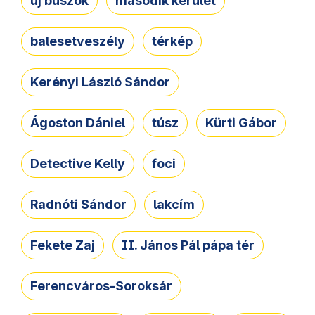
új buszok
második kerület
balesetveszély
térkép
Kerényi László Sándor
Ágoston Dániel
túsz
Kürti Gábor
Detective Kelly
foci
Radnóti Sándor
lakcím
Fekete Zaj
II. János Pál pápa tér
Ferencváros-Soroksár