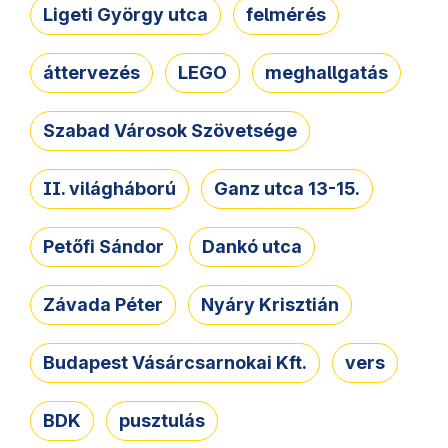
Ligeti György utca
felmérés
áttervezés
LEGO
meghallgatás
Szabad Városok Szövetsége
II. világháború
Ganz utca 13-15.
Petőfi Sándor
Dankó utca
Závada Péter
Nyáry Krisztián
Budapest Vásárcsarnokai Kft.
vers
BDK
pusztulás