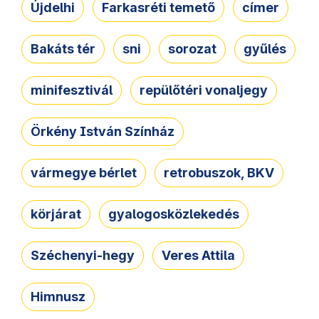
Újdelhi
Farkasréti temető
címer
Bakáts tér
sni
sorozat
gyűlés
minifesztivál
repülőtéri vonaljegy
Örkény István Színház
vármegye bérlet
retrobuszok, BKV
körjárat
gyalogosközlekedés
Széchenyi-hegy
Veres Attila
Himnusz