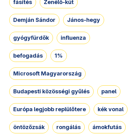
fásítés
Zenélő-kút
Demján Sándor
János-hegy
gyógyfürdők
influenza
befogadás
1%
Microsoft Magyarország
Budapesti közösségi gyűlés
panel
Európa legjobb replülőtere
kék vonal
öntözőzsák
rongálás
ámokfutás