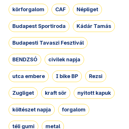
körforgalom
CAF
Népliget
Budapest Sportiroda
Kádár Tamás
Budapesti Tavaszi Fesztivál
BENDZSÓ
civilek napja
utca embere
I bike BP
Rezsi
Zugliget
kraft sör
nyitott kapuk
költészet napja
forgalom
téli gumi
metal