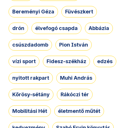
Bereményi Géza
Füvészkert
drón
élvefogó csapda
Abbázia
csúszdadomb
Pion István
vízi sport
Fidesz-székház
edzés
nyitott rakpart
Muhi András
Kőrösy-sétány
Rákóczi tér
Mobilitási Hét
életmentő műtét
kedvezmény
Szabó Ervin könyvtár