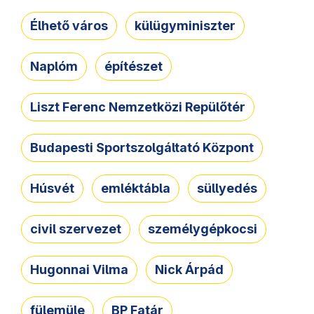
Élhető város
külügyminiszter
Naplóm
építészet
Liszt Ferenc Nemzetközi Repülőtér
Budapesti Sportszolgáltató Központ
Húsvét
emléktábla
süllyedés
civil szervezet
személygépkocsi
Hugonnai Vilma
Nick Árpád
fülemüle
BP Fatár