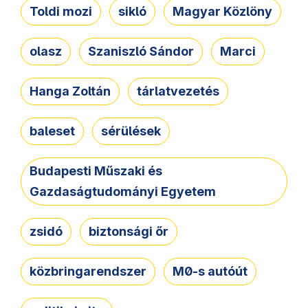
Toldi mozi
sikló
Magyar Közlöny
olasz
Szaniszló Sándor
Marci
Hanga Zoltán
tárlatvezetés
baleset
sérülések
Budapesti Műszaki és
Gazdaságtudományi Egyetem
zsidó
biztonsági őr
közbringarendszer
M0-s autóút