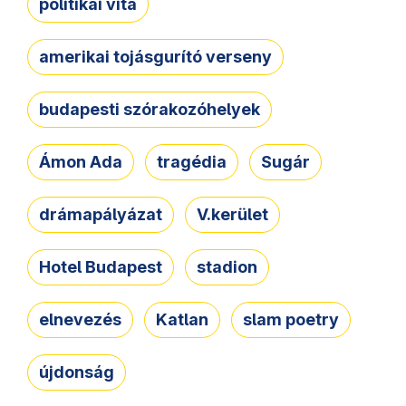
politikai vita
amerikai tojásgurító verseny
budapesti szórakozóhelyek
Ámon Ada
tragédia
Sugár
drámapályázat
V.kerület
Hotel Budapest
stadion
elnevezés
Katlan
slam poetry
újdonság