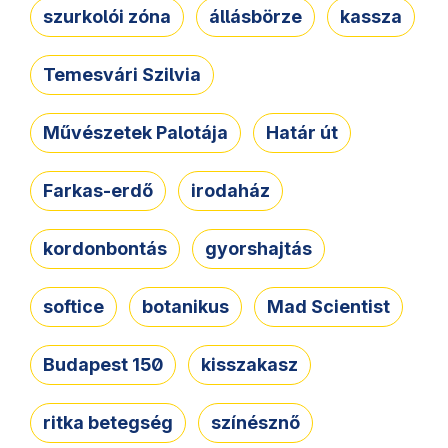
szurkolói zóna
állásbörze
kassza
Temesvári Szilvia
Művészetek Palotája
Határ út
Farkas-erdő
irodaház
kordonbontás
gyorshajtás
softice
botanikus
Mad Scientist
Budapest 150
kisszakasz
ritka betegség
színésznő