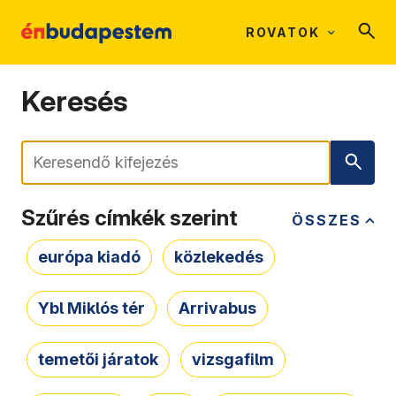
ROVATOK
Keresés
Keresés
Szűrés címkék szerint
ÖSSZES
európa kiadó
közlekedés
Ybl Miklós tér
Arrivabus
temetői járatok
vizsgafilm