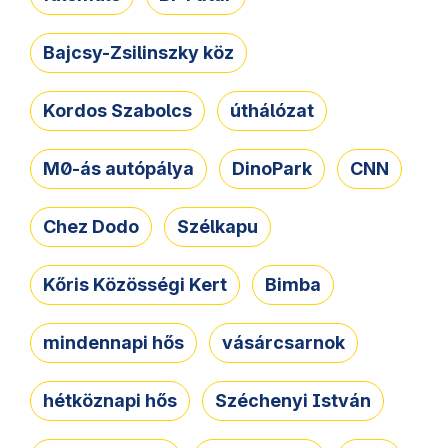
Bajcsy-Zsilinszky köz
Kordos Szabolcs
úthálózat
M0-ás autópálya
DinoPark
CNN
Chez Dodo
Szélkapu
Kőris Közösségi Kert
Bimba
mindennapi hős
vásárcsarnok
hétköznapi hős
Széchenyi István