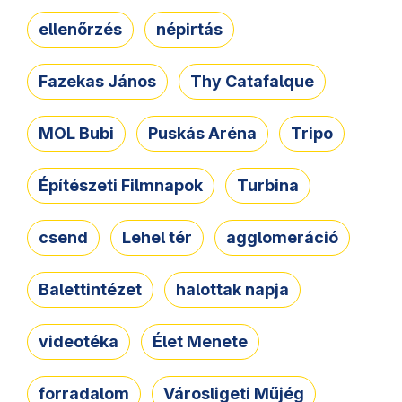
ellenőrzés
népirtás
Fazekas János
Thy Catafalque
MOL Bubi
Puskás Aréna
Tripo
Építészeti Filmnapok
Turbina
csend
Lehel tér
agglomeráció
Balettintézet
halottak napja
videotéka
Élet Menete
forradalom
Városligeti Műjég