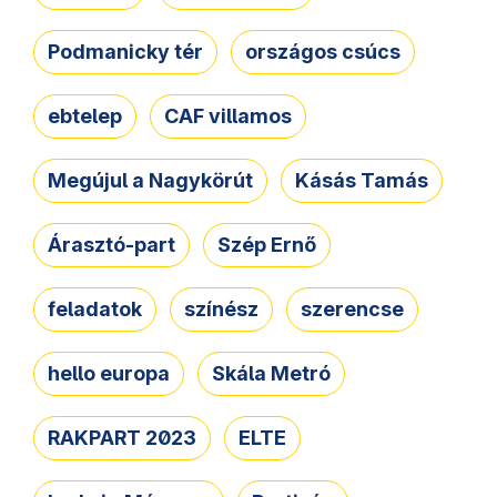
Podmanicky tér
országos csúcs
ebtelep
CAF villamos
Megújul a Nagykörút
Kásás Tamás
Árasztó-part
Szép Ernő
feladatok
színész
szerencse
hello europa
Skála Metró
RAKPART 2023
ELTE