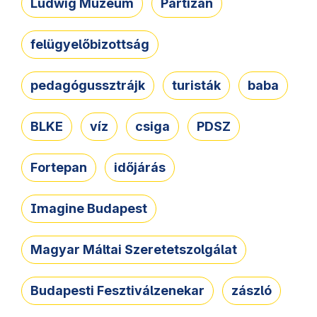
Ludwig Múzeum
Partizán
felügyelőbizottság
pedagógussztrájk
turisták
baba
BLKE
víz
csiga
PDSZ
Fortepan
időjárás
Imagine Budapest
Magyar Máltai Szeretetszolgálat
Budapesti Fesztiválzenekar
zászló