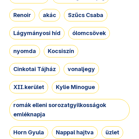
Renoir
akác
Szűcs Csaba
Lágymányosi híd
ólomcsövek
nyomda
Kocsiszín
Cinkotai Tájház
vonaljegy
XII.kerület
Kylie Minogue
romák elleni sorozatgyilkosságok
emléknapja
Horn Gyula
Nappal hajtva
üzlet