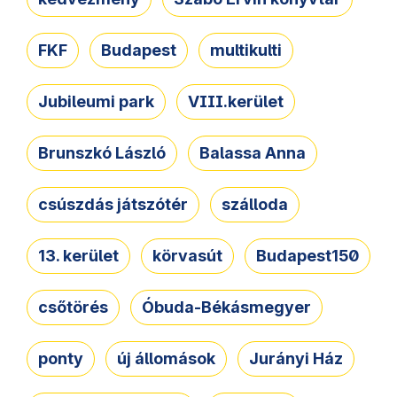
FKF
Budapest
multikulti
Jubileumi park
VIII.kerület
Brunszkó László
Balassa Anna
csúszdás játszótér
szálloda
13. kerület
körvasút
Budapest150
csőtörés
Óbuda-Békásmegyer
ponty
új állomások
Jurányi Ház