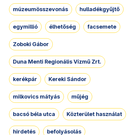
múzeumösszevonás
hulladékgyűjtő
egymillió
élhetőség
facsemete
Zoboki Gábor
Duna Menti Regionális Vízmű Zrt.
kerékpár
Kereki Sándor
milkovics mátyás
műjég
bacsó béla utca
Közterület használat
hirdetés
befolyásolás