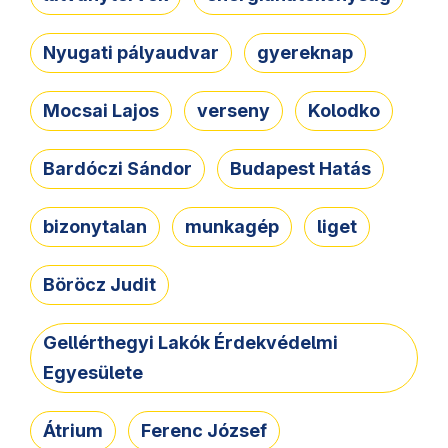
Nyugati pályaudvar
gyereknap
Mocsai Lajos
verseny
Kolodko
Bardóczi Sándor
Budapest Hatás
bizonytalan
munkagép
liget
Böröcz Judit
Gellérthegyi Lakók Érdekvédelmi
Egyesülete
Átrium
Ferenc József