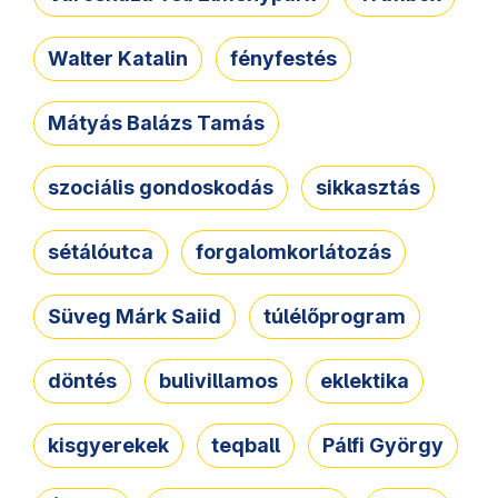
Walter Katalin
fényfestés
Mátyás Balázs Tamás
szociális gondoskodás
sikkasztás
sétálóutca
forgalomkorlátozás
Süveg Márk Saiid
túlélőprogram
döntés
bulivillamos
eklektika
kisgyerekek
teqball
Pálfi György