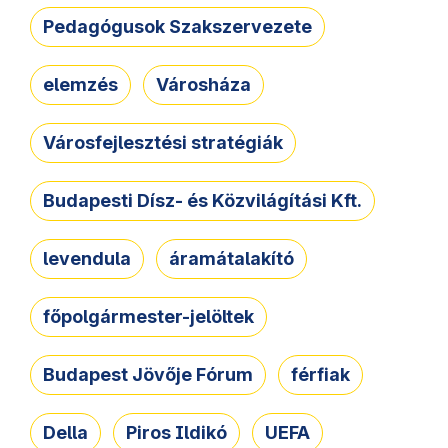
Pedagógusok Szakszervezete
elemzés
Városháza
Városfejlesztési stratégiák
Budapesti Dísz- és Közvilágítási Kft.
levendula
áramátalakító
főpolgármester-jelöltek
Budapest Jövője Fórum
férfiak
Della
Piros Ildikó
UEFA