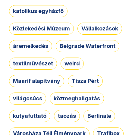
katolikus egyházfő
Közlekedési Múzeum
Vállalkozások
áremelkedés
Belgrade Waterfront
textilművészet
weird
Maarif alapítvány
Tisza Pért
világcsúcs
közmeghallgatás
kutyafuttató
taozás
Berlinale
Városháza Téli Élménypark
Trafibox