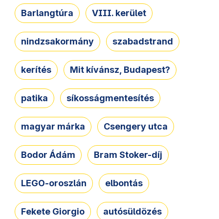
Barlangtúra
VIII. kerület
nindzsakormány
szabadstrand
kerítés
Mit kívánsz, Budapest?
patika
síkosságmentesítés
magyar márka
Csengery utca
Bodor Ádám
Bram Stoker-díj
LEGO-oroszlán
elbontás
Fekete Giorgio
autósüldözés