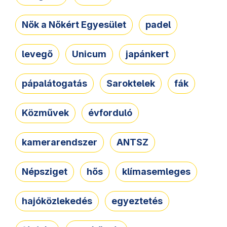
Nők a Nőkért Egyesület
padel
levegő
Unicum
japánkert
pápalátogatás
Saroktelek
fák
Közművek
évforduló
kamerarendszer
ANTSZ
Népsziget
hős
klímasemleges
hajóközlekedés
egyeztetés