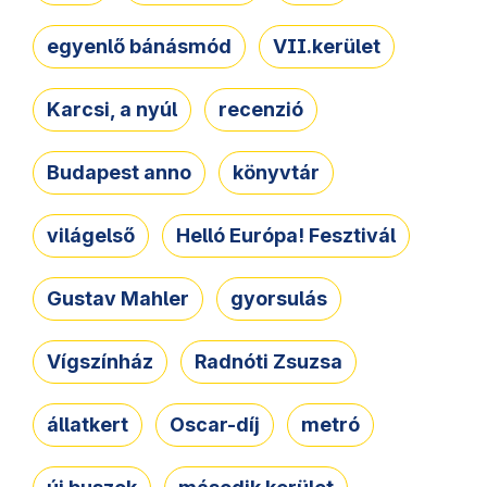
egyenlő bánásmód
VII.kerület
Karcsi, a nyúl
recenzió
Budapest anno
könyvtár
világelső
Helló Európa! Fesztivál
Gustav Mahler
gyorsulás
Vígszínház
Radnóti Zsuzsa
állatkert
Oscar-díj
metró