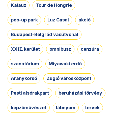
Kalauz
Tour de Hongrie
pop-up park
Luz Casal
akció
Budapest-Belgrád vasútvonal
XXII. kerület
omnibusz
cenzúra
szanatórium
Miyawaki erdő
Aranykorsó
Zugló városközpont
Pesti alsórakpart
beruházási törvény
képzőművészet
lábnyom
tervek