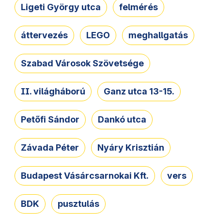
Ligeti György utca
felmérés
áttervezés
LEGO
meghallgatás
Szabad Városok Szövetsége
II. világháború
Ganz utca 13-15.
Petőfi Sándor
Dankó utca
Závada Péter
Nyáry Krisztián
Budapest Vásárcsarnokai Kft.
vers
BDK
pusztulás