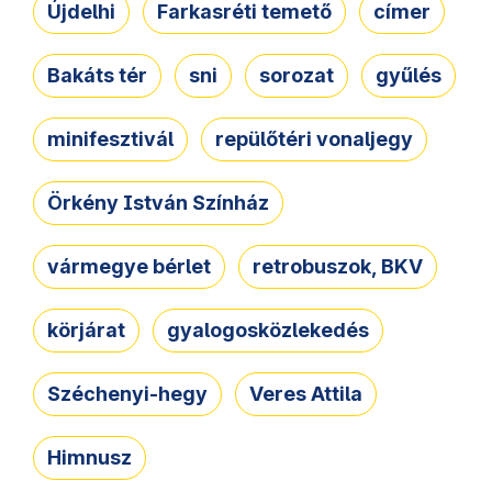
Újdelhi
Farkasréti temető
címer
Bakáts tér
sni
sorozat
gyűlés
minifesztivál
repülőtéri vonaljegy
Örkény István Színház
vármegye bérlet
retrobuszok, BKV
körjárat
gyalogosközlekedés
Széchenyi-hegy
Veres Attila
Himnusz