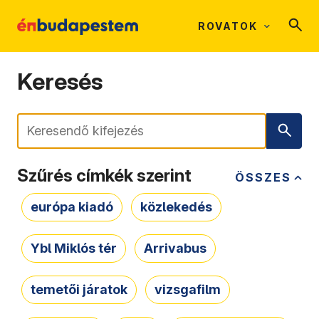
ROVATOK
Keresés
Keresés
Szűrés címkék szerint
ÖSSZES
európa kiadó
közlekedés
Ybl Miklós tér
Arrivabus
temetői járatok
vizsgafilm