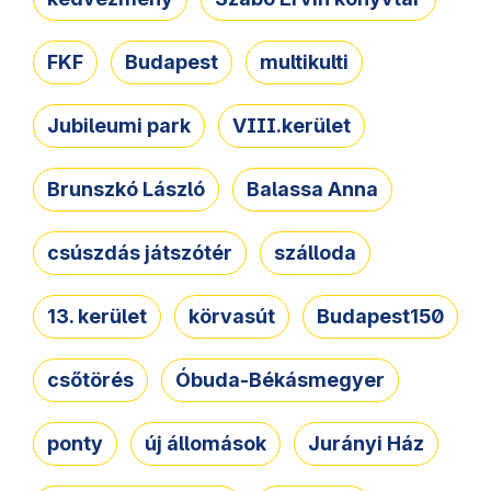
FKF
Budapest
multikulti
Jubileumi park
VIII.kerület
Brunszkó László
Balassa Anna
csúszdás játszótér
szálloda
13. kerület
körvasút
Budapest150
csőtörés
Óbuda-Békásmegyer
ponty
új állomások
Jurányi Ház