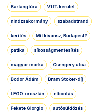
Barlangtúra
VIII. kerület
nindzsakormány
szabadstrand
kerítés
Mit kívánsz, Budapest?
patika
síkosságmentesítés
magyar márka
Csengery utca
Bodor Ádám
Bram Stoker-díj
LEGO-oroszlán
elbontás
Fekete Giorgio
autósüldözés