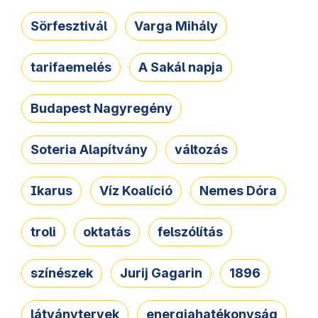
Sörfesztivál
Varga Mihály
tarifaemelés
A Sakál napja
Budapest Nagyregény
Soteria Alapítvány
változás
Ikarus
Víz Koalíció
Nemes Dóra
troli
oktatás
felszólítás
színészek
Jurij Gagarin
1896
látványtervek
energiahatékonyság