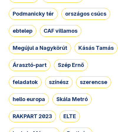
Podmanicky tér
országos csúcs
ebtelep
CAF villamos
Megújul a Nagykörút
Kásás Tamás
Árasztó-part
Szép Ernő
feladatok
színész
szerencse
hello europa
Skála Metró
RAKPART 2023
ELTE