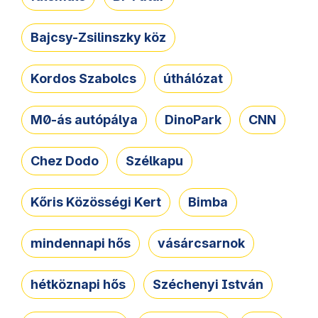
Bajcsy-Zsilinszky köz
Kordos Szabolcs
úthálózat
M0-ás autópálya
DinoPark
CNN
Chez Dodo
Szélkapu
Kőris Közösségi Kert
Bimba
mindennapi hős
vásárcsarnok
hétköznapi hős
Széchenyi István