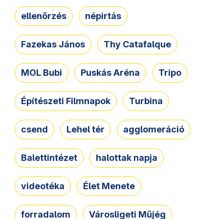
ellenőrzés
népirtás
Fazekas János
Thy Catafalque
MOL Bubi
Puskás Aréna
Tripo
Építészeti Filmnapok
Turbina
csend
Lehel tér
agglomeráció
Balettintézet
halottak napja
videotéka
Élet Menete
forradalom
Városligeti Műjég