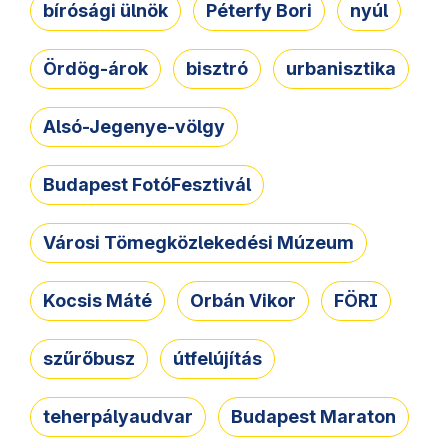
bírósági ülnök
Péterfy Bori
nyúl
Ördög-árok
bisztró
urbanisztika
Alsó-Jegenye-völgy
Budapest FotóFesztivál
Városi Tömegközlekedési Múzeum
Kocsis Máté
Orbán Vikor
FÖRI
szűrőbusz
útfelújítás
teherpályaudvar
Budapest Maraton