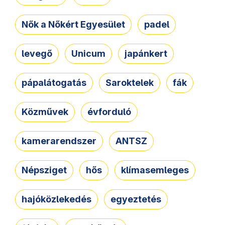
Nők a Nőkért Egyesület
padel
levegő
Unicum
japánkert
pápalátogatás
Saroktelek
fák
Közművek
évforduló
kamerarendszer
ANTSZ
Népsziget
hős
klímasemleges
hajóközlekedés
egyeztetés