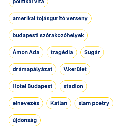
politikai vita
amerikai tojásgurító verseny
budapesti szórakozóhelyek
Ámon Ada
tragédia
Sugár
drámapályázat
V.kerület
Hotel Budapest
stadion
elnevezés
Katlan
slam poetry
újdonság