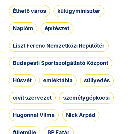
Élhető város
külügyminiszter
Naplóm
építészet
Liszt Ferenc Nemzetközi Repülőtér
Budapesti Sportszolgáltató Központ
Húsvét
emléktábla
süllyedés
civil szervezet
személygépkocsi
Hugonnai Vilma
Nick Árpád
fülemüle
BP Fatár