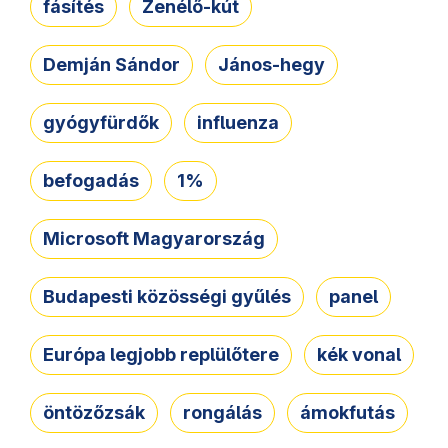
fásítés
Zenélő-kút
Demján Sándor
János-hegy
gyógyfürdők
influenza
befogadás
1%
Microsoft Magyarország
Budapesti közösségi gyűlés
panel
Európa legjobb replülőtere
kék vonal
öntözőzsák
rongálás
ámokfutás