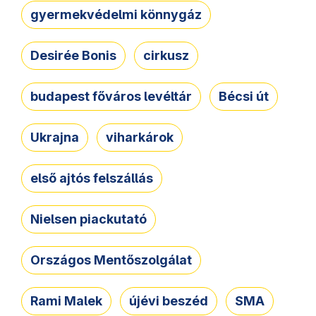
gyermekvédelmi könnygáz
Desirée Bonis
cirkusz
budapest főváros levéltár
Bécsi út
Ukrajna
viharkárok
első ajtós felszállás
Nielsen piackutató
Országos Mentőszolgálat
Rami Malek
újévi beszéd
SMA