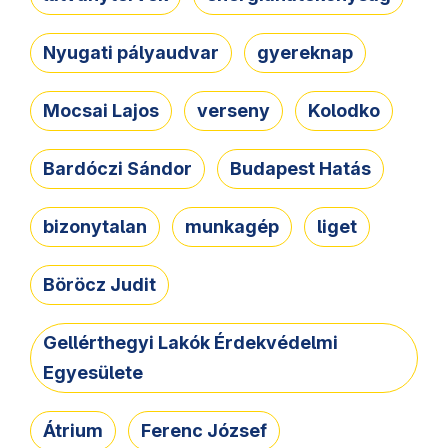
Nyugati pályaudvar
gyereknap
Mocsai Lajos
verseny
Kolodko
Bardóczi Sándor
Budapest Hatás
bizonytalan
munkagép
liget
Böröcz Judit
Gellérthegyi Lakók Érdekvédelmi
Egyesülete
Átrium
Ferenc József