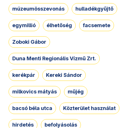
múzeumösszevonás
hulladékgyűjtő
egymillió
élhetőség
facsemete
Zoboki Gábor
Duna Menti Regionális Vízmű Zrt.
kerékpár
Kereki Sándor
milkovics mátyás
műjég
bacsó béla utca
Közterület használat
hirdetés
befolyásolás