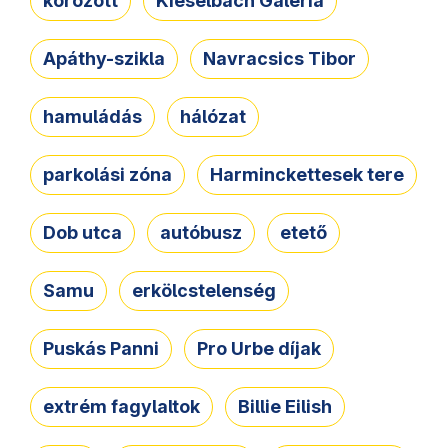
körözött
Kieselbach Galéria
Apáthy-szikla
Navracsics Tibor
hamuládás
hálózat
parkolási zóna
Harminckettesek tere
Dob utca
autóbusz
etető
Samu
erkölcstelenség
Puskás Panni
Pro Urbe díjak
extrém fagylaltok
Billie Eilish