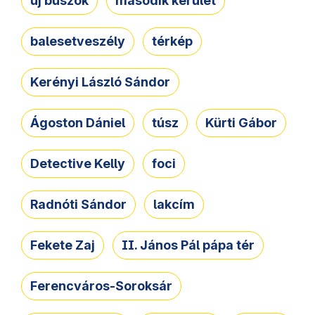
új buszok
második kerület
balesetveszély
térkép
Kerényi László Sándor
Ágoston Dániel
túsz
Kürti Gábor
Detective Kelly
foci
Radnóti Sándor
lakcím
Fekete Zaj
II. János Pál pápa tér
Ferencváros-Soroksár