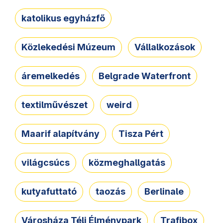
katolikus egyházfő
Közlekedési Múzeum
Vállalkozások
áremelkedés
Belgrade Waterfront
textilművészet
weird
Maarif alapítvány
Tisza Pért
világcsúcs
közmeghallgatás
kutyafuttató
taozás
Berlinale
Városháza Téli Élménypark
Trafibox