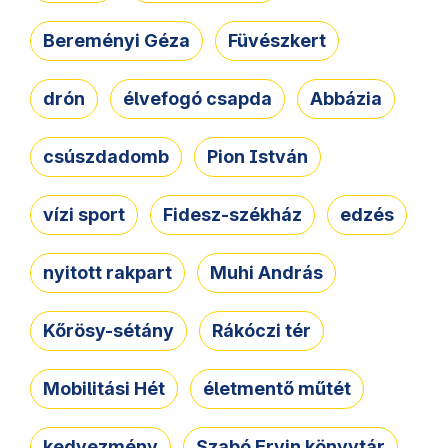
Bereményi Géza
Füvészkert
drón
élvefogó csapda
Abbázia
csúszdadomb
Pion István
vízi sport
Fidesz-székház
edzés
nyitott rakpart
Muhi András
Kőrösy-sétány
Rákóczi tér
Mobilitási Hét
életmentő műtét
kedvezmény
Szabó Ervin könyvtár