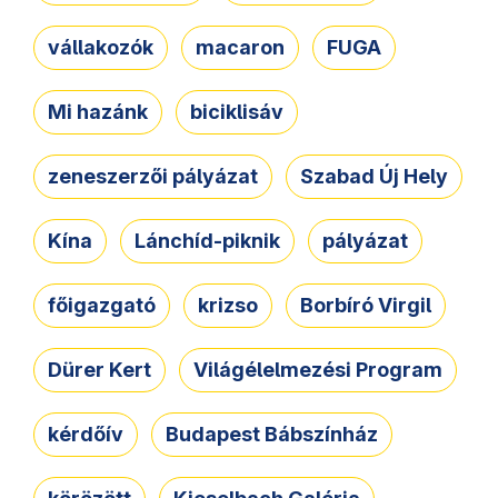
vállakozók
macaron
FUGA
Mi hazánk
biciklisáv
zeneszerzői pályázat
Szabad Új Hely
Kína
Lánchíd-piknik
pályázat
főigazgató
krizso
Borbíró Virgil
Dürer Kert
Világélelmezési Program
kérdőív
Budapest Bábszínház