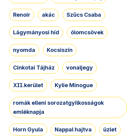
Renoir
akác
Szűcs Csaba
Lágymányosi híd
ólomcsövek
nyomda
Kocsiszín
Cinkotai Tájház
vonaljegy
XII.kerület
Kylie Minogue
romák elleni sorozatgyilkosságok
emléknapja
Horn Gyula
Nappal hajtva
üzlet