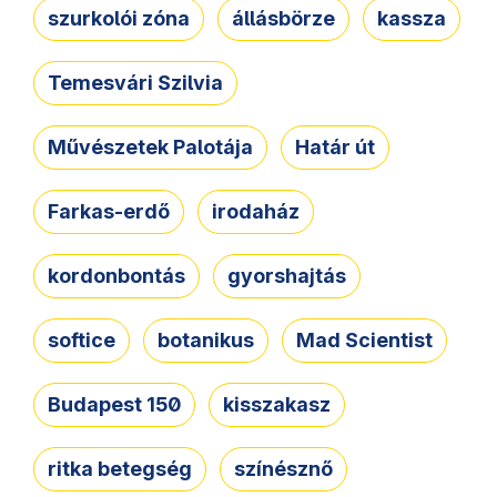
szurkolói zóna
állásbörze
kassza
Temesvári Szilvia
Művészetek Palotája
Határ út
Farkas-erdő
irodaház
kordonbontás
gyorshajtás
softice
botanikus
Mad Scientist
Budapest 150
kisszakasz
ritka betegség
színésznő