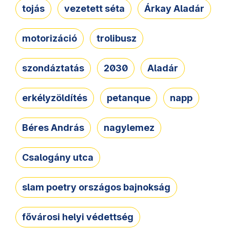
tojás
vezetett séta
Árkay Aladár
motorizáció
trolibusz
szondáztatás
2030
Aladár
erkélyzöldítés
petanque
napp
Béres András
nagylemez
Csalogány utca
slam poetry országos bajnokság
fővárosi helyi védettség