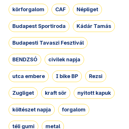
körforgalom
CAF
Népliget
Budapest Sportiroda
Kádár Tamás
Budapesti Tavaszi Fesztivál
BENDZSÓ
civilek napja
utca embere
I bike BP
Rezsi
Zugliget
kraft sör
nyitott kapuk
költészet napja
forgalom
téli gumi
metal