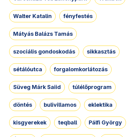
Walter Katalin
fényfestés
Mátyás Balázs Tamás
szociális gondoskodás
sikkasztás
sétálóutca
forgalomkorlátozás
Süveg Márk Saiid
túlélőprogram
döntés
bulivillamos
eklektika
kisgyerekek
teqball
Pálfi György