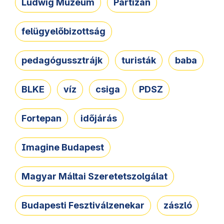
Ludwig Múzeum
Partizán
felügyelőbizottság
pedagógussztrájk
turisták
baba
BLKE
víz
csiga
PDSZ
Fortepan
időjárás
Imagine Budapest
Magyar Máltai Szeretetszolgálat
Budapesti Fesztiválzenekar
zászló