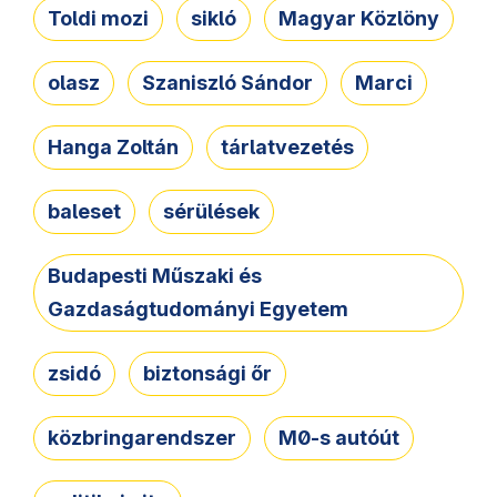
Toldi mozi
sikló
Magyar Közlöny
olasz
Szaniszló Sándor
Marci
Hanga Zoltán
tárlatvezetés
baleset
sérülések
Budapesti Műszaki és
Gazdaságtudományi Egyetem
zsidó
biztonsági őr
közbringarendszer
M0-s autóút