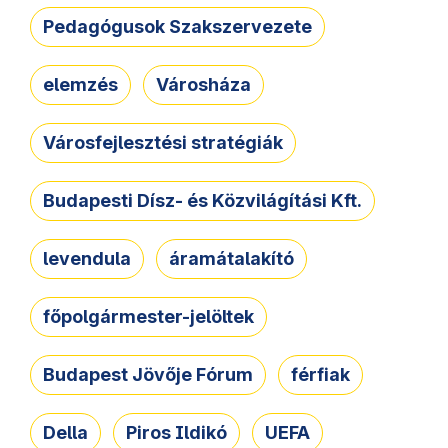
Pedagógusok Szakszervezete
elemzés
Városháza
Városfejlesztési stratégiák
Budapesti Dísz- és Közvilágítási Kft.
levendula
áramátalakító
főpolgármester-jelöltek
Budapest Jövője Fórum
férfiak
Della
Piros Ildikó
UEFA