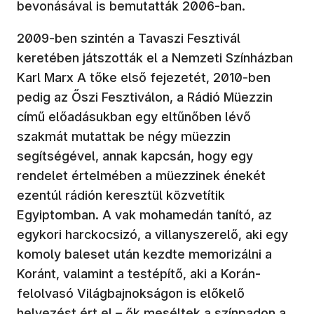
bevonásával is bemutatták 2006-ban.
2009-ben szintén a Tavaszi Fesztivál
keretében játszották el a Nemzeti Színházban
Karl Marx A tőke első fejezetét, 2010-ben
pedig az Őszi Fesztiválon, a Rádió Müezzin
című előadásukban egy eltűnőben lévő
szakmát mutattak be négy müezzin
segítségével, annak kapcsán, hogy egy
rendelet értelmében a müezzinek énekét
ezentúl rádión keresztül közvetítik
Egyiptomban. A vak mohamedán tanító, az
egykori harckocsizó, a villanyszerelő, aki egy
komoly baleset után kezdte memorizálni a
Koránt, valamint a testépítő, aki a Korán-
felolvasó Világbajnokságon is előkelő
helyezést ért el – ők meséltek a színpadon a