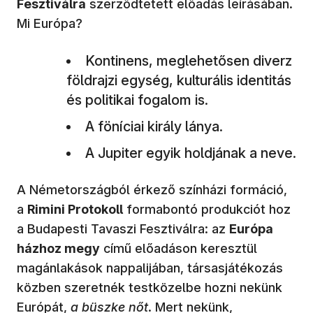
Fesztiválra
szerződtetett előadás leírásában.
Mi Európa?
Kontinens, meglehetősen diverz
földrajzi egység, kulturális identitás
és politikai fogalom is.
A föníciai király lánya.
A Jupiter egyik holdjának a neve.
A Németországból érkező színházi formáció,
a
Rimini Protokoll
formabontó produkciót hoz
a Budapesti Tavaszi Fesztiválra: az
Európa
házhoz megy
című előadáson keresztül
magánlakások nappalijában, társasjátékozás
közben szeretnék testközelbe hozni nekünk
Európát,
a büszke nőt
. Mert nekünk,