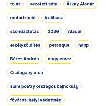
tojás
vezetett séta
Árkay Aladár
motorizáció
trolibusz
szondáztatás
2030
Aladár
erkélyzöldítés
petanque
napp
Béres András
nagylemez
Csalogány utca
slam poetry országos bajnokság
fővárosi helyi védettség