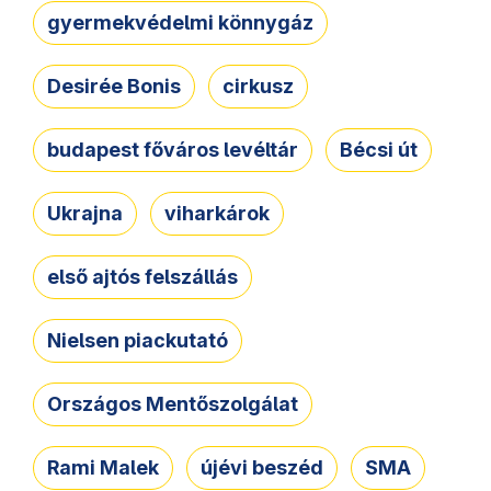
gyermekvédelmi könnygáz
Desirée Bonis
cirkusz
budapest főváros levéltár
Bécsi út
Ukrajna
viharkárok
első ajtós felszállás
Nielsen piackutató
Országos Mentőszolgálat
Rami Malek
újévi beszéd
SMA