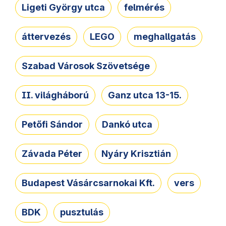
Ligeti György utca
felmérés
áttervezés
LEGO
meghallgatás
Szabad Városok Szövetsége
II. világháború
Ganz utca 13-15.
Petőfi Sándor
Dankó utca
Závada Péter
Nyáry Krisztián
Budapest Vásárcsarnokai Kft.
vers
BDK
pusztulás