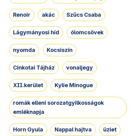
Renoir
akác
Szűcs Csaba
Lágymányosi híd
ólomcsövek
nyomda
Kocsiszín
Cinkotai Tájház
vonaljegy
XII.kerület
Kylie Minogue
romák elleni sorozatgyilkosságok
emléknapja
Horn Gyula
Nappal hajtva
üzlet