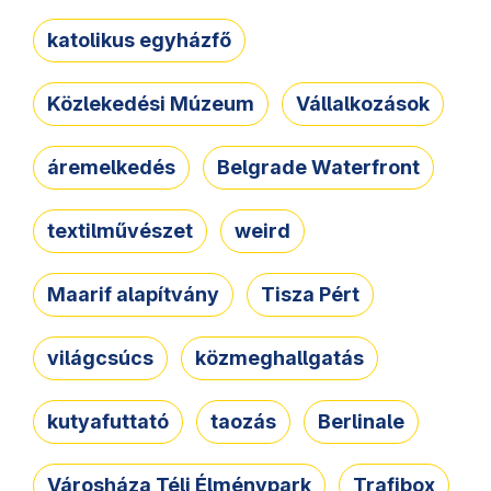
katolikus egyházfő
Közlekedési Múzeum
Vállalkozások
áremelkedés
Belgrade Waterfront
textilművészet
weird
Maarif alapítvány
Tisza Pért
világcsúcs
közmeghallgatás
kutyafuttató
taozás
Berlinale
Városháza Téli Élménypark
Trafibox