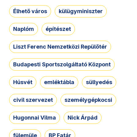
Élhető város
külügyminiszter
Naplóm
építészet
Liszt Ferenc Nemzetközi Repülőtér
Budapesti Sportszolgáltató Központ
Húsvét
emléktábla
süllyedés
civil szervezet
személygépkocsi
Hugonnai Vilma
Nick Árpád
fülemüle
BP Fatár