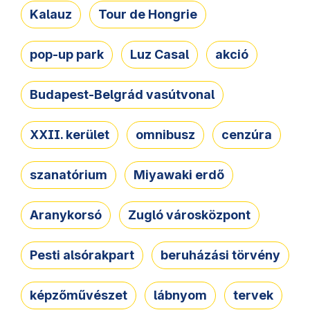
Kalauz
Tour de Hongrie
pop-up park
Luz Casal
akció
Budapest-Belgrád vasútvonal
XXII. kerület
omnibusz
cenzúra
szanatórium
Miyawaki erdő
Aranykorsó
Zugló városközpont
Pesti alsórakpart
beruházási törvény
képzőművészet
lábnyom
tervek