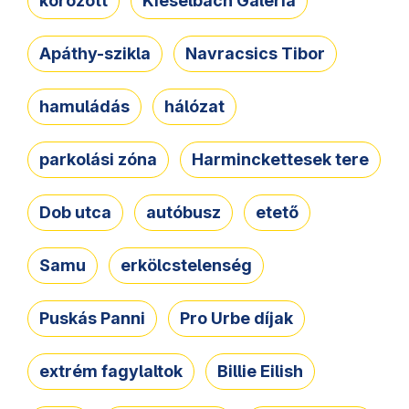
körözött
Kieselbach Galéria
Apáthy-szikla
Navracsics Tibor
hamuládás
hálózat
parkolási zóna
Harminckettesek tere
Dob utca
autóbusz
etető
Samu
erkölcstelenség
Puskás Panni
Pro Urbe díjak
extrém fagylaltok
Billie Eilish