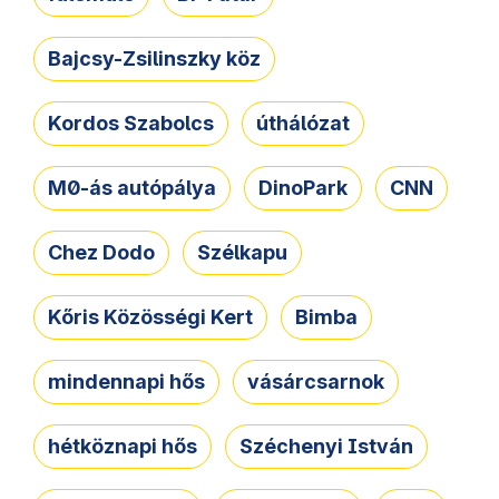
Bajcsy-Zsilinszky köz
Kordos Szabolcs
úthálózat
M0-ás autópálya
DinoPark
CNN
Chez Dodo
Szélkapu
Kőris Közösségi Kert
Bimba
mindennapi hős
vásárcsarnok
hétköznapi hős
Széchenyi István