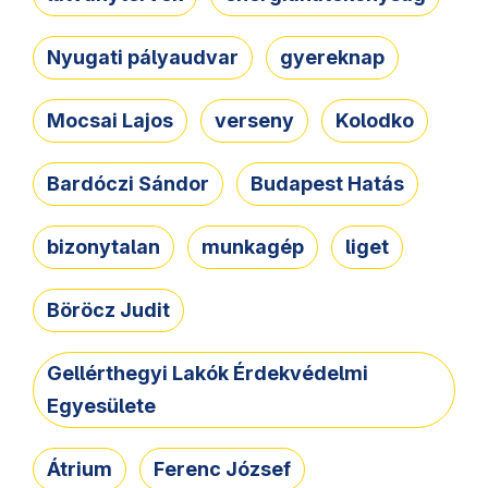
Nyugati pályaudvar
gyereknap
Mocsai Lajos
verseny
Kolodko
Bardóczi Sándor
Budapest Hatás
bizonytalan
munkagép
liget
Böröcz Judit
Gellérthegyi Lakók Érdekvédelmi
Egyesülete
Átrium
Ferenc József