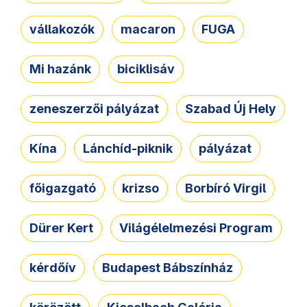
vállakozók
macaron
FUGA
Mi hazánk
biciklisáv
zeneszerzői pályázat
Szabad Új Hely
Kína
Lánchíd-piknik
pályázat
főigazgató
krizso
Borbíró Virgil
Dürer Kert
Világélelmezési Program
kérdőív
Budapest Bábszínház