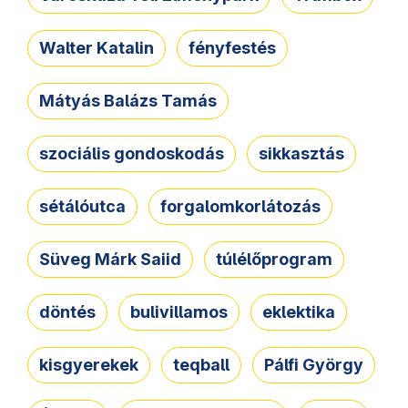
Walter Katalin
fényfestés
Mátyás Balázs Tamás
szociális gondoskodás
sikkasztás
sétálóutca
forgalomkorlátozás
Süveg Márk Saiid
túlélőprogram
döntés
bulivillamos
eklektika
kisgyerekek
teqball
Pálfi György