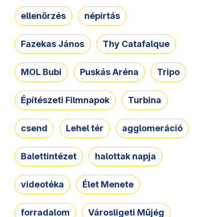
ellenőrzés
népirtás
Fazekas János
Thy Catafalque
MOL Bubi
Puskás Aréna
Tripo
Építészeti Filmnapok
Turbina
csend
Lehel tér
agglomeráció
Balettintézet
halottak napja
videotéka
Élet Menete
forradalom
Városligeti Műjég