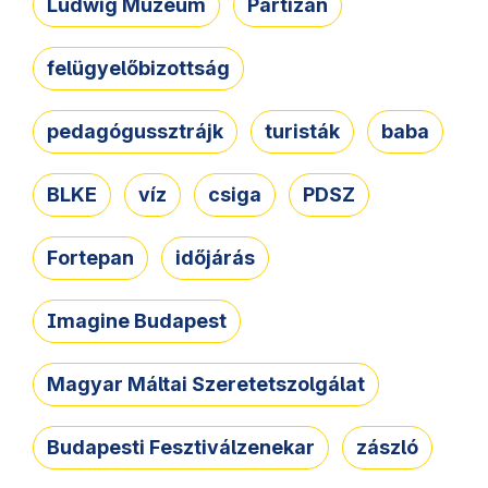
Ludwig Múzeum
Partizán
felügyelőbizottság
pedagógussztrájk
turisták
baba
BLKE
víz
csiga
PDSZ
Fortepan
időjárás
Imagine Budapest
Magyar Máltai Szeretetszolgálat
Budapesti Fesztiválzenekar
zászló