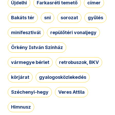
Újdelhi
Farkasréti temető
címer
Bakáts tér
sni
sorozat
gyűlés
minifesztivál
repülőtéri vonaljegy
Örkény István Színház
vármegye bérlet
retrobuszok, BKV
körjárat
gyalogosközlekedés
Széchenyi-hegy
Veres Attila
Himnusz