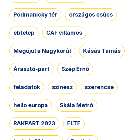
Podmanicky tér
országos csúcs
ebtelep
CAF villamos
Megújul a Nagykörút
Kásás Tamás
Árasztó-part
Szép Ernő
feladatok
színész
szerencse
hello europa
Skála Metró
RAKPART 2023
ELTE