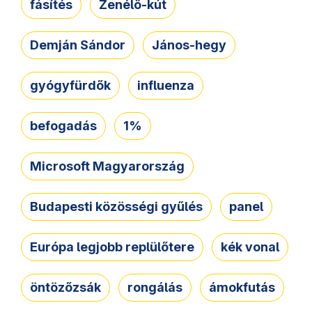
fásítés
Zenélő-kút
Demján Sándor
János-hegy
gyógyfürdők
influenza
befogadás
1%
Microsoft Magyarország
Budapesti közösségi gyűlés
panel
Európa legjobb replülőtere
kék vonal
öntözőzsák
rongálás
ámokfutás