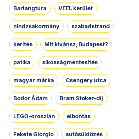
Barlangtúra
VIII. kerület
nindzsakormány
szabadstrand
kerítés
Mit kívánsz, Budapest?
patika
síkosságmentesítés
magyar márka
Csengery utca
Bodor Ádám
Bram Stoker-díj
LEGO-oroszlán
elbontás
Fekete Giorgio
autósüldözés