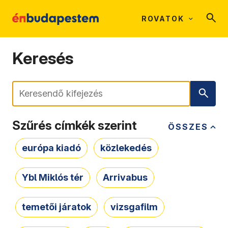
ROVATOK
Keresés
Keresés
Szűrés címkék szerint
ÖSSZES
európa kiadó
közlekedés
Ybl Miklós tér
Arrivabus
temetői járatok
vizsgafilm