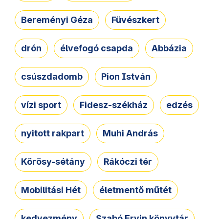
Bereményi Géza
Füvészkert
drón
élvefogó csapda
Abbázia
csúszdadomb
Pion István
vízi sport
Fidesz-székház
edzés
nyitott rakpart
Muhi András
Kőrösy-sétány
Rákóczi tér
Mobilitási Hét
életmentő műtét
kedvezmény
Szabó Ervin könyvtár