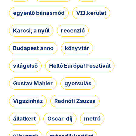
egyenlő bánásmód
VII.kerület
Karcsi, a nyúl
recenzió
Budapest anno
könyvtár
világelső
Helló Európa! Fesztivál
Gustav Mahler
gyorsulás
Vígszínház
Radnóti Zsuzsa
állatkert
Oscar-díj
metró