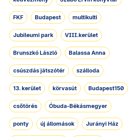
FKF
Budapest
multikulti
Jubileumi park
VIII.kerület
Brunszkó László
Balassa Anna
csúszdás játszótér
szálloda
13. kerület
körvasút
Budapest150
csőtörés
Óbuda-Békásmegyer
ponty
új állomások
Jurányi Ház