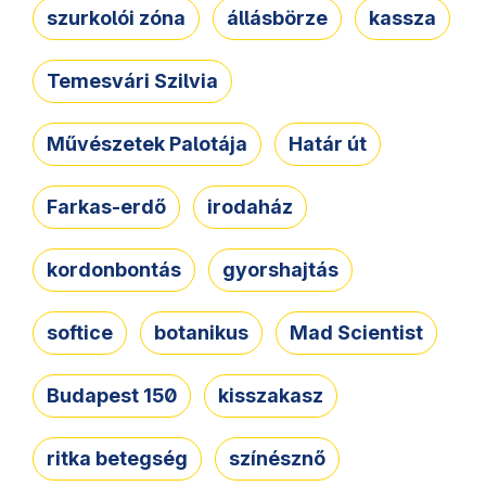
szurkolói zóna
állásbörze
kassza
Temesvári Szilvia
Művészetek Palotája
Határ út
Farkas-erdő
irodaház
kordonbontás
gyorshajtás
softice
botanikus
Mad Scientist
Budapest 150
kisszakasz
ritka betegség
színésznő