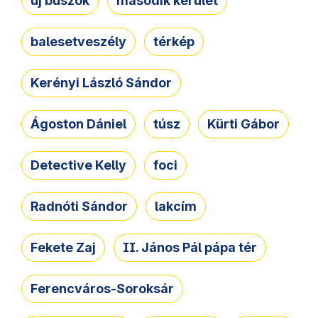
új buszok
második kerület
balesetveszély
térkép
Kerényi László Sándor
Ágoston Dániel
túsz
Kürti Gábor
Detective Kelly
foci
Radnóti Sándor
lakcím
Fekete Zaj
II. János Pál pápa tér
Ferencváros-Soroksár