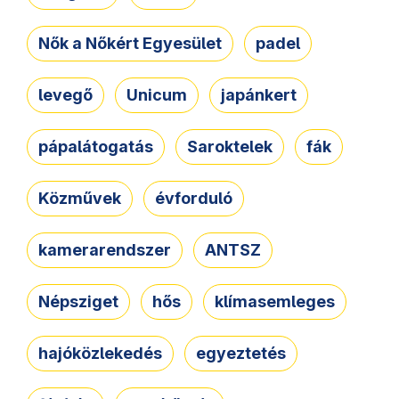
Nők a Nőkért Egyesület
padel
levegő
Unicum
japánkert
pápalátogatás
Saroktelek
fák
Közművek
évforduló
kamerarendszer
ANTSZ
Népsziget
hős
klímasemleges
hajóközlekedés
egyeztetés