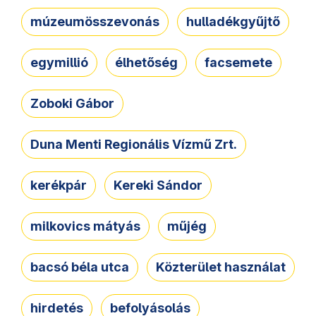
múzeumösszevonás
hulladékgyűjtő
egymillió
élhetőség
facsemete
Zoboki Gábor
Duna Menti Regionális Vízmű Zrt.
kerékpár
Kereki Sándor
milkovics mátyás
műjég
bacsó béla utca
Közterület használat
hirdetés
befolyásolás