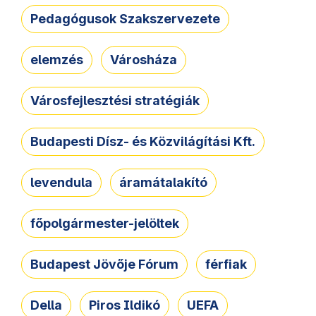
Pedagógusok Szakszervezete
elemzés
Városháza
Városfejlesztési stratégiák
Budapesti Dísz- és Közvilágítási Kft.
levendula
áramátalakító
főpolgármester-jelöltek
Budapest Jövője Fórum
férfiak
Della
Piros Ildikó
UEFA