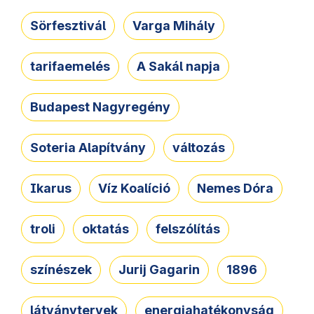
Sörfesztivál
Varga Mihály
tarifaemelés
A Sakál napja
Budapest Nagyregény
Soteria Alapítvány
változás
Ikarus
Víz Koalíció
Nemes Dóra
troli
oktatás
felszólítás
színészek
Jurij Gagarin
1896
látványtervek
energiahatékonyság