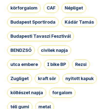
körforgalom
CAF
Népliget
Budapest Sportiroda
Kádár Tamás
Budapesti Tavaszi Fesztivál
BENDZSÓ
civilek napja
utca embere
I bike BP
Rezsi
Zugliget
kraft sör
nyitott kapuk
költészet napja
forgalom
téli gumi
metal