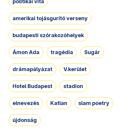
politikai vita
amerikai tojásgurító verseny
budapesti szórakozóhelyek
Ámon Ada
tragédia
Sugár
drámapályázat
V.kerület
Hotel Budapest
stadion
elnevezés
Katlan
slam poetry
újdonság