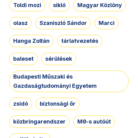
Toldi mozi
sikló
Magyar Közlöny
olasz
Szaniszló Sándor
Marci
Hanga Zoltán
tárlatvezetés
baleset
sérülések
Budapesti Műszaki és
Gazdaságtudományi Egyetem
zsidó
biztonsági őr
közbringarendszer
M0-s autóút