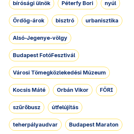
bírósági ülnök
Péterfy Bori
nyúl
Ördög-árok
bisztró
urbanisztika
Alsó-Jegenye-völgy
Budapest FotóFesztivál
Városi Tömegközlekedési Múzeum
Kocsis Máté
Orbán Vikor
FÖRI
szűrőbusz
útfelújítás
teherpályaudvar
Budapest Maraton