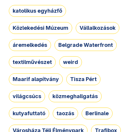
katolikus egyházfő
Közlekedési Múzeum
Vállalkozások
áremelkedés
Belgrade Waterfront
textilművészet
weird
Maarif alapítvány
Tisza Pért
világcsúcs
közmeghallgatás
kutyafuttató
taozás
Berlinale
Városháza Téli Élménypark
Trafibox