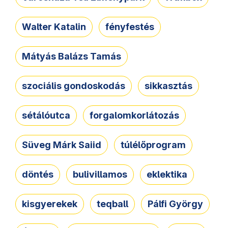
Walter Katalin
fényfestés
Mátyás Balázs Tamás
szociális gondoskodás
sikkasztás
sétálóutca
forgalomkorlátozás
Süveg Márk Saiid
túlélőprogram
döntés
bulivillamos
eklektika
kisgyerekek
teqball
Pálfi György