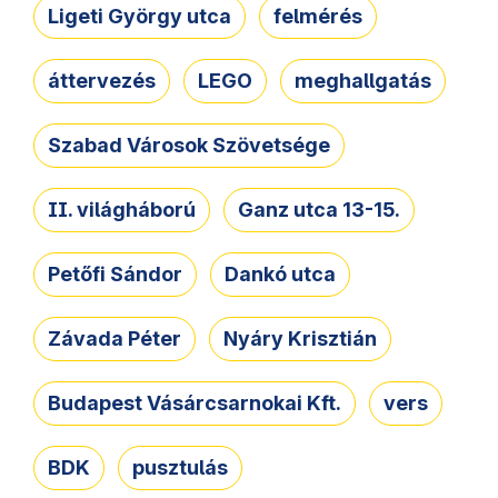
Ligeti György utca
felmérés
áttervezés
LEGO
meghallgatás
Szabad Városok Szövetsége
II. világháború
Ganz utca 13-15.
Petőfi Sándor
Dankó utca
Závada Péter
Nyáry Krisztián
Budapest Vásárcsarnokai Kft.
vers
BDK
pusztulás