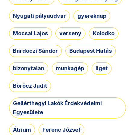
Nyugati pályaudvar
gyereknap
Mocsai Lajos
verseny
Kolodko
Bardóczi Sándor
Budapest Hatás
bizonytalan
munkagép
liget
Böröcz Judit
Gellérthegyi Lakók Érdekvédelmi
Egyesülete
Átrium
Ferenc József