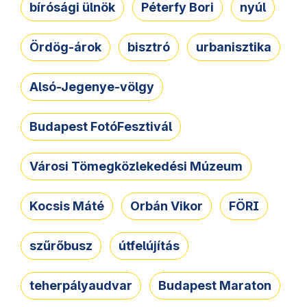
bírósági ülnök
Péterfy Bori
nyúl
Ördög-árok
bisztró
urbanisztika
Alsó-Jegenye-völgy
Budapest FotóFesztivál
Városi Tömegközlekedési Múzeum
Kocsis Máté
Orbán Vikor
FÖRI
szűrőbusz
útfelújítás
teherpályaudvar
Budapest Maraton