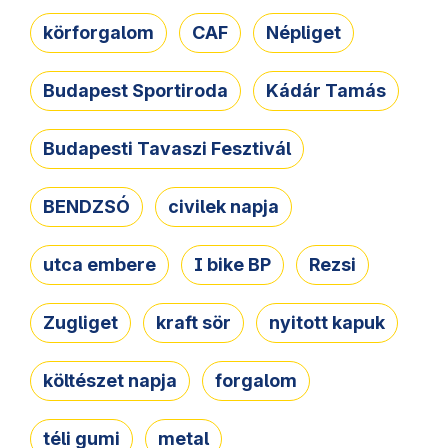
körforgalom
CAF
Népliget
Budapest Sportiroda
Kádár Tamás
Budapesti Tavaszi Fesztivál
BENDZSÓ
civilek napja
utca embere
I bike BP
Rezsi
Zugliget
kraft sör
nyitott kapuk
költészet napja
forgalom
téli gumi
metal