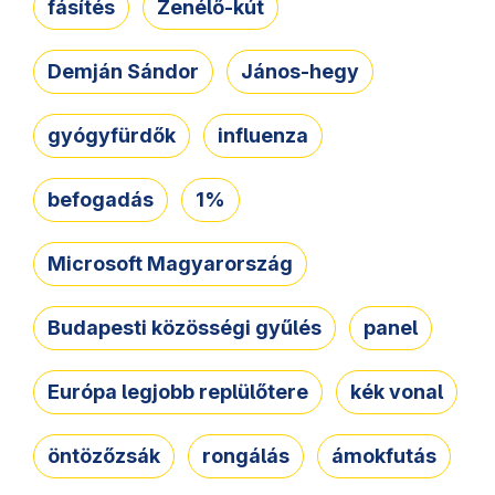
fásítés
Zenélő-kút
Demján Sándor
János-hegy
gyógyfürdők
influenza
befogadás
1%
Microsoft Magyarország
Budapesti közösségi gyűlés
panel
Európa legjobb replülőtere
kék vonal
öntözőzsák
rongálás
ámokfutás