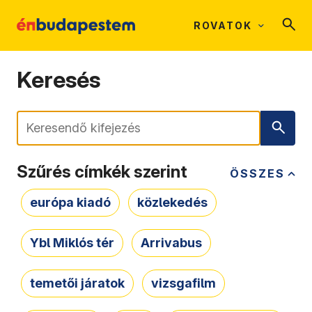
ROVATOK
Keresés
Keresés
Szűrés címkék szerint
ÖSSZES
európa kiadó
közlekedés
Ybl Miklós tér
Arrivabus
temetői járatok
vizsgafilm