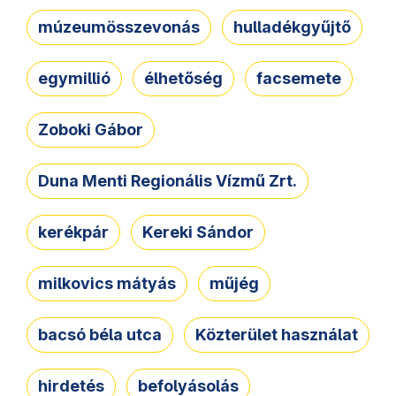
múzeumösszevonás
hulladékgyűjtő
egymillió
élhetőség
facsemete
Zoboki Gábor
Duna Menti Regionális Vízmű Zrt.
kerékpár
Kereki Sándor
milkovics mátyás
műjég
bacsó béla utca
Közterület használat
hirdetés
befolyásolás