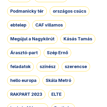
Podmanicky tér
országos csúcs
ebtelep
CAF villamos
Megújul a Nagykörút
Kásás Tamás
Árasztó-part
Szép Ernő
feladatok
színész
szerencse
hello europa
Skála Metró
RAKPART 2023
ELTE