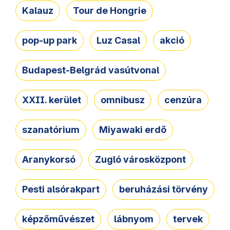
Kalauz
Tour de Hongrie
pop-up park
Luz Casal
akció
Budapest-Belgrád vasútvonal
XXII. kerület
omnibusz
cenzúra
szanatórium
Miyawaki erdő
Aranykorsó
Zugló városközpont
Pesti alsórakpart
beruházási törvény
képzőművészet
lábnyom
tervek