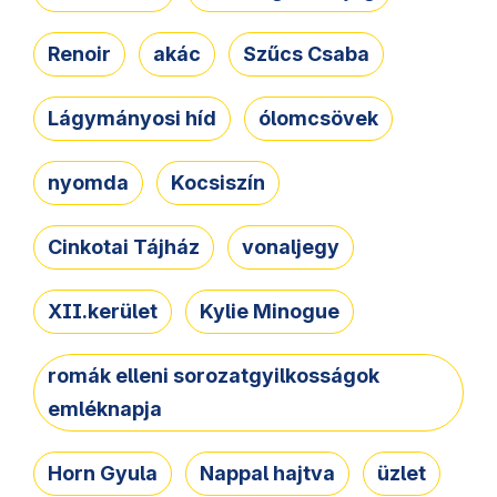
Renoir
akác
Szűcs Csaba
Lágymányosi híd
ólomcsövek
nyomda
Kocsiszín
Cinkotai Tájház
vonaljegy
XII.kerület
Kylie Minogue
romák elleni sorozatgyilkosságok
emléknapja
Horn Gyula
Nappal hajtva
üzlet