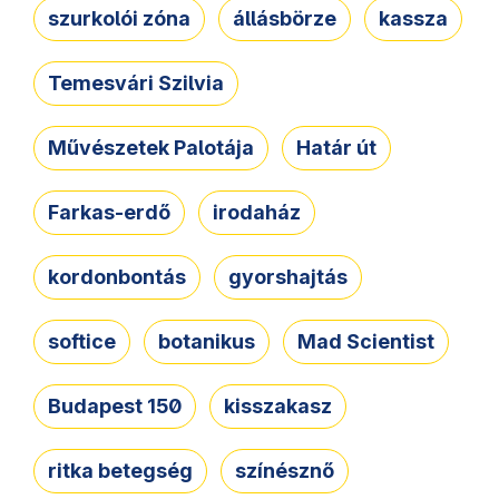
szurkolói zóna
állásbörze
kassza
Temesvári Szilvia
Művészetek Palotája
Határ út
Farkas-erdő
irodaház
kordonbontás
gyorshajtás
softice
botanikus
Mad Scientist
Budapest 150
kisszakasz
ritka betegség
színésznő