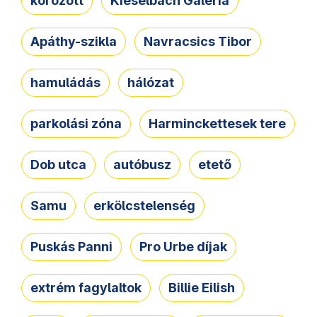
körözött
Kieselbach Galéria
Apáthy-szikla
Navracsics Tibor
hamuládás
hálózat
parkolási zóna
Harminckettesek tere
Dob utca
autóbusz
etető
Samu
erkölcstelenség
Puskás Panni
Pro Urbe díjak
extrém fagylaltok
Billie Eilish