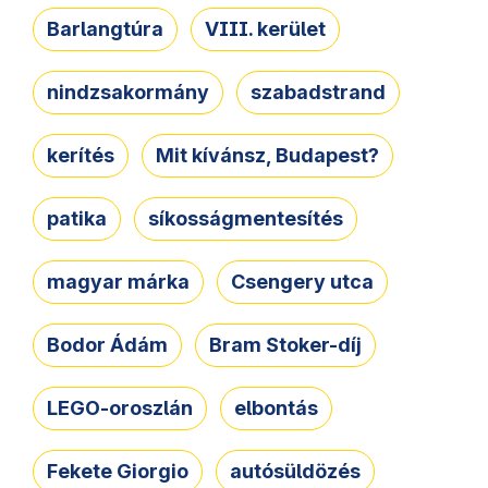
Barlangtúra
VIII. kerület
nindzsakormány
szabadstrand
kerítés
Mit kívánsz, Budapest?
patika
síkosságmentesítés
magyar márka
Csengery utca
Bodor Ádám
Bram Stoker-díj
LEGO-oroszlán
elbontás
Fekete Giorgio
autósüldözés