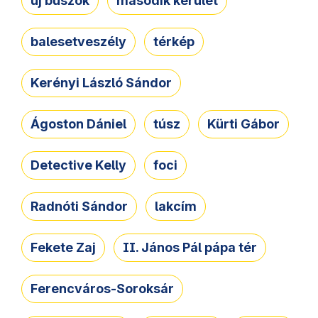
új buszok
második kerület
balesetveszély
térkép
Kerényi László Sándor
Ágoston Dániel
túsz
Kürti Gábor
Detective Kelly
foci
Radnóti Sándor
lakcím
Fekete Zaj
II. János Pál pápa tér
Ferencváros-Soroksár