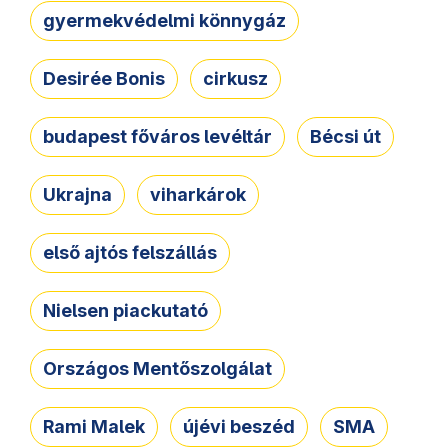
gyermekvédelmi könnygáz
Desirée Bonis
cirkusz
budapest főváros levéltár
Bécsi út
Ukrajna
viharkárok
első ajtós felszállás
Nielsen piackutató
Országos Mentőszolgálat
Rami Malek
újévi beszéd
SMA