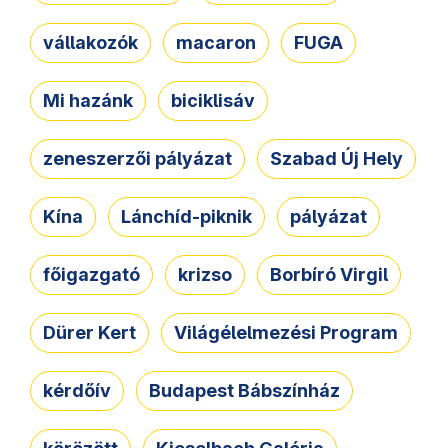
vállakozók
macaron
FUGA
Mi hazánk
biciklisáv
zeneszerzői pályázat
Szabad Új Hely
Kína
Lánchíd-piknik
pályázat
főigazgató
krizso
Borbíró Virgil
Dürer Kert
Világélelmezési Program
kérdőív
Budapest Bábszínház