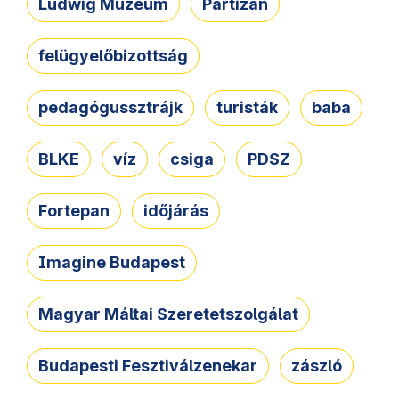
Ludwig Múzeum
Partizán
felügyelőbizottság
pedagógussztrájk
turisták
baba
BLKE
víz
csiga
PDSZ
Fortepan
időjárás
Imagine Budapest
Magyar Máltai Szeretetszolgálat
Budapesti Fesztiválzenekar
zászló