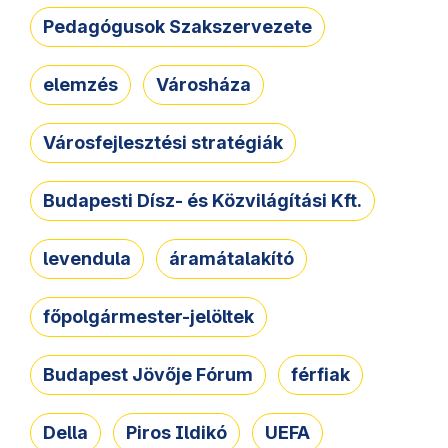
Pedagógusok Szakszervezete
elemzés
Városháza
Városfejlesztési stratégiák
Budapesti Dísz- és Közvilágítási Kft.
levendula
áramátalakító
főpolgármester-jelöltek
Budapest Jövője Fórum
férfiak
Della
Piros Ildikó
UEFA