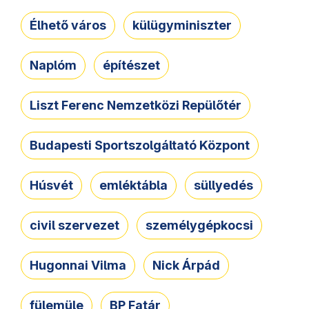
Élhető város
külügyminiszter
Naplóm
építészet
Liszt Ferenc Nemzetközi Repülőtér
Budapesti Sportszolgáltató Központ
Húsvét
emléktábla
süllyedés
civil szervezet
személygépkocsi
Hugonnai Vilma
Nick Árpád
fülemüle
BP Fatár