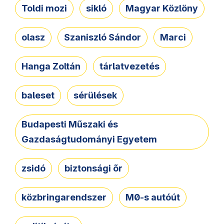
Toldi mozi
sikló
Magyar Közlöny
olasz
Szaniszló Sándor
Marci
Hanga Zoltán
tárlatvezetés
baleset
sérülések
Budapesti Műszaki és
Gazdaságtudományi Egyetem
zsidó
biztonsági őr
közbringarendszer
M0-s autóút