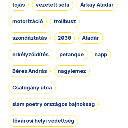
tojás
vezetett séta
Árkay Aladár
motorizáció
trolibusz
szondáztatás
2030
Aladár
erkélyzöldítés
petanque
napp
Béres András
nagylemez
Csalogány utca
slam poetry országos bajnokság
fővárosi helyi védettség