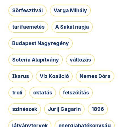
Sörfesztivál
Varga Mihály
tarifaemelés
A Sakál napja
Budapest Nagyregény
Soteria Alapítvány
változás
Ikarus
Víz Koalíció
Nemes Dóra
troli
oktatás
felszólítás
színészek
Jurij Gagarin
1896
látványtervek
energiahatékonyság