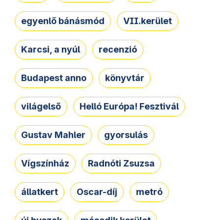
egyenlő bánásmód
VII.kerület
Karcsi, a nyúl
recenzió
Budapest anno
könyvtár
világelső
Helló Európa! Fesztivál
Gustav Mahler
gyorsulás
Vígszínház
Radnóti Zsuzsa
állatkert
Oscar-díj
metró