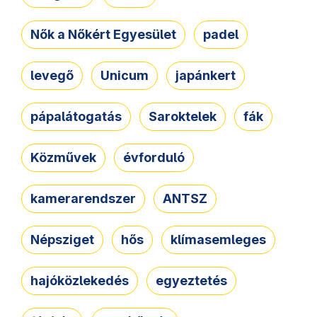
Nők a Nőkért Egyesület
padel
levegő
Unicum
japánkert
pápalátogatás
Saroktelek
fák
Közművek
évforduló
kamerarendszer
ANTSZ
Népsziget
hős
klímasemleges
hajóközlekedés
egyeztetés