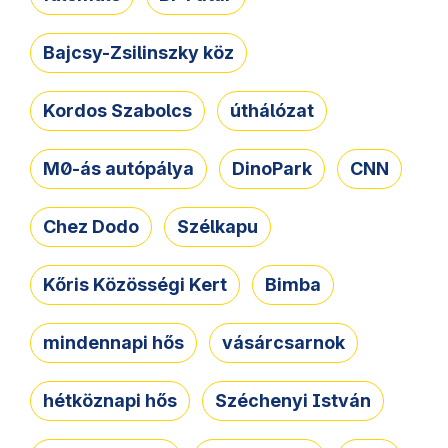
Bajcsy-Zsilinszky köz
Kordos Szabolcs
úthálózat
M0-ás autópálya
DinoPark
CNN
Chez Dodo
Szélkapu
Kőris Közösségi Kert
Bimba
mindennapi hős
vásárcsarnok
hétköznapi hős
Széchenyi István