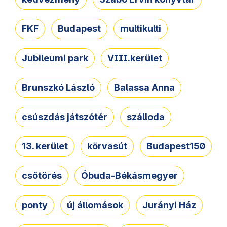
FKF
Budapest
multikulti
Jubileumi park
VIII.kerület
Brunszkó László
Balassa Anna
csúszdás játszótér
szálloda
13. kerület
körvasút
Budapest150
csőtörés
Óbuda-Békásmegyer
ponty
új állomások
Jurányi Ház