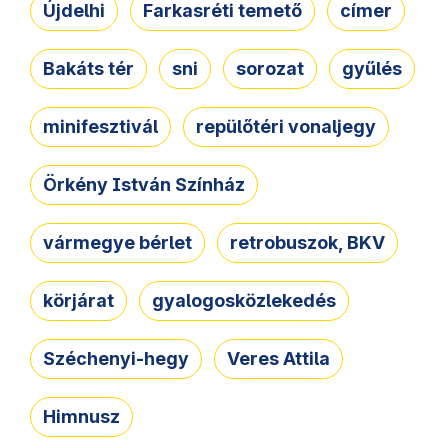
Újdelhi
Farkasréti temető
címer
Bakáts tér
sni
sorozat
gyűlés
minifesztivál
repülőtéri vonaljegy
Örkény István Színház
vármegye bérlet
retrobuszok, BKV
körjárat
gyalogosközlekedés
Széchenyi-hegy
Veres Attila
Himnusz