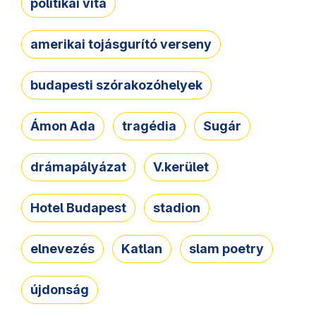
politikai vita
amerikai tojásgurító verseny
budapesti szórakozóhelyek
Ámon Ada
tragédia
Sugár
drámapályázat
V.kerület
Hotel Budapest
stadion
elnevezés
Katlan
slam poetry
újdonság