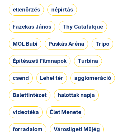
ellenőrzés
népirtás
Fazekas János
Thy Catafalque
MOL Bubi
Puskás Aréna
Tripo
Építészeti Filmnapok
Turbina
csend
Lehel tér
agglomeráció
Balettintézet
halottak napja
videotéka
Élet Menete
forradalom
Városligeti Műjég