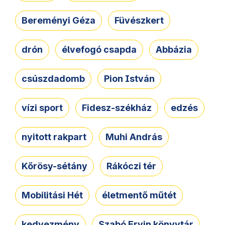
Bereményi Géza
Füvészkert
drón
élvefogó csapda
Abbázia
csúszdadomb
Pion István
vízi sport
Fidesz-székház
edzés
nyitott rakpart
Muhi András
Kőrösy-sétány
Rákóczi tér
Mobilitási Hét
életmentő műtét
kedvezmény
Szabó Ervin könyvtár