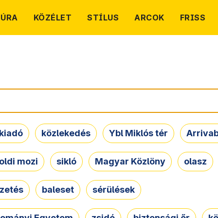
TÚRA
KÖZÉLET
STÍLUS
ARCOK
FRISS
kiadó
közlekedés
Ybl Miklós tér
Arriva
oldi mozi
sikló
Magyar Közlöny
olasz
ezetés
baleset
sérülések
dományi Egyetem
zsidó
biztonsági őr
kö