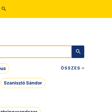
ÖSSZES
bus
Szaniszló Sándor
zbringarendszer