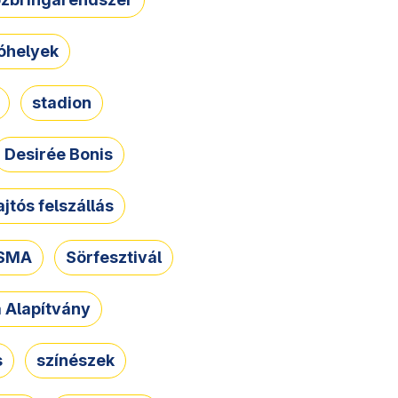
óhelyek
stadion
Desirée Bonis
ajtós felszállás
SMA
Sörfesztivál
a Alapítvány
s
színészek