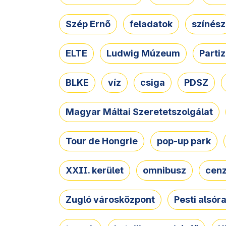
Szép Ernő
feladatok
színész
ELTE
Ludwig Múzeum
Parti
BLKE
víz
csiga
PDSZ
Magyar Máltai Szeretetszolgálat
Tour de Hongrie
pop-up park
XXII. kerület
omnibusz
cen
Zugló városközpont
Pesti alsór