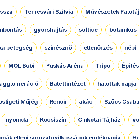
ssza
Temesvári Szilvia
Művészetek Palotá
nbontás
gyorshajtás
softice
botanikus
tka betegség
színésznő
ellenőrzés
népir
MOL Bubi
Puskás Aréna
Tripo
Építés
agglomeráció
Balettintézet
halottak napja
osligeti Műjég
Renoir
akác
Szűcs Csab
nyomda
Kocsiszín
Cinkotai Tájház
vo
omák elleni sorozatgyilkosságok emléknapja
Ho