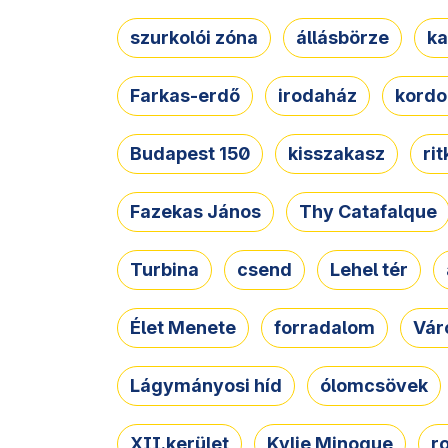
szurkolói zóna
állásbörze
ka
Farkas-erdő
irodaház
kordo
Budapest 150
kisszakasz
ri
Fazekas János
Thy Catafalque
Turbina
csend
Lehel tér
Élet Menete
forradalom
Vár
Lágymányosi híd
ólomcsövek
XII.kerület
Kylie Minogue
r