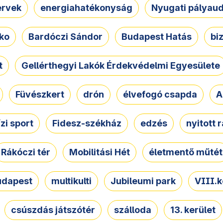
ervek
energiahatékonyság
Nyugati pályau
ko
Bardóczi Sándor
Budapest Hatás
bi
t
Gellérthegyi Lakók Érdekvédelmi Egyesülete
Füvészkert
drón
élvefogó csapda
A
ízi sport
Fidesz-székház
edzés
nyitott 
Rákóczi tér
Mobilitási Hét
életmentő műtét
udapest
multikulti
Jubileumi park
VIII.k
csúszdás játszótér
szálloda
13. kerület