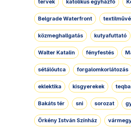
tervek
katolikus egyházfő
K
Belgrade Waterfront
textilművé
közmeghallgatás
kutyafuttató
Walter Katalin
fényfestés
M
sétálóutca
forgalomkorlátozás
eklektika
kisgyerekek
teqba
Bakáts tér
sni
sorozat
g
Örkény István Színház
vármegy