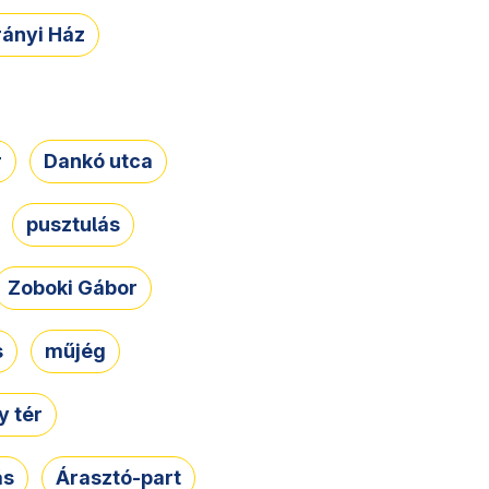
rányi Ház
r
Dankó utca
pusztulás
Zoboki Gábor
s
műjég
 tér
ás
Árasztó-part