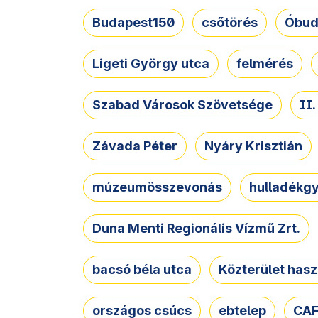
Budapest150
csőtörés
Óbud
Ligeti György utca
felmérés
Szabad Városok Szövetsége
II
Závada Péter
Nyáry Krisztián
múzeumösszevonás
hulladékgy
Duna Menti Regionális Vízmű Zrt.
bacsó béla utca
Közterület hasz
országos csúcs
ebtelep
CAF