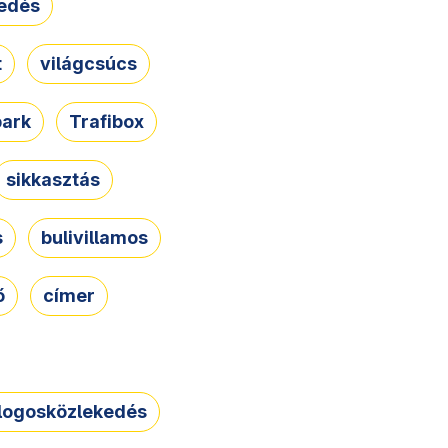
edés
t
világcsúcs
park
Trafibox
sikkasztás
s
bulivillamos
ő
címer
logosközlekedés