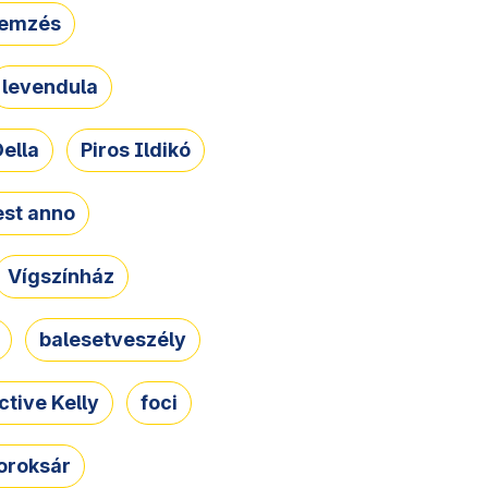
lemzés
levendula
ella
Piros Ildikó
st anno
Vígszínház
balesetveszély
ctive Kelly
foci
oroksár