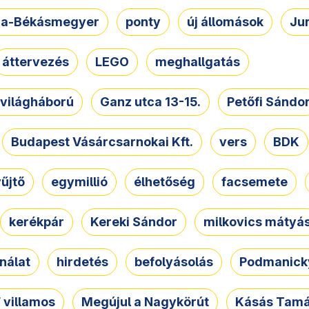
a-Békásmegyer
ponty
új állomások
Ju
áttervezés
LEGO
meghallgatás
. világháború
Ganz utca 13-15.
Petőfi Sándo
Budapest Vásárcsarnokai Kft.
vers
BDK
űjtő
egymillió
élhetőség
facsemete
kerékpár
Kereki Sándor
milkovics mátyá
nálat
hirdetés
befolyásolás
Podmanicky
 villamos
Megújul a Nagykörút
Kásás Tam