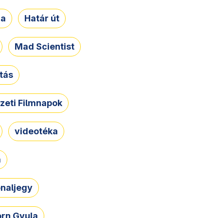
ja
Határ út
Mad Scientist
tás
zeti Filmnapok
videotéka
a
naljegy
rn Gyula