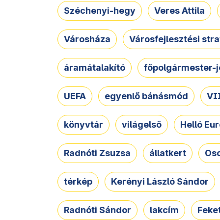
Széchenyi-hegy
Veres Attila
Városháza
Városfejlesztési str
áramátalakító
főpolgármester-j
UEFA
egyenlő bánásmód
VII
könyvtár
világelső
Helló Eur
Radnóti Zsuzsa
állatkert
Osc
térkép
Kerényi László Sándor
Radnóti Sándor
lakcím
Feket