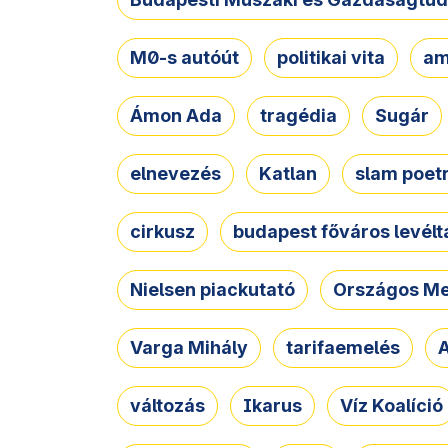
M0-s autóút
politikai vita
am
Ámon Ada
tragédia
Sugár
elnevezés
Katlan
slam poet
cirkusz
budapest főváros levélt
Nielsen piackutató
Országos Me
Varga Mihály
tarifaemelés
A
változás
Ikarus
Víz Koalíció