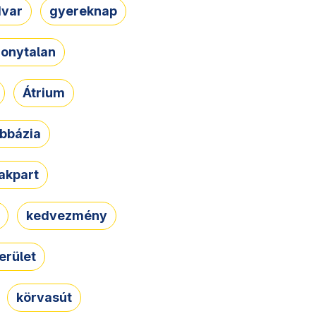
dvar
gyereknap
zonytalan
Átrium
bbázia
rakpart
kedvezmény
erület
körvasút