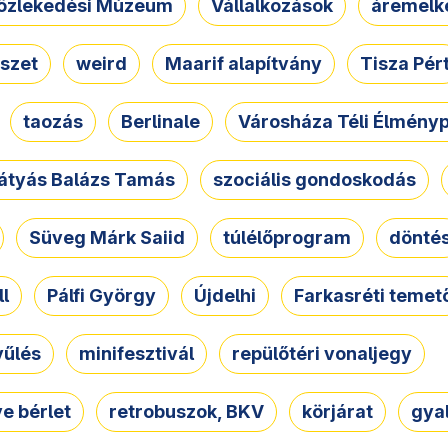
özlekedési Múzeum
Vállalkozások
áremelk
szet
weird
Maarif alapítvány
Tisza Pér
taozás
Berlinale
Városháza Téli Élmény
átyás Balázs Tamás
szociális gondoskodás
Süveg Márk Saiid
túlélőprogram
dönté
ll
Pálfi György
Újdelhi
Farkasréti temet
yűlés
minifesztivál
repülőtéri vonaljegy
e bérlet
retrobuszok, BKV
körjárat
gya