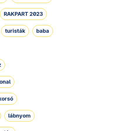
RAKPART 2023
turisták
baba
z
onal
korsó
lábnyom