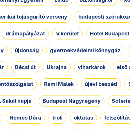
erikai tojásgurító verseny
budapesti szórakoz
drámapályázat
V.kerület
Hotel Budapest
ry
újdonság
gyermekvédelmi könnygáz
ár
Bécsi út
Ukrajna
viharkárok
első 
ntőszolgálat
Rami Malek
újévi beszéd
 Sakál napja
Budapest Nagyregény
Soteri
Nemes Dóra
troli
oktatás
felszólítá