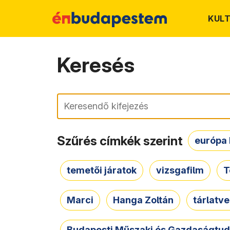
KUL
Keresés
Keresés
Szűrés címkék szerint
európa 
temetői járatok
vizsgafilm
T
Marci
Hanga Zoltán
tárlatv
Budapesti Műszaki és Gazdaságtu