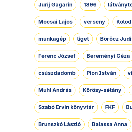
Jurij Gagarin
1896
látványt
Mocsai Lajos
verseny
Kolod
munkagép
liget
Böröcz Judi
Ferenc József
Bereményi Géza
csúszdadomb
Pion István
v
Muhi András
Kőrösy-sétány
Szabó Ervin könyvtár
FKF
B
Brunszkó László
Balassa Anna