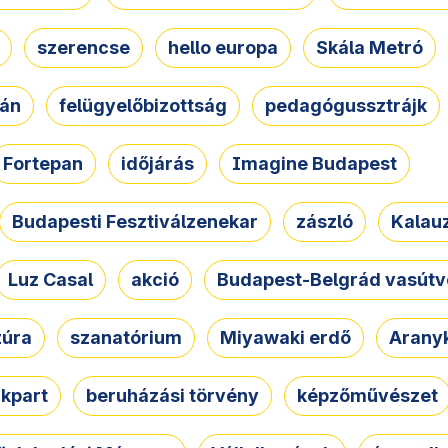
szerencse
hello europa
Skála Metró
zán
felügyelőbizottság
pedagógussztrájk
Fortepan
időjárás
Imagine Budapest
Budapesti Fesztiválzenekar
zászló
Kalau
Luz Casal
akció
Budapest-Belgrád vasútv
zúra
szanatórium
Miyawaki erdő
Arany
akpart
beruházási törvény
képzőművészet