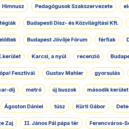
Himnusz
Pedagógusok Szakszervezete
e
atégiák
Budapesti Dísz- és Közvilágítási Kft.
elöltek
Budapest Jövője Fórum
férfiak
D
.kerület
Karcsi, a nyúl
recenzió
Budape
ópa! Fesztivál
Gustav Mahler
gyorsulás
ar-díj
metró
új buszok
második kerület
Ágoston Dániel
túsz
Kürti Gábor
Dete
e Zaj
II. János Pál pápa tér
Ferencváros-S