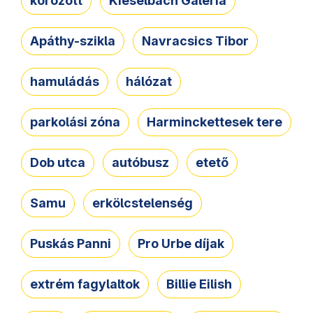
körözött
Kieselbach Galéria
Apáthy-szikla
Navracsics Tibor
hamuládás
hálózat
parkolási zóna
Harminckettesek tere
Dob utca
autóbusz
etető
Samu
erkölcstelenség
Puskás Panni
Pro Urbe díjak
extrém fagylaltok
Billie Eilish