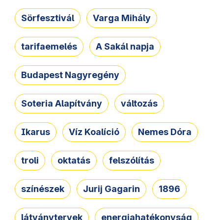
Sörfesztivál
Varga Mihály
tarifaemelés
A Sakál napja
Budapest Nagyregény
Soteria Alapítvány
változás
Ikarus
Víz Koalíció
Nemes Dóra
troli
oktatás
felszólítás
színészek
Jurij Gagarin
1896
látványtervek
energiahatékonyság