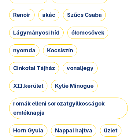
Renoir
akác
Szűcs Csaba
Lágymányosi híd
ólomcsövek
nyomda
Kocsiszín
Cinkotai Tájház
vonaljegy
XII.kerület
Kylie Minogue
romák elleni sorozatgyilkosságok
emléknapja
Horn Gyula
Nappal hajtva
üzlet