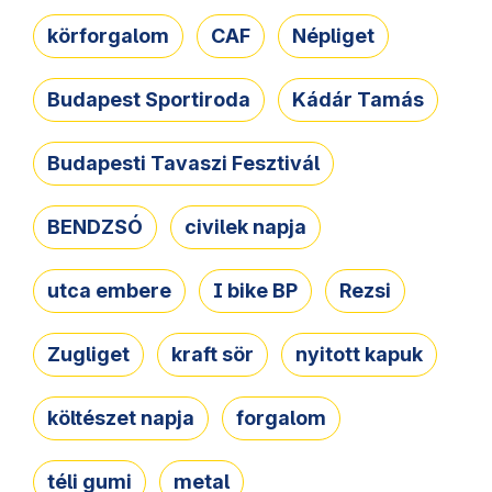
körforgalom
CAF
Népliget
Budapest Sportiroda
Kádár Tamás
Budapesti Tavaszi Fesztivál
BENDZSÓ
civilek napja
utca embere
I bike BP
Rezsi
Zugliget
kraft sör
nyitott kapuk
költészet napja
forgalom
téli gumi
metal