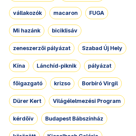
vállakozók
macaron
FUGA
Mi hazánk
biciklisáv
zeneszerzői pályázat
Szabad Új Hely
Kína
Lánchíd-piknik
pályázat
főigazgató
krizso
Borbíró Virgil
Dürer Kert
Világélelmezési Program
kérdőív
Budapest Bábszínház