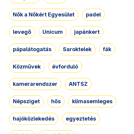
Nők a Nőkért Egyesület
padel
levegő
Unicum
japánkert
pápalátogatás
Saroktelek
fák
Közművek
évforduló
kamerarendszer
ANTSZ
Népsziget
hős
klímasemleges
hajóközlekedés
egyeztetés