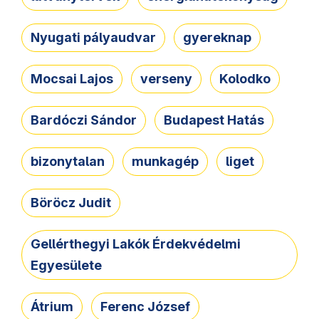
Nyugati pályaudvar
gyereknap
Mocsai Lajos
verseny
Kolodko
Bardóczi Sándor
Budapest Hatás
bizonytalan
munkagép
liget
Böröcz Judit
Gellérthegyi Lakók Érdekvédelmi
Egyesülete
Átrium
Ferenc József