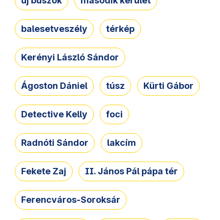
új buszok
második kerület
balesetveszély
térkép
Kerényi László Sándor
Ágoston Dániel
túsz
Kürti Gábor
Detective Kelly
foci
Radnóti Sándor
lakcím
Fekete Zaj
II. János Pál pápa tér
Ferencváros-Soroksár