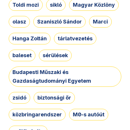
Toldi mozi
sikló
Magyar Közlöny
olasz
Szaniszló Sándor
Marci
Hanga Zoltán
tárlatvezetés
baleset
sérülések
Budapesti Műszaki és
Gazdaságtudományi Egyetem
zsidó
biztonsági őr
közbringarendszer
M0-s autóút