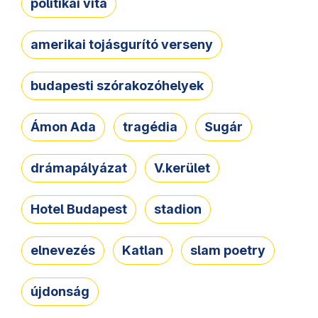
politikai vita
amerikai tojásgurító verseny
budapesti szórakozóhelyek
Ámon Ada
tragédia
Sugár
drámapályázat
V.kerület
Hotel Budapest
stadion
elnevezés
Katlan
slam poetry
újdonság