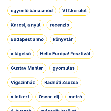
egyenlő bánásmód
VII.kerület
Karcsi, a nyúl
recenzió
Budapest anno
könyvtár
világelső
Helló Európa! Fesztivál
Gustav Mahler
gyorsulás
Vígszínház
Radnóti Zsuzsa
állatkert
Oscar-díj
metró