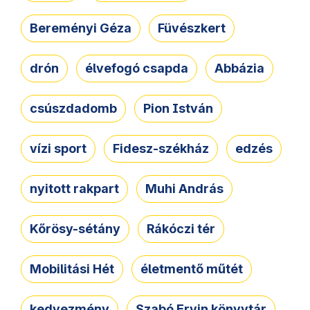
Bereményi Géza
Füvészkert
drón
élvefogó csapda
Abbázia
csúszdadomb
Pion István
vízi sport
Fidesz-székház
edzés
nyitott rakpart
Muhi András
Kőrösy-sétány
Rákóczi tér
Mobilitási Hét
életmentő műtét
kedvezmény
Szabó Ervin könyvtár