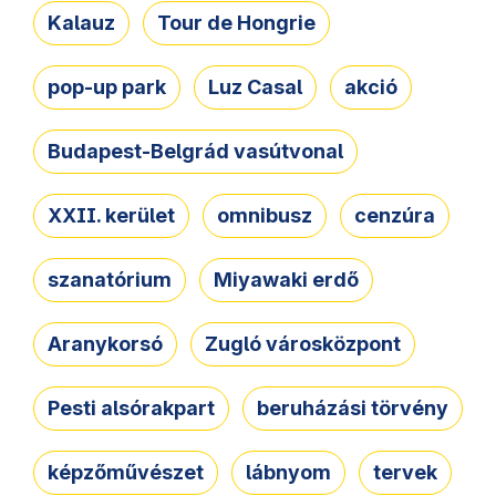
Kalauz
Tour de Hongrie
pop-up park
Luz Casal
akció
Budapest-Belgrád vasútvonal
XXII. kerület
omnibusz
cenzúra
szanatórium
Miyawaki erdő
Aranykorsó
Zugló városközpont
Pesti alsórakpart
beruházási törvény
képzőművészet
lábnyom
tervek