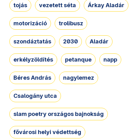
tojás
vezetett séta
Árkay Aladár
motorizáció
trolibusz
szondáztatás
2030
Aladár
erkélyzöldítés
petanque
napp
Béres András
nagylemez
Csalogány utca
slam poetry országos bajnokság
fővárosi helyi védettség