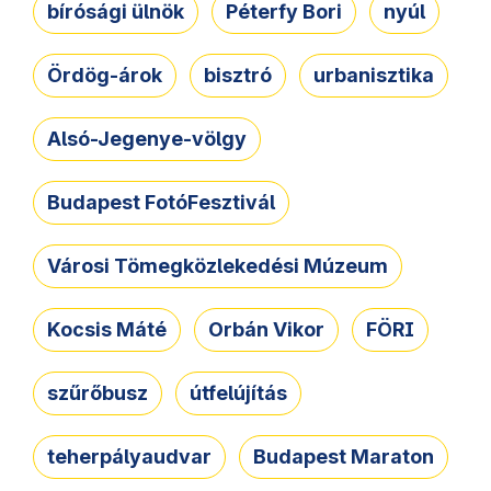
bírósági ülnök
Péterfy Bori
nyúl
Ördög-árok
bisztró
urbanisztika
Alsó-Jegenye-völgy
Budapest FotóFesztivál
Városi Tömegközlekedési Múzeum
Kocsis Máté
Orbán Vikor
FÖRI
szűrőbusz
útfelújítás
teherpályaudvar
Budapest Maraton