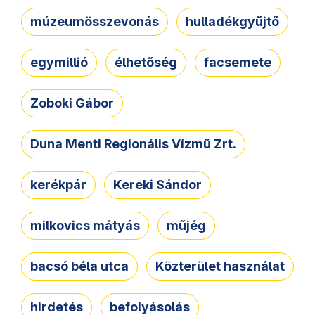
múzeumösszevonás
hulladékgyűjtő
egymillió
élhetőség
facsemete
Zoboki Gábor
Duna Menti Regionális Vízmű Zrt.
kerékpár
Kereki Sándor
milkovics mátyás
műjég
bacsó béla utca
Közterület használat
hirdetés
befolyásolás