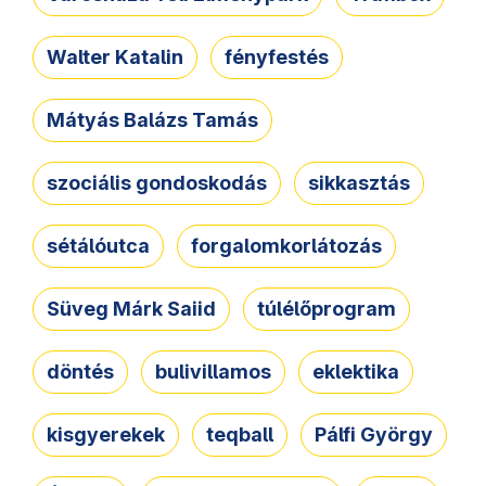
Walter Katalin
fényfestés
Mátyás Balázs Tamás
szociális gondoskodás
sikkasztás
sétálóutca
forgalomkorlátozás
Süveg Márk Saiid
túlélőprogram
döntés
bulivillamos
eklektika
kisgyerekek
teqball
Pálfi György