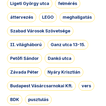
Ligeti György utca
felmérés
áttervezés
LEGO
meghallgatás
Szabad Városok Szövetsége
II. világháború
Ganz utca 13-15.
Petőfi Sándor
Dankó utca
Závada Péter
Nyáry Krisztián
Budapest Vásárcsarnokai Kft.
vers
BDK
pusztulás