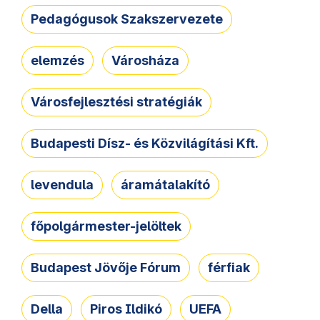
Pedagógusok Szakszervezete
elemzés
Városháza
Városfejlesztési stratégiák
Budapesti Dísz- és Közvilágítási Kft.
levendula
áramátalakító
főpolgármester-jelöltek
Budapest Jövője Fórum
férfiak
Della
Piros Ildikó
UEFA