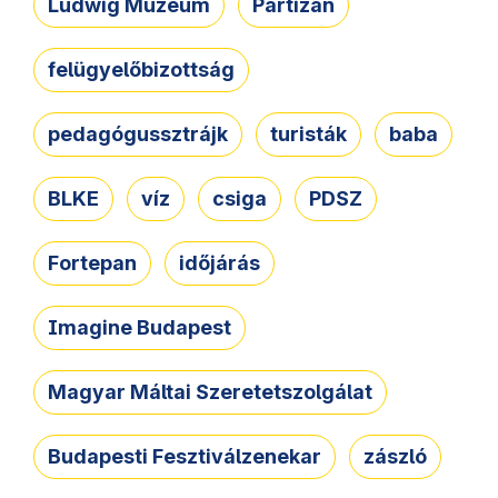
Ludwig Múzeum
Partizán
felügyelőbizottság
pedagógussztrájk
turisták
baba
BLKE
víz
csiga
PDSZ
Fortepan
időjárás
Imagine Budapest
Magyar Máltai Szeretetszolgálat
Budapesti Fesztiválzenekar
zászló