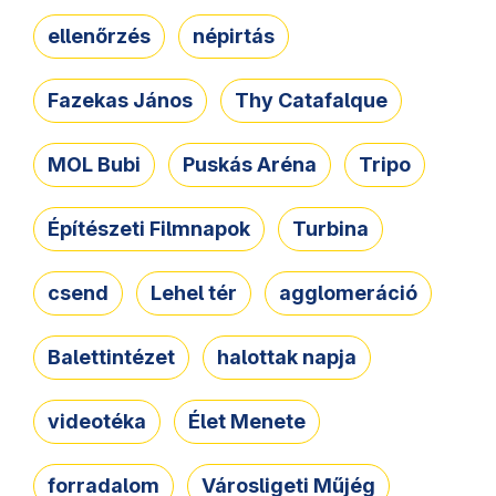
ellenőrzés
népirtás
Fazekas János
Thy Catafalque
MOL Bubi
Puskás Aréna
Tripo
Építészeti Filmnapok
Turbina
csend
Lehel tér
agglomeráció
Balettintézet
halottak napja
videotéka
Élet Menete
forradalom
Városligeti Műjég