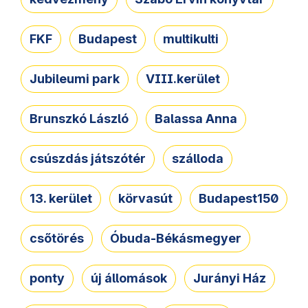
FKF
Budapest
multikulti
Jubileumi park
VIII.kerület
Brunszkó László
Balassa Anna
csúszdás játszótér
szálloda
13. kerület
körvasút
Budapest150
csőtörés
Óbuda-Békásmegyer
ponty
új állomások
Jurányi Ház