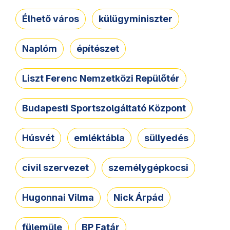
Élhető város
külügyminiszter
Naplóm
építészet
Liszt Ferenc Nemzetközi Repülőtér
Budapesti Sportszolgáltató Központ
Húsvét
emléktábla
süllyedés
civil szervezet
személygépkocsi
Hugonnai Vilma
Nick Árpád
fülemüle
BP Fatár