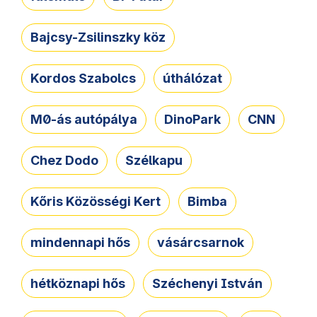
Bajcsy-Zsilinszky köz
Kordos Szabolcs
úthálózat
M0-ás autópálya
DinoPark
CNN
Chez Dodo
Szélkapu
Kőris Közösségi Kert
Bimba
mindennapi hős
vásárcsarnok
hétköznapi hős
Széchenyi István