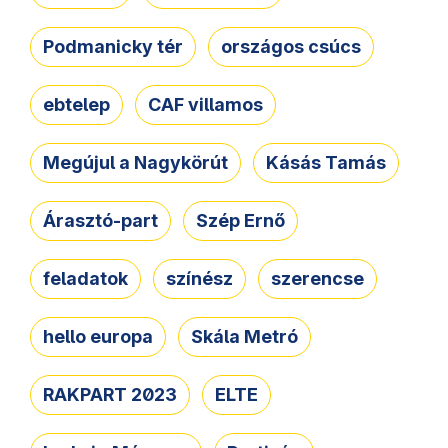
Podmanicky tér
országos csúcs
ebtelep
CAF villamos
Megújul a Nagykörút
Kásás Tamás
Árasztó-part
Szép Ernő
feladatok
színész
szerencse
hello europa
Skála Metró
RAKPART 2023
ELTE