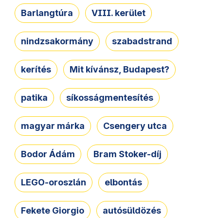
Barlangtúra
VIII. kerület
nindzsakormány
szabadstrand
kerítés
Mit kívánsz, Budapest?
patika
síkosságmentesítés
magyar márka
Csengery utca
Bodor Ádám
Bram Stoker-díj
LEGO-oroszlán
elbontás
Fekete Giorgio
autósüldözés