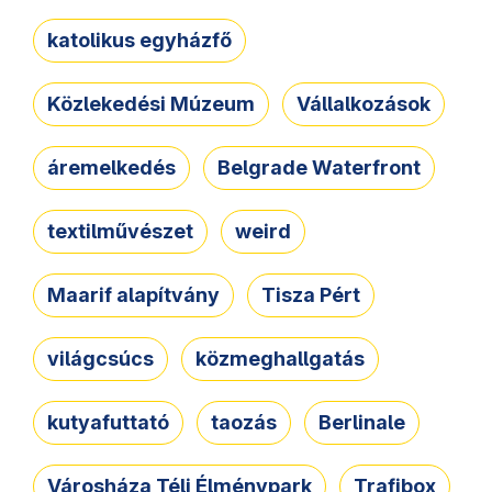
katolikus egyházfő
Közlekedési Múzeum
Vállalkozások
áremelkedés
Belgrade Waterfront
textilművészet
weird
Maarif alapítvány
Tisza Pért
világcsúcs
közmeghallgatás
kutyafuttató
taozás
Berlinale
Városháza Téli Élménypark
Trafibox