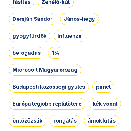
fásítés
Zenélő-kút
Demján Sándor
János-hegy
gyógyfürdők
influenza
befogadás
1%
Microsoft Magyarország
Budapesti közösségi gyűlés
panel
Európa legjobb replülőtere
kék vonal
öntözőzsák
rongálás
ámokfutás