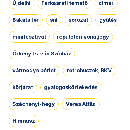
Újdelhi
Farkasréti temető
címer
Bakáts tér
sni
sorozat
gyűlés
minifesztivál
repülőtéri vonaljegy
Örkény István Színház
vármegye bérlet
retrobuszok, BKV
körjárat
gyalogosközlekedés
Széchenyi-hegy
Veres Attila
Himnusz