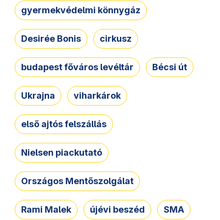
gyermekvédelmi könnygáz
Desirée Bonis
cirkusz
budapest főváros levéltár
Bécsi út
Ukrajna
viharkárok
első ajtós felszállás
Nielsen piackutató
Országos Mentőszolgálat
Rami Malek
újévi beszéd
SMA