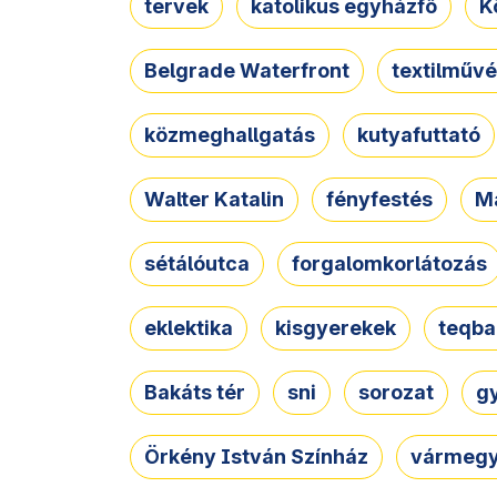
tervek
katolikus egyházfő
K
Belgrade Waterfront
textilművé
közmeghallgatás
kutyafuttató
Walter Katalin
fényfestés
M
sétálóutca
forgalomkorlátozás
eklektika
kisgyerekek
teqba
Bakáts tér
sni
sorozat
g
Örkény István Színház
vármegy