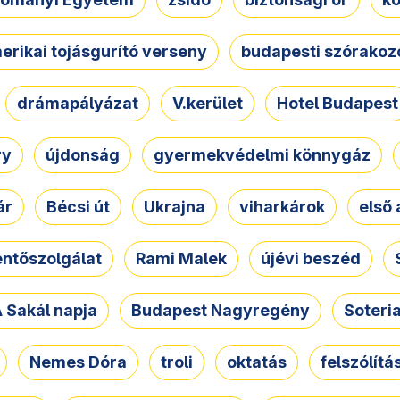
erikai tojásgurító verseny
budapesti szórakoz
drámapályázat
V.kerület
Hotel Budapest
ry
újdonság
gyermekvédelmi könnygáz
ár
Bécsi út
Ukrajna
viharkárok
első 
ntőszolgálat
Rami Malek
újévi beszéd
 Sakál napja
Budapest Nagyregény
Soteri
Nemes Dóra
troli
oktatás
felszólítá