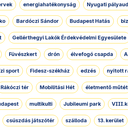
ervek
energiahatékonyság
Nyugati pályau
ko
Bardóczi Sándor
Budapest Hatás
bi
t
Gellérthegyi Lakók Érdekvédelmi Egyesülete
Füvészkert
drón
élvefogó csapda
A
ízi sport
Fidesz-székház
edzés
nyitott 
Rákóczi tér
Mobilitási Hét
életmentő műtét
udapest
multikulti
Jubileumi park
VIII.k
csúszdás játszótér
szálloda
13. kerület