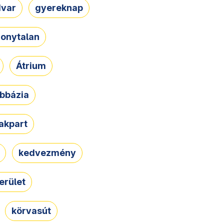
dvar
gyereknap
zonytalan
Átrium
bbázia
rakpart
kedvezmény
erület
körvasút