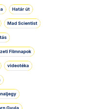
ja
Határ út
Mad Scientist
tás
zeti Filmnapok
videotéka
a
naljegy
rn Gyula