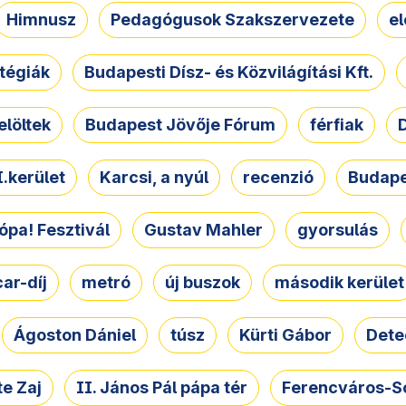
Himnusz
Pedagógusok Szakszervezete
e
atégiák
Budapesti Dísz- és Közvilágítási Kft.
elöltek
Budapest Jövője Fórum
férfiak
D
.kerület
Karcsi, a nyúl
recenzió
Budape
ópa! Fesztivál
Gustav Mahler
gyorsulás
ar-díj
metró
új buszok
második kerület
Ágoston Dániel
túsz
Kürti Gábor
Dete
e Zaj
II. János Pál pápa tér
Ferencváros-S