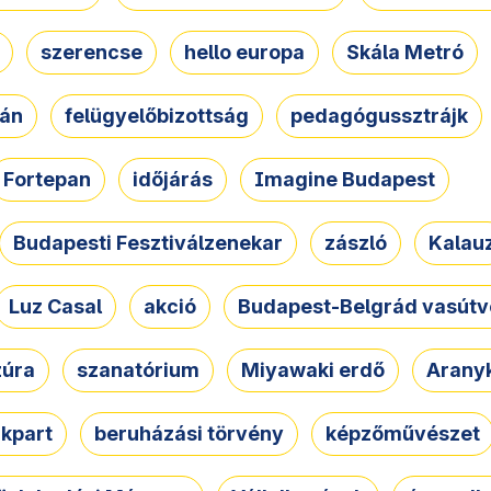
szerencse
hello europa
Skála Metró
zán
felügyelőbizottság
pedagógussztrájk
Fortepan
időjárás
Imagine Budapest
Budapesti Fesztiválzenekar
zászló
Kalau
Luz Casal
akció
Budapest-Belgrád vasútv
zúra
szanatórium
Miyawaki erdő
Arany
akpart
beruházási törvény
képzőművészet