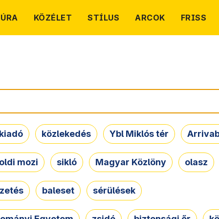
TÚRA
KÖZÉLET
STÍLUS
ARCOK
FRISS
kiadó
közlekedés
Ybl Miklós tér
Arriva
oldi mozi
sikló
Magyar Közlöny
olasz
ezetés
baleset
sérülések
dományi Egyetem
zsidó
biztonsági őr
kö