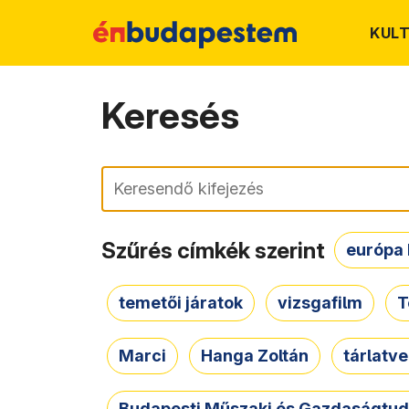
KUL
Keresés
Keresés
Szűrés címkék szerint
európa 
temetői járatok
vizsgafilm
T
Marci
Hanga Zoltán
tárlatv
Budapesti Műszaki és Gazdaságtu