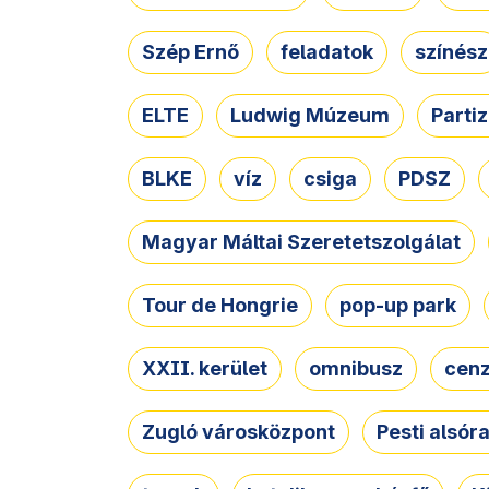
Szép Ernő
feladatok
színész
ELTE
Ludwig Múzeum
Parti
BLKE
víz
csiga
PDSZ
Magyar Máltai Szeretetszolgálat
Tour de Hongrie
pop-up park
XXII. kerület
omnibusz
cen
Zugló városközpont
Pesti alsór