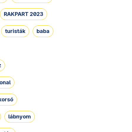
RAKPART 2023
turisták
baba
z
onal
korsó
lábnyom