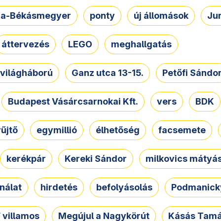
a-Békásmegyer
ponty
új állomások
Ju
áttervezés
LEGO
meghallgatás
. világháború
Ganz utca 13-15.
Petőfi Sándo
Budapest Vásárcsarnokai Kft.
vers
BDK
űjtő
egymillió
élhetőség
facsemete
kerékpár
Kereki Sándor
milkovics mátyá
nálat
hirdetés
befolyásolás
Podmanicky
 villamos
Megújul a Nagykörút
Kásás Tam