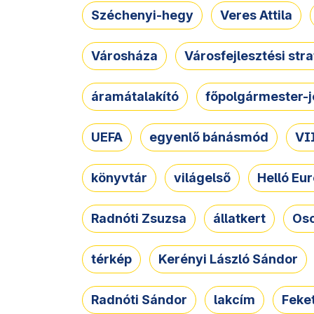
Széchenyi-hegy
Veres Attila
Városháza
Városfejlesztési str
áramátalakító
főpolgármester-j
UEFA
egyenlő bánásmód
VII
könyvtár
világelső
Helló Eur
Radnóti Zsuzsa
állatkert
Osc
térkép
Kerényi László Sándor
Radnóti Sándor
lakcím
Feket