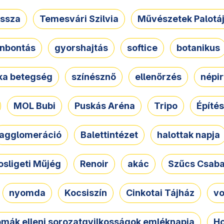
ssza
Temesvári Szilvia
Művészetek Palotá
nbontás
gyorshajtás
softice
botanikus
tka betegség
színésznő
ellenőrzés
népir
MOL Bubi
Puskás Aréna
Tripo
Építés
agglomeráció
Balettintézet
halottak napja
osligeti Műjég
Renoir
akác
Szűcs Csab
nyomda
Kocsiszín
Cinkotai Tájház
vo
omák elleni sorozatgyilkosságok emléknapja
Ho