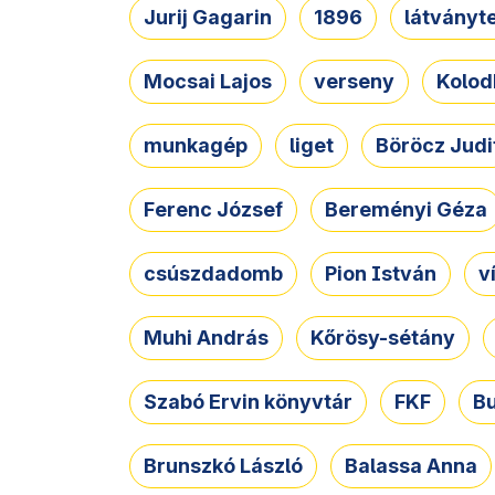
Jurij Gagarin
1896
látványt
Mocsai Lajos
verseny
Kolod
munkagép
liget
Böröcz Judi
Ferenc József
Bereményi Géza
csúszdadomb
Pion István
v
Muhi András
Kőrösy-sétány
Szabó Ervin könyvtár
FKF
B
Brunszkó László
Balassa Anna