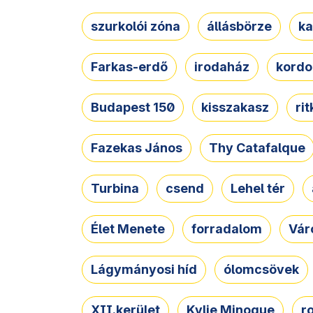
szurkolói zóna
állásbörze
ka
Farkas-erdő
irodaház
kordo
Budapest 150
kisszakasz
ri
Fazekas János
Thy Catafalque
Turbina
csend
Lehel tér
Élet Menete
forradalom
Vár
Lágymányosi híd
ólomcsövek
XII.kerület
Kylie Minogue
r