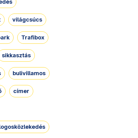
edés
t
világcsúcs
park
Trafibox
sikkasztás
s
bulivillamos
ő
címer
logosközlekedés