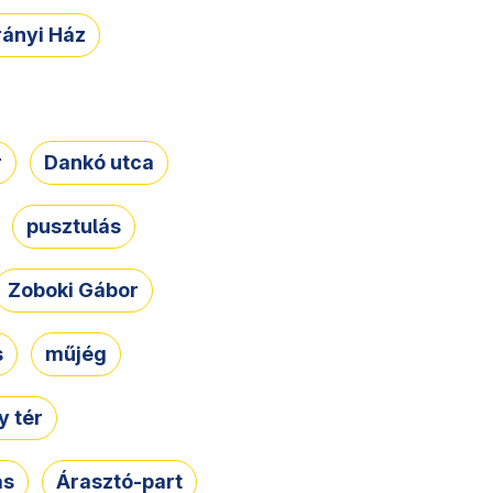
rányi Ház
r
Dankó utca
pusztulás
Zoboki Gábor
s
műjég
 tér
ás
Árasztó-part