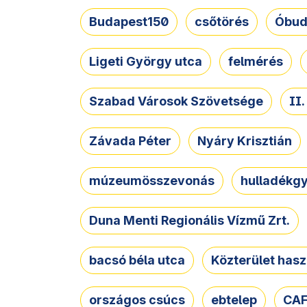
Budapest150
csőtörés
Óbud
Ligeti György utca
felmérés
Szabad Városok Szövetsége
II
Závada Péter
Nyáry Krisztián
múzeumösszevonás
hulladékgy
Duna Menti Regionális Vízmű Zrt.
bacsó béla utca
Közterület hasz
országos csúcs
ebtelep
CAF