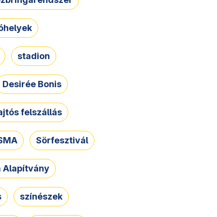
óhelyek
stadion
Desirée Bonis
ajtós felszállás
SMA
Sörfesztivál
a Alapítvány
s
színészek