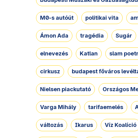
M0-s autóút
politikai vita
am
Ámon Ada
tragédia
Sugár
elnevezés
Katlan
slam poet
cirkusz
budapest főváros levélt
Nielsen piackutató
Országos Me
Varga Mihály
tarifaemelés
A
változás
Ikarus
Víz Koalíció