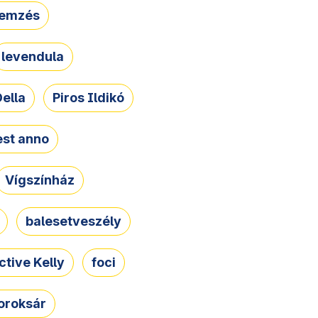
lemzés
levendula
ella
Piros Ildikó
st anno
Vígszínház
balesetveszély
ctive Kelly
foci
oroksár