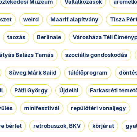
özlekedési Múzeum
Vállalkozások
áremelk
szet
weird
Maarif alapítvány
Tisza Pér
taozás
Berlinale
Városháza Téli Élmény
átyás Balázs Tamás
szociális gondoskodás
Süveg Márk Saiid
túlélőprogram
dönté
ll
Pálfi György
Újdelhi
Farkasréti temet
yűlés
minifesztivál
repülőtéri vonaljegy
e bérlet
retrobuszok, BKV
körjárat
gya