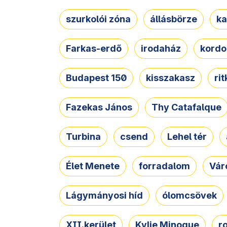
szurkolói zóna
állásbörze
ka
Farkas-erdő
irodaház
kordo
Budapest 150
kisszakasz
ri
Fazekas János
Thy Catafalque
Turbina
csend
Lehel tér
Élet Menete
forradalom
Vár
Lágymányosi híd
ólomcsövek
XII.kerület
Kylie Minogue
r