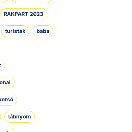
RAKPART 2023
turisták
baba
z
onal
korsó
lábnyom