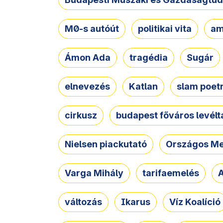
M0-s autóút
politikai vita
am
Ámon Ada
tragédia
Sugár
elnevezés
Katlan
slam poet
cirkusz
budapest főváros levélt
Nielsen piackutató
Országos Me
Varga Mihály
tarifaemelés
A
változás
Ikarus
Víz Koalíció