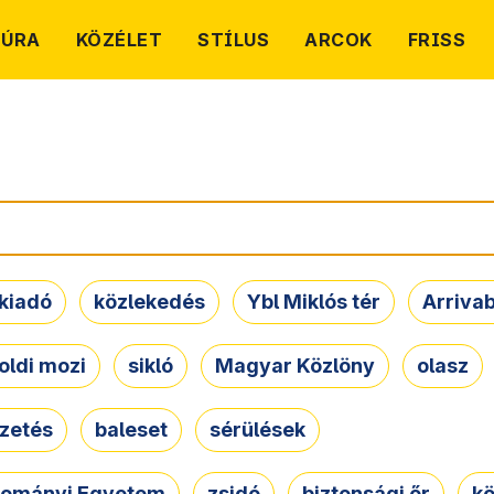
TÚRA
KÖZÉLET
STÍLUS
ARCOK
FRISS
kiadó
közlekedés
Ybl Miklós tér
Arriva
oldi mozi
sikló
Magyar Közlöny
olasz
ezetés
baleset
sérülések
dományi Egyetem
zsidó
biztonsági őr
kö