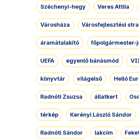
Széchenyi-hegy
Veres Attila
Városháza
Városfejlesztési str
áramátalakító
főpolgármester-j
UEFA
egyenlő bánásmód
VII
könyvtár
világelső
Helló Eur
Radnóti Zsuzsa
állatkert
Osc
térkép
Kerényi László Sándor
Radnóti Sándor
lakcím
Feket