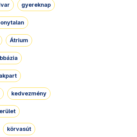
dvar
gyereknap
zonytalan
Átrium
bbázia
rakpart
kedvezmény
erület
körvasút