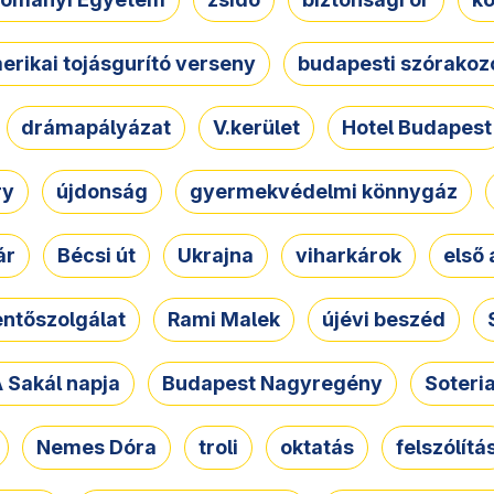
erikai tojásgurító verseny
budapesti szórakoz
drámapályázat
V.kerület
Hotel Budapest
ry
újdonság
gyermekvédelmi könnygáz
ár
Bécsi út
Ukrajna
viharkárok
első 
ntőszolgálat
Rami Malek
újévi beszéd
 Sakál napja
Budapest Nagyregény
Soteri
Nemes Dóra
troli
oktatás
felszólítá