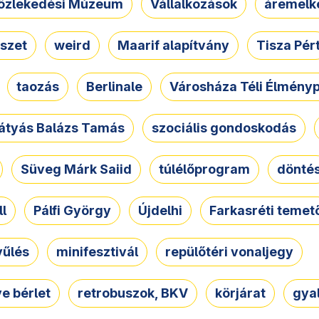
özlekedési Múzeum
Vállalkozások
áremelk
szet
weird
Maarif alapítvány
Tisza Pér
taozás
Berlinale
Városháza Téli Élmény
átyás Balázs Tamás
szociális gondoskodás
Süveg Márk Saiid
túlélőprogram
dönté
ll
Pálfi György
Újdelhi
Farkasréti temet
yűlés
minifesztivál
repülőtéri vonaljegy
e bérlet
retrobuszok, BKV
körjárat
gya