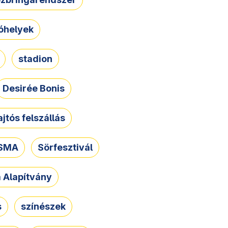
óhelyek
stadion
Desirée Bonis
ajtós felszállás
SMA
Sörfesztivál
a Alapítvány
s
színészek