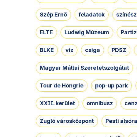
Szép Ernő
feladatok
színész
ELTE
Ludwig Múzeum
Parti
BLKE
víz
csiga
PDSZ
Magyar Máltai Szeretetszolgálat
Tour de Hongrie
pop-up park
XXII. kerület
omnibusz
cen
Zugló városközpont
Pesti alsór