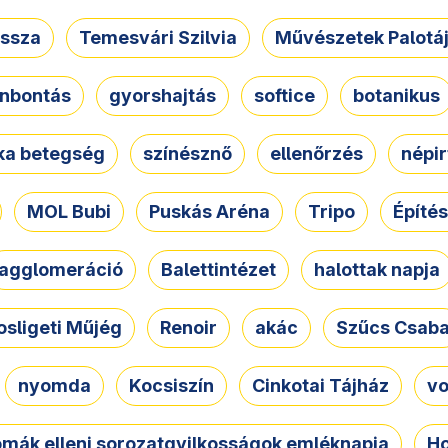
ssza
Temesvári Szilvia
Művészetek Palotá
nbontás
gyorshajtás
softice
botanikus
tka betegség
színésznő
ellenőrzés
népir
MOL Bubi
Puskás Aréna
Tripo
Építés
agglomeráció
Balettintézet
halottak napja
osligeti Műjég
Renoir
akác
Szűcs Csab
nyomda
Kocsiszín
Cinkotai Tájház
vo
omák elleni sorozatgyilkosságok emléknapja
Ho