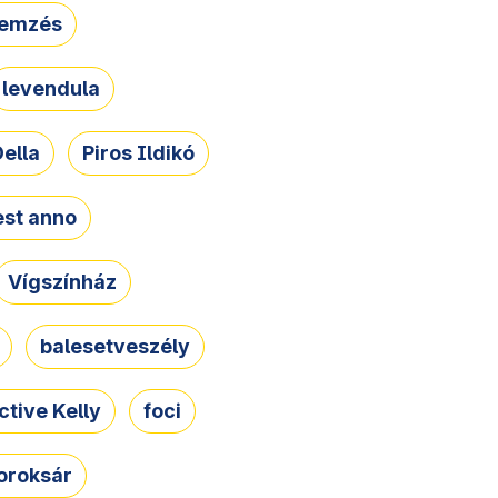
lemzés
levendula
ella
Piros Ildikó
st anno
Vígszínház
balesetveszély
ctive Kelly
foci
oroksár