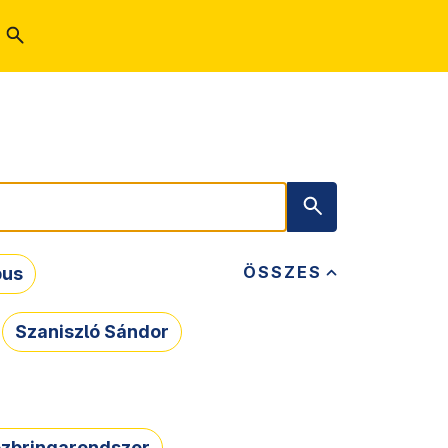
ÖSSZES
bus
Szaniszló Sándor
zbringarendszer