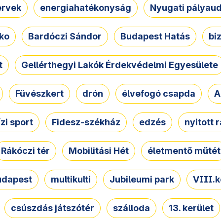
ervek
energiahatékonyság
Nyugati pályau
ko
Bardóczi Sándor
Budapest Hatás
bi
t
Gellérthegyi Lakók Érdekvédelmi Egyesülete
Füvészkert
drón
élvefogó csapda
A
ízi sport
Fidesz-székház
edzés
nyitott 
Rákóczi tér
Mobilitási Hét
életmentő műtét
udapest
multikulti
Jubileumi park
VIII.k
csúszdás játszótér
szálloda
13. kerület