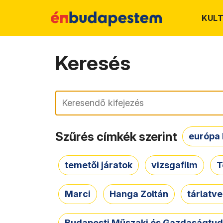
KUL
Keresés
Keresés
Szűrés címkék szerint
európa 
temetői járatok
vizsgafilm
T
Marci
Hanga Zoltán
tárlatv
Budapesti Műszaki és Gazdaságtu