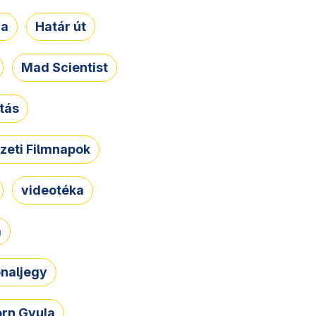
ja
Határ út
Mad Scientist
tás
zeti Filmnapok
videotéka
a
naljegy
rn Gyula