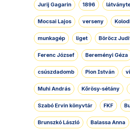
Jurij Gagarin
1896
látványt
Mocsai Lajos
verseny
Kolod
munkagép
liget
Böröcz Judi
Ferenc József
Bereményi Géza
csúszdadomb
Pion István
v
Muhi András
Kőrösy-sétány
Szabó Ervin könyvtár
FKF
B
Brunszkó László
Balassa Anna