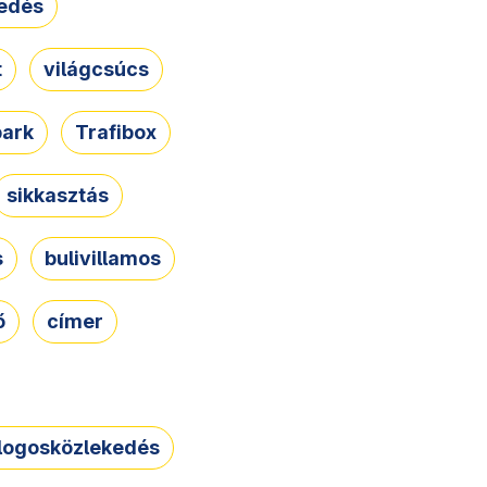
edés
t
világcsúcs
park
Trafibox
sikkasztás
s
bulivillamos
ő
címer
logosközlekedés