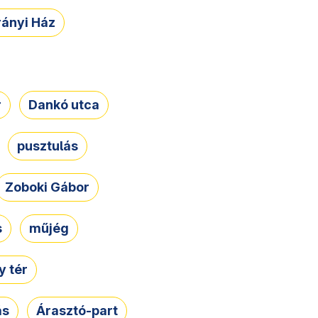
rányi Ház
r
Dankó utca
pusztulás
Zoboki Gábor
s
műjég
 tér
ás
Árasztó-part