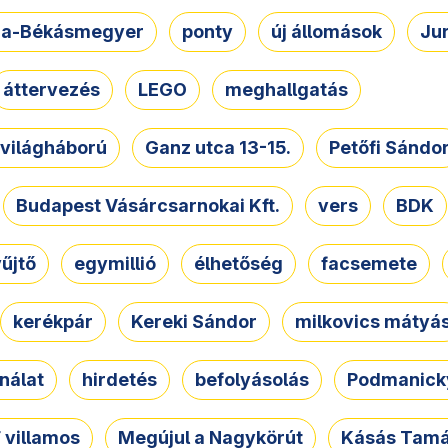
a-Békásmegyer
ponty
új állomások
Ju
áttervezés
LEGO
meghallgatás
. világháború
Ganz utca 13-15.
Petőfi Sándo
Budapest Vásárcsarnokai Kft.
vers
BDK
űjtő
egymillió
élhetőség
facsemete
kerékpár
Kereki Sándor
milkovics mátyá
nálat
hirdetés
befolyásolás
Podmanicky
 villamos
Megújul a Nagykörút
Kásás Tam