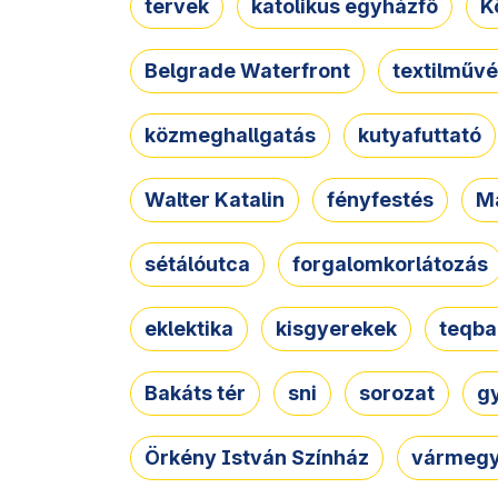
tervek
katolikus egyházfő
K
Belgrade Waterfront
textilművé
közmeghallgatás
kutyafuttató
Walter Katalin
fényfestés
M
sétálóutca
forgalomkorlátozás
eklektika
kisgyerekek
teqba
Bakáts tér
sni
sorozat
g
Örkény István Színház
vármegy