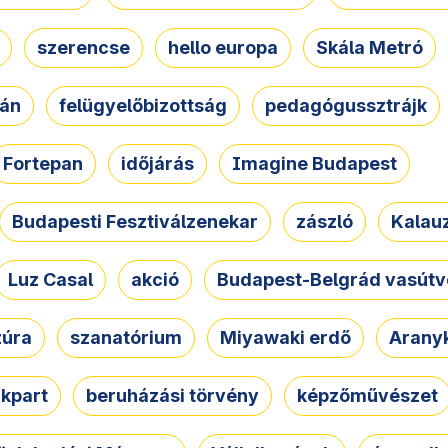
szerencse
hello europa
Skála Metró
zán
felügyelőbizottság
pedagógussztrájk
Fortepan
időjárás
Imagine Budapest
Budapesti Fesztiválzenekar
zászló
Kalau
Luz Casal
akció
Budapest-Belgrád vasútv
zúra
szanatórium
Miyawaki erdő
Arany
akpart
beruházási törvény
képzőművészet