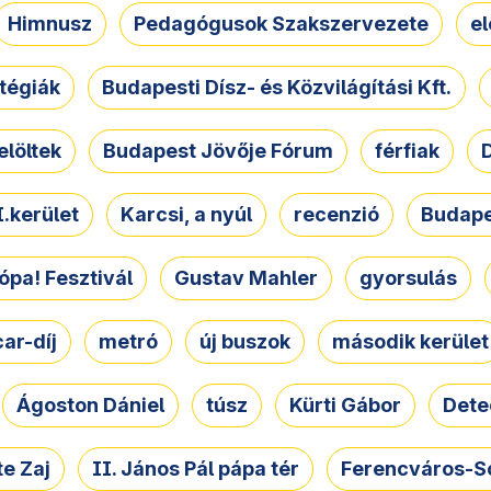
Himnusz
Pedagógusok Szakszervezete
e
atégiák
Budapesti Dísz- és Közvilágítási Kft.
elöltek
Budapest Jövője Fórum
férfiak
D
.kerület
Karcsi, a nyúl
recenzió
Budape
ópa! Fesztivál
Gustav Mahler
gyorsulás
ar-díj
metró
új buszok
második kerület
Ágoston Dániel
túsz
Kürti Gábor
Dete
e Zaj
II. János Pál pápa tér
Ferencváros-S