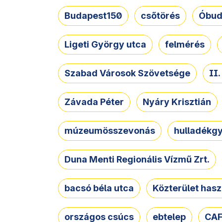
Budapest150
csőtörés
Óbud
Ligeti György utca
felmérés
Szabad Városok Szövetsége
II
Závada Péter
Nyáry Krisztián
múzeumösszevonás
hulladékgy
Duna Menti Regionális Vízmű Zrt.
bacsó béla utca
Közterület hasz
országos csúcs
ebtelep
CAF