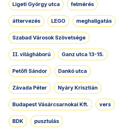
Ligeti György utca
felmérés
áttervezés
LEGO
meghallgatás
Szabad Városok Szövetsége
II. világháború
Ganz utca 13-15.
Petőfi Sándor
Dankó utca
Závada Péter
Nyáry Krisztián
Budapest Vásárcsarnokai Kft.
vers
BDK
pusztulás