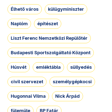
Élhető város
külügyminiszter
Naplóm
építészet
Liszt Ferenc Nemzetközi Repülőtér
Budapesti Sportszolgáltató Központ
Húsvét
emléktábla
süllyedés
civil szervezet
személygépkocsi
Hugonnai Vilma
Nick Árpád
fülemüle
BP Fatár