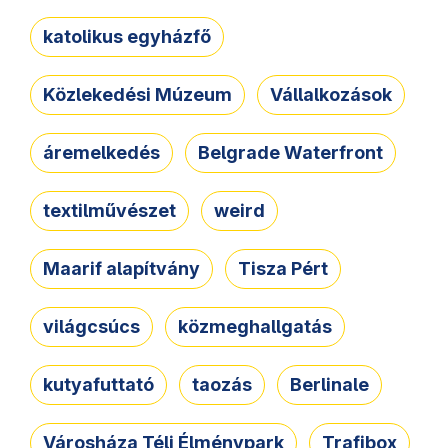
katolikus egyházfő
Közlekedési Múzeum
Vállalkozások
áremelkedés
Belgrade Waterfront
textilművészet
weird
Maarif alapítvány
Tisza Pért
világcsúcs
közmeghallgatás
kutyafuttató
taozás
Berlinale
Városháza Téli Élménypark
Trafibox