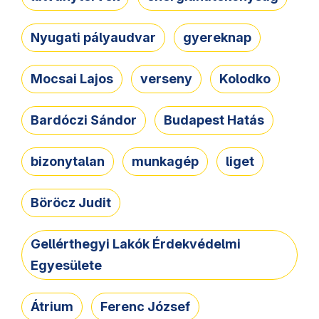
Nyugati pályaudvar
gyereknap
Mocsai Lajos
verseny
Kolodko
Bardóczi Sándor
Budapest Hatás
bizonytalan
munkagép
liget
Böröcz Judit
Gellérthegyi Lakók Érdekvédelmi
Egyesülete
Átrium
Ferenc József