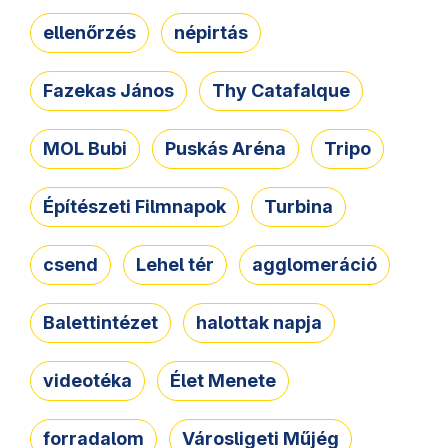
ellenőrzés
népirtás
Fazekas János
Thy Catafalque
MOL Bubi
Puskás Aréna
Tripo
Építészeti Filmnapok
Turbina
csend
Lehel tér
agglomeráció
Balettintézet
halottak napja
videotéka
Élet Menete
forradalom
Városligeti Műjég