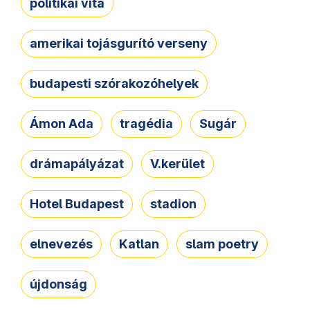
politikai vita
amerikai tojásgurító verseny
budapesti szórakozóhelyek
Ámon Ada
tragédia
Sugár
drámapályázat
V.kerület
Hotel Budapest
stadion
elnevezés
Katlan
slam poetry
újdonság