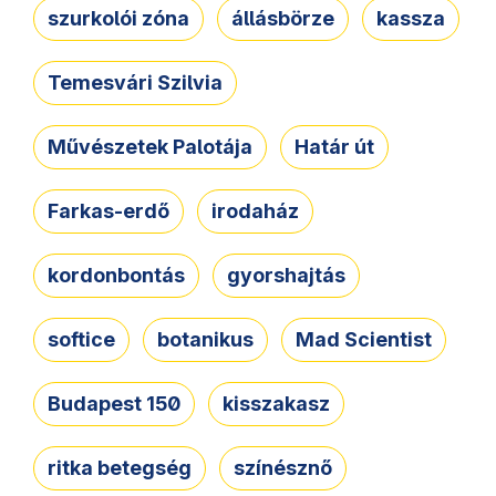
szurkolói zóna
állásbörze
kassza
Temesvári Szilvia
Művészetek Palotája
Határ út
Farkas-erdő
irodaház
kordonbontás
gyorshajtás
softice
botanikus
Mad Scientist
Budapest 150
kisszakasz
ritka betegség
színésznő