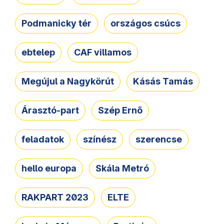
Podmanicky tér
országos csúcs
ebtelep
CAF villamos
Megújul a Nagykörút
Kásás Tamás
Árasztó-part
Szép Ernő
feladatok
színész
szerencse
hello europa
Skála Metró
RAKPART 2023
ELTE