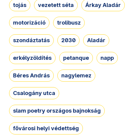
tojás
vezetett séta
Árkay Aladár
motorizáció
trolibusz
szondáztatás
2030
Aladár
erkélyzöldítés
petanque
napp
Béres András
nagylemez
Csalogány utca
slam poetry országos bajnokság
fővárosi helyi védettség