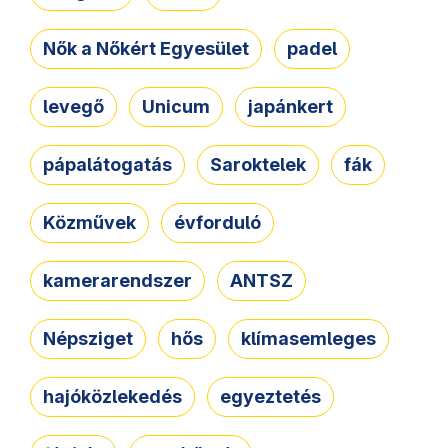
Nők a Nőkért Egyesület
padel
levegő
Unicum
japánkert
pápalátogatás
Saroktelek
fák
Közművek
évforduló
kamerarendszer
ANTSZ
Népsziget
hős
klímasemleges
hajóközlekedés
egyeztetés