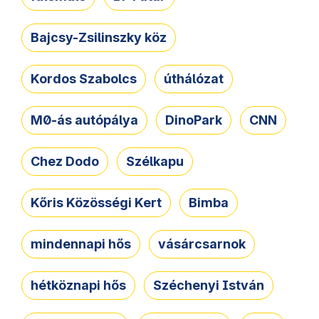
Bajcsy-Zsilinszky köz
Kordos Szabolcs
úthálózat
M0-ás autópálya
DinoPark
CNN
Chez Dodo
Szélkapu
Kőris Közösségi Kert
Bimba
mindennapi hős
vásárcsarnok
hétköznapi hős
Széchenyi István