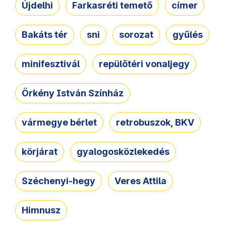
Újdelhi
Farkasréti temető
címer
Bakáts tér
sni
sorozat
gyűlés
minifesztivál
repülőtéri vonaljegy
Örkény István Színház
vármegye bérlet
retrobuszok, BKV
körjárat
gyalogosközlekedés
Széchenyi-hegy
Veres Attila
Himnusz