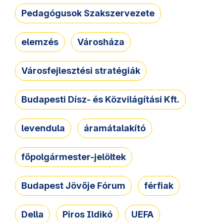
Pedagógusok Szakszervezete
elemzés
Városháza
Városfejlesztési stratégiák
Budapesti Dísz- és Közvilágítási Kft.
levendula
áramátalakító
főpolgármester-jelöltek
Budapest Jövője Fórum
férfiak
Della
Piros Ildikó
UEFA