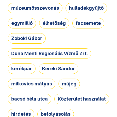
múzeumösszevonás
hulladékgyűjtő
egymillió
élhetőség
facsemete
Zoboki Gábor
Duna Menti Regionális Vízmű Zrt.
kerékpár
Kereki Sándor
milkovics mátyás
műjég
bacsó béla utca
Közterület használat
hirdetés
befolyásolás