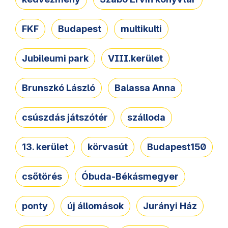
FKF
Budapest
multikulti
Jubileumi park
VIII.kerület
Brunszkó László
Balassa Anna
csúszdás játszótér
szálloda
13. kerület
körvasút
Budapest150
csőtörés
Óbuda-Békásmegyer
ponty
új állomások
Jurányi Ház