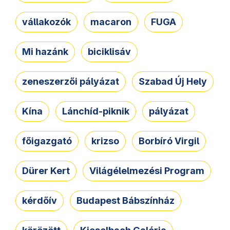
vállakozók
macaron
FUGA
Mi hazánk
biciklisáv
zeneszerzői pályázat
Szabad Új Hely
Kína
Lánchíd-piknik
pályázat
főigazgató
krizso
Borbíró Virgil
Dürer Kert
Világélelmezési Program
kérdőív
Budapest Bábszínház