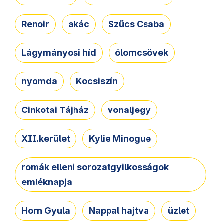
Renoir
akác
Szűcs Csaba
Lágymányosi híd
ólomcsövek
nyomda
Kocsiszín
Cinkotai Tájház
vonaljegy
XII.kerület
Kylie Minogue
romák elleni sorozatgyilkosságok
emléknapja
Horn Gyula
Nappal hajtva
üzlet