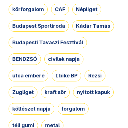
körforgalom
CAF
Népliget
Budapest Sportiroda
Kádár Tamás
Budapesti Tavaszi Fesztivál
BENDZSÓ
civilek napja
utca embere
I bike BP
Rezsi
Zugliget
kraft sör
nyitott kapuk
költészet napja
forgalom
téli gumi
metal