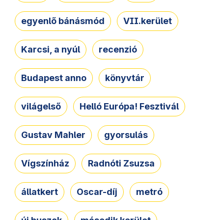
egyenlő bánásmód
VII.kerület
Karcsi, a nyúl
recenzió
Budapest anno
könyvtár
világelső
Helló Európa! Fesztivál
Gustav Mahler
gyorsulás
Vígszínház
Radnóti Zsuzsa
állatkert
Oscar-díj
metró