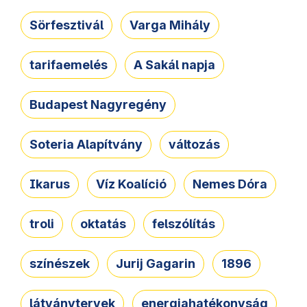
Sörfesztivál
Varga Mihály
tarifaemelés
A Sakál napja
Budapest Nagyregény
Soteria Alapítvány
változás
Ikarus
Víz Koalíció
Nemes Dóra
troli
oktatás
felszólítás
színészek
Jurij Gagarin
1896
látványtervek
energiahatékonyság