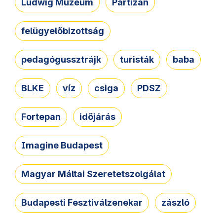
Ludwig Múzeum
Partizán
felügyelőbizottság
pedagógussztrájk
turisták
baba
BLKE
víz
csiga
PDSZ
Fortepan
időjárás
Imagine Budapest
Magyar Máltai Szeretetszolgálat
Budapesti Fesztiválzenekar
zászló