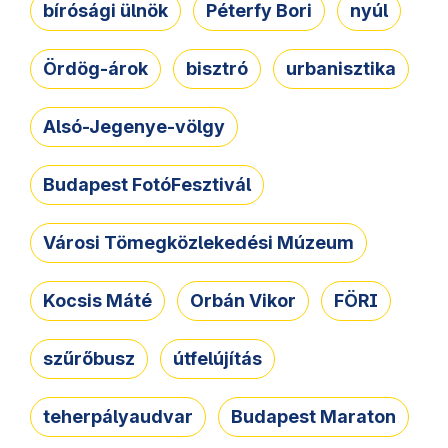
bírósági ülnök
Péterfy Bori
nyúl
Ördög-árok
bisztró
urbanisztika
Alsó-Jegenye-völgy
Budapest FotóFesztivál
Városi Tömegközlekedési Múzeum
Kocsis Máté
Orbán Vikor
FÖRI
szűrőbusz
útfelújítás
teherpályaudvar
Budapest Maraton