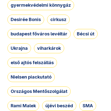
gyermekvédelmi könnygáz
Desirée Bonis
cirkusz
budapest főváros levéltár
Bécsi út
Ukrajna
viharkárok
első ajtós felszállás
Nielsen piackutató
Országos Mentőszolgálat
Rami Malek
újévi beszéd
SMA