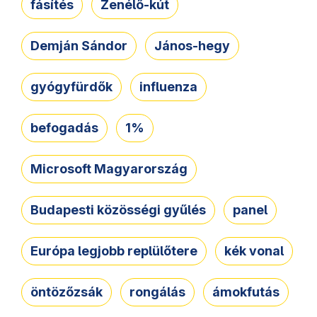
fásítés
Zenélő-kút
Demján Sándor
János-hegy
gyógyfürdők
influenza
befogadás
1%
Microsoft Magyarország
Budapesti közösségi gyűlés
panel
Európa legjobb replülőtere
kék vonal
öntözőzsák
rongálás
ámokfutás