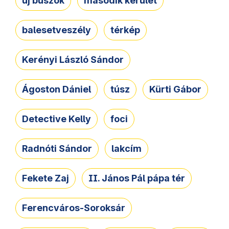
új buszok
második kerület
balesetveszély
térkép
Kerényi László Sándor
Ágoston Dániel
túsz
Kürti Gábor
Detective Kelly
foci
Radnóti Sándor
lakcím
Fekete Zaj
II. János Pál pápa tér
Ferencváros-Soroksár