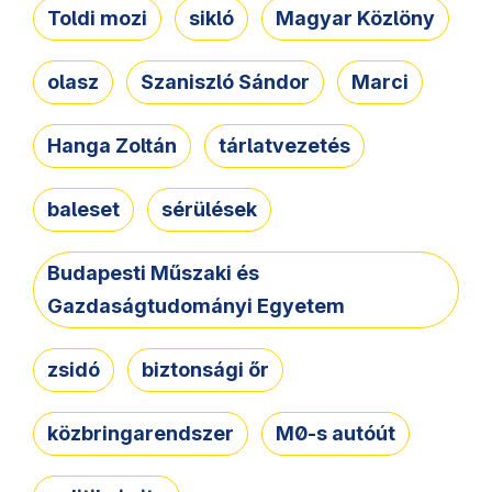
Toldi mozi
sikló
Magyar Közlöny
olasz
Szaniszló Sándor
Marci
Hanga Zoltán
tárlatvezetés
baleset
sérülések
Budapesti Műszaki és
Gazdaságtudományi Egyetem
zsidó
biztonsági őr
közbringarendszer
M0-s autóút