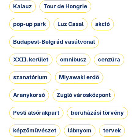
Kalauz
Tour de Hongrie
pop-up park
Luz Casal
akció
Budapest-Belgrád vasútvonal
XXII. kerület
omnibusz
cenzúra
szanatórium
Miyawaki erdő
Aranykorsó
Zugló városközpont
Pesti alsórakpart
beruházási törvény
képzőművészet
lábnyom
tervek