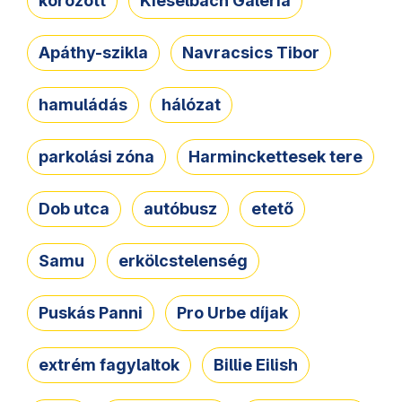
körözött
Kieselbach Galéria
Apáthy-szikla
Navracsics Tibor
hamuládás
hálózat
parkolási zóna
Harminckettesek tere
Dob utca
autóbusz
etető
Samu
erkölcstelenség
Puskás Panni
Pro Urbe díjak
extrém fagylaltok
Billie Eilish