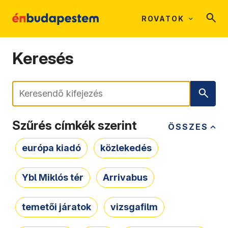
ROVATOK
Keresés
Keresés
Szűrés címkék szerint
ÖSSZES
európa kiadó
közlekedés
Ybl Miklós tér
Arrivabus
temetői járatok
vizsgafilm