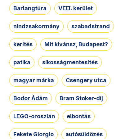
Barlangtúra
VIII. kerület
nindzsakormány
szabadstrand
kerítés
Mit kívánsz, Budapest?
patika
síkosságmentesítés
magyar márka
Csengery utca
Bodor Ádám
Bram Stoker-díj
LEGO-oroszlán
elbontás
Fekete Giorgio
autósüldözés