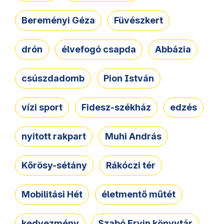
Bereményi Géza
Füvészkert
drón
élvefogó csapda
Abbázia
csúszdadomb
Pion István
vízi sport
Fidesz-székház
edzés
nyitott rakpart
Muhi András
Kőrösy-sétány
Rákóczi tér
Mobilitási Hét
életmentő műtét
kedvezmény
Szabó Ervin könyvtár