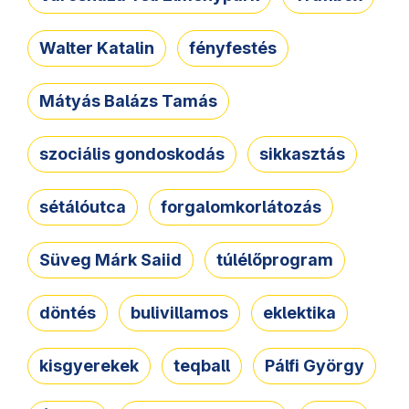
Walter Katalin
fényfestés
Mátyás Balázs Tamás
szociális gondoskodás
sikkasztás
sétálóutca
forgalomkorlátozás
Süveg Márk Saiid
túlélőprogram
döntés
bulivillamos
eklektika
kisgyerekek
teqball
Pálfi György