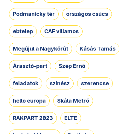
Podmanicky tér
országos csúcs
ebtelep
CAF villamos
Megújul a Nagykörút
Kásás Tamás
Árasztó-part
Szép Ernő
feladatok
színész
szerencse
hello europa
Skála Metró
RAKPART 2023
ELTE