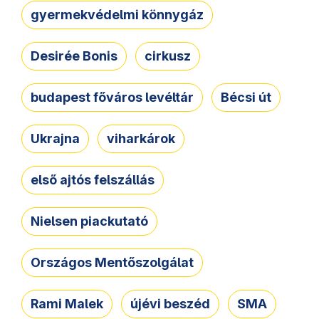
gyermekvédelmi könnygáz
Desirée Bonis
cirkusz
budapest főváros levéltár
Bécsi út
Ukrajna
viharkárok
első ajtós felszállás
Nielsen piackutató
Országos Mentőszolgálat
Rami Malek
újévi beszéd
SMA