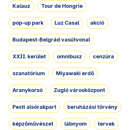
Kalauz
Tour de Hongrie
pop-up park
Luz Casal
akció
Budapest-Belgrád vasútvonal
XXII. kerület
omnibusz
cenzúra
szanatórium
Miyawaki erdő
Aranykorsó
Zugló városközpont
Pesti alsórakpart
beruházási törvény
képzőművészet
lábnyom
tervek