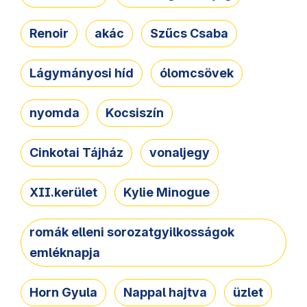
Renoir
akác
Szűcs Csaba
Lágymányosi híd
ólomcsövek
nyomda
Kocsiszín
Cinkotai Tájház
vonaljegy
XII.kerület
Kylie Minogue
romák elleni sorozatgyilkosságok
emléknapja
Horn Gyula
Nappal hajtva
üzlet