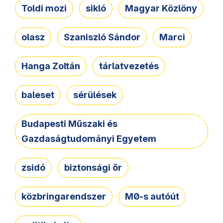
Toldi mozi
sikló
Magyar Közlöny
olasz
Szaniszló Sándor
Marci
Hanga Zoltán
tárlatvezetés
baleset
sérülések
Budapesti Műszaki és
Gazdaságtudományi Egyetem
zsidó
biztonsági őr
közbringarendszer
M0-s autóút