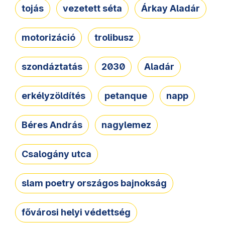
tojás
vezetett séta
Árkay Aladár
motorizáció
trolibusz
szondáztatás
2030
Aladár
erkélyzöldítés
petanque
napp
Béres András
nagylemez
Csalogány utca
slam poetry országos bajnokság
fővárosi helyi védettség