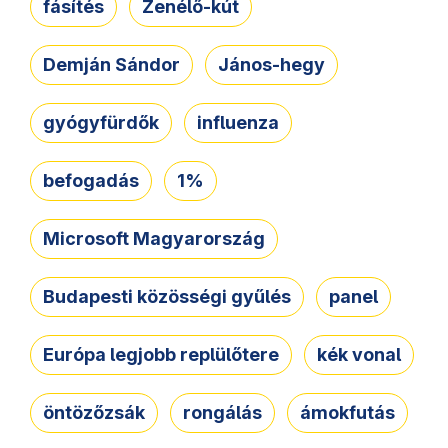
fásítés
Zenélő-kút
Demján Sándor
János-hegy
gyógyfürdők
influenza
befogadás
1%
Microsoft Magyarország
Budapesti közösségi gyűlés
panel
Európa legjobb replülőtere
kék vonal
öntözőzsák
rongálás
ámokfutás