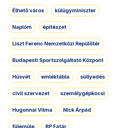
Élhető város
külügyminiszter
Naplóm
építészet
Liszt Ferenc Nemzetközi Repülőtér
Budapesti Sportszolgáltató Központ
Húsvét
emléktábla
süllyedés
civil szervezet
személygépkocsi
Hugonnai Vilma
Nick Árpád
fülemüle
BP Fatár