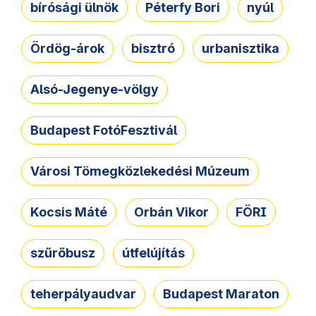
bírósági ülnök
Péterfy Bori
nyúl
Ördög-árok
bisztró
urbanisztika
Alsó-Jegenye-völgy
Budapest FotóFesztivál
Városi Tömegközlekedési Múzeum
Kocsis Máté
Orbán Vikor
FÖRI
szűrőbusz
útfelújítás
teherpályaudvar
Budapest Maraton