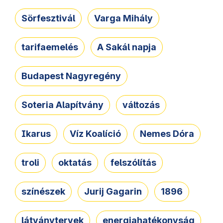
Sörfesztivál
Varga Mihály
tarifaemelés
A Sakál napja
Budapest Nagyregény
Soteria Alapítvány
változás
Ikarus
Víz Koalíció
Nemes Dóra
troli
oktatás
felszólítás
színészek
Jurij Gagarin
1896
látványtervek
energiahatékonyság