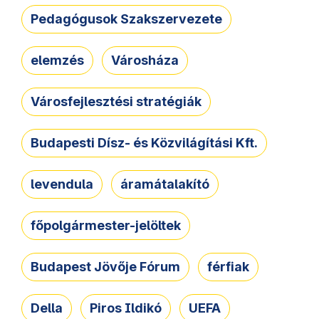
Pedagógusok Szakszervezete
elemzés
Városháza
Városfejlesztési stratégiák
Budapesti Dísz- és Közvilágítási Kft.
levendula
áramátalakító
főpolgármester-jelöltek
Budapest Jövője Fórum
férfiak
Della
Piros Ildikó
UEFA