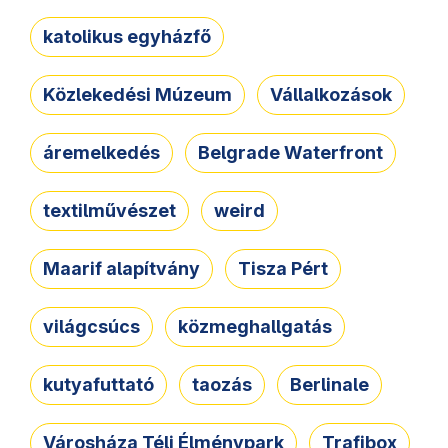
katolikus egyházfő
Közlekedési Múzeum
Vállalkozások
áremelkedés
Belgrade Waterfront
textilművészet
weird
Maarif alapítvány
Tisza Pért
világcsúcs
közmeghallgatás
kutyafuttató
taozás
Berlinale
Városháza Téli Élménypark
Trafibox