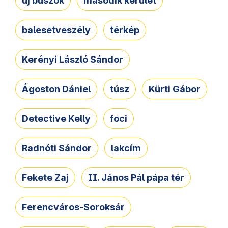
új buszok
második kerület
balesetveszély
térkép
Kerényi László Sándor
Ágoston Dániel
túsz
Kürti Gábor
Detective Kelly
foci
Radnóti Sándor
lakcím
Fekete Zaj
II. János Pál pápa tér
Ferencváros-Soroksár