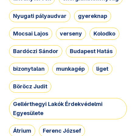
Nyugati pályaudvar
gyereknap
Mocsai Lajos
verseny
Kolodko
Bardóczi Sándor
Budapest Hatás
bizonytalan
munkagép
liget
Böröcz Judit
Gellérthegyi Lakók Érdekvédelmi
Egyesülete
Átrium
Ferenc József