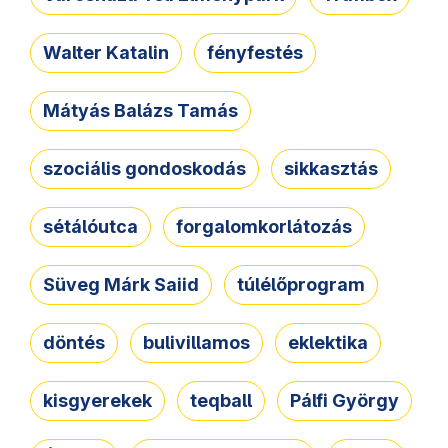
Walter Katalin
fényfestés
Mátyás Balázs Tamás
szociális gondoskodás
sikkasztás
sétálóutca
forgalomkorlátozás
Süveg Márk Saiid
túlélőprogram
döntés
bulivillamos
eklektika
kisgyerekek
teqball
Pálfi György