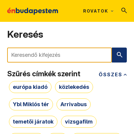
ROVATOK
Keresés
Keresés
Szűrés címkék szerint
ÖSSZES
európa kiadó
közlekedés
Ybl Miklós tér
Arrivabus
temetői járatok
vizsgafilm