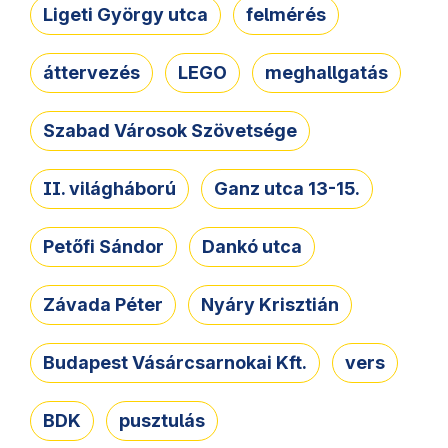
Ligeti György utca
felmérés
áttervezés
LEGO
meghallgatás
Szabad Városok Szövetsége
II. világháború
Ganz utca 13-15.
Petőfi Sándor
Dankó utca
Závada Péter
Nyáry Krisztián
Budapest Vásárcsarnokai Kft.
vers
BDK
pusztulás