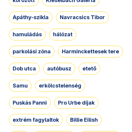
körözött
Kieselbach Galéria
Apáthy-szikla
Navracsics Tibor
hamuládás
hálózat
parkolási zóna
Harminckettesek tere
Dob utca
autóbusz
etető
Samu
erkölcstelenség
Puskás Panni
Pro Urbe díjak
extrém fagylaltok
Billie Eilish