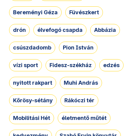
Bereményi Géza
Füvészkert
drón
élvefogó csapda
Abbázia
csúszdadomb
Pion István
vízi sport
Fidesz-székház
edzés
nyitott rakpart
Muhi András
Kőrösy-sétány
Rákóczi tér
Mobilitási Hét
életmentő műtét
kedvezmény
Szabó Ervin könyvtár