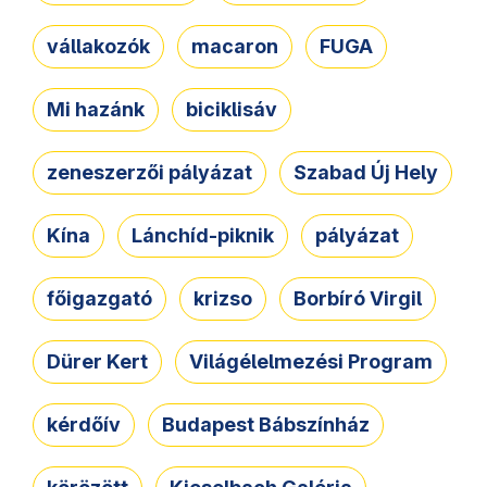
vállakozók
macaron
FUGA
Mi hazánk
biciklisáv
zeneszerzői pályázat
Szabad Új Hely
Kína
Lánchíd-piknik
pályázat
főigazgató
krizso
Borbíró Virgil
Dürer Kert
Világélelmezési Program
kérdőív
Budapest Bábszínház