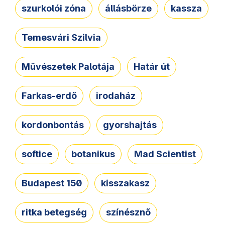
szurkolói zóna
állásbörze
kassza
Temesvári Szilvia
Művészetek Palotája
Határ út
Farkas-erdő
irodaház
kordonbontás
gyorshajtás
softice
botanikus
Mad Scientist
Budapest 150
kisszakasz
ritka betegség
színésznő