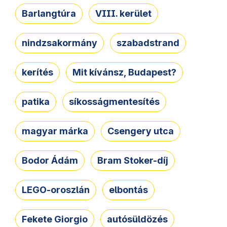
Barlangtúra
VIII. kerület
nindzsakormány
szabadstrand
kerítés
Mit kívánsz, Budapest?
patika
síkosságmentesítés
magyar márka
Csengery utca
Bodor Ádám
Bram Stoker-díj
LEGO-oroszlán
elbontás
Fekete Giorgio
autósüldözés