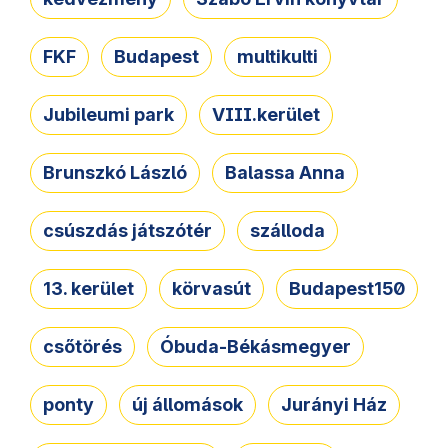
FKF
Budapest
multikulti
Jubileumi park
VIII.kerület
Brunszkó László
Balassa Anna
csúszdás játszótér
szálloda
13. kerület
körvasút
Budapest150
csőtörés
Óbuda-Békásmegyer
ponty
új állomások
Jurányi Ház