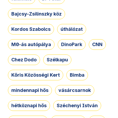
Bajcsy-Zsilinszky köz
Kordos Szabolcs
úthálózat
M0-ás autópálya
DinoPark
CNN
Chez Dodo
Szélkapu
Kőris Közösségi Kert
Bimba
mindennapi hős
vásárcsarnok
hétköznapi hős
Széchenyi István