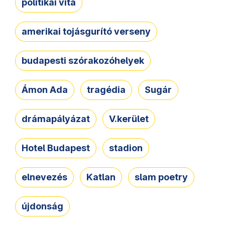
politikai vita
amerikai tojásgurító verseny
budapesti szórakozóhelyek
Ámon Ada
tragédia
Sugár
drámapályázat
V.kerület
Hotel Budapest
stadion
elnevezés
Katlan
slam poetry
újdonság