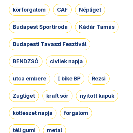
körforgalom
CAF
Népliget
Budapest Sportiroda
Kádár Tamás
Budapesti Tavaszi Fesztivál
BENDZSÓ
civilek napja
utca embere
I bike BP
Rezsi
Zugliget
kraft sör
nyitott kapuk
költészet napja
forgalom
téli gumi
metal