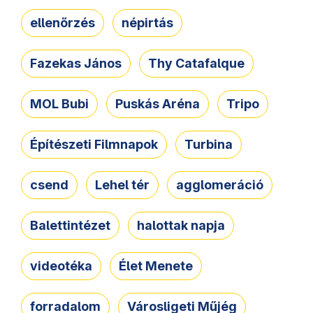
ellenőrzés
népirtás
Fazekas János
Thy Catafalque
MOL Bubi
Puskás Aréna
Tripo
Építészeti Filmnapok
Turbina
csend
Lehel tér
agglomeráció
Balettintézet
halottak napja
videotéka
Élet Menete
forradalom
Városligeti Műjég