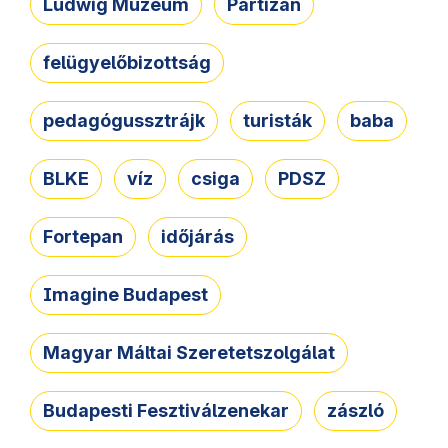
Ludwig Múzeum
Partizán
felügyelőbizottság
pedagógussztrájk
turisták
baba
BLKE
víz
csiga
PDSZ
Fortepan
időjárás
Imagine Budapest
Magyar Máltai Szeretetszolgálat
Budapesti Fesztiválzenekar
zászló