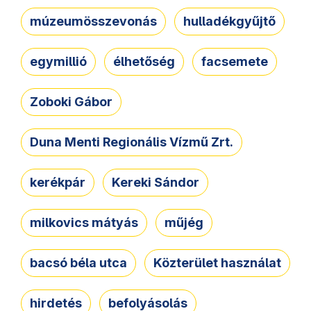
múzeumösszevonás
hulladékgyűjtő
egymillió
élhetőség
facsemete
Zoboki Gábor
Duna Menti Regionális Vízmű Zrt.
kerékpár
Kereki Sándor
milkovics mátyás
műjég
bacsó béla utca
Közterület használat
hirdetés
befolyásolás