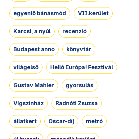
egyenlő bánásmód
VII.kerület
Karcsi, a nyúl
recenzió
Budapest anno
könyvtár
világelső
Helló Európa! Fesztivál
Gustav Mahler
gyorsulás
Vígszínház
Radnóti Zsuzsa
állatkert
Oscar-díj
metró