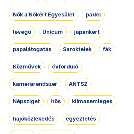
Nők a Nőkért Egyesület
padel
levegő
Unicum
japánkert
pápalátogatás
Saroktelek
fák
Közművek
évforduló
kamerarendszer
ANTSZ
Népsziget
hős
klímasemleges
hajóközlekedés
egyeztetés