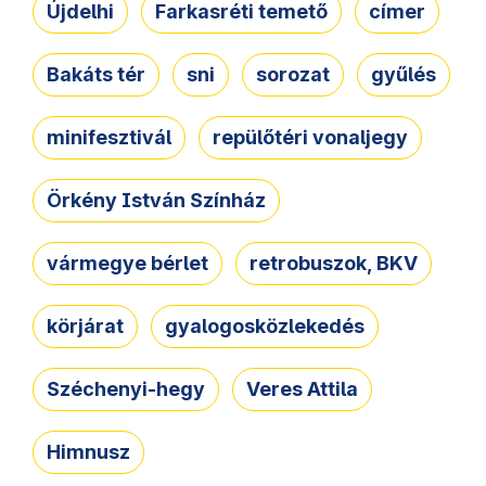
Újdelhi
Farkasréti temető
címer
Bakáts tér
sni
sorozat
gyűlés
minifesztivál
repülőtéri vonaljegy
Örkény István Színház
vármegye bérlet
retrobuszok, BKV
körjárat
gyalogosközlekedés
Széchenyi-hegy
Veres Attila
Himnusz