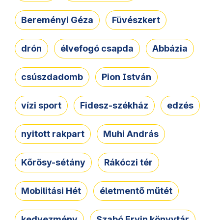
Bereményi Géza
Füvészkert
drón
élvefogó csapda
Abbázia
csúszdadomb
Pion István
vízi sport
Fidesz-székház
edzés
nyitott rakpart
Muhi András
Kőrösy-sétány
Rákóczi tér
Mobilitási Hét
életmentő műtét
kedvezmény
Szabó Ervin könyvtár