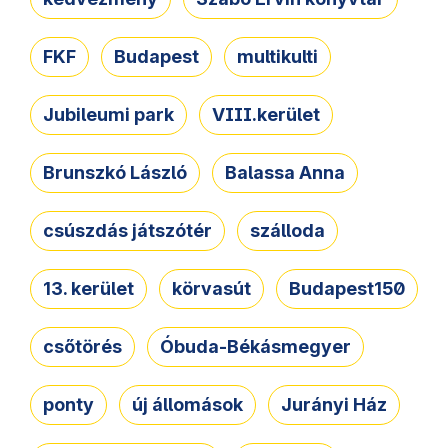
FKF
Budapest
multikulti
Jubileumi park
VIII.kerület
Brunszkó László
Balassa Anna
csúszdás játszótér
szálloda
13. kerület
körvasút
Budapest150
csőtörés
Óbuda-Békásmegyer
ponty
új állomások
Jurányi Ház