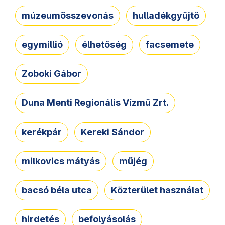
múzeumösszevonás
hulladékgyűjtő
egymillió
élhetőség
facsemete
Zoboki Gábor
Duna Menti Regionális Vízmű Zrt.
kerékpár
Kereki Sándor
milkovics mátyás
műjég
bacsó béla utca
Közterület használat
hirdetés
befolyásolás