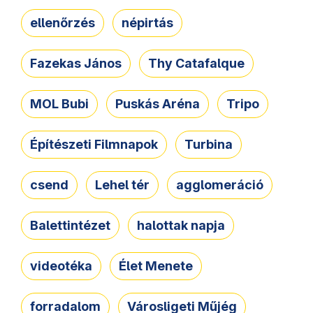
ellenőrzés
népirtás
Fazekas János
Thy Catafalque
MOL Bubi
Puskás Aréna
Tripo
Építészeti Filmnapok
Turbina
csend
Lehel tér
agglomeráció
Balettintézet
halottak napja
videotéka
Élet Menete
forradalom
Városligeti Műjég