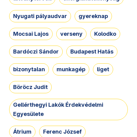
Nyugati pályaudvar
gyereknap
Mocsai Lajos
verseny
Kolodko
Bardóczi Sándor
Budapest Hatás
bizonytalan
munkagép
liget
Böröcz Judit
Gellérthegyi Lakók Érdekvédelmi
Egyesülete
Átrium
Ferenc József