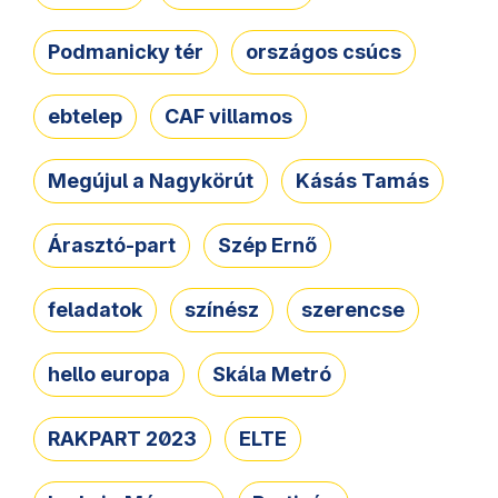
Podmanicky tér
országos csúcs
ebtelep
CAF villamos
Megújul a Nagykörút
Kásás Tamás
Árasztó-part
Szép Ernő
feladatok
színész
szerencse
hello europa
Skála Metró
RAKPART 2023
ELTE