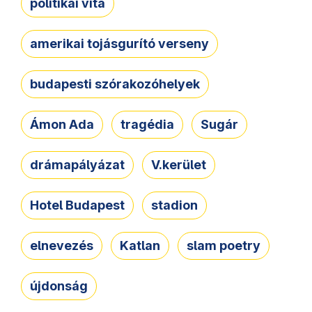
politikai vita
amerikai tojásgurító verseny
budapesti szórakozóhelyek
Ámon Ada
tragédia
Sugár
drámapályázat
V.kerület
Hotel Budapest
stadion
elnevezés
Katlan
slam poetry
újdonság