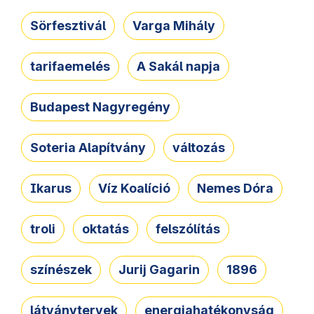
Sörfesztivál
Varga Mihály
tarifaemelés
A Sakál napja
Budapest Nagyregény
Soteria Alapítvány
változás
Ikarus
Víz Koalíció
Nemes Dóra
troli
oktatás
felszólítás
színészek
Jurij Gagarin
1896
látványtervek
energiahatékonyság