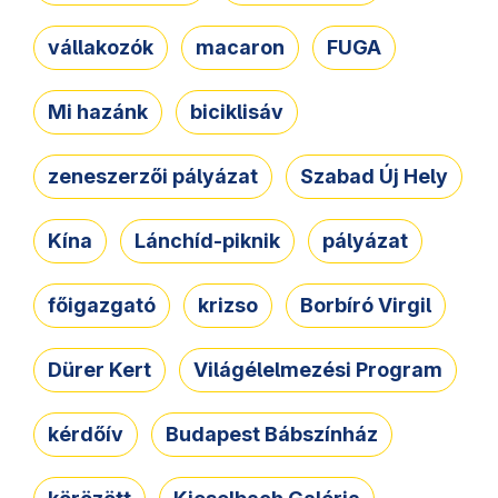
vállakozók
macaron
FUGA
Mi hazánk
biciklisáv
zeneszerzői pályázat
Szabad Új Hely
Kína
Lánchíd-piknik
pályázat
főigazgató
krizso
Borbíró Virgil
Dürer Kert
Világélelmezési Program
kérdőív
Budapest Bábszínház