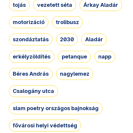
tojás
vezetett séta
Árkay Aladár
motorizáció
trolibusz
szondáztatás
2030
Aladár
erkélyzöldítés
petanque
napp
Béres András
nagylemez
Csalogány utca
slam poetry országos bajnokság
fővárosi helyi védettség