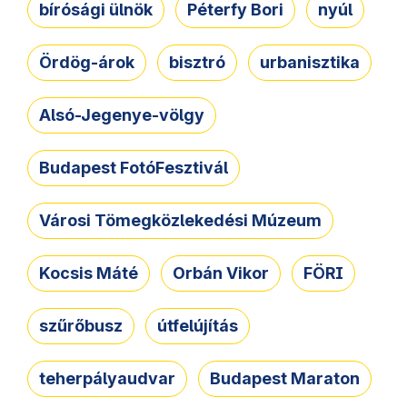
bírósági ülnök
Péterfy Bori
nyúl
Ördög-árok
bisztró
urbanisztika
Alsó-Jegenye-völgy
Budapest FotóFesztivál
Városi Tömegközlekedési Múzeum
Kocsis Máté
Orbán Vikor
FÖRI
szűrőbusz
útfelújítás
teherpályaudvar
Budapest Maraton