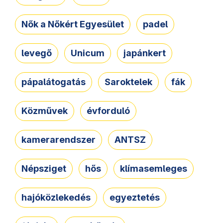
Nők a Nőkért Egyesület
padel
levegő
Unicum
japánkert
pápalátogatás
Saroktelek
fák
Közművek
évforduló
kamerarendszer
ANTSZ
Népsziget
hős
klímasemleges
hajóközlekedés
egyeztetés