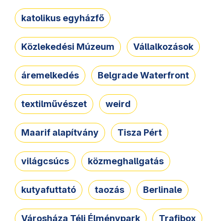
katolikus egyházfő
Közlekedési Múzeum
Vállalkozások
áremelkedés
Belgrade Waterfront
textilművészet
weird
Maarif alapítvány
Tisza Pért
világcsúcs
közmeghallgatás
kutyafuttató
taozás
Berlinale
Városháza Téli Élménypark
Trafibox