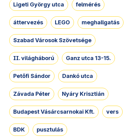
Ligeti György utca
felmérés
áttervezés
LEGO
meghallgatás
Szabad Városok Szövetsége
II. világháború
Ganz utca 13-15.
Petőfi Sándor
Dankó utca
Závada Péter
Nyáry Krisztián
Budapest Vásárcsarnokai Kft.
vers
BDK
pusztulás