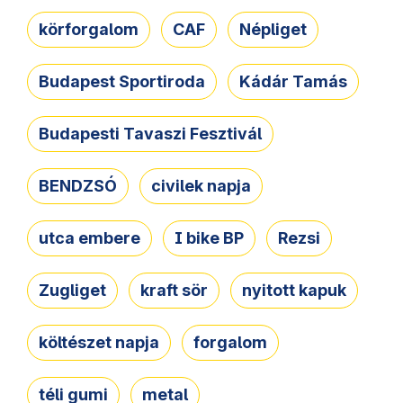
körforgalom
CAF
Népliget
Budapest Sportiroda
Kádár Tamás
Budapesti Tavaszi Fesztivál
BENDZSÓ
civilek napja
utca embere
I bike BP
Rezsi
Zugliget
kraft sör
nyitott kapuk
költészet napja
forgalom
téli gumi
metal