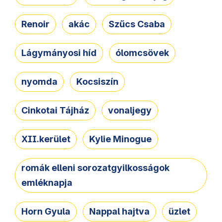
Renoir
akác
Szűcs Csaba
Lágymányosi híd
ólomcsövek
nyomda
Kocsiszín
Cinkotai Tájház
vonaljegy
XII.kerület
Kylie Minogue
romák elleni sorozatgyilkosságok
emléknapja
Horn Gyula
Nappal hajtva
üzlet