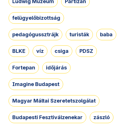
Ludwig Múzeum
Partizán
felügyelőbizottság
pedagógussztrájk
turisták
baba
BLKE
víz
csiga
PDSZ
Fortepan
időjárás
Imagine Budapest
Magyar Máltai Szeretetszolgálat
Budapesti Fesztiválzenekar
zászló