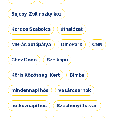
Bajcsy-Zsilinszky köz
Kordos Szabolcs
úthálózat
M0-ás autópálya
DinoPark
CNN
Chez Dodo
Szélkapu
Kőris Közösségi Kert
Bimba
mindennapi hős
vásárcsarnok
hétköznapi hős
Széchenyi István