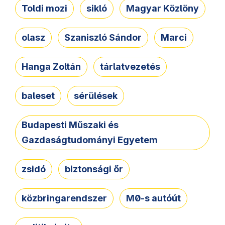
Toldi mozi
sikló
Magyar Közlöny
olasz
Szaniszló Sándor
Marci
Hanga Zoltán
tárlatvezetés
baleset
sérülések
Budapesti Műszaki és
Gazdaságtudományi Egyetem
zsidó
biztonsági őr
közbringarendszer
M0-s autóút