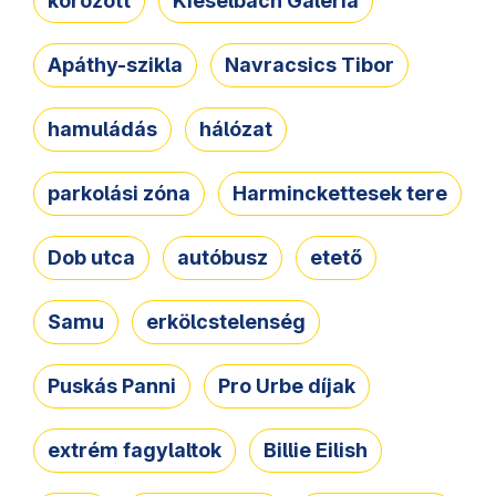
körözött
Kieselbach Galéria
Apáthy-szikla
Navracsics Tibor
hamuládás
hálózat
parkolási zóna
Harminckettesek tere
Dob utca
autóbusz
etető
Samu
erkölcstelenség
Puskás Panni
Pro Urbe díjak
extrém fagylaltok
Billie Eilish