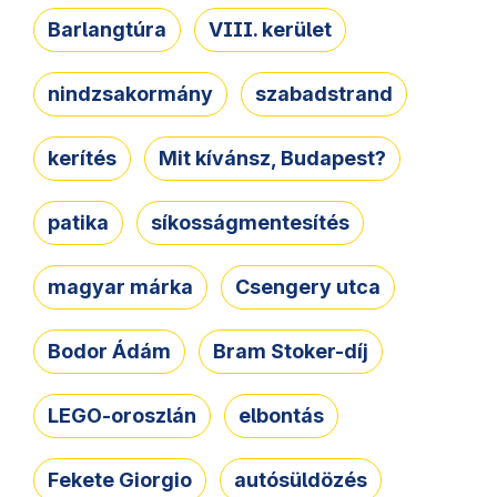
Barlangtúra
VIII. kerület
nindzsakormány
szabadstrand
kerítés
Mit kívánsz, Budapest?
patika
síkosságmentesítés
magyar márka
Csengery utca
Bodor Ádám
Bram Stoker-díj
LEGO-oroszlán
elbontás
Fekete Giorgio
autósüldözés