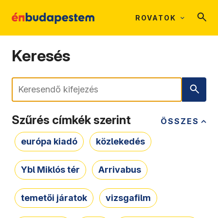
ROVATOK
Keresés
Keresés
Szűrés címkék szerint
ÖSSZES
európa kiadó
közlekedés
Ybl Miklós tér
Arrivabus
temetői járatok
vizsgafilm