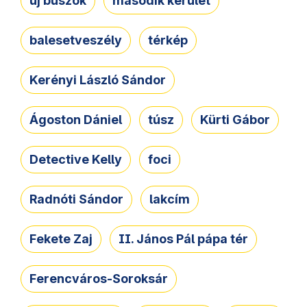
új buszok
második kerület
balesetveszély
térkép
Kerényi László Sándor
Ágoston Dániel
túsz
Kürti Gábor
Detective Kelly
foci
Radnóti Sándor
lakcím
Fekete Zaj
II. János Pál pápa tér
Ferencváros-Soroksár