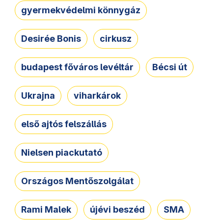
gyermekvédelmi könnygáz
Desirée Bonis
cirkusz
budapest főváros levéltár
Bécsi út
Ukrajna
viharkárok
első ajtós felszállás
Nielsen piackutató
Országos Mentőszolgálat
Rami Malek
újévi beszéd
SMA