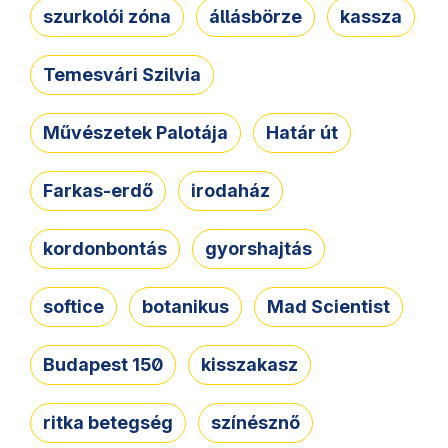
szurkolói zóna
állásbörze
kassza
Temesvári Szilvia
Művészetek Palotája
Határ út
Farkas-erdő
irodaház
kordonbontás
gyorshajtás
softice
botanikus
Mad Scientist
Budapest 150
kisszakasz
ritka betegség
színésznő