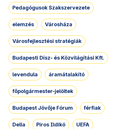
Pedagógusok Szakszervezete
elemzés
Városháza
Városfejlesztési stratégiák
Budapesti Dísz- és Közvilágítási Kft.
levendula
áramátalakító
főpolgármester-jelöltek
Budapest Jövője Fórum
férfiak
Della
Piros Ildikó
UEFA