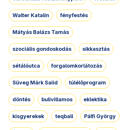
Walter Katalin
fényfestés
Mátyás Balázs Tamás
szociális gondoskodás
sikkasztás
sétálóutca
forgalomkorlátozás
Süveg Márk Saiid
túlélőprogram
döntés
bulivillamos
eklektika
kisgyerekek
teqball
Pálfi György