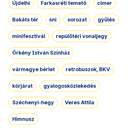
Újdelhi
Farkasréti temető
címer
Bakáts tér
sni
sorozat
gyűlés
minifesztivál
repülőtéri vonaljegy
Örkény István Színház
vármegye bérlet
retrobuszok, BKV
körjárat
gyalogosközlekedés
Széchenyi-hegy
Veres Attila
Himnusz