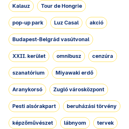
Kalauz
Tour de Hongrie
pop-up park
Luz Casal
akció
Budapest-Belgrád vasútvonal
XXII. kerület
omnibusz
cenzúra
szanatórium
Miyawaki erdő
Aranykorsó
Zugló városközpont
Pesti alsórakpart
beruházási törvény
képzőművészet
lábnyom
tervek