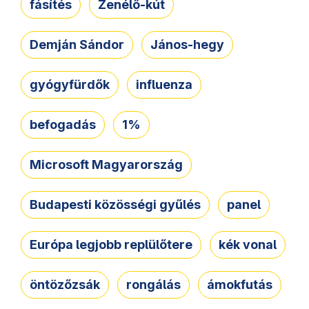
fásítés
Zenélő-kút
Demján Sándor
János-hegy
gyógyfürdők
influenza
befogadás
1%
Microsoft Magyarország
Budapesti közösségi gyűlés
panel
Európa legjobb replülőtere
kék vonal
öntözőzsák
rongálás
ámokfutás