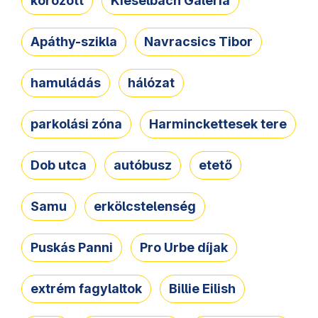
körözött
Kieselbach Galéria
Apáthy-szikla
Navracsics Tibor
hamuládás
hálózat
parkolási zóna
Harminckettesek tere
Dob utca
autóbusz
etető
Samu
erkölcstelenség
Puskás Panni
Pro Urbe díjak
extrém fagylaltok
Billie Eilish