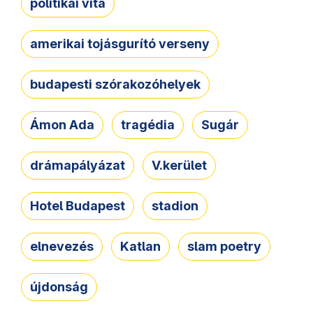
politikai vita
amerikai tojásgurító verseny
budapesti szórakozóhelyek
Ámon Ada
tragédia
Sugár
drámapályázat
V.kerület
Hotel Budapest
stadion
elnevezés
Katlan
slam poetry
újdonság