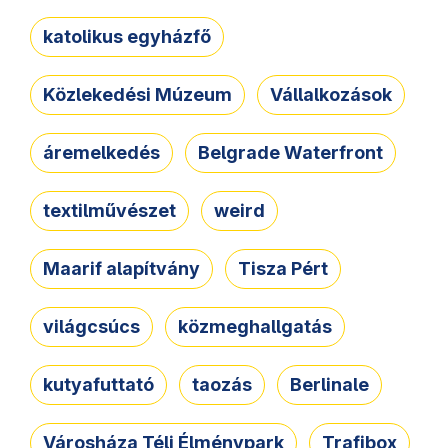
katolikus egyházfő
Közlekedési Múzeum
Vállalkozások
áremelkedés
Belgrade Waterfront
textilművészet
weird
Maarif alapítvány
Tisza Pért
világcsúcs
közmeghallgatás
kutyafuttató
taozás
Berlinale
Városháza Téli Élménypark
Trafibox