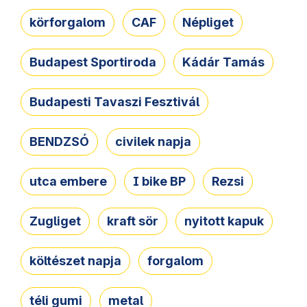
körforgalom
CAF
Népliget
Budapest Sportiroda
Kádár Tamás
Budapesti Tavaszi Fesztivál
BENDZSÓ
civilek napja
utca embere
I bike BP
Rezsi
Zugliget
kraft sör
nyitott kapuk
költészet napja
forgalom
téli gumi
metal