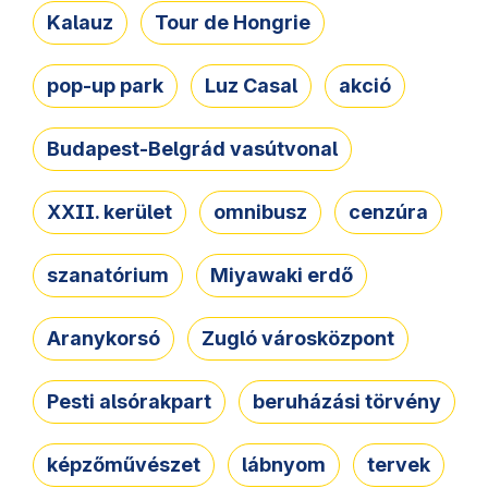
Kalauz
Tour de Hongrie
pop-up park
Luz Casal
akció
Budapest-Belgrád vasútvonal
XXII. kerület
omnibusz
cenzúra
szanatórium
Miyawaki erdő
Aranykorsó
Zugló városközpont
Pesti alsórakpart
beruházási törvény
képzőművészet
lábnyom
tervek