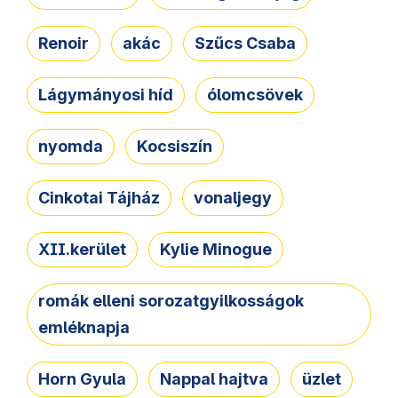
Renoir
akác
Szűcs Csaba
Lágymányosi híd
ólomcsövek
nyomda
Kocsiszín
Cinkotai Tájház
vonaljegy
XII.kerület
Kylie Minogue
romák elleni sorozatgyilkosságok
emléknapja
Horn Gyula
Nappal hajtva
üzlet