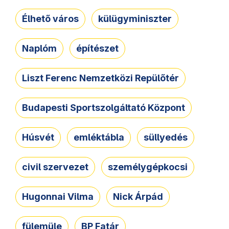
Élhető város
külügyminiszter
Naplóm
építészet
Liszt Ferenc Nemzetközi Repülőtér
Budapesti Sportszolgáltató Központ
Húsvét
emléktábla
süllyedés
civil szervezet
személygépkocsi
Hugonnai Vilma
Nick Árpád
fülemüle
BP Fatár