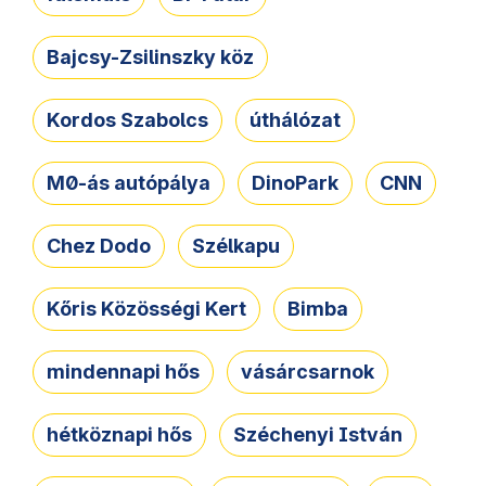
Bajcsy-Zsilinszky köz
Kordos Szabolcs
úthálózat
M0-ás autópálya
DinoPark
CNN
Chez Dodo
Szélkapu
Kőris Közösségi Kert
Bimba
mindennapi hős
vásárcsarnok
hétköznapi hős
Széchenyi István