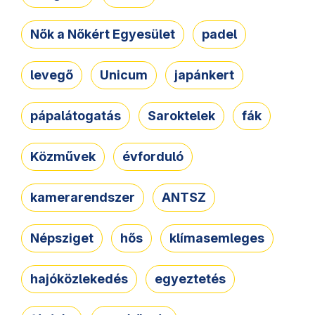
Nők a Nőkért Egyesület
padel
levegő
Unicum
japánkert
pápalátogatás
Saroktelek
fák
Közművek
évforduló
kamerarendszer
ANTSZ
Népsziget
hős
klímasemleges
hajóközlekedés
egyeztetés