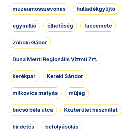
múzeumösszevonás
hulladékgyűjtő
egymillió
élhetőség
facsemete
Zoboki Gábor
Duna Menti Regionális Vízmű Zrt.
kerékpár
Kereki Sándor
milkovics mátyás
műjég
bacsó béla utca
Közterület használat
hirdetés
befolyásolás