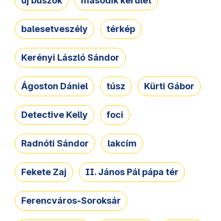
új buszok
második kerület
balesetveszély
térkép
Kerényi László Sándor
Ágoston Dániel
túsz
Kürti Gábor
Detective Kelly
foci
Radnóti Sándor
lakcím
Fekete Zaj
II. János Pál pápa tér
Ferencváros-Soroksár