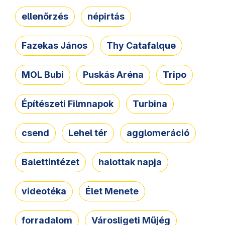
ellenőrzés
népirtás
Fazekas János
Thy Catafalque
MOL Bubi
Puskás Aréna
Tripo
Építészeti Filmnapok
Turbina
csend
Lehel tér
agglomeráció
Balettintézet
halottak napja
videotéka
Élet Menete
forradalom
Városligeti Műjég