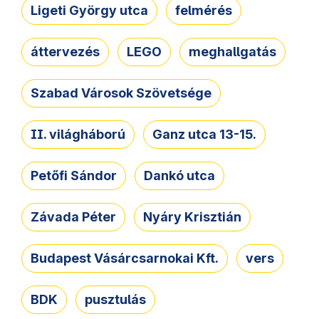
Ligeti György utca
felmérés
áttervezés
LEGO
meghallgatás
Szabad Városok Szövetsége
II. világháború
Ganz utca 13-15.
Petőfi Sándor
Dankó utca
Závada Péter
Nyáry Krisztián
Budapest Vásárcsarnokai Kft.
vers
BDK
pusztulás