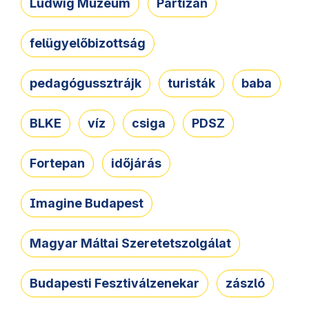
Ludwig Múzeum
Partizán
felügyelőbizottság
pedagógussztrájk
turisták
baba
BLKE
víz
csiga
PDSZ
Fortepan
időjárás
Imagine Budapest
Magyar Máltai Szeretetszolgálat
Budapesti Fesztiválzenekar
zászló