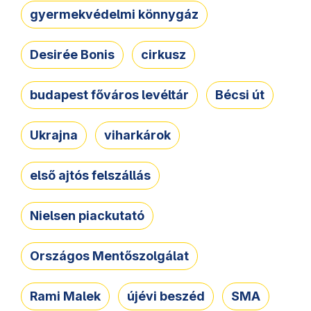
gyermekvédelmi könnygáz
Desirée Bonis
cirkusz
budapest főváros levéltár
Bécsi út
Ukrajna
viharkárok
első ajtós felszállás
Nielsen piackutató
Országos Mentőszolgálat
Rami Malek
újévi beszéd
SMA