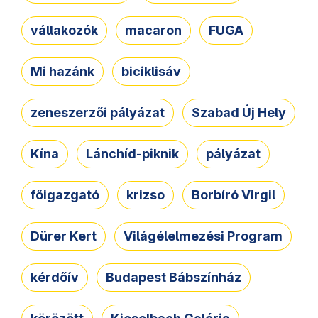
vállakozók
macaron
FUGA
Mi hazánk
biciklisáv
zeneszerzői pályázat
Szabad Új Hely
Kína
Lánchíd-piknik
pályázat
főigazgató
krizso
Borbíró Virgil
Dürer Kert
Világélelmezési Program
kérdőív
Budapest Bábszínház