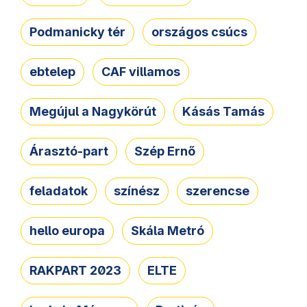
Podmanicky tér
országos csúcs
ebtelep
CAF villamos
Megújul a Nagykörút
Kásás Tamás
Árasztó-part
Szép Ernő
feladatok
színész
szerencse
hello europa
Skála Metró
RAKPART 2023
ELTE