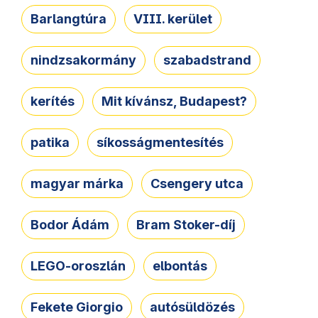
Barlangtúra
VIII. kerület
nindzsakormány
szabadstrand
kerítés
Mit kívánsz, Budapest?
patika
síkosságmentesítés
magyar márka
Csengery utca
Bodor Ádám
Bram Stoker-díj
LEGO-oroszlán
elbontás
Fekete Giorgio
autósüldözés