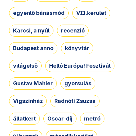
egyenlő bánásmód
VII.kerület
Karcsi, a nyúl
recenzió
Budapest anno
könyvtár
világelső
Helló Európa! Fesztivál
Gustav Mahler
gyorsulás
Vígszínház
Radnóti Zsuzsa
állatkert
Oscar-díj
metró