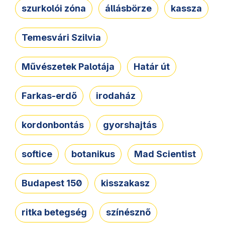
szurkolói zóna
állásbörze
kassza
Temesvári Szilvia
Művészetek Palotája
Határ út
Farkas-erdő
irodaház
kordonbontás
gyorshajtás
softice
botanikus
Mad Scientist
Budapest 150
kisszakasz
ritka betegség
színésznő