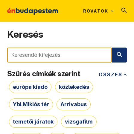
ROVATOK
Keresés
Keresés
Szűrés címkék szerint
ÖSSZES
európa kiadó
közlekedés
Ybl Miklós tér
Arrivabus
temetői járatok
vizsgafilm