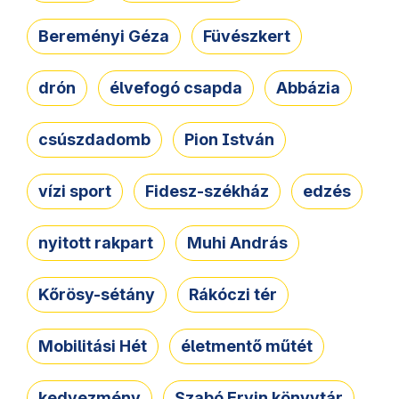
Bereményi Géza
Füvészkert
drón
élvefogó csapda
Abbázia
csúszdadomb
Pion István
vízi sport
Fidesz-székház
edzés
nyitott rakpart
Muhi András
Kőrösy-sétány
Rákóczi tér
Mobilitási Hét
életmentő műtét
kedvezmény
Szabó Ervin könyvtár