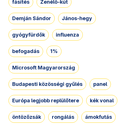
fásítés
Zenélő-kút
Demján Sándor
János-hegy
gyógyfürdők
influenza
befogadás
1%
Microsoft Magyarország
Budapesti közösségi gyűlés
panel
Európa legjobb replülőtere
kék vonal
öntözőzsák
rongálás
ámokfutás