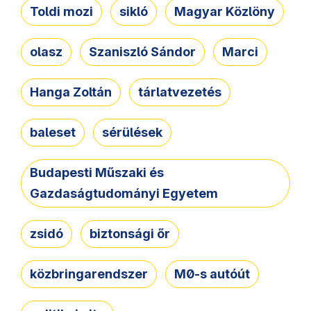
Toldi mozi
sikló
Magyar Közlöny
olasz
Szaniszló Sándor
Marci
Hanga Zoltán
tárlatvezetés
baleset
sérülések
Budapesti Műszaki és
Gazdaságtudományi Egyetem
zsidó
biztonsági őr
közbringarendszer
M0-s autóút