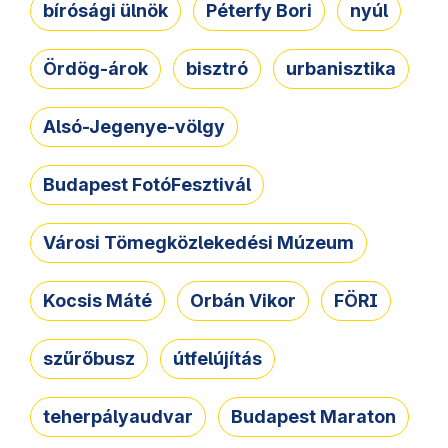
bírósági ülnök
Péterfy Bori
nyúl
Ördög-árok
bisztró
urbanisztika
Alsó-Jegenye-völgy
Budapest FotóFesztivál
Városi Tömegközlekedési Múzeum
Kocsis Máté
Orbán Vikor
FÖRI
szűrőbusz
útfelújítás
teherpályaudvar
Budapest Maraton