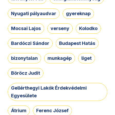
Nyugati pályaudvar
gyereknap
Mocsai Lajos
verseny
Kolodko
Bardóczi Sándor
Budapest Hatás
bizonytalan
munkagép
liget
Böröcz Judit
Gellérthegyi Lakók Érdekvédelmi
Egyesülete
Átrium
Ferenc József