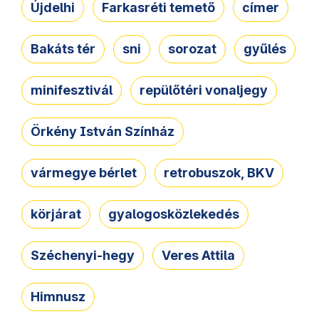
Újdelhi
Farkasréti temető
címer
Bakáts tér
sni
sorozat
gyűlés
minifesztivál
repülőtéri vonaljegy
Örkény István Színház
vármegye bérlet
retrobuszok, BKV
körjárat
gyalogosközlekedés
Széchenyi-hegy
Veres Attila
Himnusz