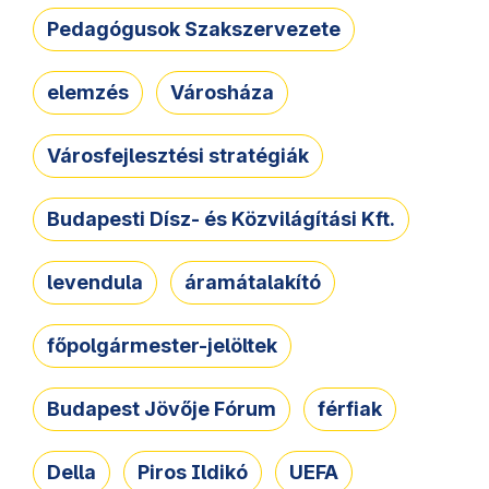
Pedagógusok Szakszervezete
elemzés
Városháza
Városfejlesztési stratégiák
Budapesti Dísz- és Közvilágítási Kft.
levendula
áramátalakító
főpolgármester-jelöltek
Budapest Jövője Fórum
férfiak
Della
Piros Ildikó
UEFA