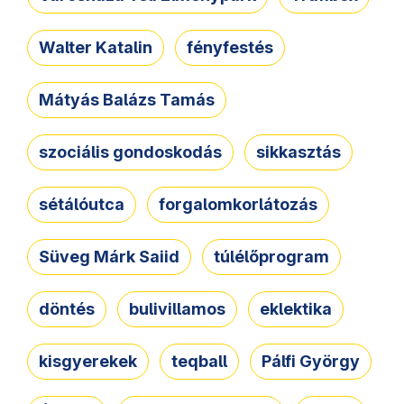
Walter Katalin
fényfestés
Mátyás Balázs Tamás
szociális gondoskodás
sikkasztás
sétálóutca
forgalomkorlátozás
Süveg Márk Saiid
túlélőprogram
döntés
bulivillamos
eklektika
kisgyerekek
teqball
Pálfi György