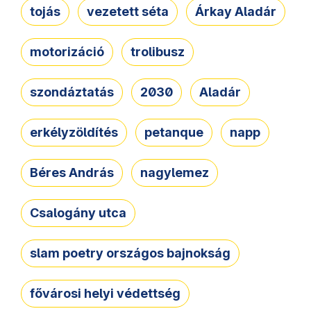
tojás
vezetett séta
Árkay Aladár
motorizáció
trolibusz
szondáztatás
2030
Aladár
erkélyzöldítés
petanque
napp
Béres András
nagylemez
Csalogány utca
slam poetry országos bajnokság
fővárosi helyi védettség