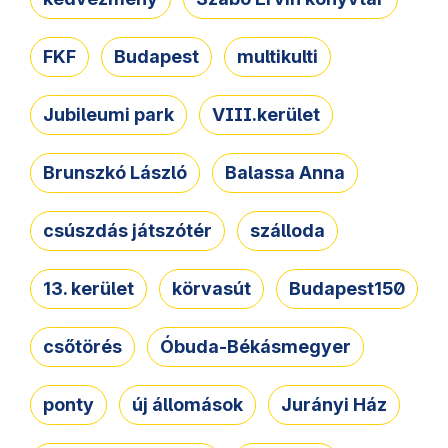
FKF
Budapest
multikulti
Jubileumi park
VIII.kerület
Brunszkó László
Balassa Anna
csúszdás játszótér
szálloda
13. kerület
körvasút
Budapest150
csőtörés
Óbuda-Békásmegyer
ponty
új állomások
Jurányi Ház