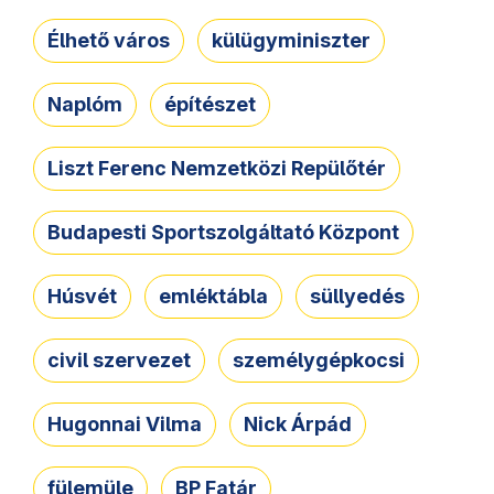
Élhető város
külügyminiszter
Naplóm
építészet
Liszt Ferenc Nemzetközi Repülőtér
Budapesti Sportszolgáltató Központ
Húsvét
emléktábla
süllyedés
civil szervezet
személygépkocsi
Hugonnai Vilma
Nick Árpád
fülemüle
BP Fatár