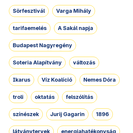
Sörfesztivál
Varga Mihály
tarifaemelés
A Sakál napja
Budapest Nagyregény
Soteria Alapítvány
változás
Ikarus
Víz Koalíció
Nemes Dóra
troli
oktatás
felszólítás
színészek
Jurij Gagarin
1896
látványtervek
energiahatékonyság