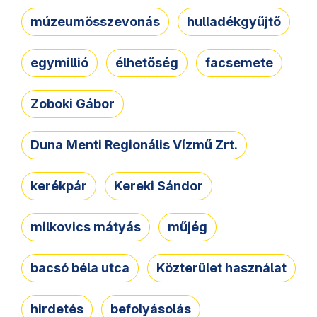
múzeumösszevonás
hulladékgyűjtő
egymillió
élhetőség
facsemete
Zoboki Gábor
Duna Menti Regionális Vízmű Zrt.
kerékpár
Kereki Sándor
milkovics mátyás
műjég
bacsó béla utca
Közterület használat
hirdetés
befolyásolás