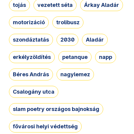
tojás
vezetett séta
Árkay Aladár
motorizáció
trolibusz
szondáztatás
2030
Aladár
erkélyzöldítés
petanque
napp
Béres András
nagylemez
Csalogány utca
slam poetry országos bajnokság
fővárosi helyi védettség