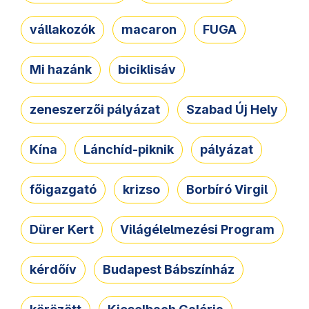
vállakozók
macaron
FUGA
Mi hazánk
biciklisáv
zeneszerzői pályázat
Szabad Új Hely
Kína
Lánchíd-piknik
pályázat
főigazgató
krizso
Borbíró Virgil
Dürer Kert
Világélelmezési Program
kérdőív
Budapest Bábszínház