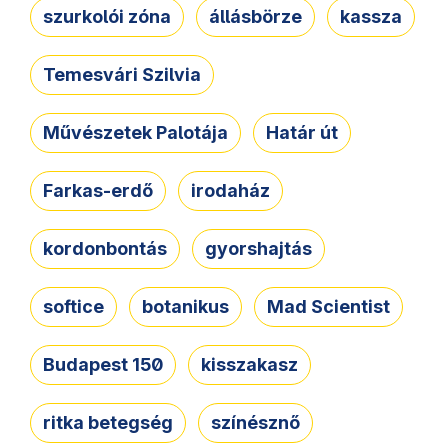
szurkolói zóna
állásbörze
kassza
Temesvári Szilvia
Művészetek Palotája
Határ út
Farkas-erdő
irodaház
kordonbontás
gyorshajtás
softice
botanikus
Mad Scientist
Budapest 150
kisszakasz
ritka betegség
színésznő