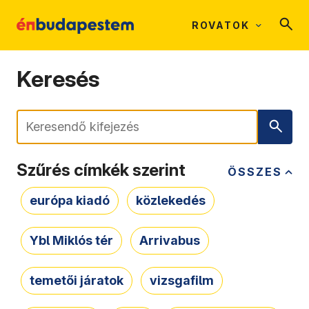
ROVATOK
Keresés
Keresés
Szűrés címkék szerint
ÖSSZES
európa kiadó
közlekedés
Ybl Miklós tér
Arrivabus
temetői járatok
vizsgafilm