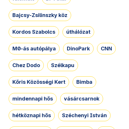
Bajcsy-Zsilinszky köz
Kordos Szabolcs
úthálózat
M0-ás autópálya
DinoPark
CNN
Chez Dodo
Szélkapu
Kőris Közösségi Kert
Bimba
mindennapi hős
vásárcsarnok
hétköznapi hős
Széchenyi István