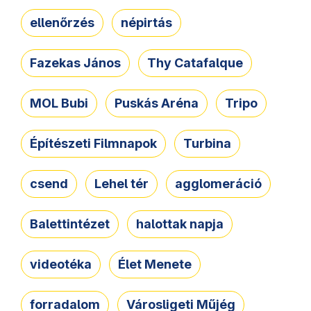
ellenőrzés
népirtás
Fazekas János
Thy Catafalque
MOL Bubi
Puskás Aréna
Tripo
Építészeti Filmnapok
Turbina
csend
Lehel tér
agglomeráció
Balettintézet
halottak napja
videotéka
Élet Menete
forradalom
Városligeti Műjég