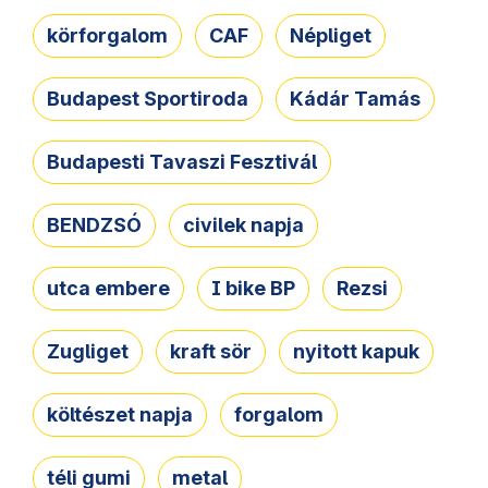
körforgalom
CAF
Népliget
Budapest Sportiroda
Kádár Tamás
Budapesti Tavaszi Fesztivál
BENDZSÓ
civilek napja
utca embere
I bike BP
Rezsi
Zugliget
kraft sör
nyitott kapuk
költészet napja
forgalom
téli gumi
metal