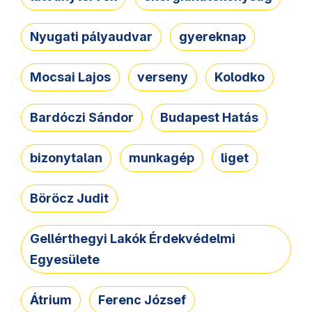
Nyugati pályaudvar
gyereknap
Mocsai Lajos
verseny
Kolodko
Bardóczi Sándor
Budapest Hatás
bizonytalan
munkagép
liget
Böröcz Judit
Gellérthegyi Lakók Érdekvédelmi
Egyesülete
Átrium
Ferenc József