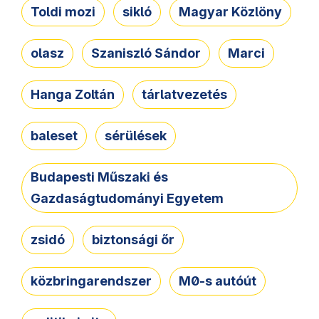
Toldi mozi
sikló
Magyar Közlöny
olasz
Szaniszló Sándor
Marci
Hanga Zoltán
tárlatvezetés
baleset
sérülések
Budapesti Műszaki és
Gazdaságtudományi Egyetem
zsidó
biztonsági őr
közbringarendszer
M0-s autóút