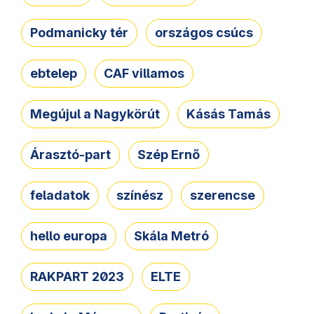
Podmanicky tér
országos csúcs
ebtelep
CAF villamos
Megújul a Nagykörút
Kásás Tamás
Árasztó-part
Szép Ernő
feladatok
színész
szerencse
hello europa
Skála Metró
RAKPART 2023
ELTE