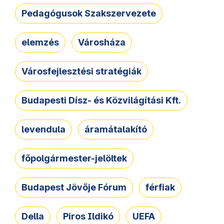
Pedagógusok Szakszervezete
elemzés
Városháza
Városfejlesztési stratégiák
Budapesti Dísz- és Közvilágítási Kft.
levendula
áramátalakító
főpolgármester-jelöltek
Budapest Jövője Fórum
férfiak
Della
Piros Ildikó
UEFA