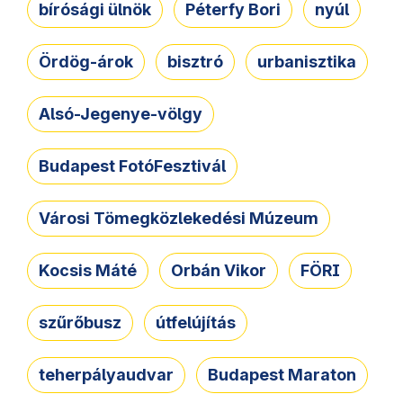
bírósági ülnök
Péterfy Bori
nyúl
Ördög-árok
bisztró
urbanisztika
Alsó-Jegenye-völgy
Budapest FotóFesztivál
Városi Tömegközlekedési Múzeum
Kocsis Máté
Orbán Vikor
FÖRI
szűrőbusz
útfelújítás
teherpályaudvar
Budapest Maraton