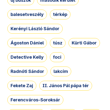
új buszok
második kerület
balesetveszély
térkép
Kerényi László Sándor
Ágoston Dániel
túsz
Kürti Gábor
Detective Kelly
foci
Radnóti Sándor
lakcím
Fekete Zaj
II. János Pál pápa tér
Ferencváros-Soroksár