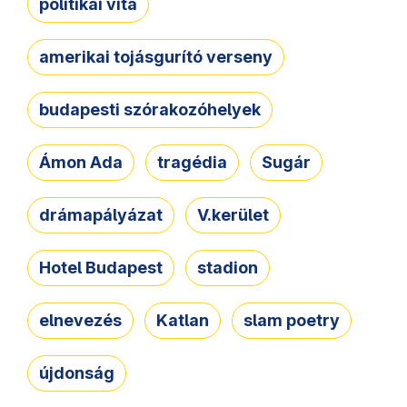
politikai vita
amerikai tojásgurító verseny
budapesti szórakozóhelyek
Ámon Ada
tragédia
Sugár
drámapályázat
V.kerület
Hotel Budapest
stadion
elnevezés
Katlan
slam poetry
újdonság