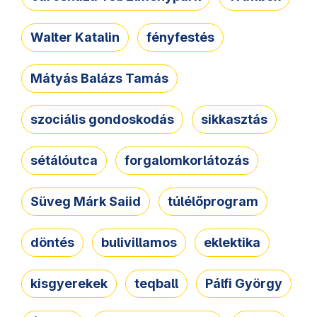
Walter Katalin
fényfestés
Mátyás Balázs Tamás
szociális gondoskodás
sikkasztás
sétálóutca
forgalomkorlátozás
Süveg Márk Saiid
túlélőprogram
döntés
bulivillamos
eklektika
kisgyerekek
teqball
Pálfi György