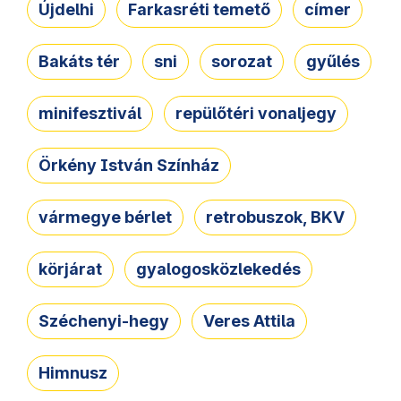
Újdelhi
Farkasréti temető
címer
Bakáts tér
sni
sorozat
gyűlés
minifesztivál
repülőtéri vonaljegy
Örkény István Színház
vármegye bérlet
retrobuszok, BKV
körjárat
gyalogosközlekedés
Széchenyi-hegy
Veres Attila
Himnusz