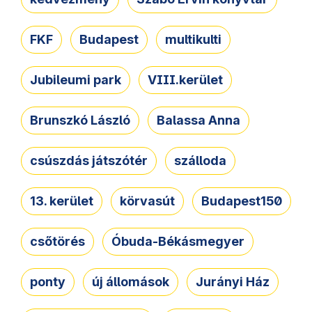
FKF
Budapest
multikulti
Jubileumi park
VIII.kerület
Brunszkó László
Balassa Anna
csúszdás játszótér
szálloda
13. kerület
körvasút
Budapest150
csőtörés
Óbuda-Békásmegyer
ponty
új állomások
Jurányi Ház