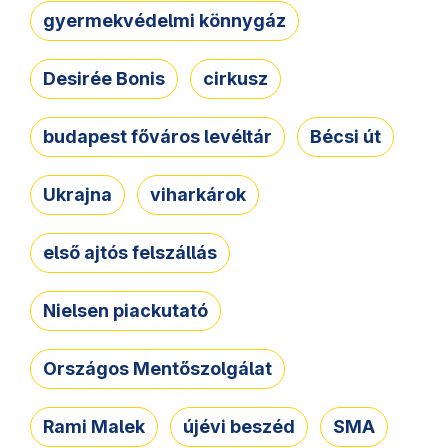
gyermekvédelmi könnygáz
Desirée Bonis
cirkusz
budapest főváros levéltár
Bécsi út
Ukrajna
viharkárok
első ajtós felszállás
Nielsen piackutató
Országos Mentőszolgálat
Rami Malek
újévi beszéd
SMA