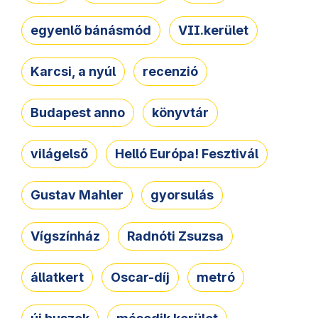
egyenlő bánásmód
VII.kerület
Karcsi, a nyúl
recenzió
Budapest anno
könyvtár
világelső
Helló Európa! Fesztivál
Gustav Mahler
gyorsulás
Vígszínház
Radnóti Zsuzsa
állatkert
Oscar-díj
metró