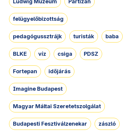
Ludwig Múzeum
Partizán
felügyelőbizottság
pedagógussztrájk
turisták
baba
BLKE
víz
csiga
PDSZ
Fortepan
időjárás
Imagine Budapest
Magyar Máltai Szeretetszolgálat
Budapesti Fesztiválzenekar
zászló