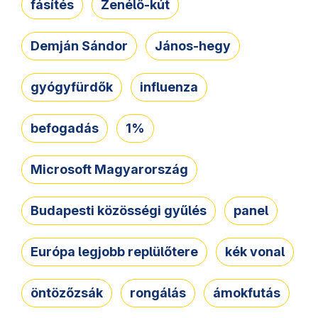
fásítés
Zenélő-kút
Demján Sándor
János-hegy
gyógyfürdők
influenza
befogadás
1%
Microsoft Magyarország
Budapesti közösségi gyűlés
panel
Európa legjobb replülőtere
kék vonal
öntözőzsák
rongálás
ámokfutás