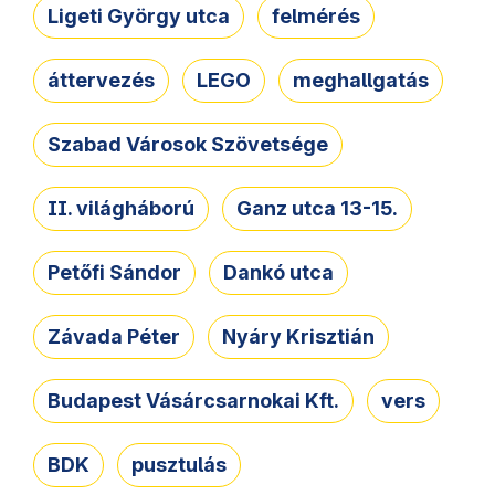
Ligeti György utca
felmérés
áttervezés
LEGO
meghallgatás
Szabad Városok Szövetsége
II. világháború
Ganz utca 13-15.
Petőfi Sándor
Dankó utca
Závada Péter
Nyáry Krisztián
Budapest Vásárcsarnokai Kft.
vers
BDK
pusztulás