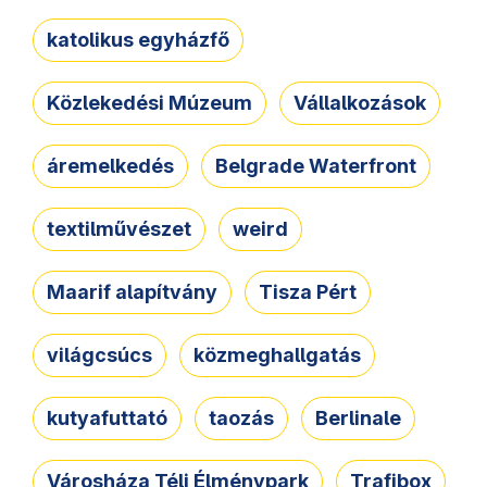
katolikus egyházfő
Közlekedési Múzeum
Vállalkozások
áremelkedés
Belgrade Waterfront
textilművészet
weird
Maarif alapítvány
Tisza Pért
világcsúcs
közmeghallgatás
kutyafuttató
taozás
Berlinale
Városháza Téli Élménypark
Trafibox