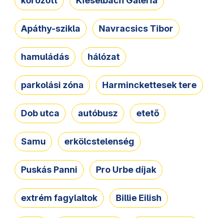
körözött
Kieselbach Galéria
Apáthy-szikla
Navracsics Tibor
hamuládás
hálózat
parkolási zóna
Harminckettesek tere
Dob utca
autóbusz
etető
Samu
erkölcstelenség
Puskás Panni
Pro Urbe díjak
extrém fagylaltok
Billie Eilish