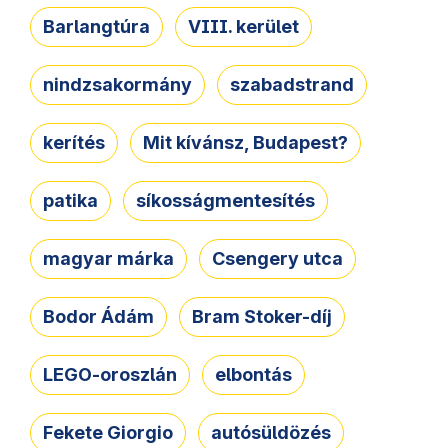
Barlangtúra
VIII. kerület
nindzsakormány
szabadstrand
kerítés
Mit kívánsz, Budapest?
patika
síkosságmentesítés
magyar márka
Csengery utca
Bodor Ádám
Bram Stoker-díj
LEGO-oroszlán
elbontás
Fekete Giorgio
autósüldözés