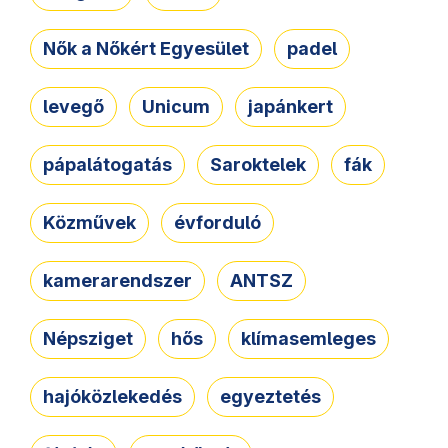
Nők a Nőkért Egyesület
padel
levegő
Unicum
japánkert
pápalátogatás
Saroktelek
fák
Közművek
évforduló
kamerarendszer
ANTSZ
Népsziget
hős
klímasemleges
hajóközlekedés
egyeztetés