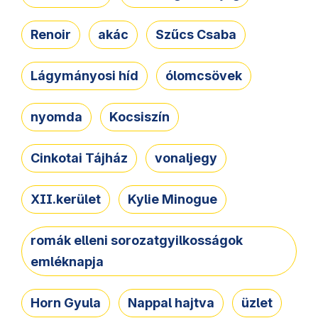
Renoir
akác
Szűcs Csaba
Lágymányosi híd
ólomcsövek
nyomda
Kocsiszín
Cinkotai Tájház
vonaljegy
XII.kerület
Kylie Minogue
romák elleni sorozatgyilkosságok
emléknapja
Horn Gyula
Nappal hajtva
üzlet