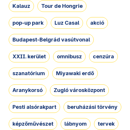
Kalauz
Tour de Hongrie
pop-up park
Luz Casal
akció
Budapest-Belgrád vasútvonal
XXII. kerület
omnibusz
cenzúra
szanatórium
Miyawaki erdő
Aranykorsó
Zugló városközpont
Pesti alsórakpart
beruházási törvény
képzőművészet
lábnyom
tervek