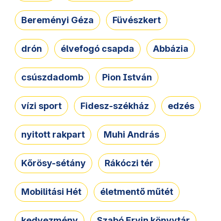
Bereményi Géza
Füvészkert
drón
élvefogó csapda
Abbázia
csúszdadomb
Pion István
vízi sport
Fidesz-székház
edzés
nyitott rakpart
Muhi András
Kőrösy-sétány
Rákóczi tér
Mobilitási Hét
életmentő műtét
kedvezmény
Szabó Ervin könyvtár