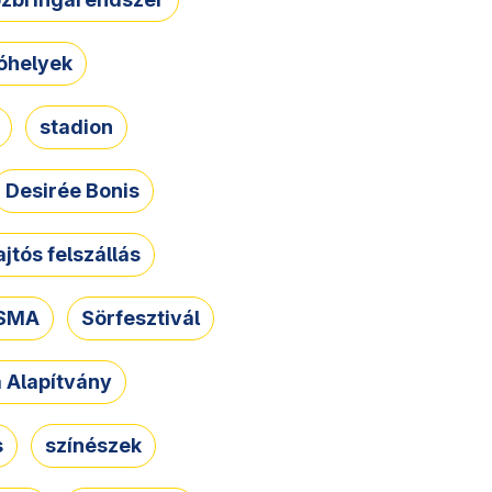
óhelyek
stadion
Desirée Bonis
ajtós felszállás
SMA
Sörfesztivál
a Alapítvány
s
színészek