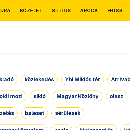
TÚRA
KÖZÉLET
STÍLUS
ARCOK
FRISS
kiadó
közlekedés
Ybl Miklós tér
Arriva
oldi mozi
sikló
Magyar Közlöny
olasz
ezetés
baleset
sérülések
dományi Egyetem
zsidó
biztonsági őr
kö