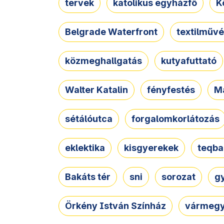
tervek
katolikus egyházfő
K
Belgrade Waterfront
textilművé
közmeghallgatás
kutyafuttató
Walter Katalin
fényfestés
M
sétálóutca
forgalomkorlátozás
eklektika
kisgyerekek
teqba
Bakáts tér
sni
sorozat
g
Örkény István Színház
vármegy