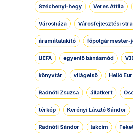
Széchenyi-hegy
Veres Attila
Városháza
Városfejlesztési str
áramátalakító
főpolgármester-j
UEFA
egyenlő bánásmód
VII
könyvtár
világelső
Helló Eur
Radnóti Zsuzsa
állatkert
Osc
térkép
Kerényi László Sándor
Radnóti Sándor
lakcím
Feket