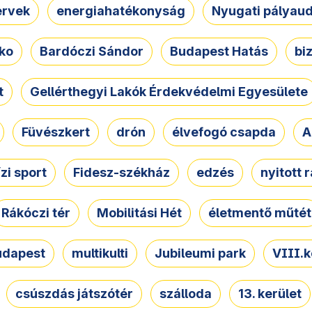
ervek
energiahatékonyság
Nyugati pályau
ko
Bardóczi Sándor
Budapest Hatás
bi
t
Gellérthegyi Lakók Érdekvédelmi Egyesülete
Füvészkert
drón
élvefogó csapda
A
ízi sport
Fidesz-székház
edzés
nyitott 
Rákóczi tér
Mobilitási Hét
életmentő műtét
udapest
multikulti
Jubileumi park
VIII.k
csúszdás játszótér
szálloda
13. kerület