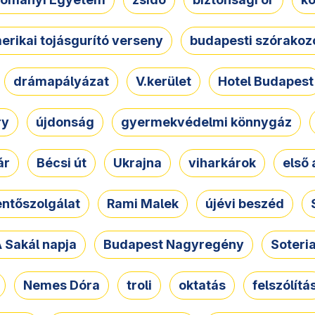
erikai tojásgurító verseny
budapesti szórakoz
drámapályázat
V.kerület
Hotel Budapest
ry
újdonság
gyermekvédelmi könnygáz
ár
Bécsi út
Ukrajna
viharkárok
első 
ntőszolgálat
Rami Malek
újévi beszéd
 Sakál napja
Budapest Nagyregény
Soteri
Nemes Dóra
troli
oktatás
felszólítá