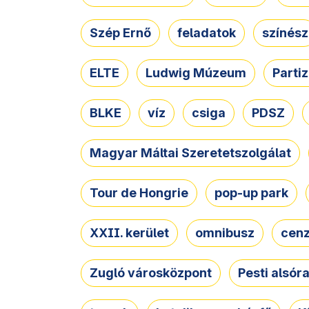
Szép Ernő
feladatok
színész
ELTE
Ludwig Múzeum
Parti
BLKE
víz
csiga
PDSZ
Magyar Máltai Szeretetszolgálat
Tour de Hongrie
pop-up park
XXII. kerület
omnibusz
cen
Zugló városközpont
Pesti alsór