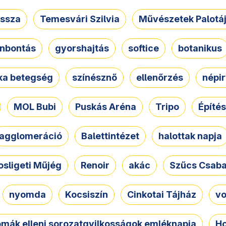
ssza
Temesvári Szilvia
Művészetek Palotá
nbontás
gyorshajtás
softice
botanikus
tka betegség
színésznő
ellenőrzés
népir
MOL Bubi
Puskás Aréna
Tripo
Építés
agglomeráció
Balettintézet
halottak napja
osligeti Műjég
Renoir
akác
Szűcs Csab
nyomda
Kocsiszín
Cinkotai Tájház
vo
omák elleni sorozatgyilkosságok emléknapja
Ho