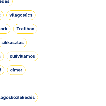
edés
t
világcsúcs
park
Trafibox
sikkasztás
s
bulivillamos
ő
címer
logosközlekedés