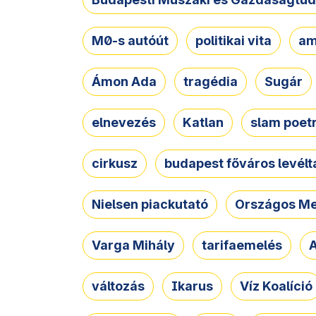
M0-s autóút
politikai vita
am
Ámon Ada
tragédia
Sugár
elnevezés
Katlan
slam poet
cirkusz
budapest főváros levélt
Nielsen piackutató
Országos Me
Varga Mihály
tarifaemelés
A
változás
Ikarus
Víz Koalíció