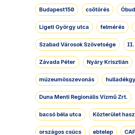
Budapest150
csőtörés
Óbud
Ligeti György utca
felmérés
Szabad Városok Szövetsége
II
Závada Péter
Nyáry Krisztián
múzeumösszevonás
hulladékgy
Duna Menti Regionális Vízmű Zrt.
bacsó béla utca
Közterület hasz
országos csúcs
ebtelep
CAF