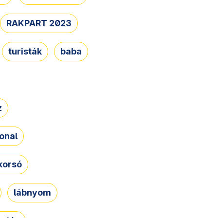
RAKPART 2023
turisták
baba
z
onal
korsó
lábnyom