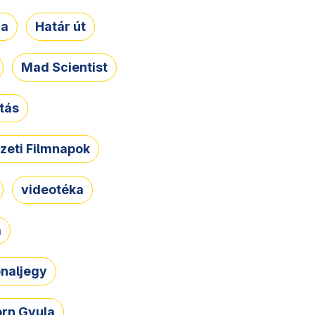
ja
Határ út
Mad Scientist
tás
zeti Filmnapok
videotéka
a
naljegy
rn Gyula