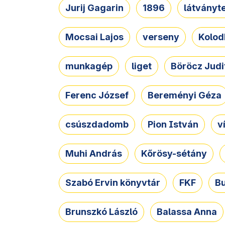
Jurij Gagarin
1896
látványt
Mocsai Lajos
verseny
Kolod
munkagép
liget
Böröcz Judi
Ferenc József
Bereményi Géza
csúszdadomb
Pion István
v
Muhi András
Kőrösy-sétány
Szabó Ervin könyvtár
FKF
B
Brunszkó László
Balassa Anna