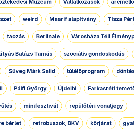
özlekedési Múzeum
Vállalkozások
áremelk
szet
weird
Maarif alapítvány
Tisza Pér
taozás
Berlinale
Városháza Téli Élmény
átyás Balázs Tamás
szociális gondoskodás
Süveg Márk Saiid
túlélőprogram
dönté
ll
Pálfi György
Újdelhi
Farkasréti temet
yűlés
minifesztivál
repülőtéri vonaljegy
e bérlet
retrobuszok, BKV
körjárat
gya