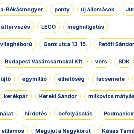
a-Békásmegyer
ponty
új állomások
Ju
áttervezés
LEGO
meghallgatás
. világháború
Ganz utca 13-15.
Petőfi Sándo
Budapest Vásárcsarnokai Kft.
vers
BDK
űjtő
egymillió
élhetőség
facsemete
kerékpár
Kereki Sándor
milkovics mátyá
nálat
hirdetés
befolyásolás
Podmanicky
 villamos
Megújul a Nagykörút
Kásás Tam