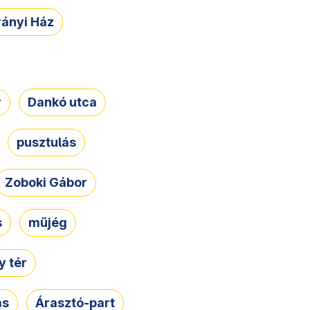
rányi Ház
r
Dankó utca
pusztulás
Zoboki Gábor
s
műjég
 tér
ás
Árasztó-part