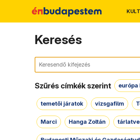
KUL
Keresés
Keresés
Szűrés címkék szerint
európa 
temetői járatok
vizsgafilm
T
Marci
Hanga Zoltán
tárlatv
Budapesti Műszaki és Gazdaságtu