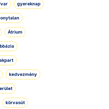
dvar
gyereknap
zonytalan
Átrium
bbázia
rakpart
kedvezmény
erület
körvasút