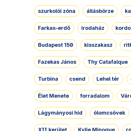
szurkolói zóna
állásbörze
ka
Farkas-erdő
irodaház
kordo
Budapest 150
kisszakasz
ri
Fazekas János
Thy Catafalque
Turbina
csend
Lehel tér
Élet Menete
forradalom
Vár
Lágymányosi híd
ólomcsövek
XII.kerület
Kylie Minogue
r