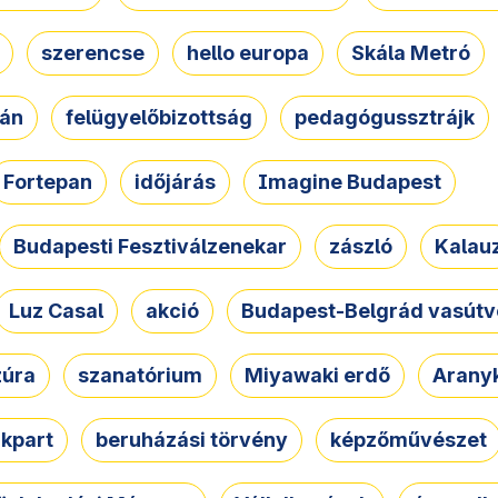
szerencse
hello europa
Skála Metró
zán
felügyelőbizottság
pedagógussztrájk
Fortepan
időjárás
Imagine Budapest
Budapesti Fesztiválzenekar
zászló
Kalau
Luz Casal
akció
Budapest-Belgrád vasútv
zúra
szanatórium
Miyawaki erdő
Arany
akpart
beruházási törvény
képzőművészet