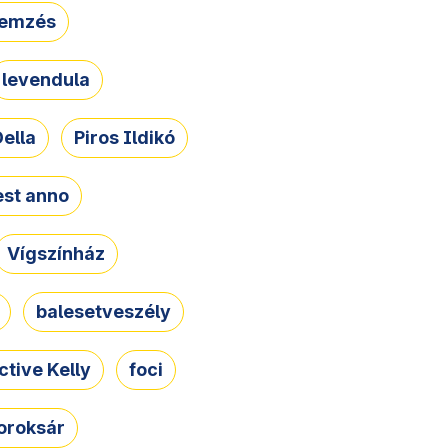
lemzés
levendula
ella
Piros Ildikó
st anno
Vígszínház
balesetveszély
ctive Kelly
foci
oroksár