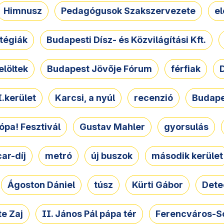
Himnusz
Pedagógusok Szakszervezete
e
atégiák
Budapesti Dísz- és Közvilágítási Kft.
elöltek
Budapest Jövője Fórum
férfiak
D
.kerület
Karcsi, a nyúl
recenzió
Budape
ópa! Fesztivál
Gustav Mahler
gyorsulás
ar-díj
metró
új buszok
második kerület
Ágoston Dániel
túsz
Kürti Gábor
Dete
e Zaj
II. János Pál pápa tér
Ferencváros-S