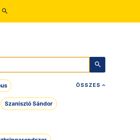
ÖSSZES
bus
Szaniszló Sándor
zbringarendszer