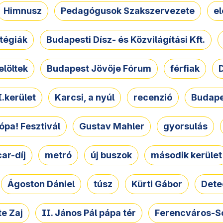
Himnusz
Pedagógusok Szakszervezete
e
atégiák
Budapesti Dísz- és Közvilágítási Kft.
elöltek
Budapest Jövője Fórum
férfiak
D
.kerület
Karcsi, a nyúl
recenzió
Budape
ópa! Fesztivál
Gustav Mahler
gyorsulás
ar-díj
metró
új buszok
második kerület
Ágoston Dániel
túsz
Kürti Gábor
Dete
e Zaj
II. János Pál pápa tér
Ferencváros-S