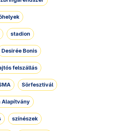
óhelyek
stadion
Desirée Bonis
ajtós felszállás
SMA
Sörfesztivál
a Alapítvány
s
színészek