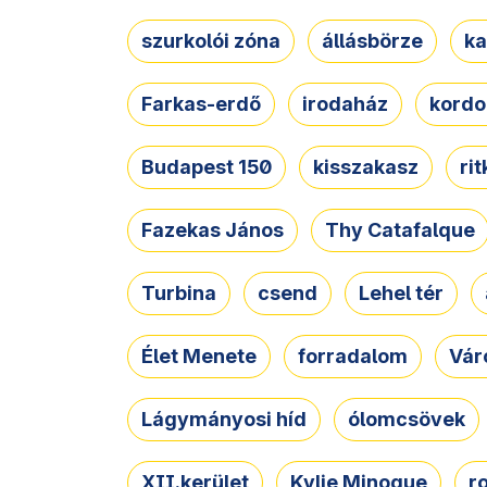
szurkolói zóna
állásbörze
ka
Farkas-erdő
irodaház
kordo
Budapest 150
kisszakasz
ri
Fazekas János
Thy Catafalque
Turbina
csend
Lehel tér
Élet Menete
forradalom
Vár
Lágymányosi híd
ólomcsövek
XII.kerület
Kylie Minogue
r