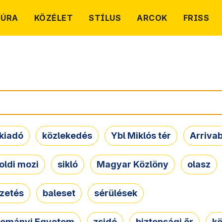
TÚRA
KÖZÉLET
STÍLUS
ARCOK
FRISS
kiadó
közlekedés
Ybl Miklós tér
Arriva
oldi mozi
sikló
Magyar Közlöny
olasz
ezetés
baleset
sérülések
dományi Egyetem
zsidó
biztonsági őr
kö