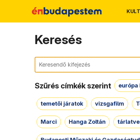
KUL
Keresés
Keresés
Szűrés címkék szerint
európa 
temetői járatok
vizsgafilm
T
Marci
Hanga Zoltán
tárlatv
Budapesti Műszaki és Gazdaságtu