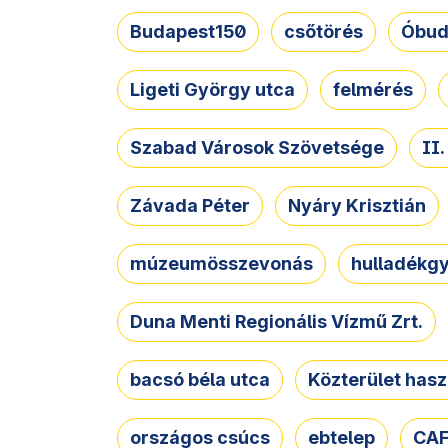
Budapest150
csőtörés
Óbud
Ligeti György utca
felmérés
Szabad Városok Szövetsége
II
Závada Péter
Nyáry Krisztián
múzeumösszevonás
hulladékgy
Duna Menti Regionális Vízmű Zrt.
bacsó béla utca
Közterület hasz
országos csúcs
ebtelep
CAF