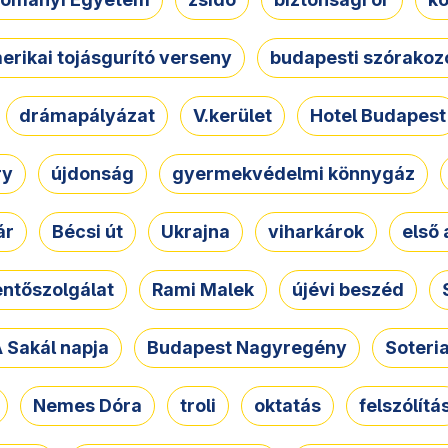
erikai tojásgurító verseny
budapesti szórakoz
drámapályázat
V.kerület
Hotel Budapest
ry
újdonság
gyermekvédelmi könnygáz
ár
Bécsi út
Ukrajna
viharkárok
első 
ntőszolgálat
Rami Malek
újévi beszéd
 Sakál napja
Budapest Nagyregény
Soteri
Nemes Dóra
troli
oktatás
felszólítá