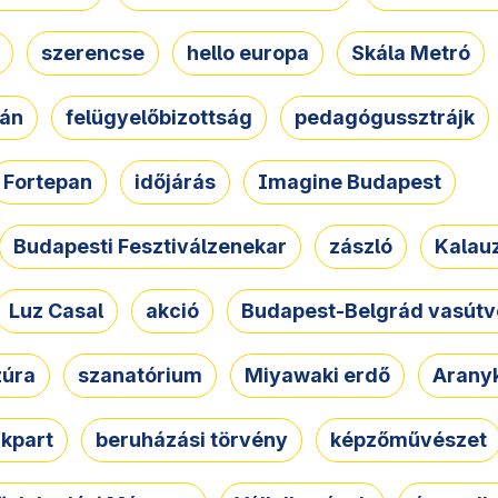
szerencse
hello europa
Skála Metró
zán
felügyelőbizottság
pedagógussztrájk
Fortepan
időjárás
Imagine Budapest
Budapesti Fesztiválzenekar
zászló
Kalau
Luz Casal
akció
Budapest-Belgrád vasútv
zúra
szanatórium
Miyawaki erdő
Arany
akpart
beruházási törvény
képzőművészet