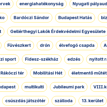
ervek
energiahatékonyság
Nyugati pályau
ko
Bardóczi Sándor
Budapest Hatás
bi
t
Gellérthegyi Lakók Érdekvédelmi Egyesülete
Füvészkert
drón
élvefogó csapda
A
ízi sport
Fidesz-székház
edzés
nyitott 
Rákóczi tér
Mobilitási Hét
életmentő műtét
udapest
multikulti
Jubileumi park
VIII.k
csúszdás játszótér
szálloda
13. kerület