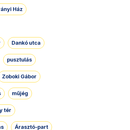
rányi Ház
r
Dankó utca
pusztulás
Zoboki Gábor
s
műjég
 tér
ás
Árasztó-part