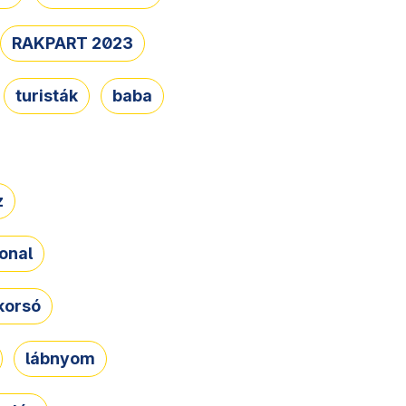
RAKPART 2023
turisták
baba
z
onal
korsó
lábnyom