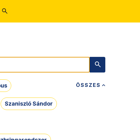
ÖSSZES
bus
Szaniszló Sándor
zbringarendszer