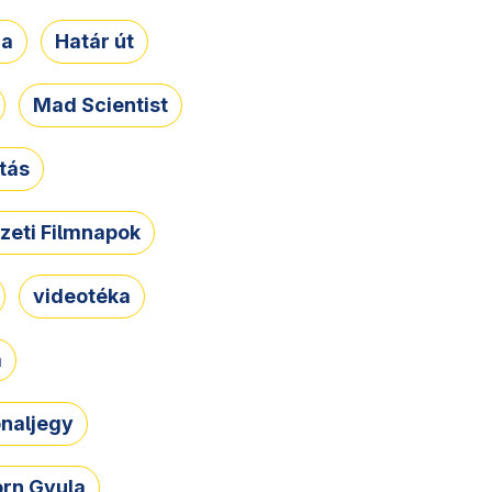
ja
Határ út
Mad Scientist
tás
zeti Filmnapok
videotéka
a
naljegy
rn Gyula