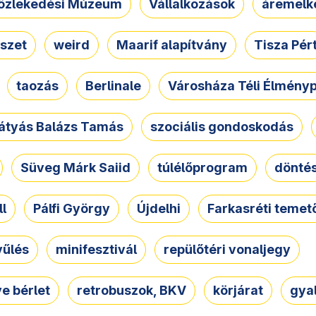
özlekedési Múzeum
Vállalkozások
áremelk
szet
weird
Maarif alapítvány
Tisza Pér
taozás
Berlinale
Városháza Téli Élmény
átyás Balázs Tamás
szociális gondoskodás
Süveg Márk Saiid
túlélőprogram
dönté
ll
Pálfi György
Újdelhi
Farkasréti temet
yűlés
minifesztivál
repülőtéri vonaljegy
e bérlet
retrobuszok, BKV
körjárat
gya