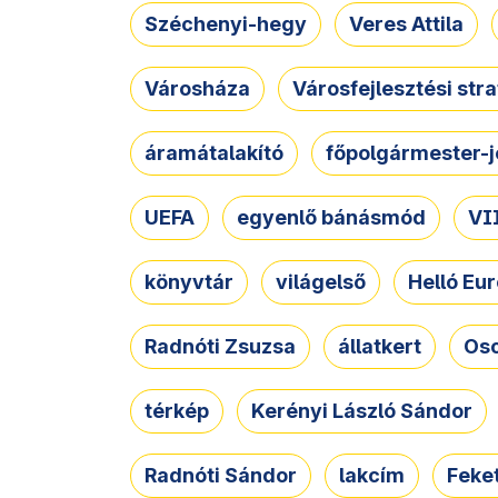
Széchenyi-hegy
Veres Attila
Városháza
Városfejlesztési str
áramátalakító
főpolgármester-j
UEFA
egyenlő bánásmód
VII
könyvtár
világelső
Helló Eur
Radnóti Zsuzsa
állatkert
Osc
térkép
Kerényi László Sándor
Radnóti Sándor
lakcím
Feket