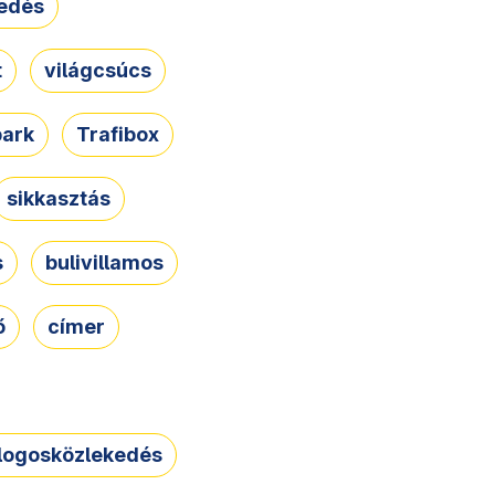
edés
t
világcsúcs
park
Trafibox
sikkasztás
s
bulivillamos
ő
címer
logosközlekedés