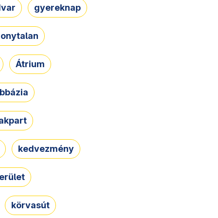
dvar
gyereknap
zonytalan
Átrium
bbázia
rakpart
kedvezmény
erület
körvasút