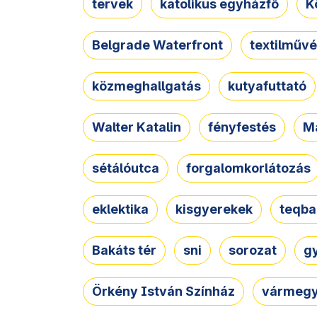
tervek
katolikus egyházfő
K
Belgrade Waterfront
textilművé
közmeghallgatás
kutyafuttató
Walter Katalin
fényfestés
M
sétálóutca
forgalomkorlátozás
eklektika
kisgyerekek
teqba
Bakáts tér
sni
sorozat
g
Örkény István Színház
vármegy