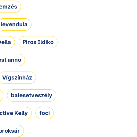
lemzés
levendula
ella
Piros Ildikó
st anno
Vígszínház
balesetveszély
ctive Kelly
foci
oroksár