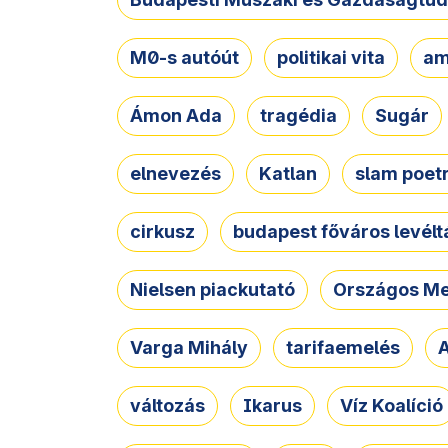
M0-s autóút
politikai vita
am
Ámon Ada
tragédia
Sugár
elnevezés
Katlan
slam poet
cirkusz
budapest főváros levélt
Nielsen piackutató
Országos Me
Varga Mihály
tarifaemelés
A
változás
Ikarus
Víz Koalíció