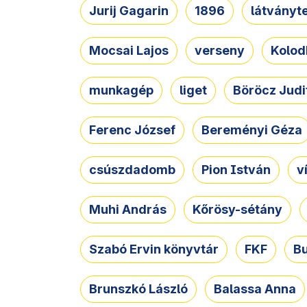
Jurij Gagarin
1896
látványt
Mocsai Lajos
verseny
Kolod
munkagép
liget
Böröcz Judi
Ferenc József
Bereményi Géza
csúszdadomb
Pion István
v
Muhi András
Kőrösy-sétány
Szabó Ervin könyvtár
FKF
B
Brunszkó László
Balassa Anna