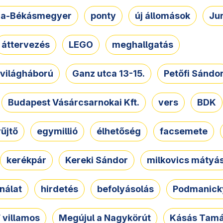
a-Békásmegyer
ponty
új állomások
Ju
áttervezés
LEGO
meghallgatás
. világháború
Ganz utca 13-15.
Petőfi Sándo
Budapest Vásárcsarnokai Kft.
vers
BDK
űjtő
egymillió
élhetőség
facsemete
kerékpár
Kereki Sándor
milkovics mátyá
nálat
hirdetés
befolyásolás
Podmanicky
 villamos
Megújul a Nagykörút
Kásás Tam