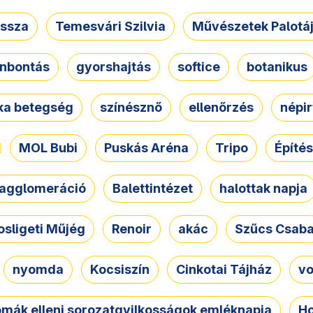
ssza
Temesvári Szilvia
Művészetek Palotá
nbontás
gyorshajtás
softice
botanikus
tka betegség
színésznő
ellenőrzés
népir
MOL Bubi
Puskás Aréna
Tripo
Építés
agglomeráció
Balettintézet
halottak napja
osligeti Műjég
Renoir
akác
Szűcs Csab
nyomda
Kocsiszín
Cinkotai Tájház
vo
omák elleni sorozatgyilkosságok emléknapja
Ho