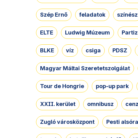
Szép Ernő
feladatok
színész
ELTE
Ludwig Múzeum
Parti
BLKE
víz
csiga
PDSZ
Magyar Máltai Szeretetszolgálat
Tour de Hongrie
pop-up park
XXII. kerület
omnibusz
cen
Zugló városközpont
Pesti alsór