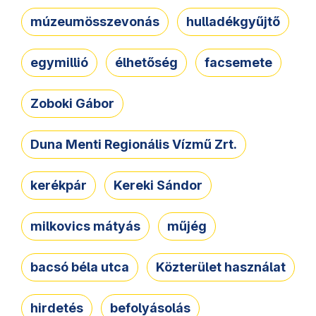
múzeumösszevonás
hulladékgyűjtő
egymillió
élhetőség
facsemete
Zoboki Gábor
Duna Menti Regionális Vízmű Zrt.
kerékpár
Kereki Sándor
milkovics mátyás
műjég
bacsó béla utca
Közterület használat
hirdetés
befolyásolás