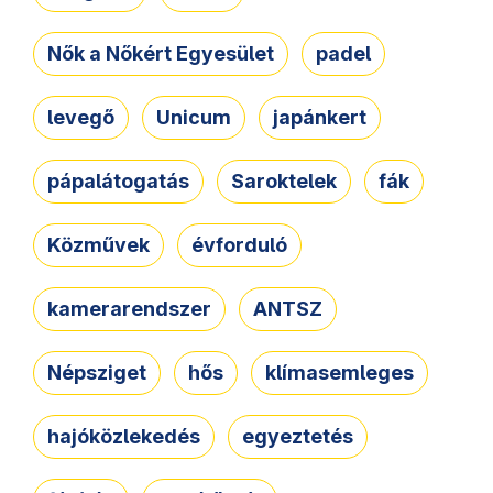
Nők a Nőkért Egyesület
padel
levegő
Unicum
japánkert
pápalátogatás
Saroktelek
fák
Közművek
évforduló
kamerarendszer
ANTSZ
Népsziget
hős
klímasemleges
hajóközlekedés
egyeztetés