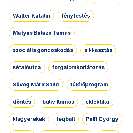
Walter Katalin
fényfestés
Mátyás Balázs Tamás
szociális gondoskodás
sikkasztás
sétálóutca
forgalomkorlátozás
Süveg Márk Saiid
túlélőprogram
döntés
bulivillamos
eklektika
kisgyerekek
teqball
Pálfi György