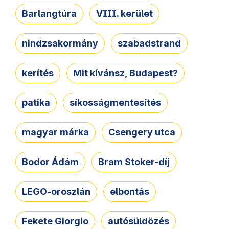
Barlangtúra
VIII. kerület
nindzsakormány
szabadstrand
kerítés
Mit kívánsz, Budapest?
patika
síkosságmentesítés
magyar márka
Csengery utca
Bodor Ádám
Bram Stoker-díj
LEGO-oroszlán
elbontás
Fekete Giorgio
autósüldözés