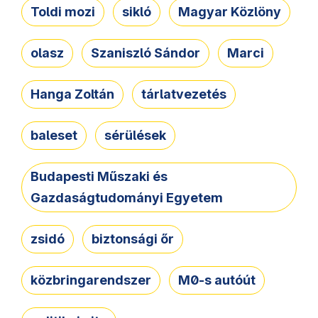
Toldi mozi
sikló
Magyar Közlöny
olasz
Szaniszló Sándor
Marci
Hanga Zoltán
tárlatvezetés
baleset
sérülések
Budapesti Műszaki és
Gazdaságtudományi Egyetem
zsidó
biztonsági őr
közbringarendszer
M0-s autóút