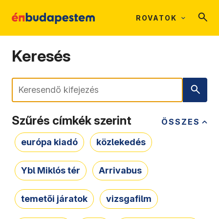
ROVATOK
Keresés
Keresés
Szűrés címkék szerint
ÖSSZES
európa kiadó
közlekedés
Ybl Miklós tér
Arrivabus
temetői járatok
vizsgafilm