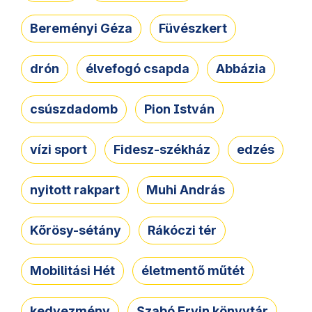
Bereményi Géza
Füvészkert
drón
élvefogó csapda
Abbázia
csúszdadomb
Pion István
vízi sport
Fidesz-székház
edzés
nyitott rakpart
Muhi András
Kőrösy-sétány
Rákóczi tér
Mobilitási Hét
életmentő műtét
kedvezmény
Szabó Ervin könyvtár