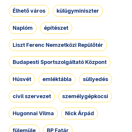
Élhető város
külügyminiszter
Naplóm
építészet
Liszt Ferenc Nemzetközi Repülőtér
Budapesti Sportszolgáltató Központ
Húsvét
emléktábla
süllyedés
civil szervezet
személygépkocsi
Hugonnai Vilma
Nick Árpád
fülemüle
BP Fatár