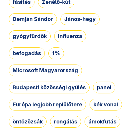
fásítés
Zenélő-kút
Demján Sándor
János-hegy
gyógyfürdők
influenza
befogadás
1%
Microsoft Magyarország
Budapesti közösségi gyűlés
panel
Európa legjobb replülőtere
kék vonal
öntözőzsák
rongálás
ámokfutás