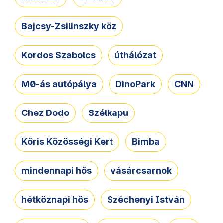
Bajcsy-Zsilinszky köz
Kordos Szabolcs
úthálózat
M0-ás autópálya
DinoPark
CNN
Chez Dodo
Szélkapu
Kőris Közösségi Kert
Bimba
mindennapi hős
vásárcsarnok
hétköznapi hős
Széchenyi István