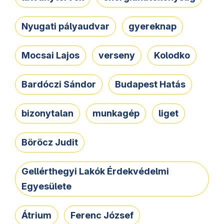
Nyugati pályaudvar
gyereknap
Mocsai Lajos
verseny
Kolodko
Bardóczi Sándor
Budapest Hatás
bizonytalan
munkagép
liget
Böröcz Judit
Gellérthegyi Lakók Érdekvédelmi
Egyesülete
Átrium
Ferenc József