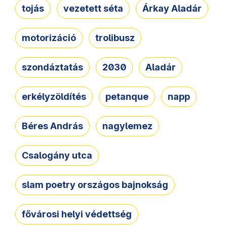
tojás
vezetett séta
Árkay Aladár
motorizáció
trolibusz
szondáztatás
2030
Aladár
erkélyzöldítés
petanque
napp
Béres András
nagylemez
Csalogány utca
slam poetry országos bajnokság
fővárosi helyi védettség