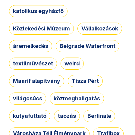
katolikus egyházfő
Közlekedési Múzeum
Vállalkozások
áremelkedés
Belgrade Waterfront
textilművészet
weird
Maarif alapítvány
Tisza Pért
világcsúcs
közmeghallgatás
kutyafuttató
taozás
Berlinale
Városháza Téli Élménypark
Trafibox