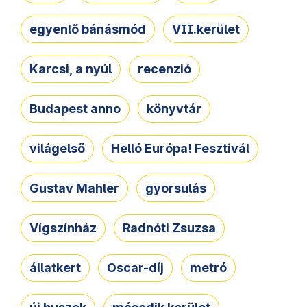
egyenlő bánásmód
VII.kerület
Karcsi, a nyúl
recenzió
Budapest anno
könyvtár
világelső
Helló Európa! Fesztivál
Gustav Mahler
gyorsulás
Vígszínház
Radnóti Zsuzsa
állatkert
Oscar-díj
metró