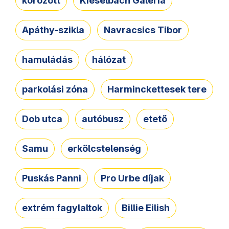
körözött
Kieselbach Galéria
Apáthy-szikla
Navracsics Tibor
hamuládás
hálózat
parkolási zóna
Harminckettesek tere
Dob utca
autóbusz
etető
Samu
erkölcstelenség
Puskás Panni
Pro Urbe díjak
extrém fagylaltok
Billie Eilish