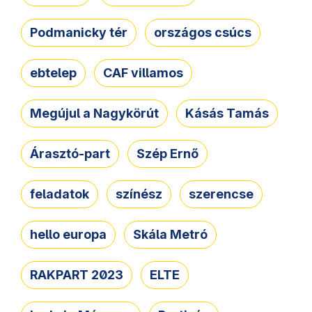
Podmanicky tér
országos csúcs
ebtelep
CAF villamos
Megújul a Nagykörút
Kásás Tamás
Árasztó-part
Szép Ernő
feladatok
színész
szerencse
hello europa
Skála Metró
RAKPART 2023
ELTE