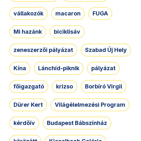
vállakozók
macaron
FUGA
Mi hazánk
biciklisáv
zeneszerzői pályázat
Szabad Új Hely
Kína
Lánchíd-piknik
pályázat
főigazgató
krizso
Borbíró Virgil
Dürer Kert
Világélelmezési Program
kérdőív
Budapest Bábszínház