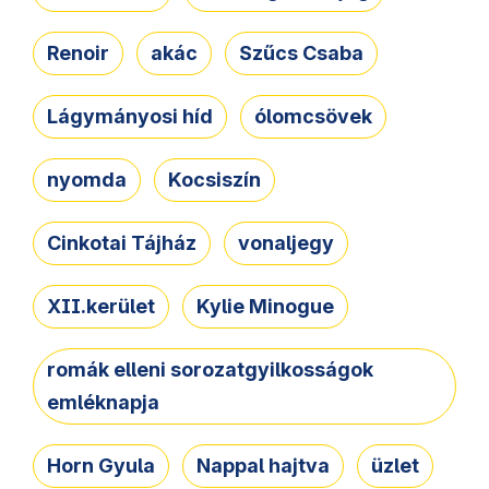
Renoir
akác
Szűcs Csaba
Lágymányosi híd
ólomcsövek
nyomda
Kocsiszín
Cinkotai Tájház
vonaljegy
XII.kerület
Kylie Minogue
romák elleni sorozatgyilkosságok
emléknapja
Horn Gyula
Nappal hajtva
üzlet