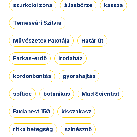
szurkolói zóna
állásbörze
kassza
Temesvári Szilvia
Művészetek Palotája
Határ út
Farkas-erdő
irodaház
kordonbontás
gyorshajtás
softice
botanikus
Mad Scientist
Budapest 150
kisszakasz
ritka betegség
színésznő