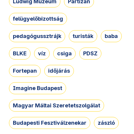
Ludwig Múzeum
Partizán
felügyelőbizottság
pedagógussztrájk
turisták
baba
BLKE
víz
csiga
PDSZ
Fortepan
időjárás
Imagine Budapest
Magyar Máltai Szeretetszolgálat
Budapesti Fesztiválzenekar
zászló