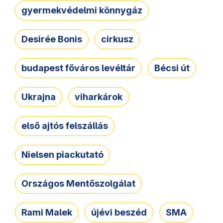
gyermekvédelmi könnygáz
Desirée Bonis
cirkusz
budapest főváros levéltár
Bécsi út
Ukrajna
viharkárok
első ajtós felszállás
Nielsen piackutató
Országos Mentőszolgálat
Rami Malek
újévi beszéd
SMA