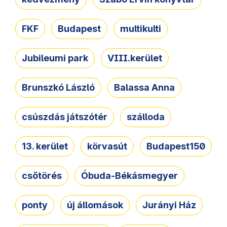
FKF
Budapest
multikulti
Jubileumi park
VIII.kerület
Brunszkó László
Balassa Anna
csúszdás játszótér
szálloda
13. kerület
körvasút
Budapest150
csőtörés
Óbuda-Békásmegyer
ponty
új állomások
Jurányi Ház