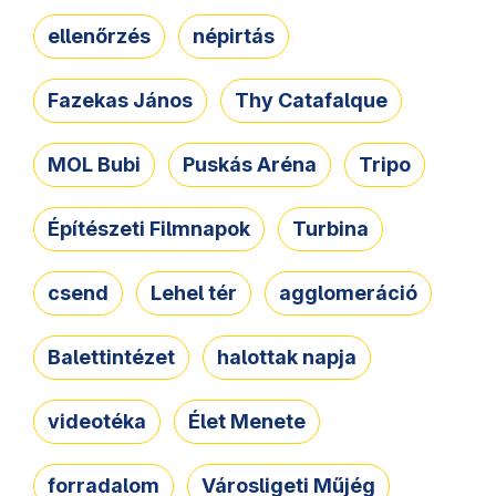
ellenőrzés
népirtás
Fazekas János
Thy Catafalque
MOL Bubi
Puskás Aréna
Tripo
Építészeti Filmnapok
Turbina
csend
Lehel tér
agglomeráció
Balettintézet
halottak napja
videotéka
Élet Menete
forradalom
Városligeti Műjég