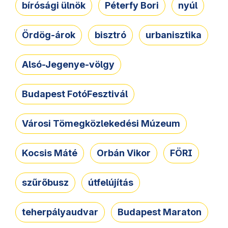
bírósági ülnök
Péterfy Bori
nyúl
Ördög-árok
bisztró
urbanisztika
Alsó-Jegenye-völgy
Budapest FotóFesztivál
Városi Tömegközlekedési Múzeum
Kocsis Máté
Orbán Vikor
FÖRI
szűrőbusz
útfelújítás
teherpályaudvar
Budapest Maraton