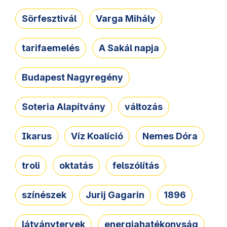
Sörfesztivál
Varga Mihály
tarifaemelés
A Sakál napja
Budapest Nagyregény
Soteria Alapítvány
változás
Ikarus
Víz Koalíció
Nemes Dóra
troli
oktatás
felszólítás
színészek
Jurij Gagarin
1896
látványtervek
energiahatékonyság