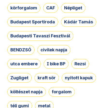
körforgalom
CAF
Népliget
Budapest Sportiroda
Kádár Tamás
Budapesti Tavaszi Fesztivál
BENDZSÓ
civilek napja
utca embere
I bike BP
Rezsi
Zugliget
kraft sör
nyitott kapuk
költészet napja
forgalom
téli gumi
metal