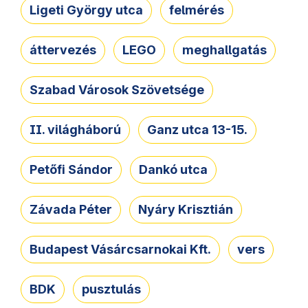
Ligeti György utca
felmérés
áttervezés
LEGO
meghallgatás
Szabad Városok Szövetsége
II. világháború
Ganz utca 13-15.
Petőfi Sándor
Dankó utca
Závada Péter
Nyáry Krisztián
Budapest Vásárcsarnokai Kft.
vers
BDK
pusztulás