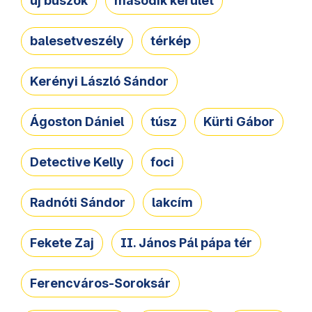
új buszok
második kerület
balesetveszély
térkép
Kerényi László Sándor
Ágoston Dániel
túsz
Kürti Gábor
Detective Kelly
foci
Radnóti Sándor
lakcím
Fekete Zaj
II. János Pál pápa tér
Ferencváros-Soroksár