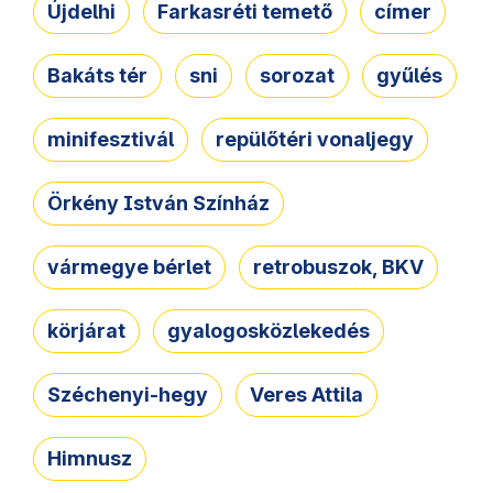
Újdelhi
Farkasréti temető
címer
Bakáts tér
sni
sorozat
gyűlés
minifesztivál
repülőtéri vonaljegy
Örkény István Színház
vármegye bérlet
retrobuszok, BKV
körjárat
gyalogosközlekedés
Széchenyi-hegy
Veres Attila
Himnusz