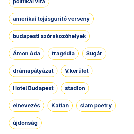
politikai vita
amerikai tojásgurító verseny
budapesti szórakozóhelyek
Ámon Ada
tragédia
Sugár
drámapályázat
V.kerület
Hotel Budapest
stadion
elnevezés
Katlan
slam poetry
újdonság