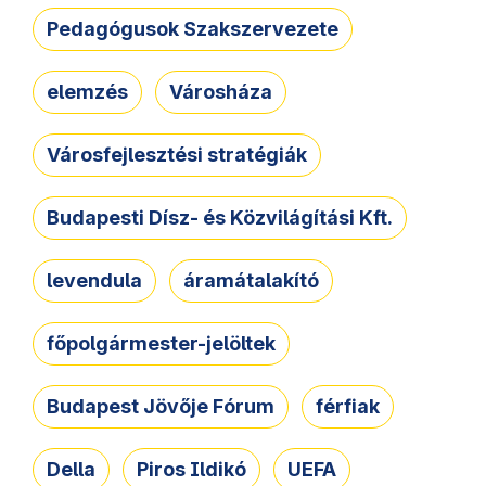
Pedagógusok Szakszervezete
elemzés
Városháza
Városfejlesztési stratégiák
Budapesti Dísz- és Közvilágítási Kft.
levendula
áramátalakító
főpolgármester-jelöltek
Budapest Jövője Fórum
férfiak
Della
Piros Ildikó
UEFA