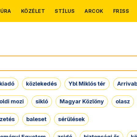
TÚRA
KÖZÉLET
STÍLUS
ARCOK
FRISS
kiadó
közlekedés
Ybl Miklós tér
Arriva
oldi mozi
sikló
Magyar Közlöny
olasz
ezetés
baleset
sérülések
dományi Egyetem
zsidó
biztonsági őr
kö