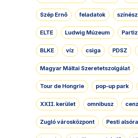
Szép Ernő
feladatok
színész
ELTE
Ludwig Múzeum
Parti
BLKE
víz
csiga
PDSZ
Magyar Máltai Szeretetszolgálat
Tour de Hongrie
pop-up park
XXII. kerület
omnibusz
cen
Zugló városközpont
Pesti alsór