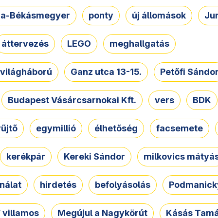
a-Békásmegyer
ponty
új állomások
Ju
áttervezés
LEGO
meghallgatás
. világháború
Ganz utca 13-15.
Petőfi Sándo
Budapest Vásárcsarnokai Kft.
vers
BDK
űjtő
egymillió
élhetőség
facsemete
kerékpár
Kereki Sándor
milkovics mátyá
nálat
hirdetés
befolyásolás
Podmanicky
 villamos
Megújul a Nagykörút
Kásás Tam