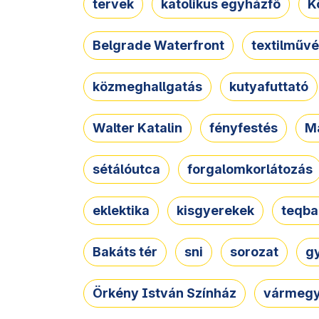
tervek
katolikus egyházfő
K
Belgrade Waterfront
textilművé
közmeghallgatás
kutyafuttató
Walter Katalin
fényfestés
M
sétálóutca
forgalomkorlátozás
eklektika
kisgyerekek
teqba
Bakáts tér
sni
sorozat
g
Örkény István Színház
vármegy