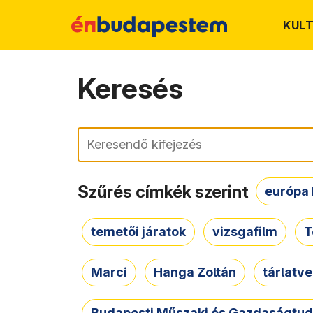
KUL
Keresés
Keresés
Szűrés címkék szerint
európa 
temetői járatok
vizsgafilm
T
Marci
Hanga Zoltán
tárlatv
Budapesti Műszaki és Gazdaságtu