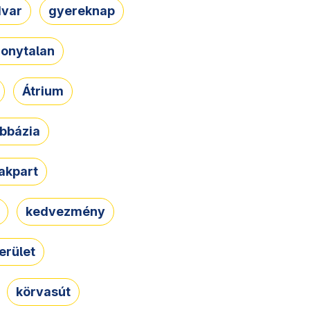
dvar
gyereknap
zonytalan
Átrium
bbázia
rakpart
kedvezmény
erület
körvasút