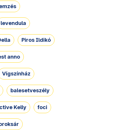
lemzés
levendula
ella
Piros Ildikó
st anno
Vígszínház
balesetveszély
ctive Kelly
foci
oroksár