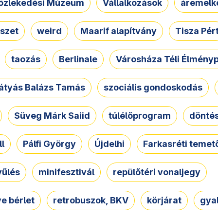
özlekedési Múzeum
Vállalkozások
áremelk
szet
weird
Maarif alapítvány
Tisza Pér
taozás
Berlinale
Városháza Téli Élmény
átyás Balázs Tamás
szociális gondoskodás
Süveg Márk Saiid
túlélőprogram
dönté
ll
Pálfi György
Újdelhi
Farkasréti temet
yűlés
minifesztivál
repülőtéri vonaljegy
e bérlet
retrobuszok, BKV
körjárat
gya