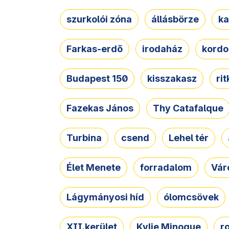
szurkolói zóna
állásbörze
ka
Farkas-erdő
irodaház
kordo
Budapest 150
kisszakasz
ri
Fazekas János
Thy Catafalque
Turbina
csend
Lehel tér
Élet Menete
forradalom
Vár
Lágymányosi híd
ólomcsövek
XII.kerület
Kylie Minogue
r