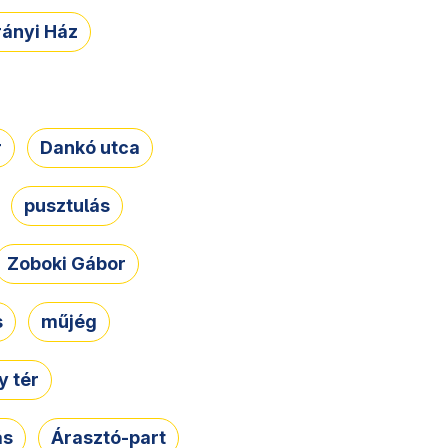
rányi Ház
r
Dankó utca
pusztulás
Zoboki Gábor
s
műjég
 tér
ás
Árasztó-part