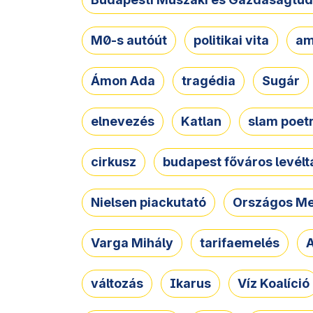
M0-s autóút
politikai vita
am
Ámon Ada
tragédia
Sugár
elnevezés
Katlan
slam poet
cirkusz
budapest főváros levélt
Nielsen piackutató
Országos Me
Varga Mihály
tarifaemelés
A
változás
Ikarus
Víz Koalíció