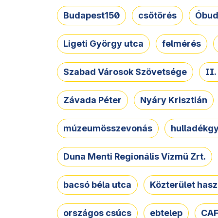
Budapest150
csőtörés
Óbud
Ligeti György utca
felmérés
Szabad Városok Szövetsége
II
Závada Péter
Nyáry Krisztián
múzeumösszevonás
hulladékgy
Duna Menti Regionális Vízmű Zrt.
bacsó béla utca
Közterület hasz
országos csúcs
ebtelep
CAF