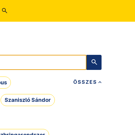
ÖSSZES
bus
Szaniszló Sándor
zbringarendszer