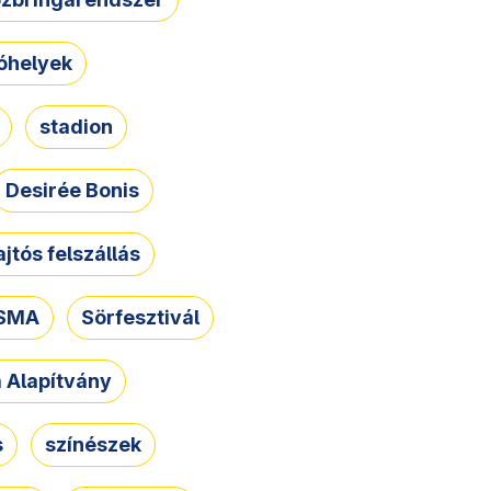
óhelyek
stadion
Desirée Bonis
ajtós felszállás
SMA
Sörfesztivál
a Alapítvány
s
színészek