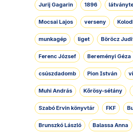
Jurij Gagarin
1896
látványt
Mocsai Lajos
verseny
Kolod
munkagép
liget
Böröcz Judi
Ferenc József
Bereményi Géza
csúszdadomb
Pion István
v
Muhi András
Kőrösy-sétány
Szabó Ervin könyvtár
FKF
B
Brunszkó László
Balassa Anna