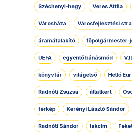
Széchenyi-hegy
Veres Attila
Városháza
Városfejlesztési str
áramátalakító
főpolgármester-j
UEFA
egyenlő bánásmód
VII
könyvtár
világelső
Helló Eur
Radnóti Zsuzsa
állatkert
Osc
térkép
Kerényi László Sándor
Radnóti Sándor
lakcím
Feket