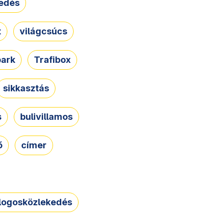
edés
t
világcsúcs
park
Trafibox
sikkasztás
s
bulivillamos
ő
címer
logosközlekedés