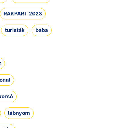
RAKPART 2023
turisták
baba
z
onal
korsó
lábnyom