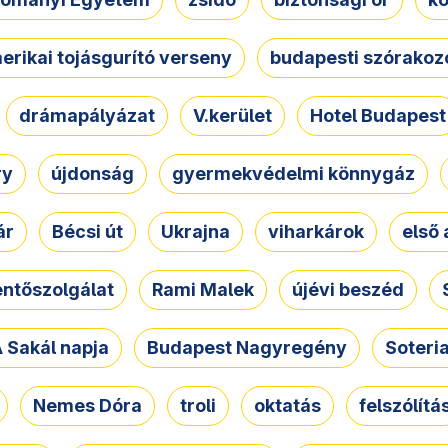
erikai tojásgurító verseny
budapesti szórakoz
drámapályázat
V.kerület
Hotel Budapest
ry
újdonság
gyermekvédelmi könnygáz
ár
Bécsi út
Ukrajna
viharkárok
első 
ntőszolgálat
Rami Malek
újévi beszéd
 Sakál napja
Budapest Nagyregény
Soteri
Nemes Dóra
troli
oktatás
felszólítá