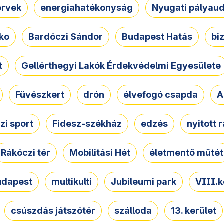
ervek
energiahatékonyság
Nyugati pályau
ko
Bardóczi Sándor
Budapest Hatás
bi
t
Gellérthegyi Lakók Érdekvédelmi Egyesülete
Füvészkert
drón
élvefogó csapda
A
ízi sport
Fidesz-székház
edzés
nyitott 
Rákóczi tér
Mobilitási Hét
életmentő műtét
udapest
multikulti
Jubileumi park
VIII.k
csúszdás játszótér
szálloda
13. kerület