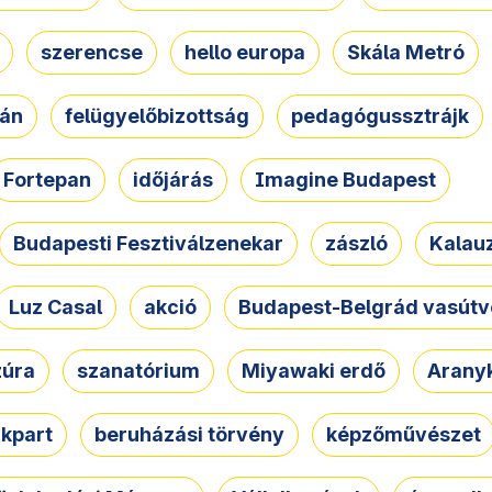
szerencse
hello europa
Skála Metró
zán
felügyelőbizottság
pedagógussztrájk
Fortepan
időjárás
Imagine Budapest
Budapesti Fesztiválzenekar
zászló
Kalau
Luz Casal
akció
Budapest-Belgrád vasútv
zúra
szanatórium
Miyawaki erdő
Arany
akpart
beruházási törvény
képzőművészet