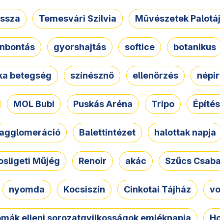
ssza
Temesvári Szilvia
Művészetek Palotá
nbontás
gyorshajtás
softice
botanikus
tka betegség
színésznő
ellenőrzés
népir
MOL Bubi
Puskás Aréna
Tripo
Építés
agglomeráció
Balettintézet
halottak napja
osligeti Műjég
Renoir
akác
Szűcs Csab
nyomda
Kocsiszín
Cinkotai Tájház
vo
omák elleni sorozatgyilkosságok emléknapja
Ho