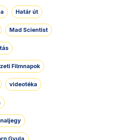
ja
Határ út
Mad Scientist
tás
zeti Filmnapok
videotéka
a
naljegy
rn Gyula