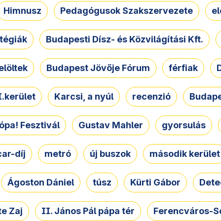
Himnusz
Pedagógusok Szakszervezete
e
atégiák
Budapesti Dísz- és Közvilágítási Kft.
elöltek
Budapest Jövője Fórum
férfiak
D
.kerület
Karcsi, a nyúl
recenzió
Budape
ópa! Fesztivál
Gustav Mahler
gyorsulás
ar-díj
metró
új buszok
második kerület
Ágoston Dániel
túsz
Kürti Gábor
Dete
e Zaj
II. János Pál pápa tér
Ferencváros-S