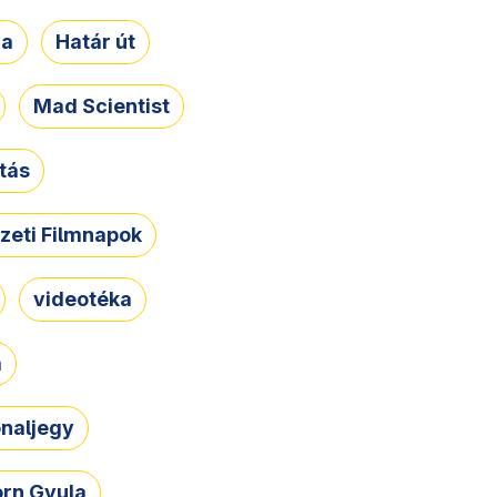
ja
Határ út
Mad Scientist
tás
zeti Filmnapok
videotéka
a
naljegy
rn Gyula