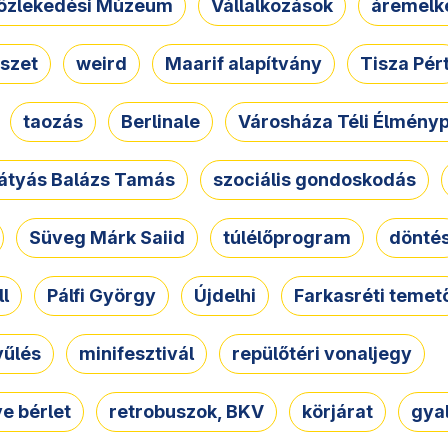
özlekedési Múzeum
Vállalkozások
áremelk
szet
weird
Maarif alapítvány
Tisza Pér
taozás
Berlinale
Városháza Téli Élmény
átyás Balázs Tamás
szociális gondoskodás
Süveg Márk Saiid
túlélőprogram
dönté
ll
Pálfi György
Újdelhi
Farkasréti temet
yűlés
minifesztivál
repülőtéri vonaljegy
e bérlet
retrobuszok, BKV
körjárat
gya