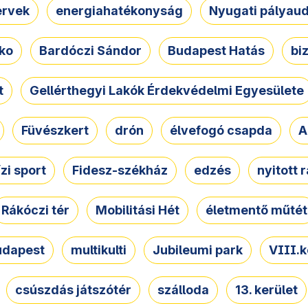
ervek
energiahatékonyság
Nyugati pályau
ko
Bardóczi Sándor
Budapest Hatás
bi
t
Gellérthegyi Lakók Érdekvédelmi Egyesülete
Füvészkert
drón
élvefogó csapda
A
ízi sport
Fidesz-székház
edzés
nyitott 
Rákóczi tér
Mobilitási Hét
életmentő műtét
udapest
multikulti
Jubileumi park
VIII.k
csúszdás játszótér
szálloda
13. kerület