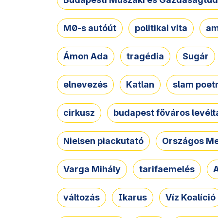
M0-s autóút
politikai vita
am
Ámon Ada
tragédia
Sugár
elnevezés
Katlan
slam poet
cirkusz
budapest főváros levélt
Nielsen piackutató
Országos Me
Varga Mihály
tarifaemelés
A
változás
Ikarus
Víz Koalíció