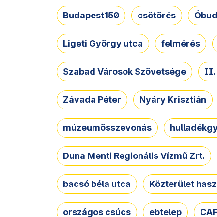
Budapest150
csőtörés
Óbud
Ligeti György utca
felmérés
Szabad Városok Szövetsége
II
Závada Péter
Nyáry Krisztián
múzeumösszevonás
hulladékgy
Duna Menti Regionális Vízmű Zrt.
bacsó béla utca
Közterület hasz
országos csúcs
ebtelep
CAF