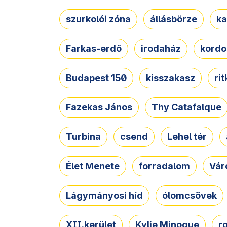
szurkolói zóna
állásbörze
ka
Farkas-erdő
irodaház
kordo
Budapest 150
kisszakasz
ri
Fazekas János
Thy Catafalque
Turbina
csend
Lehel tér
Élet Menete
forradalom
Vár
Lágymányosi híd
ólomcsövek
XII.kerület
Kylie Minogue
r