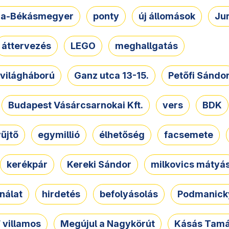
a-Békásmegyer
ponty
új állomások
Ju
áttervezés
LEGO
meghallgatás
. világháború
Ganz utca 13-15.
Petőfi Sándo
Budapest Vásárcsarnokai Kft.
vers
BDK
űjtő
egymillió
élhetőség
facsemete
kerékpár
Kereki Sándor
milkovics mátyá
nálat
hirdetés
befolyásolás
Podmanicky
 villamos
Megújul a Nagykörút
Kásás Tam