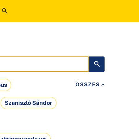
ÖSSZES
bus
Szaniszló Sándor
zbringarendszer