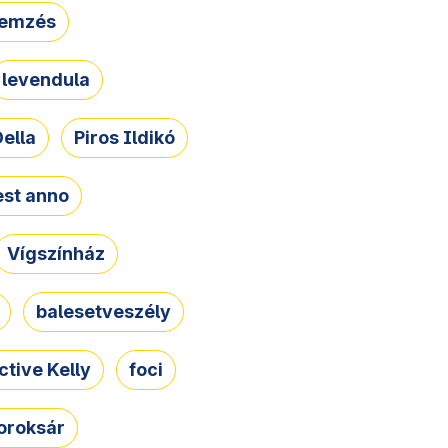
lemzés
levendula
ella
Piros Ildikó
st anno
Vígszínház
balesetveszély
ctive Kelly
foci
oroksár