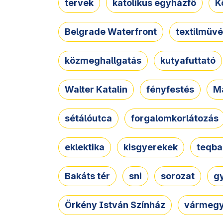
tervek
katolikus egyházfő
K
Belgrade Waterfront
textilművé
közmeghallgatás
kutyafuttató
Walter Katalin
fényfestés
M
sétálóutca
forgalomkorlátozás
eklektika
kisgyerekek
teqba
Bakáts tér
sni
sorozat
g
Örkény István Színház
vármegy