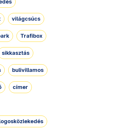
edés
t
világcsúcs
park
Trafibox
sikkasztás
s
bulivillamos
ő
címer
logosközlekedés