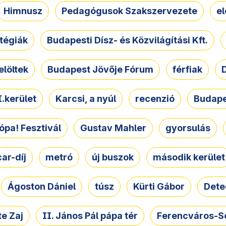
Himnusz
Pedagógusok Szakszervezete
e
atégiák
Budapesti Dísz- és Közvilágítási Kft.
elöltek
Budapest Jövője Fórum
férfiak
D
.kerület
Karcsi, a nyúl
recenzió
Budape
ópa! Fesztivál
Gustav Mahler
gyorsulás
ar-díj
metró
új buszok
második kerület
Ágoston Dániel
túsz
Kürti Gábor
Dete
e Zaj
II. János Pál pápa tér
Ferencváros-S