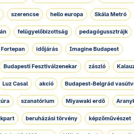
szerencse
hello europa
Skála Metró
zán
felügyelőbizottság
pedagógussztrájk
Fortepan
időjárás
Imagine Budapest
Budapesti Fesztiválzenekar
zászló
Kalau
Luz Casal
akció
Budapest-Belgrád vasútv
zúra
szanatórium
Miyawaki erdő
Arany
akpart
beruházási törvény
képzőművészet