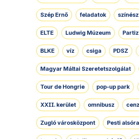
Szép Ernő
feladatok
színész
ELTE
Ludwig Múzeum
Parti
BLKE
víz
csiga
PDSZ
Magyar Máltai Szeretetszolgálat
Tour de Hongrie
pop-up park
XXII. kerület
omnibusz
cen
Zugló városközpont
Pesti alsór