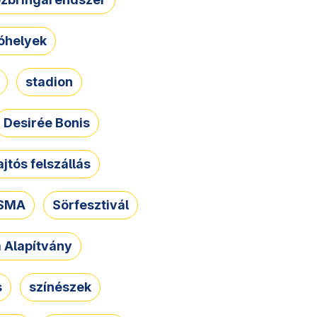
óhelyek
stadion
Desirée Bonis
ajtós felszállás
SMA
Sörfesztivál
a Alapítvány
s
színészek