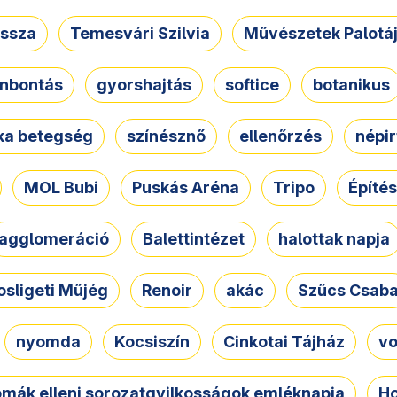
ssza
Temesvári Szilvia
Művészetek Palotá
nbontás
gyorshajtás
softice
botanikus
tka betegség
színésznő
ellenőrzés
népir
MOL Bubi
Puskás Aréna
Tripo
Építés
agglomeráció
Balettintézet
halottak napja
osligeti Műjég
Renoir
akác
Szűcs Csab
nyomda
Kocsiszín
Cinkotai Tájház
vo
omák elleni sorozatgyilkosságok emléknapja
Ho