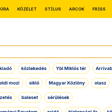
TÚRA
KÖZÉLET
STÍLUS
ARCOK
FRISS
kiadó
közlekedés
Ybl Miklós tér
Arriva
oldi mozi
sikló
Magyar Közlöny
olasz
ezetés
baleset
sérülések
dományi Egyetem
zsidó
biztonsági őr
kö