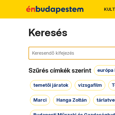
KUL
Keresés
Keresés
Szűrés címkék szerint
európa 
temetői járatok
vizsgafilm
T
Marci
Hanga Zoltán
tárlatv
Budapesti Műszaki és Gazdaságtu