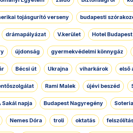
erikai tojásgurító verseny
budapesti szórakoz
drámapályázat
V.kerület
Hotel Budapest
ry
újdonság
gyermekvédelmi könnygáz
ár
Bécsi út
Ukrajna
viharkárok
első 
ntőszolgálat
Rami Malek
újévi beszéd
 Sakál napja
Budapest Nagyregény
Soteri
Nemes Dóra
troli
oktatás
felszólítá