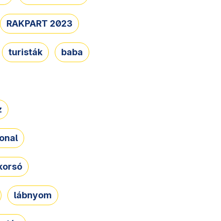
RAKPART 2023
turisták
baba
z
onal
korsó
lábnyom