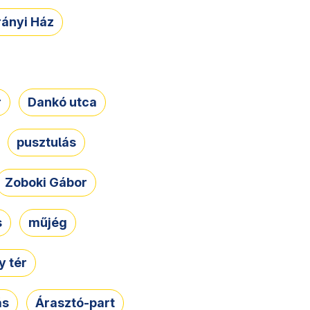
rányi Ház
r
Dankó utca
pusztulás
Zoboki Gábor
s
műjég
 tér
ás
Árasztó-part