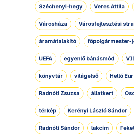
Széchenyi-hegy
Veres Attila
Városháza
Városfejlesztési str
áramátalakító
főpolgármester-j
UEFA
egyenlő bánásmód
VII
könyvtár
világelső
Helló Eur
Radnóti Zsuzsa
állatkert
Osc
térkép
Kerényi László Sándor
Radnóti Sándor
lakcím
Feket