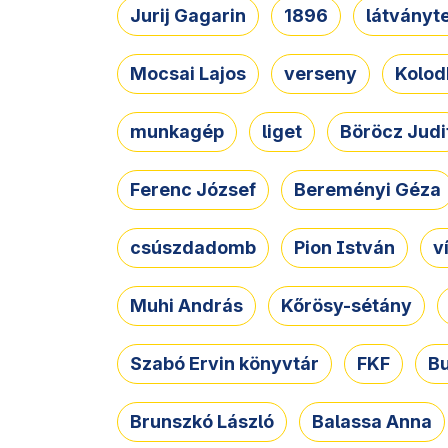
Jurij Gagarin
1896
látványt
Mocsai Lajos
verseny
Kolod
munkagép
liget
Böröcz Judi
Ferenc József
Bereményi Géza
csúszdadomb
Pion István
v
Muhi András
Kőrösy-sétány
Szabó Ervin könyvtár
FKF
B
Brunszkó László
Balassa Anna