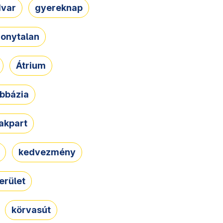
dvar
gyereknap
zonytalan
Átrium
bbázia
rakpart
kedvezmény
erület
körvasút