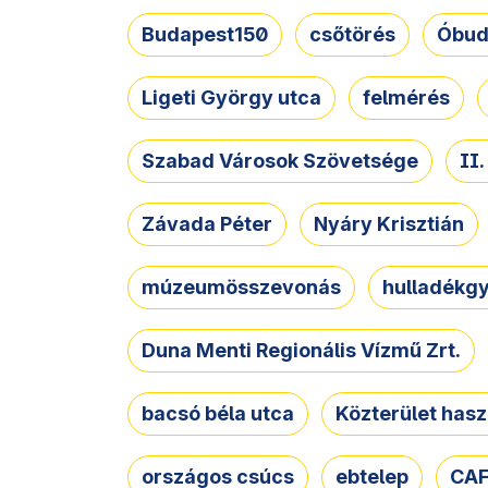
Budapest150
csőtörés
Óbud
Ligeti György utca
felmérés
Szabad Városok Szövetsége
II
Závada Péter
Nyáry Krisztián
múzeumösszevonás
hulladékgy
Duna Menti Regionális Vízmű Zrt.
bacsó béla utca
Közterület hasz
országos csúcs
ebtelep
CAF