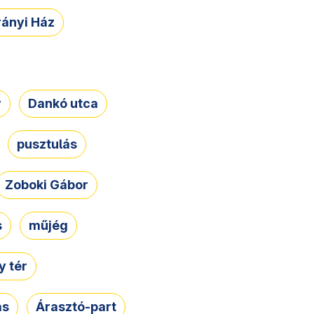
rányi Ház
r
Dankó utca
pusztulás
Zoboki Gábor
s
műjég
 tér
ás
Árasztó-part