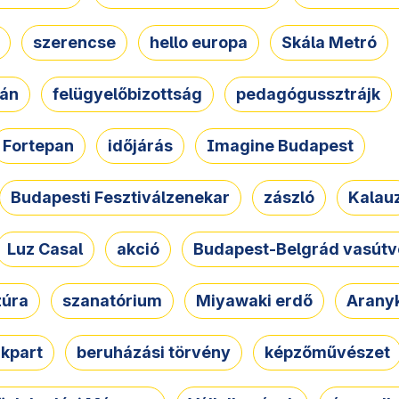
szerencse
hello europa
Skála Metró
zán
felügyelőbizottság
pedagógussztrájk
Fortepan
időjárás
Imagine Budapest
Budapesti Fesztiválzenekar
zászló
Kalau
Luz Casal
akció
Budapest-Belgrád vasútv
zúra
szanatórium
Miyawaki erdő
Arany
akpart
beruházási törvény
képzőművészet