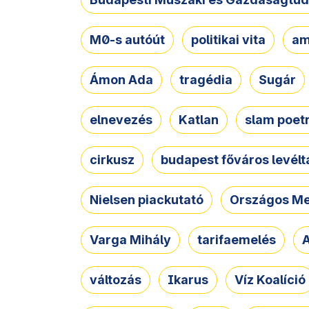
M0-s autóút
politikai vita
am
Ámon Ada
tragédia
Sugár
elnevezés
Katlan
slam poet
cirkusz
budapest főváros levélt
Nielsen piackutató
Országos Me
Varga Mihály
tarifaemelés
A
változás
Ikarus
Víz Koalíció