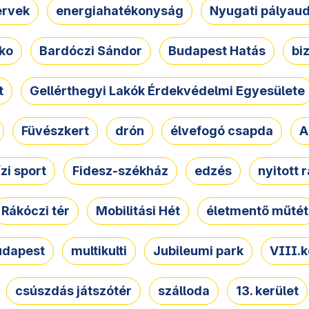
ervek
energiahatékonyság
Nyugati pályau
ko
Bardóczi Sándor
Budapest Hatás
bi
t
Gellérthegyi Lakók Érdekvédelmi Egyesülete
Füvészkert
drón
élvefogó csapda
A
ízi sport
Fidesz-székház
edzés
nyitott 
Rákóczi tér
Mobilitási Hét
életmentő műtét
udapest
multikulti
Jubileumi park
VIII.k
csúszdás játszótér
szálloda
13. kerület