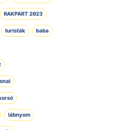
RAKPART 2023
turisták
baba
z
onal
korsó
lábnyom