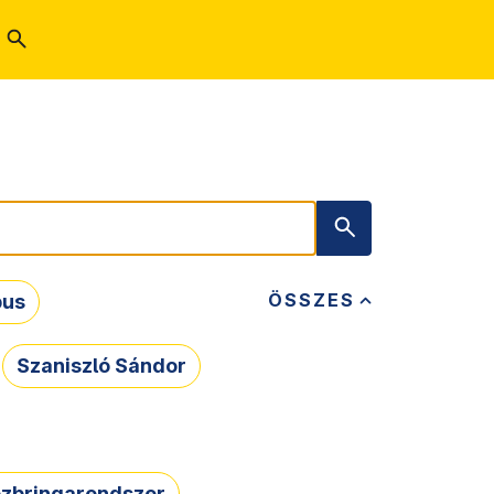
ÖSSZES
bus
Szaniszló Sándor
zbringarendszer