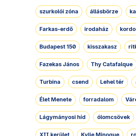
szurkolói zóna
állásbörze
ka
Farkas-erdő
irodaház
kordo
Budapest 150
kisszakasz
ri
Fazekas János
Thy Catafalque
Turbina
csend
Lehel tér
Élet Menete
forradalom
Vár
Lágymányosi híd
ólomcsövek
XII.kerület
Kylie Minogue
r