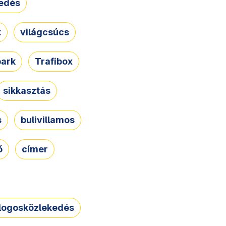
edés
t
világcsúcs
park
Trafibox
sikkasztás
s
bulivillamos
ő
címer
logosközlekedés