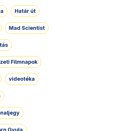
ja
Határ út
Mad Scientist
tás
zeti Filmnapok
videotéka
a
naljegy
rn Gyula