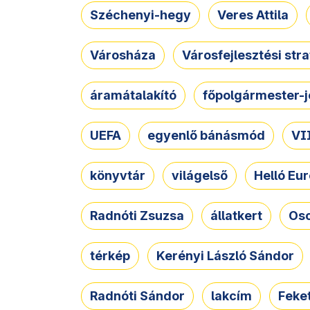
Széchenyi-hegy
Veres Attila
Városháza
Városfejlesztési str
áramátalakító
főpolgármester-j
UEFA
egyenlő bánásmód
VII
könyvtár
világelső
Helló Eur
Radnóti Zsuzsa
állatkert
Osc
térkép
Kerényi László Sándor
Radnóti Sándor
lakcím
Feket