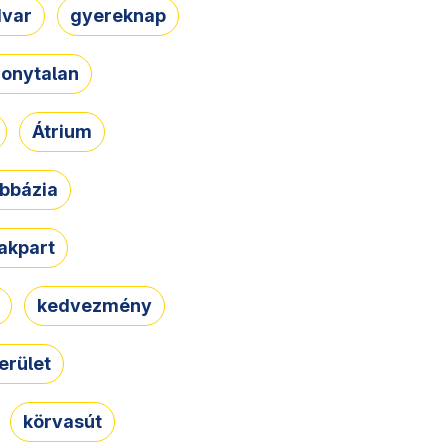
dvar
gyereknap
zonytalan
Átrium
bbázia
rakpart
kedvezmény
erület
körvasút