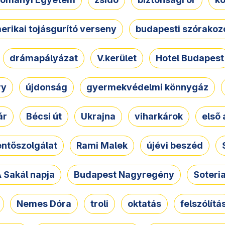
erikai tojásgurító verseny
budapesti szórakoz
drámapályázat
V.kerület
Hotel Budapest
ry
újdonság
gyermekvédelmi könnygáz
ár
Bécsi út
Ukrajna
viharkárok
első 
ntőszolgálat
Rami Malek
újévi beszéd
 Sakál napja
Budapest Nagyregény
Soteri
Nemes Dóra
troli
oktatás
felszólítá