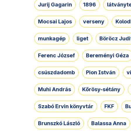
Jurij Gagarin
1896
látványt
Mocsai Lajos
verseny
Kolod
munkagép
liget
Böröcz Judi
Ferenc József
Bereményi Géza
csúszdadomb
Pion István
v
Muhi András
Kőrösy-sétány
Szabó Ervin könyvtár
FKF
B
Brunszkó László
Balassa Anna