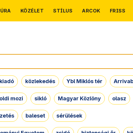
TÚRA
KÖZÉLET
STÍLUS
ARCOK
FRISS
kiadó
közlekedés
Ybl Miklós tér
Arriva
oldi mozi
sikló
Magyar Közlöny
olasz
ezetés
baleset
sérülések
dományi Egyetem
zsidó
biztonsági őr
kö