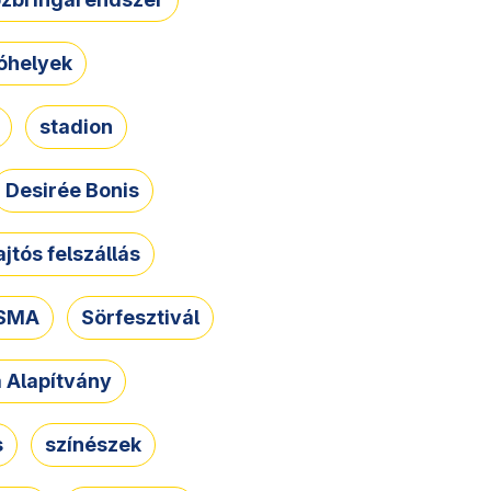
óhelyek
stadion
Desirée Bonis
ajtós felszállás
SMA
Sörfesztivál
a Alapítvány
s
színészek