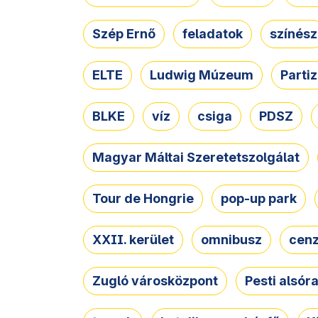
Szép Ernő
feladatok
színész
ELTE
Ludwig Múzeum
Parti
BLKE
víz
csiga
PDSZ
Magyar Máltai Szeretetszolgálat
Tour de Hongrie
pop-up park
XXII. kerület
omnibusz
cen
Zugló városközpont
Pesti alsór