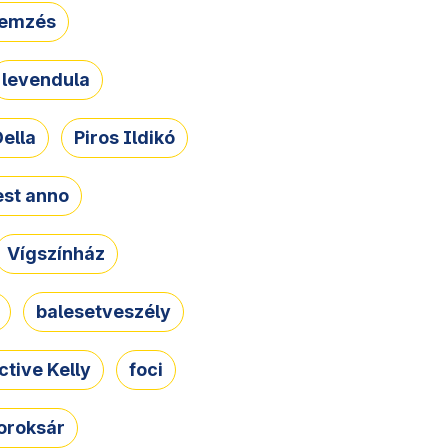
lemzés
levendula
ella
Piros Ildikó
st anno
Vígszínház
balesetveszély
ctive Kelly
foci
oroksár