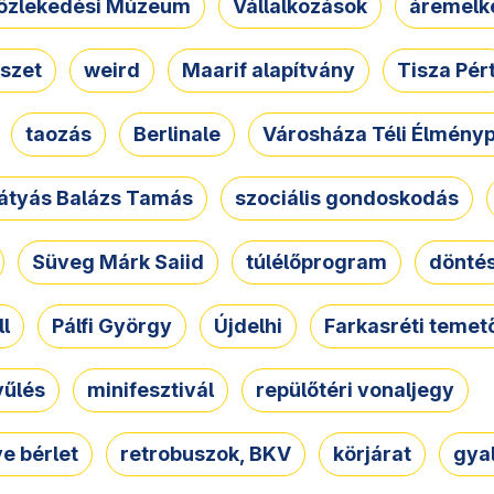
özlekedési Múzeum
Vállalkozások
áremelk
szet
weird
Maarif alapítvány
Tisza Pér
taozás
Berlinale
Városháza Téli Élmény
átyás Balázs Tamás
szociális gondoskodás
Süveg Márk Saiid
túlélőprogram
dönté
ll
Pálfi György
Újdelhi
Farkasréti temet
yűlés
minifesztivál
repülőtéri vonaljegy
e bérlet
retrobuszok, BKV
körjárat
gya