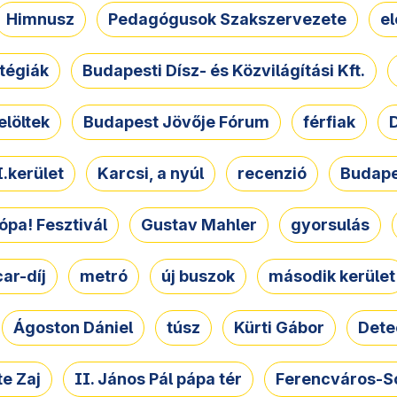
Himnusz
Pedagógusok Szakszervezete
e
atégiák
Budapesti Dísz- és Közvilágítási Kft.
elöltek
Budapest Jövője Fórum
férfiak
D
.kerület
Karcsi, a nyúl
recenzió
Budape
ópa! Fesztivál
Gustav Mahler
gyorsulás
ar-díj
metró
új buszok
második kerület
Ágoston Dániel
túsz
Kürti Gábor
Dete
e Zaj
II. János Pál pápa tér
Ferencváros-S