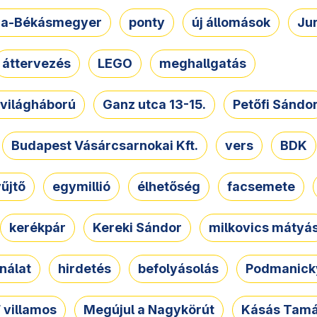
a-Békásmegyer
ponty
új állomások
Ju
áttervezés
LEGO
meghallgatás
. világháború
Ganz utca 13-15.
Petőfi Sándo
Budapest Vásárcsarnokai Kft.
vers
BDK
űjtő
egymillió
élhetőség
facsemete
kerékpár
Kereki Sándor
milkovics mátyá
nálat
hirdetés
befolyásolás
Podmanicky
 villamos
Megújul a Nagykörút
Kásás Tam