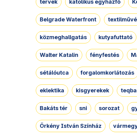
tervek
katolikus egyházfő
K
Belgrade Waterfront
textilművé
közmeghallgatás
kutyafuttató
Walter Katalin
fényfestés
M
sétálóutca
forgalomkorlátozás
eklektika
kisgyerekek
teqba
Bakáts tér
sni
sorozat
g
Örkény István Színház
vármegy