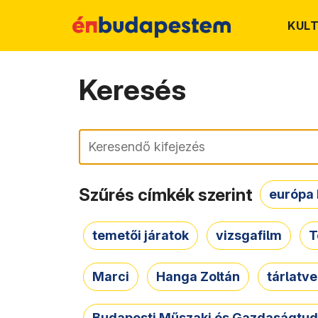
KUL
Keresés
Keresés
Szűrés címkék szerint
európa 
temetői járatok
vizsgafilm
T
Marci
Hanga Zoltán
tárlatv
Budapesti Műszaki és Gazdaságtu