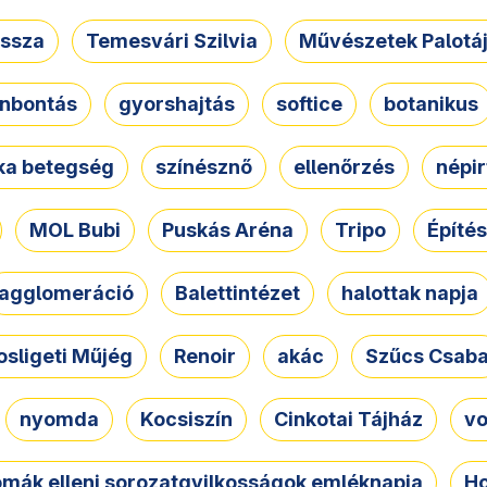
ssza
Temesvári Szilvia
Művészetek Palotá
nbontás
gyorshajtás
softice
botanikus
tka betegség
színésznő
ellenőrzés
népir
MOL Bubi
Puskás Aréna
Tripo
Építés
agglomeráció
Balettintézet
halottak napja
osligeti Műjég
Renoir
akác
Szűcs Csab
nyomda
Kocsiszín
Cinkotai Tájház
vo
omák elleni sorozatgyilkosságok emléknapja
Ho