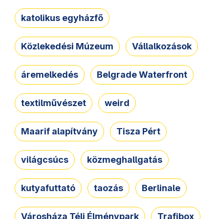
katolikus egyházfő
Közlekedési Múzeum
Vállalkozások
áremelkedés
Belgrade Waterfront
textilművészet
weird
Maarif alapítvány
Tisza Pért
világcsúcs
közmeghallgatás
kutyafuttató
taozás
Berlinale
Városháza Téli Élménypark
Trafibox