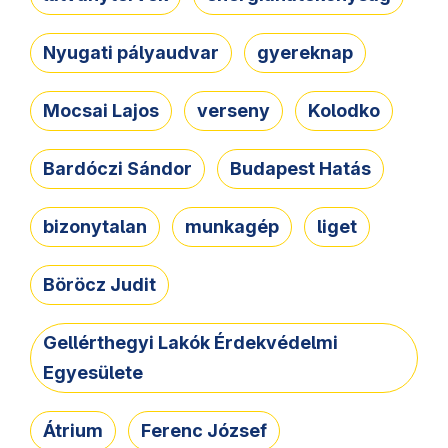
Nyugati pályaudvar
gyereknap
Mocsai Lajos
verseny
Kolodko
Bardóczi Sándor
Budapest Hatás
bizonytalan
munkagép
liget
Böröcz Judit
Gellérthegyi Lakók Érdekvédelmi
Egyesülete
Átrium
Ferenc József