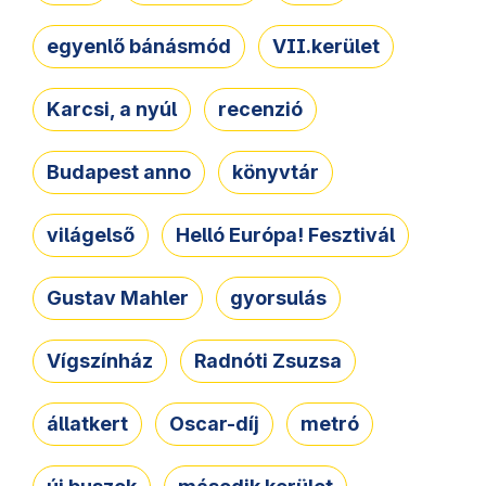
egyenlő bánásmód
VII.kerület
Karcsi, a nyúl
recenzió
Budapest anno
könyvtár
világelső
Helló Európa! Fesztivál
Gustav Mahler
gyorsulás
Vígszínház
Radnóti Zsuzsa
állatkert
Oscar-díj
metró