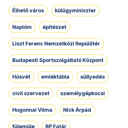
Élhető város
külügyminiszter
Naplóm
építészet
Liszt Ferenc Nemzetközi Repülőtér
Budapesti Sportszolgáltató Központ
Húsvét
emléktábla
süllyedés
civil szervezet
személygépkocsi
Hugonnai Vilma
Nick Árpád
fülemüle
BP Fatár