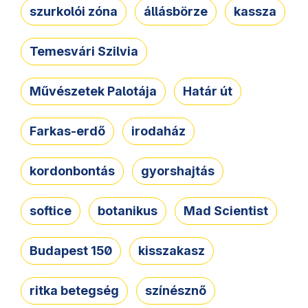
szurkolói zóna
állásbörze
kassza
Temesvári Szilvia
Művészetek Palotája
Határ út
Farkas-erdő
irodaház
kordonbontás
gyorshajtás
softice
botanikus
Mad Scientist
Budapest 150
kisszakasz
ritka betegség
színésznő