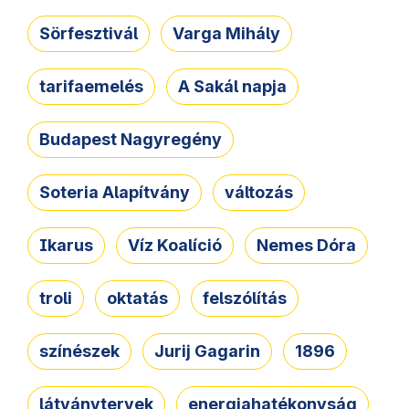
Sörfesztivál
Varga Mihály
tarifaemelés
A Sakál napja
Budapest Nagyregény
Soteria Alapítvány
változás
Ikarus
Víz Koalíció
Nemes Dóra
troli
oktatás
felszólítás
színészek
Jurij Gagarin
1896
látványtervek
energiahatékonyság