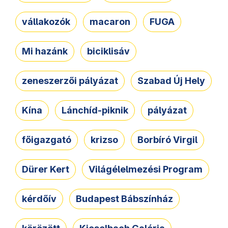
vállakozók
macaron
FUGA
Mi hazánk
biciklisáv
zeneszerzői pályázat
Szabad Új Hely
Kína
Lánchíd-piknik
pályázat
főigazgató
krizso
Borbíró Virgil
Dürer Kert
Világélelmezési Program
kérdőív
Budapest Bábszínház