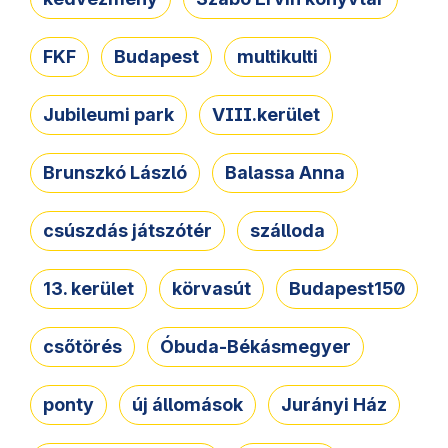
FKF
Budapest
multikulti
Jubileumi park
VIII.kerület
Brunszkó László
Balassa Anna
csúszdás játszótér
szálloda
13. kerület
körvasút
Budapest150
csőtörés
Óbuda-Békásmegyer
ponty
új állomások
Jurányi Ház