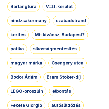
Barlangtúra
VIII. kerület
nindzsakormány
szabadstrand
kerítés
Mit kívánsz, Budapest?
patika
síkosságmentesítés
magyar márka
Csengery utca
Bodor Ádám
Bram Stoker-díj
LEGO-oroszlán
elbontás
Fekete Giorgio
autósüldözés