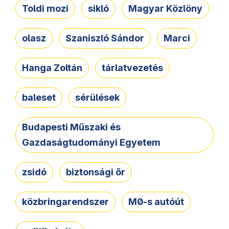
Toldi mozi
sikló
Magyar Közlöny
olasz
Szaniszló Sándor
Marci
Hanga Zoltán
tárlatvezetés
baleset
sérülések
Budapesti Műszaki és
Gazdaságtudományi Egyetem
zsidó
biztonsági őr
közbringarendszer
M0-s autóút