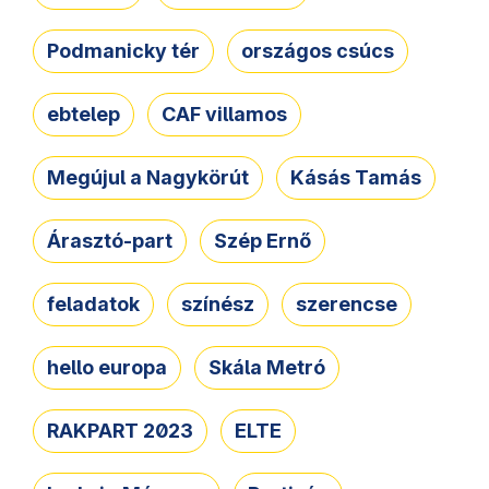
Podmanicky tér
országos csúcs
ebtelep
CAF villamos
Megújul a Nagykörút
Kásás Tamás
Árasztó-part
Szép Ernő
feladatok
színész
szerencse
hello europa
Skála Metró
RAKPART 2023
ELTE