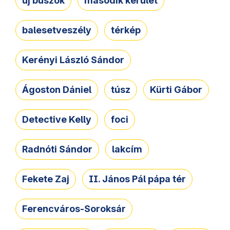
új buszok
második kerület
balesetveszély
térkép
Kerényi László Sándor
Ágoston Dániel
túsz
Kürti Gábor
Detective Kelly
foci
Radnóti Sándor
lakcím
Fekete Zaj
II. János Pál pápa tér
Ferencváros-Soroksár