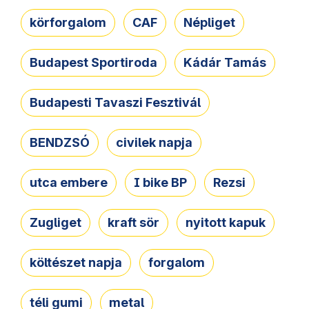
körforgalom
CAF
Népliget
Budapest Sportiroda
Kádár Tamás
Budapesti Tavaszi Fesztivál
BENDZSÓ
civilek napja
utca embere
I bike BP
Rezsi
Zugliget
kraft sör
nyitott kapuk
költészet napja
forgalom
téli gumi
metal