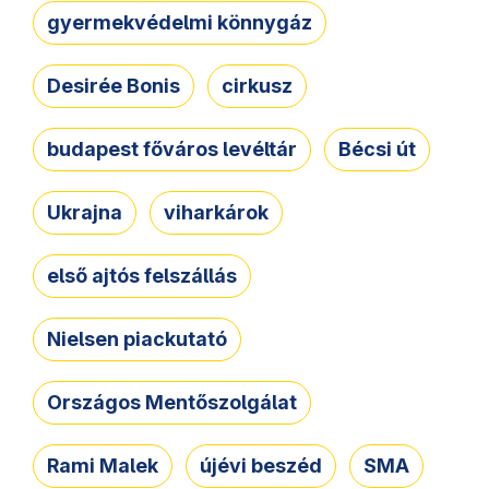
gyermekvédelmi könnygáz
Desirée Bonis
cirkusz
budapest főváros levéltár
Bécsi út
Ukrajna
viharkárok
első ajtós felszállás
Nielsen piackutató
Országos Mentőszolgálat
Rami Malek
újévi beszéd
SMA