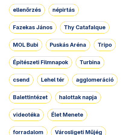
ellenőrzés
népirtás
Fazekas János
Thy Catafalque
MOL Bubi
Puskás Aréna
Tripo
Építészeti Filmnapok
Turbina
csend
Lehel tér
agglomeráció
Balettintézet
halottak napja
videotéka
Élet Menete
forradalom
Városligeti Műjég