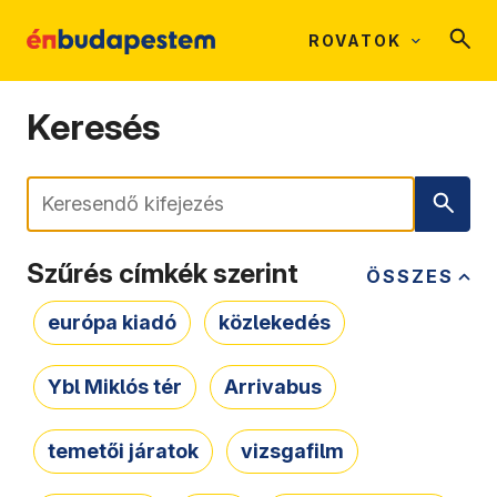
ROVATOK
Keresés
Keresés
Szűrés címkék szerint
ÖSSZES
európa kiadó
közlekedés
Ybl Miklós tér
Arrivabus
temetői járatok
vizsgafilm