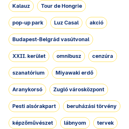
Kalauz
Tour de Hongrie
pop-up park
Luz Casal
akció
Budapest-Belgrád vasútvonal
XXII. kerület
omnibusz
cenzúra
szanatórium
Miyawaki erdő
Aranykorsó
Zugló városközpont
Pesti alsórakpart
beruházási törvény
képzőművészet
lábnyom
tervek