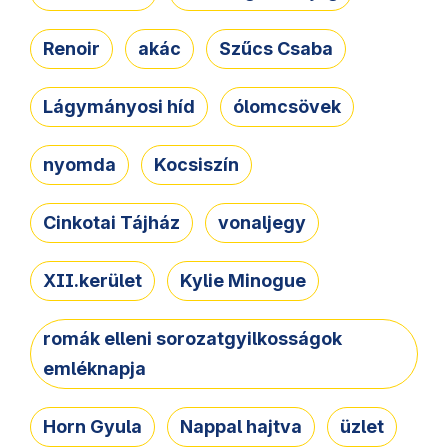
Renoir
akác
Szűcs Csaba
Lágymányosi híd
ólomcsövek
nyomda
Kocsiszín
Cinkotai Tájház
vonaljegy
XII.kerület
Kylie Minogue
romák elleni sorozatgyilkosságok
emléknapja
Horn Gyula
Nappal hajtva
üzlet