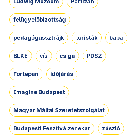
Ludwig Múzeum
Partizán
felügyelőbizottság
pedagógussztrájk
turisták
baba
BLKE
víz
csiga
PDSZ
Fortepan
időjárás
Imagine Budapest
Magyar Máltai Szeretetszolgálat
Budapesti Fesztiválzenekar
zászló