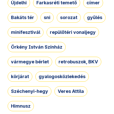
Újdelhi
Farkasréti temető
címer
Bakáts tér
sni
sorozat
gyűlés
minifesztivál
repülőtéri vonaljegy
Örkény István Színház
vármegye bérlet
retrobuszok, BKV
körjárat
gyalogosközlekedés
Széchenyi-hegy
Veres Attila
Himnusz