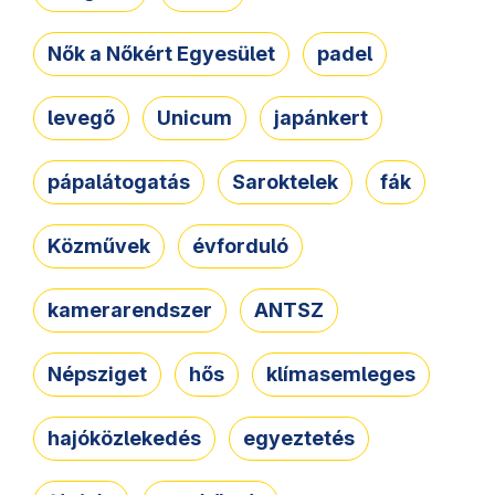
Nők a Nőkért Egyesület
padel
levegő
Unicum
japánkert
pápalátogatás
Saroktelek
fák
Közművek
évforduló
kamerarendszer
ANTSZ
Népsziget
hős
klímasemleges
hajóközlekedés
egyeztetés