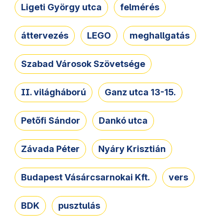
Ligeti György utca
felmérés
áttervezés
LEGO
meghallgatás
Szabad Városok Szövetsége
II. világháború
Ganz utca 13-15.
Petőfi Sándor
Dankó utca
Závada Péter
Nyáry Krisztián
Budapest Vásárcsarnokai Kft.
vers
BDK
pusztulás