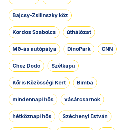
Bajcsy-Zsilinszky köz
Kordos Szabolcs
úthálózat
M0-ás autópálya
DinoPark
CNN
Chez Dodo
Szélkapu
Kőris Közösségi Kert
Bimba
mindennapi hős
vásárcsarnok
hétköznapi hős
Széchenyi István