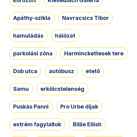
körözött
Kieselbach Galéria
Apáthy-szikla
Navracsics Tibor
hamuládás
hálózat
parkolási zóna
Harminckettesek tere
Dob utca
autóbusz
etető
Samu
erkölcstelenség
Puskás Panni
Pro Urbe díjak
extrém fagylaltok
Billie Eilish