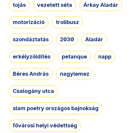
tojás
vezetett séta
Árkay Aladár
motorizáció
trolibusz
szondáztatás
2030
Aladár
erkélyzöldítés
petanque
napp
Béres András
nagylemez
Csalogány utca
slam poetry országos bajnokság
fővárosi helyi védettség