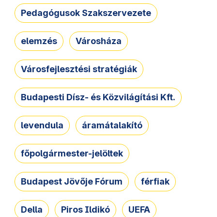
Pedagógusok Szakszervezete
elemzés
Városháza
Városfejlesztési stratégiák
Budapesti Dísz- és Közvilágítási Kft.
levendula
áramátalakító
főpolgármester-jelöltek
Budapest Jövője Fórum
férfiak
Della
Piros Ildikó
UEFA