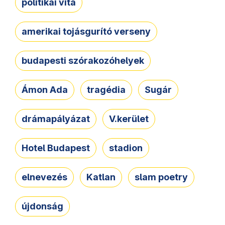
politikai vita
amerikai tojásgurító verseny
budapesti szórakozóhelyek
Ámon Ada
tragédia
Sugár
drámapályázat
V.kerület
Hotel Budapest
stadion
elnevezés
Katlan
slam poetry
újdonság