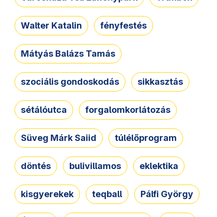
Walter Katalin
fényfestés
Mátyás Balázs Tamás
szociális gondoskodás
sikkasztás
sétálóutca
forgalomkorlátozás
Süveg Márk Saiid
túlélőprogram
döntés
bulivillamos
eklektika
kisgyerekek
teqball
Pálfi György