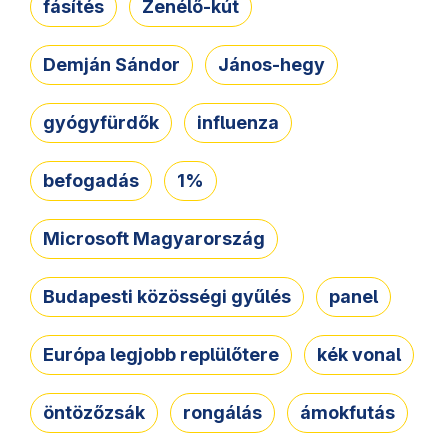
fásítés
Zenélő-kút
Demján Sándor
János-hegy
gyógyfürdők
influenza
befogadás
1%
Microsoft Magyarország
Budapesti közösségi gyűlés
panel
Európa legjobb replülőtere
kék vonal
öntözőzsák
rongálás
ámokfutás