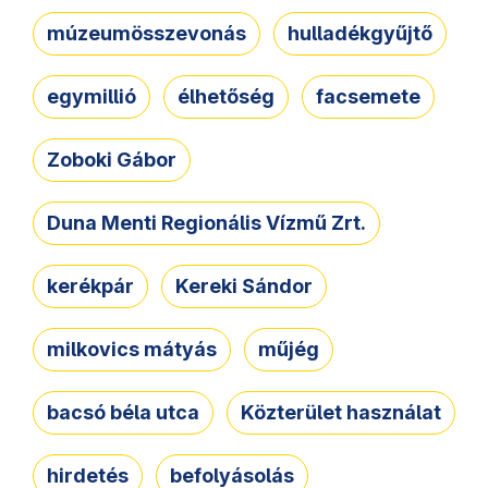
múzeumösszevonás
hulladékgyűjtő
egymillió
élhetőség
facsemete
Zoboki Gábor
Duna Menti Regionális Vízmű Zrt.
kerékpár
Kereki Sándor
milkovics mátyás
műjég
bacsó béla utca
Közterület használat
hirdetés
befolyásolás