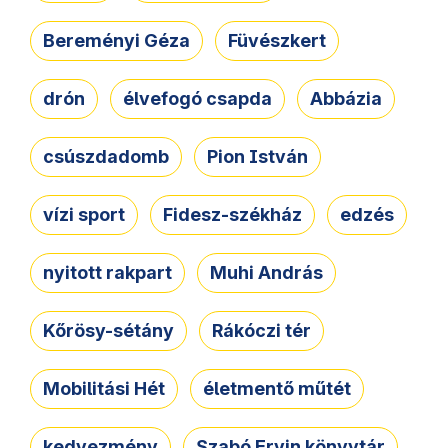
Bereményi Géza
Füvészkert
drón
élvefogó csapda
Abbázia
csúszdadomb
Pion István
vízi sport
Fidesz-székház
edzés
nyitott rakpart
Muhi András
Kőrösy-sétány
Rákóczi tér
Mobilitási Hét
életmentő műtét
kedvezmény
Szabó Ervin könyvtár