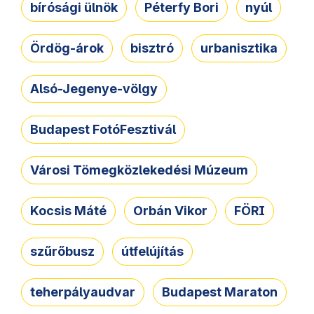
bírósági ülnök
Péterfy Bori
nyúl
Ördög-árok
bisztró
urbanisztika
Alsó-Jegenye-völgy
Budapest FotóFesztivál
Városi Tömegközlekedési Múzeum
Kocsis Máté
Orbán Vikor
FÖRI
szűrőbusz
útfelújítás
teherpályaudvar
Budapest Maraton