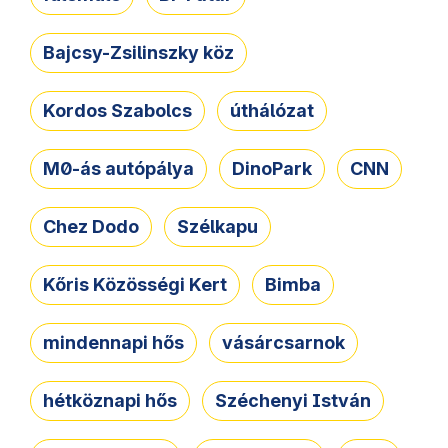
Bajcsy-Zsilinszky köz
Kordos Szabolcs
úthálózat
M0-ás autópálya
DinoPark
CNN
Chez Dodo
Szélkapu
Kőris Közösségi Kert
Bimba
mindennapi hős
vásárcsarnok
hétköznapi hős
Széchenyi István