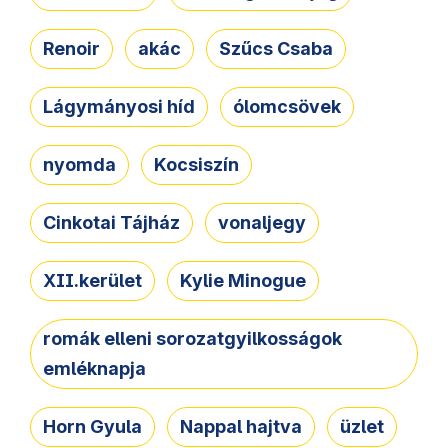
Renoir
akác
Szűcs Csaba
Lágymányosi híd
ólomcsövek
nyomda
Kocsiszín
Cinkotai Tájház
vonaljegy
XII.kerület
Kylie Minogue
romák elleni sorozatgyilkosságok
emléknapja
Horn Gyula
Nappal hajtva
üzlet