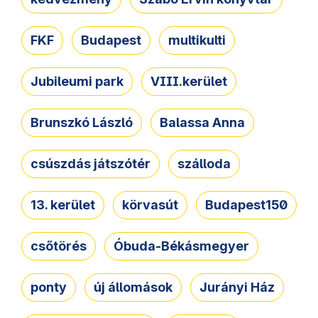
FKF
Budapest
multikulti
Jubileumi park
VIII.kerület
Brunszkó László
Balassa Anna
csúszdás játszótér
szálloda
13. kerület
körvasút
Budapest150
csőtörés
Óbuda-Békásmegyer
ponty
új állomások
Jurányi Ház