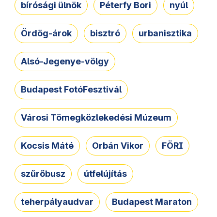
bírósági ülnök
Péterfy Bori
nyúl
Ördög-árok
bisztró
urbanisztika
Alsó-Jegenye-völgy
Budapest FotóFesztivál
Városi Tömegközlekedési Múzeum
Kocsis Máté
Orbán Vikor
FÖRI
szűrőbusz
útfelújítás
teherpályaudvar
Budapest Maraton