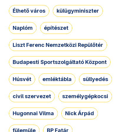
Élhető város
külügyminiszter
Naplóm
építészet
Liszt Ferenc Nemzetközi Repülőtér
Budapesti Sportszolgáltató Központ
Húsvét
emléktábla
süllyedés
civil szervezet
személygépkocsi
Hugonnai Vilma
Nick Árpád
fülemüle
BP Fatár