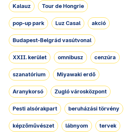
Kalauz
Tour de Hongrie
pop-up park
Luz Casal
akció
Budapest-Belgrád vasútvonal
XXII. kerület
omnibusz
cenzúra
szanatórium
Miyawaki erdő
Aranykorsó
Zugló városközpont
Pesti alsórakpart
beruházási törvény
képzőművészet
lábnyom
tervek