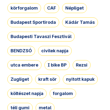
körforgalom
CAF
Népliget
Budapest Sportiroda
Kádár Tamás
Budapesti Tavaszi Fesztivál
BENDZSÓ
civilek napja
utca embere
I bike BP
Rezsi
Zugliget
kraft sör
nyitott kapuk
költészet napja
forgalom
téli gumi
metal