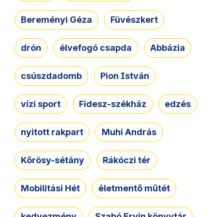
Bereményi Géza
Füvészkert
drón
élvefogó csapda
Abbázia
csúszdadomb
Pion István
vízi sport
Fidesz-székház
edzés
nyitott rakpart
Muhi András
Kőrösy-sétány
Rákóczi tér
Mobilitási Hét
életmentő műtét
kedvezmény
Szabó Ervin könyvtár