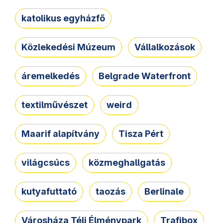
katolikus egyházfő
Közlekedési Múzeum
Vállalkozások
áremelkedés
Belgrade Waterfront
textilművészet
weird
Maarif alapítvány
Tisza Pért
világcsúcs
közmeghallgatás
kutyafuttató
taozás
Berlinale
Városháza Téli Élménypark
Trafibox