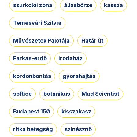
szurkolói zóna
állásbörze
kassza
Temesvári Szilvia
Művészetek Palotája
Határ út
Farkas-erdő
irodaház
kordonbontás
gyorshajtás
softice
botanikus
Mad Scientist
Budapest 150
kisszakasz
ritka betegség
színésznő