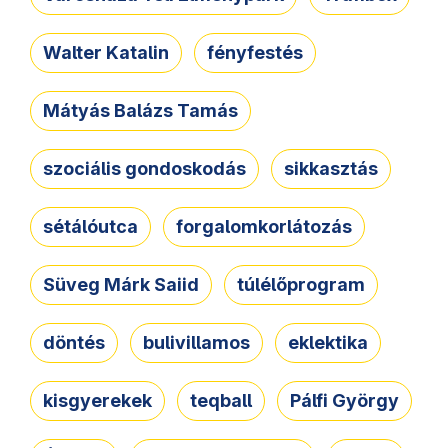
Walter Katalin
fényfestés
Mátyás Balázs Tamás
szociális gondoskodás
sikkasztás
sétálóutca
forgalomkorlátozás
Süveg Márk Saiid
túlélőprogram
döntés
bulivillamos
eklektika
kisgyerekek
teqball
Pálfi György