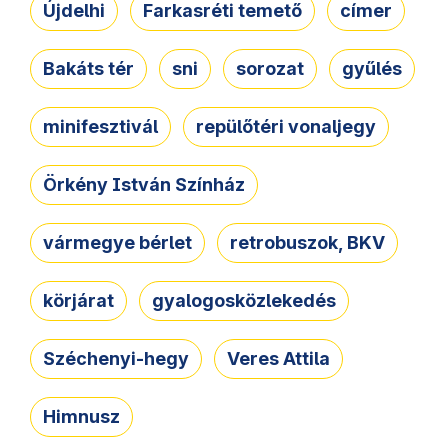
Újdelhi
Farkasréti temető
címer
Bakáts tér
sni
sorozat
gyűlés
minifesztivál
repülőtéri vonaljegy
Örkény István Színház
vármegye bérlet
retrobuszok, BKV
körjárat
gyalogosközlekedés
Széchenyi-hegy
Veres Attila
Himnusz