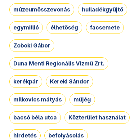
múzeumösszevonás
hulladékgyűjtő
egymillió
élhetőség
facsemete
Zoboki Gábor
Duna Menti Regionális Vízmű Zrt.
kerékpár
Kereki Sándor
milkovics mátyás
műjég
bacsó béla utca
Közterület használat
hirdetés
befolyásolás