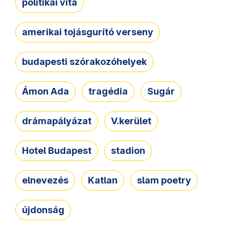
politikai vita
amerikai tojásgurító verseny
budapesti szórakozóhelyek
Ámon Ada
tragédia
Sugár
drámapályázat
V.kerület
Hotel Budapest
stadion
elnevezés
Katlan
slam poetry
újdonság