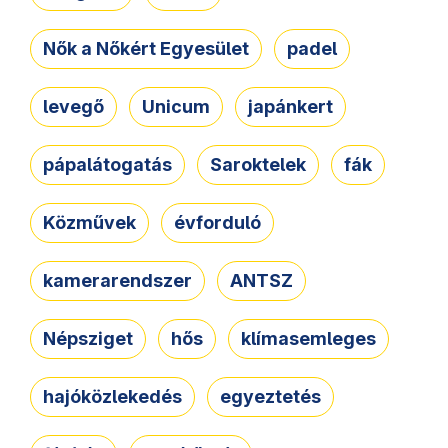
Nők a Nőkért Egyesület
padel
levegő
Unicum
japánkert
pápalátogatás
Saroktelek
fák
Közművek
évforduló
kamerarendszer
ANTSZ
Népsziget
hős
klímasemleges
hajóközlekedés
egyeztetés