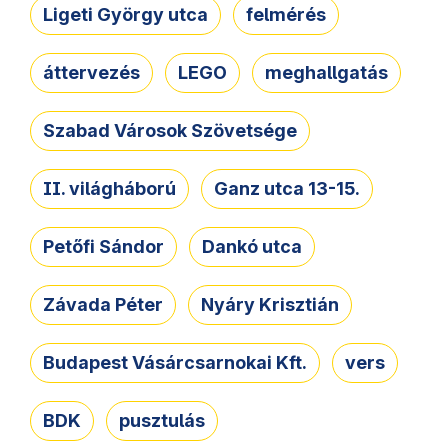
Ligeti György utca
felmérés
áttervezés
LEGO
meghallgatás
Szabad Városok Szövetsége
II. világháború
Ganz utca 13-15.
Petőfi Sándor
Dankó utca
Závada Péter
Nyáry Krisztián
Budapest Vásárcsarnokai Kft.
vers
BDK
pusztulás