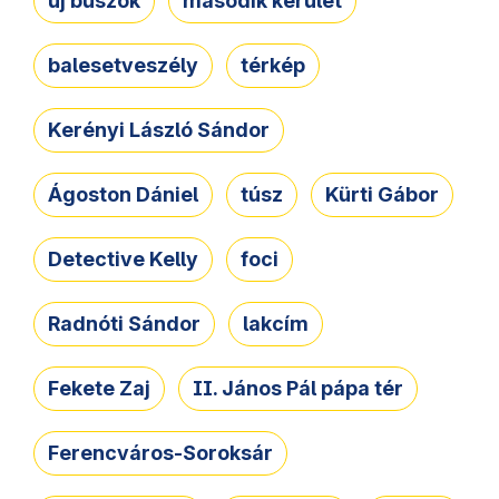
új buszok
második kerület
balesetveszély
térkép
Kerényi László Sándor
Ágoston Dániel
túsz
Kürti Gábor
Detective Kelly
foci
Radnóti Sándor
lakcím
Fekete Zaj
II. János Pál pápa tér
Ferencváros-Soroksár