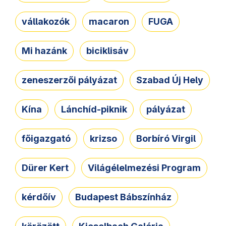
vállakozók
macaron
FUGA
Mi hazánk
biciklisáv
zeneszerzői pályázat
Szabad Új Hely
Kína
Lánchíd-piknik
pályázat
főigazgató
krizso
Borbíró Virgil
Dürer Kert
Világélelmezési Program
kérdőív
Budapest Bábszínház