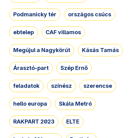
Podmanicky tér
országos csúcs
ebtelep
CAF villamos
Megújul a Nagykörút
Kásás Tamás
Árasztó-part
Szép Ernő
feladatok
színész
szerencse
hello europa
Skála Metró
RAKPART 2023
ELTE