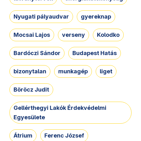
Nyugati pályaudvar
gyereknap
Mocsai Lajos
verseny
Kolodko
Bardóczi Sándor
Budapest Hatás
bizonytalan
munkagép
liget
Böröcz Judit
Gellérthegyi Lakók Érdekvédelmi
Egyesülete
Átrium
Ferenc József