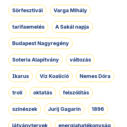
Sörfesztivál
Varga Mihály
tarifaemelés
A Sakál napja
Budapest Nagyregény
Soteria Alapítvány
változás
Ikarus
Víz Koalíció
Nemes Dóra
troli
oktatás
felszólítás
színészek
Jurij Gagarin
1896
látványtervek
energiahatékonyság