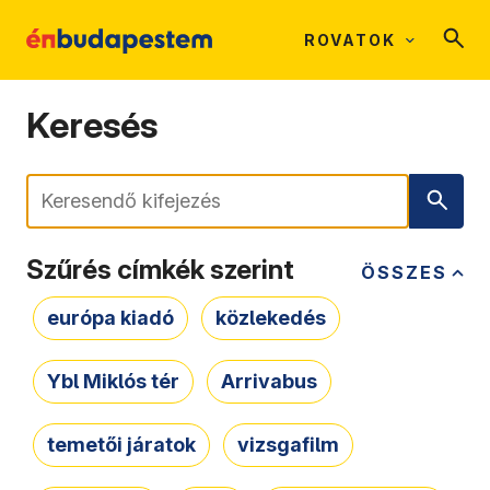
ROVATOK
Keresés
Keresés
Szűrés címkék szerint
ÖSSZES
európa kiadó
közlekedés
Ybl Miklós tér
Arrivabus
temetői járatok
vizsgafilm