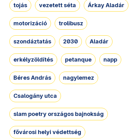
tojás
vezetett séta
Árkay Aladár
motorizáció
trolibusz
szondáztatás
2030
Aladár
erkélyzöldítés
petanque
napp
Béres András
nagylemez
Csalogány utca
slam poetry országos bajnokság
fővárosi helyi védettség