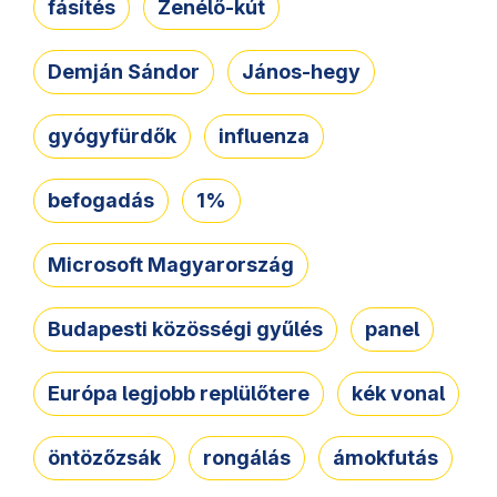
fásítés
Zenélő-kút
Demján Sándor
János-hegy
gyógyfürdők
influenza
befogadás
1%
Microsoft Magyarország
Budapesti közösségi gyűlés
panel
Európa legjobb replülőtere
kék vonal
öntözőzsák
rongálás
ámokfutás