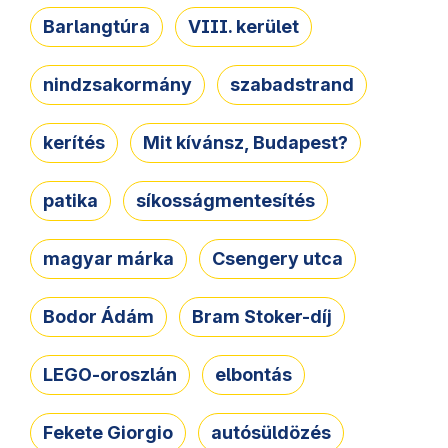
Barlangtúra
VIII. kerület
nindzsakormány
szabadstrand
kerítés
Mit kívánsz, Budapest?
patika
síkosságmentesítés
magyar márka
Csengery utca
Bodor Ádám
Bram Stoker-díj
LEGO-oroszlán
elbontás
Fekete Giorgio
autósüldözés