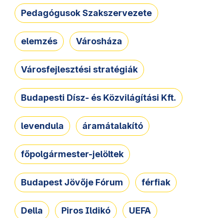
Pedagógusok Szakszervezete
elemzés
Városháza
Városfejlesztési stratégiák
Budapesti Dísz- és Közvilágítási Kft.
levendula
áramátalakító
főpolgármester-jelöltek
Budapest Jövője Fórum
férfiak
Della
Piros Ildikó
UEFA