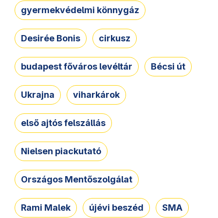
gyermekvédelmi könnygáz
Desirée Bonis
cirkusz
budapest főváros levéltár
Bécsi út
Ukrajna
viharkárok
első ajtós felszállás
Nielsen piackutató
Országos Mentőszolgálat
Rami Malek
újévi beszéd
SMA