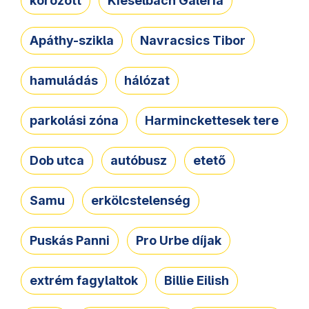
körözött
Kieselbach Galéria
Apáthy-szikla
Navracsics Tibor
hamuládás
hálózat
parkolási zóna
Harminckettesek tere
Dob utca
autóbusz
etető
Samu
erkölcstelenség
Puskás Panni
Pro Urbe díjak
extrém fagylaltok
Billie Eilish