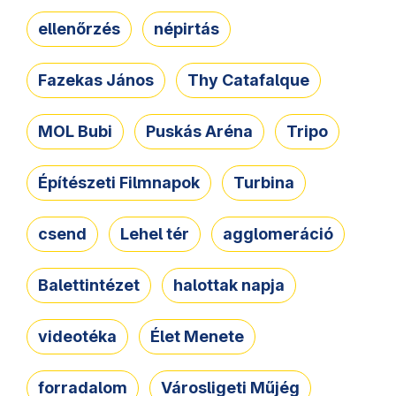
ellenőrzés
népirtás
Fazekas János
Thy Catafalque
MOL Bubi
Puskás Aréna
Tripo
Építészeti Filmnapok
Turbina
csend
Lehel tér
agglomeráció
Balettintézet
halottak napja
videotéka
Élet Menete
forradalom
Városligeti Műjég