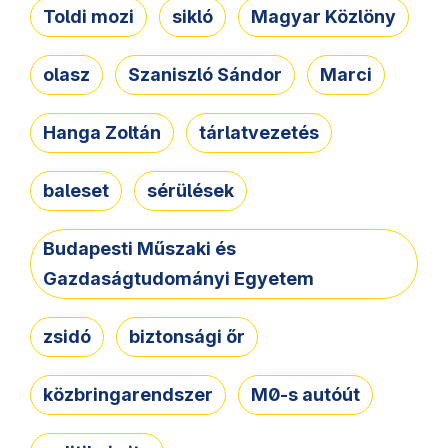
Toldi mozi
sikló
Magyar Közlöny
olasz
Szaniszló Sándor
Marci
Hanga Zoltán
tárlatvezetés
baleset
sérülések
Budapesti Műszaki és
Gazdaságtudományi Egyetem
zsidó
biztonsági őr
közbringarendszer
M0-s autóút