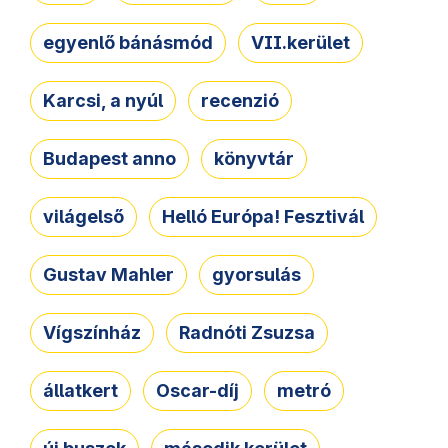
egyenlő bánásmód
VII.kerület
Karcsi, a nyúl
recenzió
Budapest anno
könyvtár
világelső
Helló Európa! Fesztivál
Gustav Mahler
gyorsulás
Vígszínház
Radnóti Zsuzsa
állatkert
Oscar-díj
metró