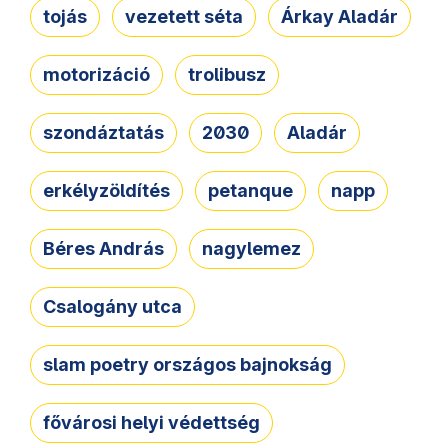
tojás
vezetett séta
Árkay Aladár
motorizáció
trolibusz
szondáztatás
2030
Aladár
erkélyzöldítés
petanque
napp
Béres András
nagylemez
Csalogány utca
slam poetry országos bajnokság
fővárosi helyi védettség