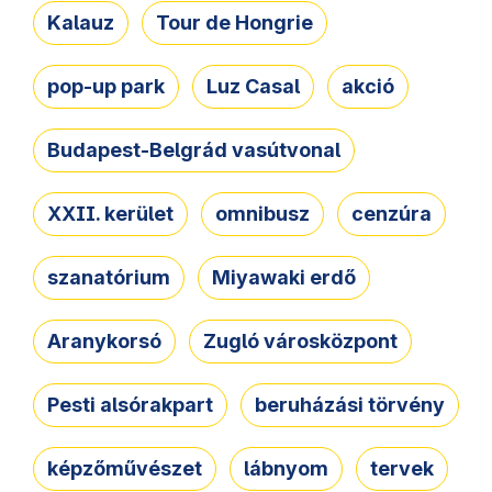
Kalauz
Tour de Hongrie
pop-up park
Luz Casal
akció
Budapest-Belgrád vasútvonal
XXII. kerület
omnibusz
cenzúra
szanatórium
Miyawaki erdő
Aranykorsó
Zugló városközpont
Pesti alsórakpart
beruházási törvény
képzőművészet
lábnyom
tervek