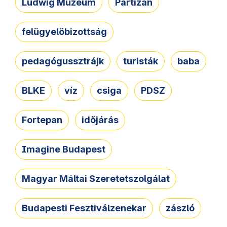
Ludwig Múzeum
Partizán
felügyelőbizottság
pedagógussztrájk
turisták
baba
BLKE
víz
csiga
PDSZ
Fortepan
időjárás
Imagine Budapest
Magyar Máltai Szeretetszolgálat
Budapesti Fesztiválzenekar
zászló