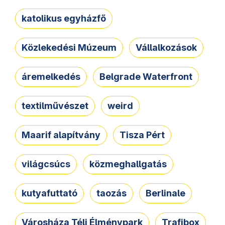
katolikus egyházfő
Közlekedési Múzeum
Vállalkozások
áremelkedés
Belgrade Waterfront
textilművészet
weird
Maarif alapítvány
Tisza Pért
világcsúcs
közmeghallgatás
kutyafuttató
taozás
Berlinale
Városháza Téli Élménypark
Trafibox