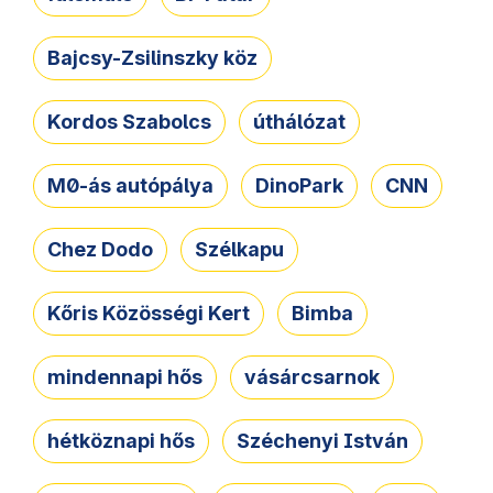
Bajcsy-Zsilinszky köz
Kordos Szabolcs
úthálózat
M0-ás autópálya
DinoPark
CNN
Chez Dodo
Szélkapu
Kőris Közösségi Kert
Bimba
mindennapi hős
vásárcsarnok
hétköznapi hős
Széchenyi István