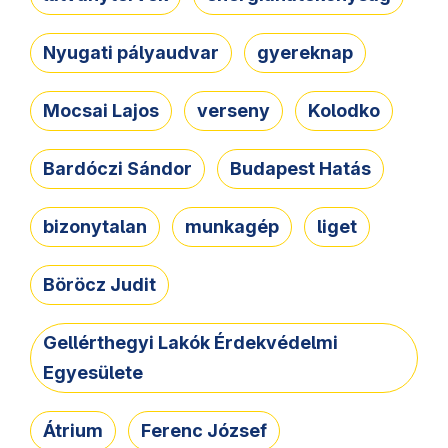
Nyugati pályaudvar
gyereknap
Mocsai Lajos
verseny
Kolodko
Bardóczi Sándor
Budapest Hatás
bizonytalan
munkagép
liget
Böröcz Judit
Gellérthegyi Lakók Érdekvédelmi
Egyesülete
Átrium
Ferenc József