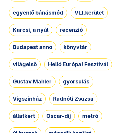
egyenlő bánásmód
VII.kerület
Karcsi, a nyúl
recenzió
Budapest anno
könyvtár
világelső
Helló Európa! Fesztivál
Gustav Mahler
gyorsulás
Vígszínház
Radnóti Zsuzsa
állatkert
Oscar-díj
metró