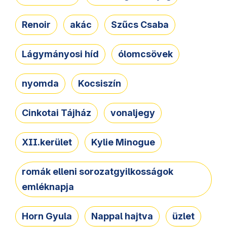
Renoir
akác
Szűcs Csaba
Lágymányosi híd
ólomcsövek
nyomda
Kocsiszín
Cinkotai Tájház
vonaljegy
XII.kerület
Kylie Minogue
romák elleni sorozatgyilkosságok
emléknapja
Horn Gyula
Nappal hajtva
üzlet