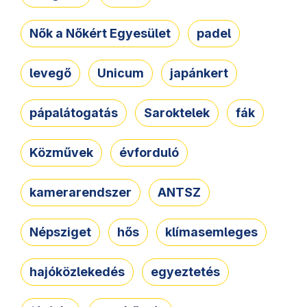
Nők a Nőkért Egyesület
padel
levegő
Unicum
japánkert
pápalátogatás
Saroktelek
fák
Közművek
évforduló
kamerarendszer
ANTSZ
Népsziget
hős
klímasemleges
hajóközlekedés
egyeztetés