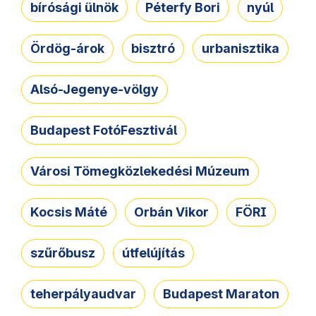
bírósági ülnök
Péterfy Bori
nyúl
Ördög-árok
bisztró
urbanisztika
Alsó-Jegenye-völgy
Budapest FotóFesztivál
Városi Tömegközlekedési Múzeum
Kocsis Máté
Orbán Vikor
FÖRI
szűrőbusz
útfelújítás
teherpályaudvar
Budapest Maraton