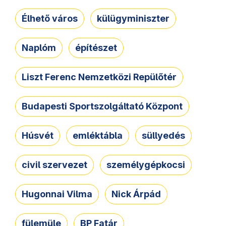
Élhető város
külügyminiszter
Naplóm
építészet
Liszt Ferenc Nemzetközi Repülőtér
Budapesti Sportszolgáltató Központ
Húsvét
emléktábla
süllyedés
civil szervezet
személygépkocsi
Hugonnai Vilma
Nick Árpád
fülemüle
BP Fatár