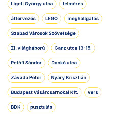
Ligeti György utca
felmérés
áttervezés
LEGO
meghallgatás
Szabad Városok Szövetsége
II. világháború
Ganz utca 13-15.
Petőfi Sándor
Dankó utca
Závada Péter
Nyáry Krisztián
Budapest Vásárcsarnokai Kft.
vers
BDK
pusztulás