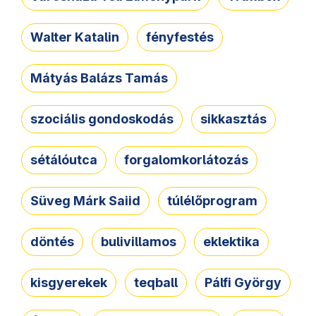
Walter Katalin
fényfestés
Mátyás Balázs Tamás
szociális gondoskodás
sikkasztás
sétálóutca
forgalomkorlátozás
Süveg Márk Saiid
túlélőprogram
döntés
bulivillamos
eklektika
kisgyerekek
teqball
Pálfi György