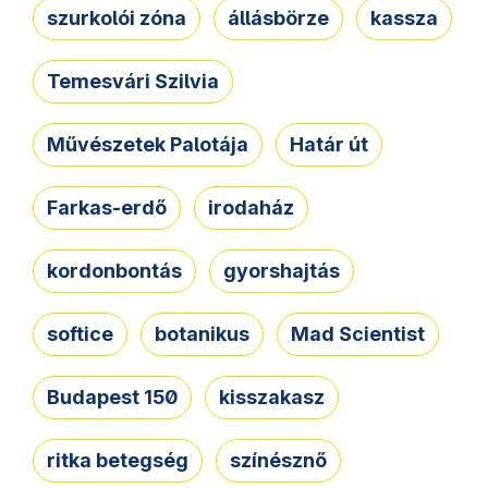
szurkolói zóna
állásbörze
kassza
Temesvári Szilvia
Művészetek Palotája
Határ út
Farkas-erdő
irodaház
kordonbontás
gyorshajtás
softice
botanikus
Mad Scientist
Budapest 150
kisszakasz
ritka betegség
színésznő