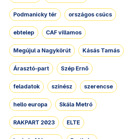
Podmanicky tér
országos csúcs
ebtelep
CAF villamos
Megújul a Nagykörút
Kásás Tamás
Árasztó-part
Szép Ernő
feladatok
színész
szerencse
hello europa
Skála Metró
RAKPART 2023
ELTE