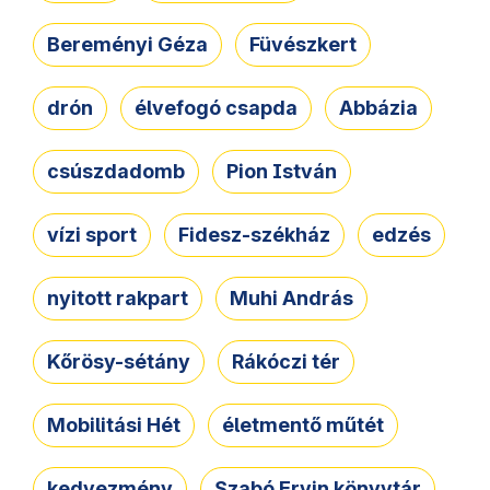
Bereményi Géza
Füvészkert
drón
élvefogó csapda
Abbázia
csúszdadomb
Pion István
vízi sport
Fidesz-székház
edzés
nyitott rakpart
Muhi András
Kőrösy-sétány
Rákóczi tér
Mobilitási Hét
életmentő műtét
kedvezmény
Szabó Ervin könyvtár