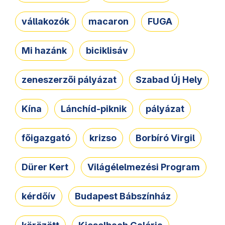
vállakozók
macaron
FUGA
Mi hazánk
biciklisáv
zeneszerzői pályázat
Szabad Új Hely
Kína
Lánchíd-piknik
pályázat
főigazgató
krizso
Borbíró Virgil
Dürer Kert
Világélelmezési Program
kérdőív
Budapest Bábszínház