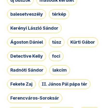
új buszok
második kerület
balesetveszély
térkép
Kerényi László Sándor
Ágoston Dániel
túsz
Kürti Gábor
Detective Kelly
foci
Radnóti Sándor
lakcím
Fekete Zaj
II. János Pál pápa tér
Ferencváros-Soroksár