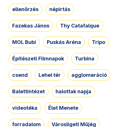
ellenőrzés
népirtás
Fazekas János
Thy Catafalque
MOL Bubi
Puskás Aréna
Tripo
Építészeti Filmnapok
Turbina
csend
Lehel tér
agglomeráció
Balettintézet
halottak napja
videotéka
Élet Menete
forradalom
Városligeti Műjég