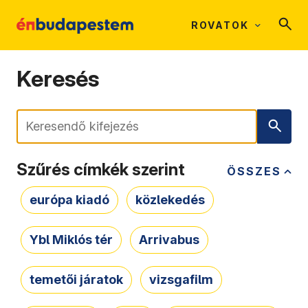
ROVATOK
Keresés
Keresés
Szűrés címkék szerint
ÖSSZES
európa kiadó
közlekedés
Ybl Miklós tér
Arrivabus
temetői járatok
vizsgafilm