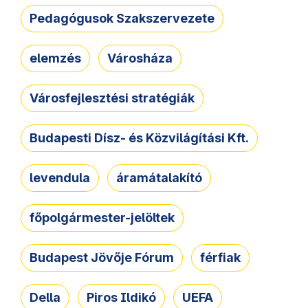
Pedagógusok Szakszervezete
elemzés
Városháza
Városfejlesztési stratégiák
Budapesti Dísz- és Közvilágítási Kft.
levendula
áramátalakító
főpolgármester-jelöltek
Budapest Jövője Fórum
férfiak
Della
Piros Ildikó
UEFA