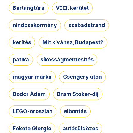
Barlangtúra
VIII. kerület
nindzsakormány
szabadstrand
kerítés
Mit kívánsz, Budapest?
patika
síkosságmentesítés
magyar márka
Csengery utca
Bodor Ádám
Bram Stoker-díj
LEGO-oroszlán
elbontás
Fekete Giorgio
autósüldözés