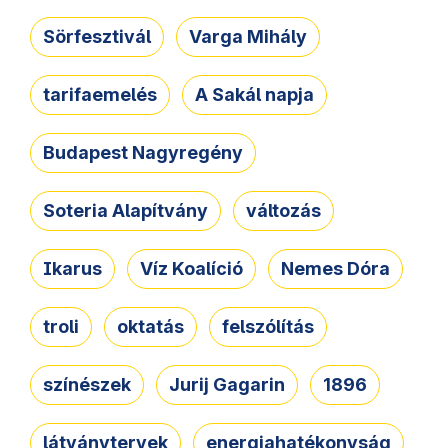
Sörfesztivál
Varga Mihály
tarifaemelés
A Sakál napja
Budapest Nagyregény
Soteria Alapítvány
változás
Ikarus
Víz Koalíció
Nemes Dóra
troli
oktatás
felszólítás
színészek
Jurij Gagarin
1896
látványtervek
energiahatékonyság