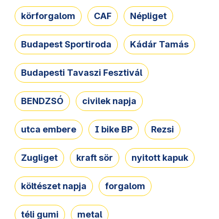
körforgalom
CAF
Népliget
Budapest Sportiroda
Kádár Tamás
Budapesti Tavaszi Fesztivál
BENDZSÓ
civilek napja
utca embere
I bike BP
Rezsi
Zugliget
kraft sör
nyitott kapuk
költészet napja
forgalom
téli gumi
metal