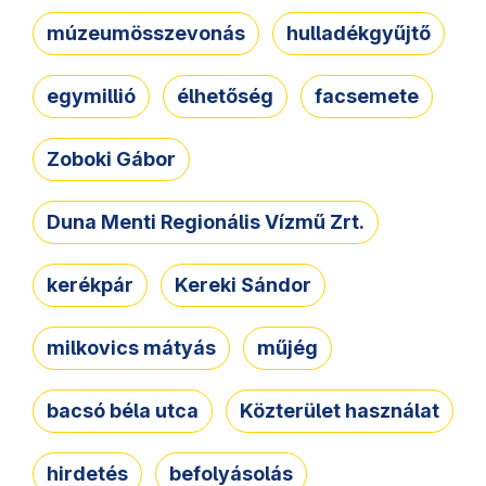
múzeumösszevonás
hulladékgyűjtő
egymillió
élhetőség
facsemete
Zoboki Gábor
Duna Menti Regionális Vízmű Zrt.
kerékpár
Kereki Sándor
milkovics mátyás
műjég
bacsó béla utca
Közterület használat
hirdetés
befolyásolás