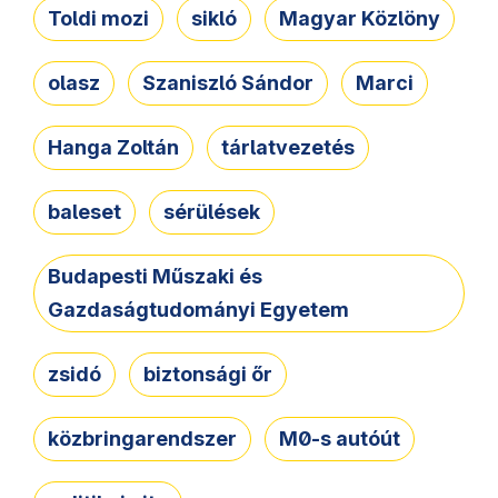
Toldi mozi
sikló
Magyar Közlöny
olasz
Szaniszló Sándor
Marci
Hanga Zoltán
tárlatvezetés
baleset
sérülések
Budapesti Műszaki és
Gazdaságtudományi Egyetem
zsidó
biztonsági őr
közbringarendszer
M0-s autóút