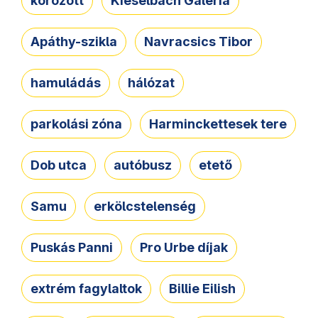
körözött
Kieselbach Galéria
Apáthy-szikla
Navracsics Tibor
hamuládás
hálózat
parkolási zóna
Harminckettesek tere
Dob utca
autóbusz
etető
Samu
erkölcstelenség
Puskás Panni
Pro Urbe díjak
extrém fagylaltok
Billie Eilish