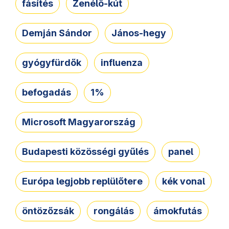
fásítés
Zenélő-kút
Demján Sándor
János-hegy
gyógyfürdők
influenza
befogadás
1%
Microsoft Magyarország
Budapesti közösségi gyűlés
panel
Európa legjobb replülőtere
kék vonal
öntözőzsák
rongálás
ámokfutás