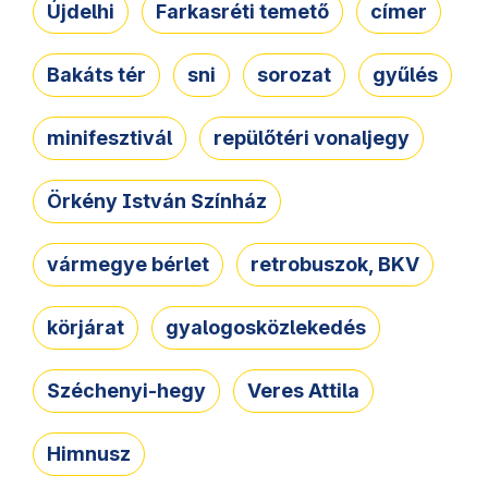
Újdelhi
Farkasréti temető
címer
Bakáts tér
sni
sorozat
gyűlés
minifesztivál
repülőtéri vonaljegy
Örkény István Színház
vármegye bérlet
retrobuszok, BKV
körjárat
gyalogosközlekedés
Széchenyi-hegy
Veres Attila
Himnusz