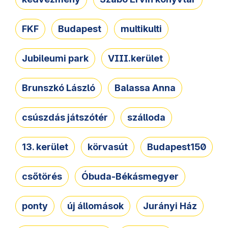
FKF
Budapest
multikulti
Jubileumi park
VIII.kerület
Brunszkó László
Balassa Anna
csúszdás játszótér
szálloda
13. kerület
körvasút
Budapest150
csőtörés
Óbuda-Békásmegyer
ponty
új állomások
Jurányi Ház