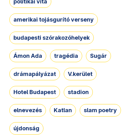
politikai vita
amerikai tojásgurító verseny
budapesti szórakozóhelyek
Ámon Ada
tragédia
Sugár
drámapályázat
V.kerület
Hotel Budapest
stadion
elnevezés
Katlan
slam poetry
újdonság