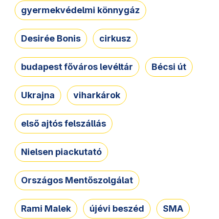
gyermekvédelmi könnygáz
Desirée Bonis
cirkusz
budapest főváros levéltár
Bécsi út
Ukrajna
viharkárok
első ajtós felszállás
Nielsen piackutató
Országos Mentőszolgálat
Rami Malek
újévi beszéd
SMA