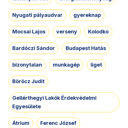
Nyugati pályaudvar
gyereknap
Mocsai Lajos
verseny
Kolodko
Bardóczi Sándor
Budapest Hatás
bizonytalan
munkagép
liget
Böröcz Judit
Gellérthegyi Lakók Érdekvédelmi
Egyesülete
Átrium
Ferenc József