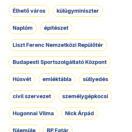
Élhető város
külügyminiszter
Naplóm
építészet
Liszt Ferenc Nemzetközi Repülőtér
Budapesti Sportszolgáltató Központ
Húsvét
emléktábla
süllyedés
civil szervezet
személygépkocsi
Hugonnai Vilma
Nick Árpád
fülemüle
BP Fatár