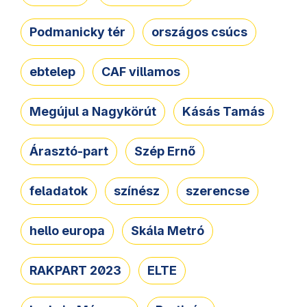
Podmanicky tér
országos csúcs
ebtelep
CAF villamos
Megújul a Nagykörút
Kásás Tamás
Árasztó-part
Szép Ernő
feladatok
színész
szerencse
hello europa
Skála Metró
RAKPART 2023
ELTE