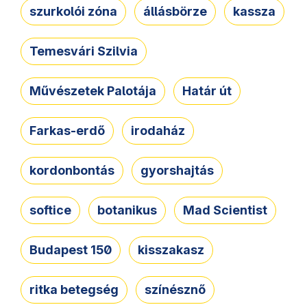
szurkolói zóna
állásbörze
kassza
Temesvári Szilvia
Művészetek Palotája
Határ út
Farkas-erdő
irodaház
kordonbontás
gyorshajtás
softice
botanikus
Mad Scientist
Budapest 150
kisszakasz
ritka betegség
színésznő