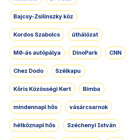
Bajcsy-Zsilinszky köz
Kordos Szabolcs
úthálózat
M0-ás autópálya
DinoPark
CNN
Chez Dodo
Szélkapu
Kőris Közösségi Kert
Bimba
mindennapi hős
vásárcsarnok
hétköznapi hős
Széchenyi István