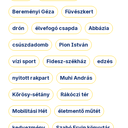
Bereményi Géza
Füvészkert
drón
élvefogó csapda
Abbázia
csúszdadomb
Pion István
vízi sport
Fidesz-székház
edzés
nyitott rakpart
Muhi András
Kőrösy-sétány
Rákóczi tér
Mobilitási Hét
életmentő műtét
kedvezmény
Szabó Ervin könyvtár