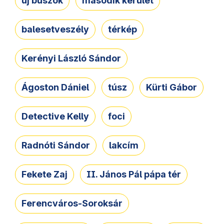
új buszok
második kerület
balesetveszély
térkép
Kerényi László Sándor
Ágoston Dániel
túsz
Kürti Gábor
Detective Kelly
foci
Radnóti Sándor
lakcím
Fekete Zaj
II. János Pál pápa tér
Ferencváros-Soroksár