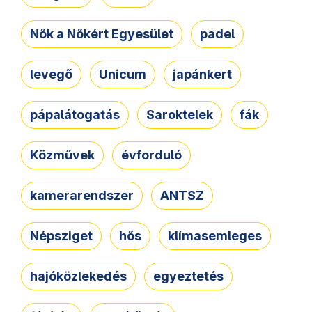
Nők a Nőkért Egyesület
padel
levegő
Unicum
japánkert
pápalátogatás
Saroktelek
fák
Közművek
évforduló
kamerarendszer
ANTSZ
Népsziget
hős
klímasemleges
hajóközlekedés
egyeztetés