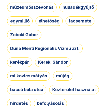
múzeumösszevonás
hulladékgyűjtő
egymillió
élhetőség
facsemete
Zoboki Gábor
Duna Menti Regionális Vízmű Zrt.
kerékpár
Kereki Sándor
milkovics mátyás
műjég
bacsó béla utca
Közterület használat
hirdetés
befolyásolás