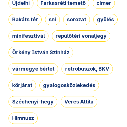
Újdelhi
Farkasréti temető
címer
Bakáts tér
sni
sorozat
gyűlés
minifesztivál
repülőtéri vonaljegy
Örkény István Színház
vármegye bérlet
retrobuszok, BKV
körjárat
gyalogosközlekedés
Széchenyi-hegy
Veres Attila
Himnusz