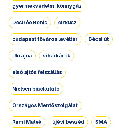
gyermekvédelmi könnygáz
Desirée Bonis
cirkusz
budapest főváros levéltár
Bécsi út
Ukrajna
viharkárok
első ajtós felszállás
Nielsen piackutató
Országos Mentőszolgálat
Rami Malek
újévi beszéd
SMA