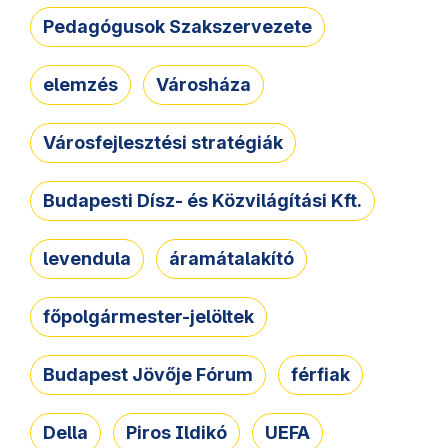
Pedagógusok Szakszervezete
elemzés
Városháza
Városfejlesztési stratégiák
Budapesti Dísz- és Közvilágítási Kft.
levendula
áramátalakító
főpolgármester-jelöltek
Budapest Jövője Fórum
férfiak
Della
Piros Ildikó
UEFA