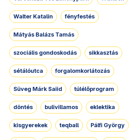
Walter Katalin
fényfestés
Mátyás Balázs Tamás
szociális gondoskodás
sikkasztás
sétálóutca
forgalomkorlátozás
Süveg Márk Saiid
túlélőprogram
döntés
bulivillamos
eklektika
kisgyerekek
teqball
Pálfi György