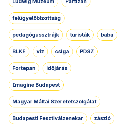
Ludwig Múzeum
Partizán
felügyelőbizottság
pedagógussztrájk
turisták
baba
BLKE
víz
csiga
PDSZ
Fortepan
időjárás
Imagine Budapest
Magyar Máltai Szeretetszolgálat
Budapesti Fesztiválzenekar
zászló