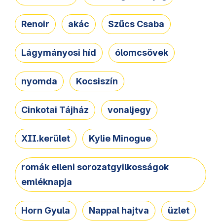
Renoir
akác
Szűcs Csaba
Lágymányosi híd
ólomcsövek
nyomda
Kocsiszín
Cinkotai Tájház
vonaljegy
XII.kerület
Kylie Minogue
romák elleni sorozatgyilkosságok
emléknapja
Horn Gyula
Nappal hajtva
üzlet