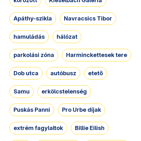
körözött
Kieselbach Galéria
Apáthy-szikla
Navracsics Tibor
hamuládás
hálózat
parkolási zóna
Harminckettesek tere
Dob utca
autóbusz
etető
Samu
erkölcstelenség
Puskás Panni
Pro Urbe díjak
extrém fagylaltok
Billie Eilish