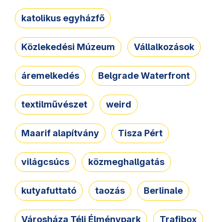
katolikus egyházfő
Közlekedési Múzeum
Vállalkozások
áremelkedés
Belgrade Waterfront
textilművészet
weird
Maarif alapítvány
Tisza Pért
világcsúcs
közmeghallgatás
kutyafuttató
taozás
Berlinale
Városháza Téli Élménypark
Trafibox