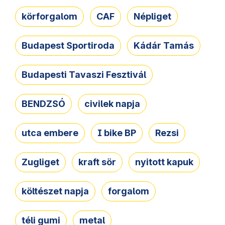
körforgalom
CAF
Népliget
Budapest Sportiroda
Kádár Tamás
Budapesti Tavaszi Fesztivál
BENDZSÓ
civilek napja
utca embere
I bike BP
Rezsi
Zugliget
kraft sör
nyitott kapuk
költészet napja
forgalom
téli gumi
metal