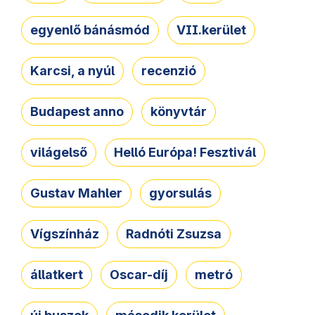
egyenlő bánásmód
VII.kerület
Karcsi, a nyúl
recenzió
Budapest anno
könyvtár
világelső
Helló Európa! Fesztivál
Gustav Mahler
gyorsulás
Vígszínház
Radnóti Zsuzsa
állatkert
Oscar-díj
metró