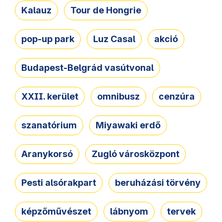
Kalauz
Tour de Hongrie
pop-up park
Luz Casal
akció
Budapest-Belgrád vasútvonal
XXII. kerület
omnibusz
cenzúra
szanatórium
Miyawaki erdő
Aranykorsó
Zugló városközpont
Pesti alsórakpart
beruházási törvény
képzőművészet
lábnyom
tervek