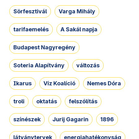
Sörfesztivál
Varga Mihály
tarifaemelés
A Sakál napja
Budapest Nagyregény
Soteria Alapítvány
változás
Ikarus
Víz Koalíció
Nemes Dóra
troli
oktatás
felszólítás
színészek
Jurij Gagarin
1896
látványtervek
energiahatékonyság