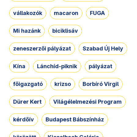
vállakozók
macaron
FUGA
Mi hazánk
biciklisáv
zeneszerzői pályázat
Szabad Új Hely
Kína
Lánchíd-piknik
pályázat
főigazgató
krizso
Borbíró Virgil
Dürer Kert
Világélelmezési Program
kérdőív
Budapest Bábszínház