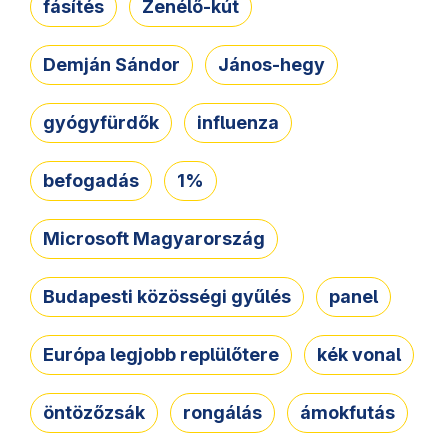
fásítés
Zenélő-kút
Demján Sándor
János-hegy
gyógyfürdők
influenza
befogadás
1%
Microsoft Magyarország
Budapesti közösségi gyűlés
panel
Európa legjobb replülőtere
kék vonal
öntözőzsák
rongálás
ámokfutás