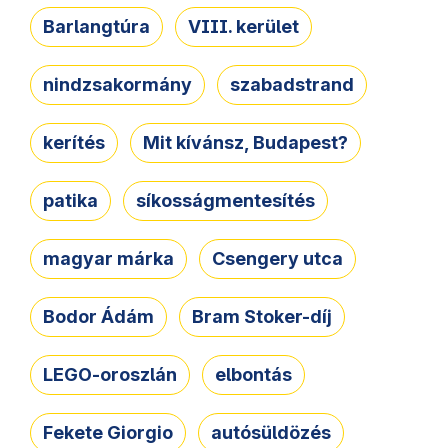
Barlangtúra
VIII. kerület
nindzsakormány
szabadstrand
kerítés
Mit kívánsz, Budapest?
patika
síkosságmentesítés
magyar márka
Csengery utca
Bodor Ádám
Bram Stoker-díj
LEGO-oroszlán
elbontás
Fekete Giorgio
autósüldözés