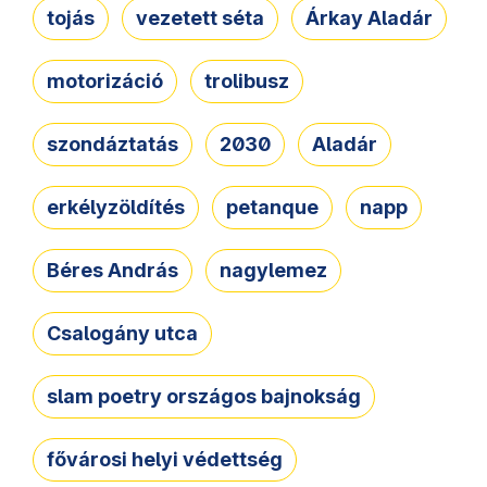
tojás
vezetett séta
Árkay Aladár
motorizáció
trolibusz
szondáztatás
2030
Aladár
erkélyzöldítés
petanque
napp
Béres András
nagylemez
Csalogány utca
slam poetry országos bajnokság
fővárosi helyi védettség