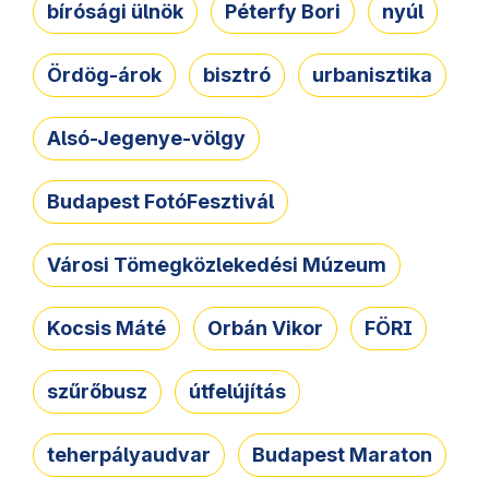
bírósági ülnök
Péterfy Bori
nyúl
Ördög-árok
bisztró
urbanisztika
Alsó-Jegenye-völgy
Budapest FotóFesztivál
Városi Tömegközlekedési Múzeum
Kocsis Máté
Orbán Vikor
FÖRI
szűrőbusz
útfelújítás
teherpályaudvar
Budapest Maraton