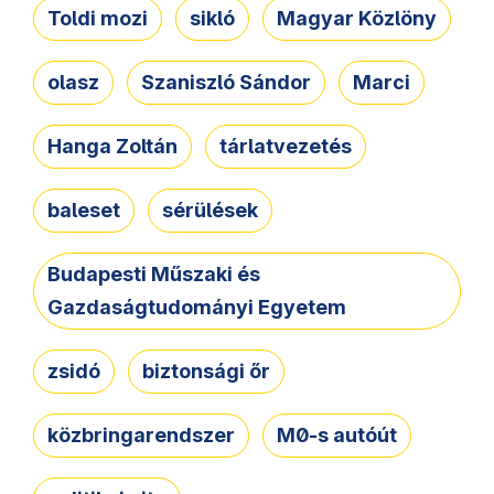
Toldi mozi
sikló
Magyar Közlöny
olasz
Szaniszló Sándor
Marci
Hanga Zoltán
tárlatvezetés
baleset
sérülések
Budapesti Műszaki és
Gazdaságtudományi Egyetem
zsidó
biztonsági őr
közbringarendszer
M0-s autóút