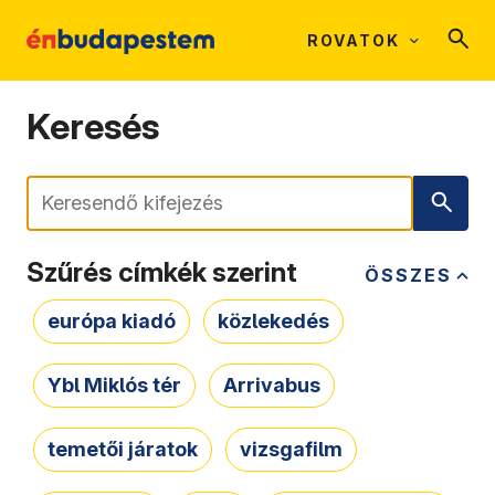
ROVATOK
Keresés
Keresés
Szűrés címkék szerint
ÖSSZES
európa kiadó
közlekedés
Ybl Miklós tér
Arrivabus
temetői járatok
vizsgafilm