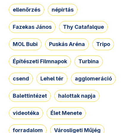
ellenőrzés
népirtás
Fazekas János
Thy Catafalque
MOL Bubi
Puskás Aréna
Tripo
Építészeti Filmnapok
Turbina
csend
Lehel tér
agglomeráció
Balettintézet
halottak napja
videotéka
Élet Menete
forradalom
Városligeti Műjég