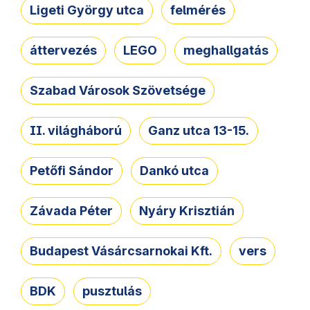
Ligeti György utca
felmérés
áttervezés
LEGO
meghallgatás
Szabad Városok Szövetsége
II. világháború
Ganz utca 13-15.
Petőfi Sándor
Dankó utca
Závada Péter
Nyáry Krisztián
Budapest Vásárcsarnokai Kft.
vers
BDK
pusztulás