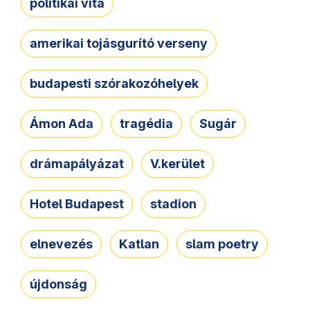
politikai vita
amerikai tojásgurító verseny
budapesti szórakozóhelyek
Ámon Ada
tragédia
Sugár
drámapályázat
V.kerület
Hotel Budapest
stadion
elnevezés
Katlan
slam poetry
újdonság