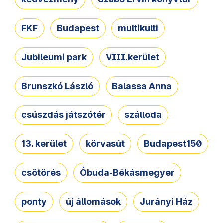
FKF
Budapest
multikulti
Jubileumi park
VIII.kerület
Brunszkó László
Balassa Anna
csúszdás játszótér
szálloda
13. kerület
körvasút
Budapest150
csőtörés
Óbuda-Békásmegyer
ponty
új állomások
Jurányi Ház