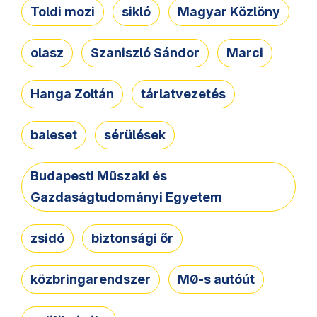
Toldi mozi
sikló
Magyar Közlöny
olasz
Szaniszló Sándor
Marci
Hanga Zoltán
tárlatvezetés
baleset
sérülések
Budapesti Műszaki és
Gazdaságtudományi Egyetem
zsidó
biztonsági őr
közbringarendszer
M0-s autóút