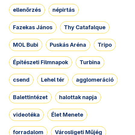
ellenőrzés
népirtás
Fazekas János
Thy Catafalque
MOL Bubi
Puskás Aréna
Tripo
Építészeti Filmnapok
Turbina
csend
Lehel tér
agglomeráció
Balettintézet
halottak napja
videotéka
Élet Menete
forradalom
Városligeti Műjég