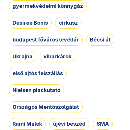
gyermekvédelmi könnygáz
Desirée Bonis
cirkusz
budapest főváros levéltár
Bécsi út
Ukrajna
viharkárok
első ajtós felszállás
Nielsen piackutató
Országos Mentőszolgálat
Rami Malek
újévi beszéd
SMA