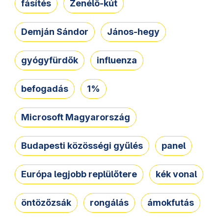
fásítés
Zenélő-kút
Demján Sándor
János-hegy
gyógyfürdők
influenza
befogadás
1%
Microsoft Magyarország
Budapesti közösségi gyűlés
panel
Európa legjobb replülőtere
kék vonal
öntözőzsák
rongálás
ámokfutás