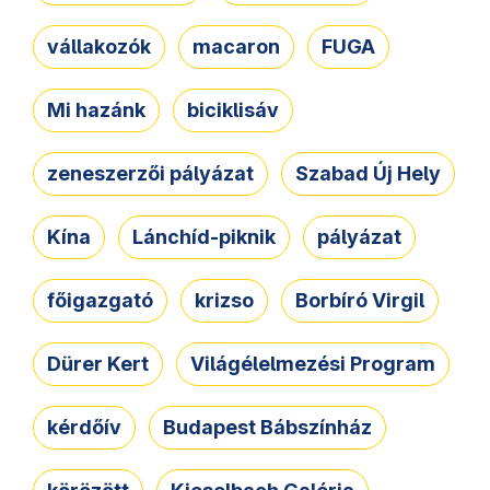
vállakozók
macaron
FUGA
Mi hazánk
biciklisáv
zeneszerzői pályázat
Szabad Új Hely
Kína
Lánchíd-piknik
pályázat
főigazgató
krizso
Borbíró Virgil
Dürer Kert
Világélelmezési Program
kérdőív
Budapest Bábszínház