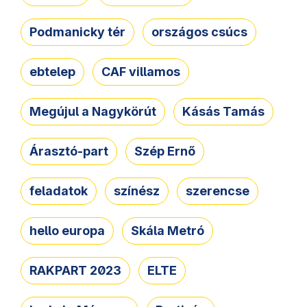
Podmanicky tér
országos csúcs
ebtelep
CAF villamos
Megújul a Nagykörút
Kásás Tamás
Árasztó-part
Szép Ernő
feladatok
színész
szerencse
hello europa
Skála Metró
RAKPART 2023
ELTE