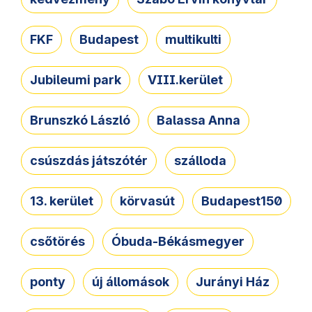
FKF
Budapest
multikulti
Jubileumi park
VIII.kerület
Brunszkó László
Balassa Anna
csúszdás játszótér
szálloda
13. kerület
körvasút
Budapest150
csőtörés
Óbuda-Békásmegyer
ponty
új állomások
Jurányi Ház