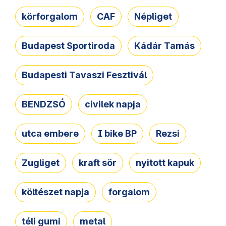
körforgalom
CAF
Népliget
Budapest Sportiroda
Kádár Tamás
Budapesti Tavaszi Fesztivál
BENDZSÓ
civilek napja
utca embere
I bike BP
Rezsi
Zugliget
kraft sör
nyitott kapuk
költészet napja
forgalom
téli gumi
metal