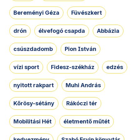
Bereményi Géza
Füvészkert
drón
élvefogó csapda
Abbázia
csúszdadomb
Pion István
vízi sport
Fidesz-székház
edzés
nyitott rakpart
Muhi András
Kőrösy-sétány
Rákóczi tér
Mobilitási Hét
életmentő műtét
kedvezmény
Szabó Ervin könyvtár