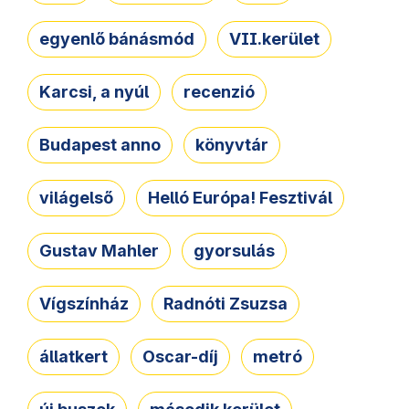
egyenlő bánásmód
VII.kerület
Karcsi, a nyúl
recenzió
Budapest anno
könyvtár
világelső
Helló Európa! Fesztivál
Gustav Mahler
gyorsulás
Vígszínház
Radnóti Zsuzsa
állatkert
Oscar-díj
metró