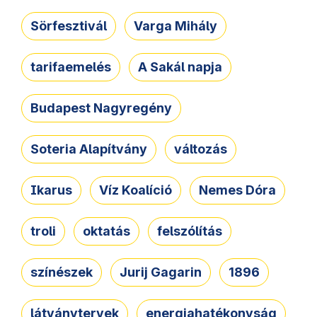
Sörfesztivál
Varga Mihály
tarifaemelés
A Sakál napja
Budapest Nagyregény
Soteria Alapítvány
változás
Ikarus
Víz Koalíció
Nemes Dóra
troli
oktatás
felszólítás
színészek
Jurij Gagarin
1896
látványtervek
energiahatékonyság