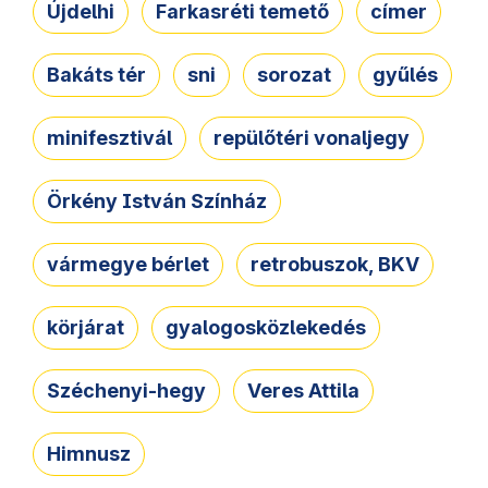
Újdelhi
Farkasréti temető
címer
Bakáts tér
sni
sorozat
gyűlés
minifesztivál
repülőtéri vonaljegy
Örkény István Színház
vármegye bérlet
retrobuszok, BKV
körjárat
gyalogosközlekedés
Széchenyi-hegy
Veres Attila
Himnusz