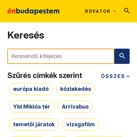
ROVATOK
Keresés
Keresés
Szűrés címkék szerint
ÖSSZES
európa kiadó
közlekedés
Ybl Miklós tér
Arrivabus
temetői járatok
vizsgafilm