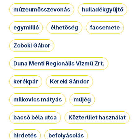
múzeumösszevonás
hulladékgyűjtő
egymillió
élhetőség
facsemete
Zoboki Gábor
Duna Menti Regionális Vízmű Zrt.
kerékpár
Kereki Sándor
milkovics mátyás
műjég
bacsó béla utca
Közterület használat
hirdetés
befolyásolás