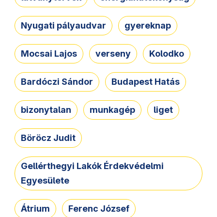
Nyugati pályaudvar
gyereknap
Mocsai Lajos
verseny
Kolodko
Bardóczi Sándor
Budapest Hatás
bizonytalan
munkagép
liget
Böröcz Judit
Gellérthegyi Lakók Érdekvédelmi
Egyesülete
Átrium
Ferenc József