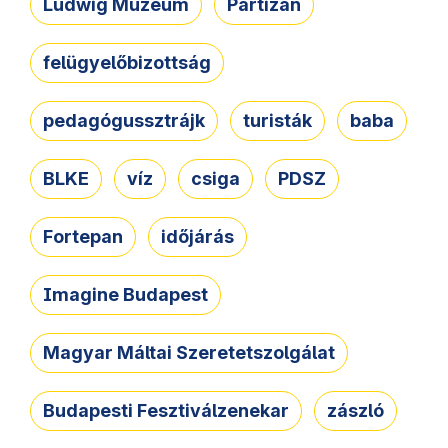
Ludwig Múzeum
Partizán
felügyelőbizottság
pedagógussztrájk
turisták
baba
BLKE
víz
csiga
PDSZ
Fortepan
időjárás
Imagine Budapest
Magyar Máltai Szeretetszolgálat
Budapesti Fesztiválzenekar
zászló