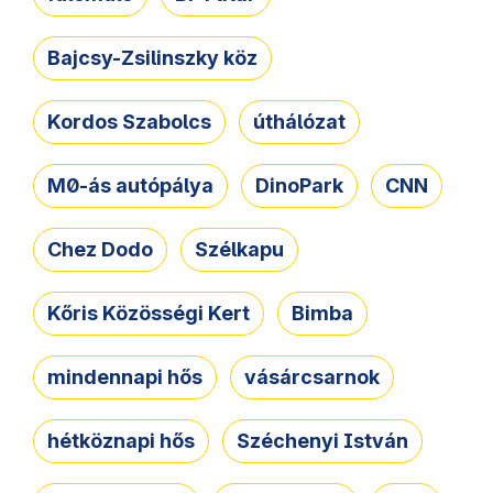
Bajcsy-Zsilinszky köz
Kordos Szabolcs
úthálózat
M0-ás autópálya
DinoPark
CNN
Chez Dodo
Szélkapu
Kőris Közösségi Kert
Bimba
mindennapi hős
vásárcsarnok
hétköznapi hős
Széchenyi István