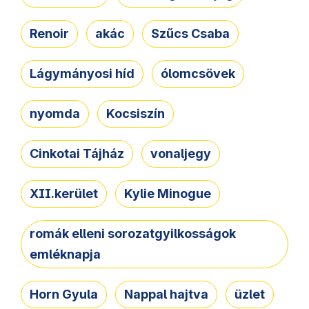
Renoir
akác
Szűcs Csaba
Lágymányosi híd
ólomcsövek
nyomda
Kocsiszín
Cinkotai Tájház
vonaljegy
XII.kerület
Kylie Minogue
romák elleni sorozatgyilkosságok
emléknapja
Horn Gyula
Nappal hajtva
üzlet