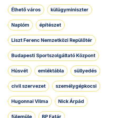
Élhető város
külügyminiszter
Naplóm
építészet
Liszt Ferenc Nemzetközi Repülőtér
Budapesti Sportszolgáltató Központ
Húsvét
emléktábla
süllyedés
civil szervezet
személygépkocsi
Hugonnai Vilma
Nick Árpád
fülemüle
BP Fatár