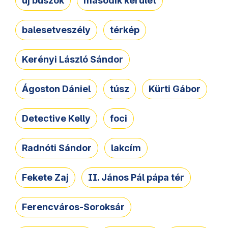
új buszok
második kerület
balesetveszély
térkép
Kerényi László Sándor
Ágoston Dániel
túsz
Kürti Gábor
Detective Kelly
foci
Radnóti Sándor
lakcím
Fekete Zaj
II. János Pál pápa tér
Ferencváros-Soroksár