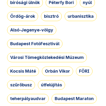
bírósági ülnök
Péterfy Bori
nyúl
Ördög-árok
bisztró
urbanisztika
Alsó-Jegenye-völgy
Budapest FotóFesztivál
Városi Tömegközlekedési Múzeum
Kocsis Máté
Orbán Vikor
FÖRI
szűrőbusz
útfelújítás
teherpályaudvar
Budapest Maraton