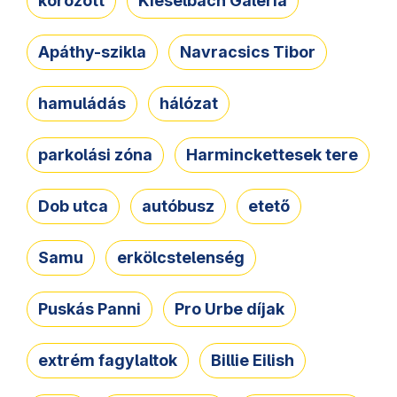
körözött
Kieselbach Galéria
Apáthy-szikla
Navracsics Tibor
hamuládás
hálózat
parkolási zóna
Harminckettesek tere
Dob utca
autóbusz
etető
Samu
erkölcstelenség
Puskás Panni
Pro Urbe díjak
extrém fagylaltok
Billie Eilish