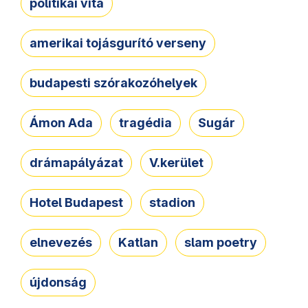
politikai vita
amerikai tojásgurító verseny
budapesti szórakozóhelyek
Ámon Ada
tragédia
Sugár
drámapályázat
V.kerület
Hotel Budapest
stadion
elnevezés
Katlan
slam poetry
újdonság