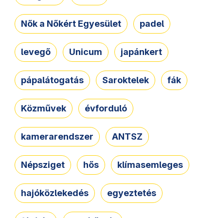
Nők a Nőkért Egyesület
padel
levegő
Unicum
japánkert
pápalátogatás
Saroktelek
fák
Közművek
évforduló
kamerarendszer
ANTSZ
Népsziget
hős
klímasemleges
hajóközlekedés
egyeztetés