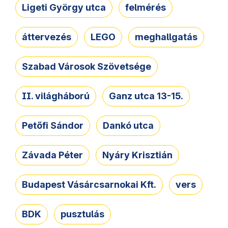
Ligeti György utca
felmérés
áttervezés
LEGO
meghallgatás
Szabad Városok Szövetsége
II. világháború
Ganz utca 13-15.
Petőfi Sándor
Dankó utca
Závada Péter
Nyáry Krisztián
Budapest Vásárcsarnokai Kft.
vers
BDK
pusztulás