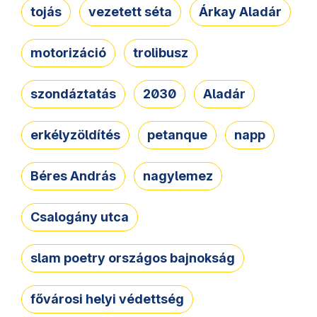
tojás
vezetett séta
Árkay Aladár
motorizáció
trolibusz
szondáztatás
2030
Aladár
erkélyzöldítés
petanque
napp
Béres András
nagylemez
Csalogány utca
slam poetry országos bajnokság
fővárosi helyi védettség