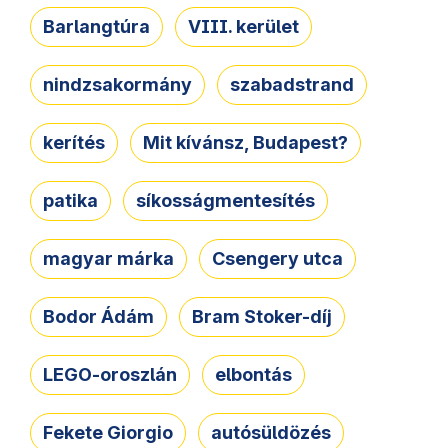
Barlangtúra
VIII. kerület
nindzsakormány
szabadstrand
kerítés
Mit kívánsz, Budapest?
patika
síkosságmentesítés
magyar márka
Csengery utca
Bodor Ádám
Bram Stoker-díj
LEGO-oroszlán
elbontás
Fekete Giorgio
autósüldözés