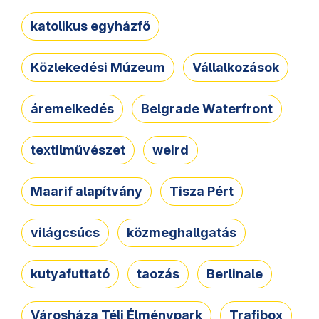
katolikus egyházfő
Közlekedési Múzeum
Vállalkozások
áremelkedés
Belgrade Waterfront
textilművészet
weird
Maarif alapítvány
Tisza Pért
világcsúcs
közmeghallgatás
kutyafuttató
taozás
Berlinale
Városháza Téli Élménypark
Trafibox