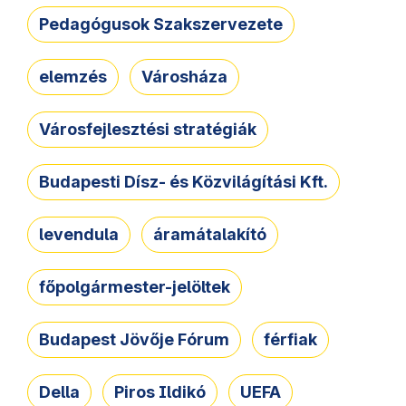
Pedagógusok Szakszervezete
elemzés
Városháza
Városfejlesztési stratégiák
Budapesti Dísz- és Közvilágítási Kft.
levendula
áramátalakító
főpolgármester-jelöltek
Budapest Jövője Fórum
férfiak
Della
Piros Ildikó
UEFA