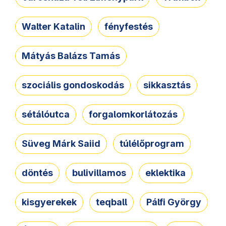
Walter Katalin
fényfestés
Mátyás Balázs Tamás
szociális gondoskodás
sikkasztás
sétálóutca
forgalomkorlátozás
Süveg Márk Saiid
túlélőprogram
döntés
bulivillamos
eklektika
kisgyerekek
teqball
Pálfi György