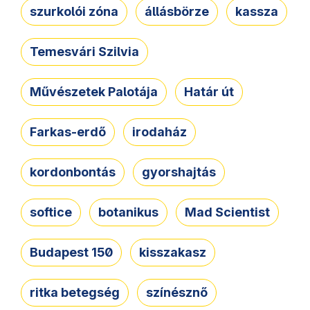
szurkolói zóna
állásbörze
kassza
Temesvári Szilvia
Művészetek Palotája
Határ út
Farkas-erdő
irodaház
kordonbontás
gyorshajtás
softice
botanikus
Mad Scientist
Budapest 150
kisszakasz
ritka betegség
színésznő