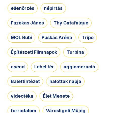
ellenőrzés
népirtás
Fazekas János
Thy Catafalque
MOL Bubi
Puskás Aréna
Tripo
Építészeti Filmnapok
Turbina
csend
Lehel tér
agglomeráció
Balettintézet
halottak napja
videotéka
Élet Menete
forradalom
Városligeti Műjég