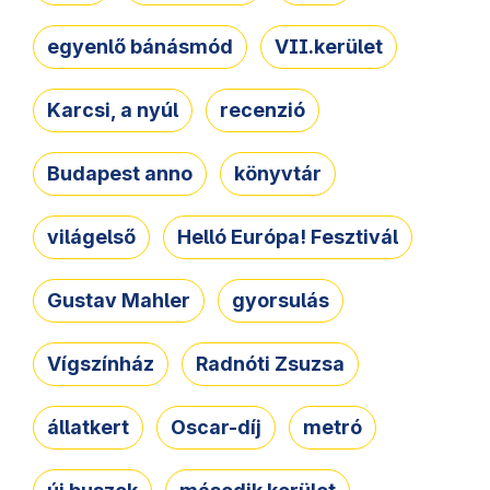
egyenlő bánásmód
VII.kerület
Karcsi, a nyúl
recenzió
Budapest anno
könyvtár
világelső
Helló Európa! Fesztivál
Gustav Mahler
gyorsulás
Vígszínház
Radnóti Zsuzsa
állatkert
Oscar-díj
metró