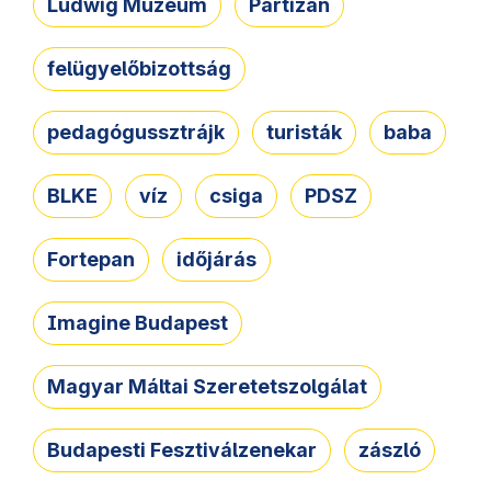
Ludwig Múzeum
Partizán
felügyelőbizottság
pedagógussztrájk
turisták
baba
BLKE
víz
csiga
PDSZ
Fortepan
időjárás
Imagine Budapest
Magyar Máltai Szeretetszolgálat
Budapesti Fesztiválzenekar
zászló