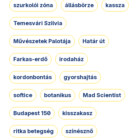
szurkolói zóna
állásbörze
kassza
Temesvári Szilvia
Művészetek Palotája
Határ út
Farkas-erdő
irodaház
kordonbontás
gyorshajtás
softice
botanikus
Mad Scientist
Budapest 150
kisszakasz
ritka betegség
színésznő