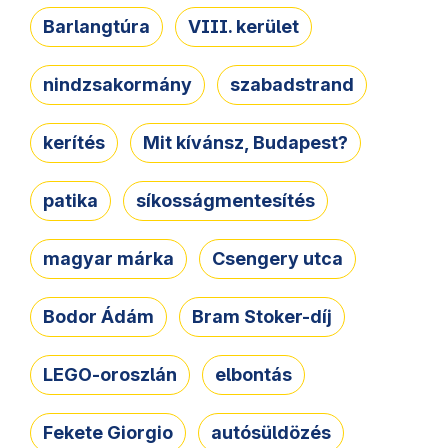
Barlangtúra
VIII. kerület
nindzsakormány
szabadstrand
kerítés
Mit kívánsz, Budapest?
patika
síkosságmentesítés
magyar márka
Csengery utca
Bodor Ádám
Bram Stoker-díj
LEGO-oroszlán
elbontás
Fekete Giorgio
autósüldözés