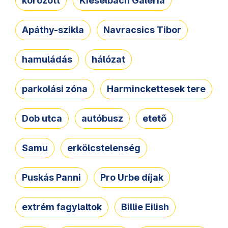
körözött
Kieselbach Galéria
Apáthy-szikla
Navracsics Tibor
hamuládás
hálózat
parkolási zóna
Harminckettesek tere
Dob utca
autóbusz
etető
Samu
erkölcstelenség
Puskás Panni
Pro Urbe díjak
extrém fagylaltok
Billie Eilish