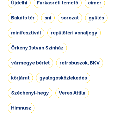
Újdelhi
Farkasréti temető
címer
Bakáts tér
sni
sorozat
gyűlés
minifesztivál
repülőtéri vonaljegy
Örkény István Színház
vármegye bérlet
retrobuszok, BKV
körjárat
gyalogosközlekedés
Széchenyi-hegy
Veres Attila
Himnusz