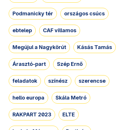
Podmanicky tér
országos csúcs
ebtelep
CAF villamos
Megújul a Nagykörút
Kásás Tamás
Árasztó-part
Szép Ernő
feladatok
színész
szerencse
hello europa
Skála Metró
RAKPART 2023
ELTE