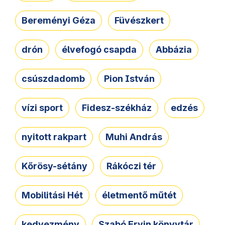
Bereményi Géza
Füvészkert
drón
élvefogó csapda
Abbázia
csúszdadomb
Pion István
vízi sport
Fidesz-székház
edzés
nyitott rakpart
Muhi András
Kőrösy-sétány
Rákóczi tér
Mobilitási Hét
életmentő műtét
kedvezmény
Szabó Ervin könyvtár