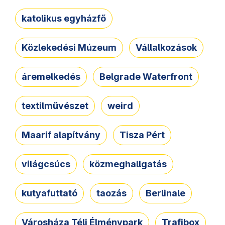
katolikus egyházfő
Közlekedési Múzeum
Vállalkozások
áremelkedés
Belgrade Waterfront
textilművészet
weird
Maarif alapítvány
Tisza Pért
világcsúcs
közmeghallgatás
kutyafuttató
taozás
Berlinale
Városháza Téli Élménypark
Trafibox