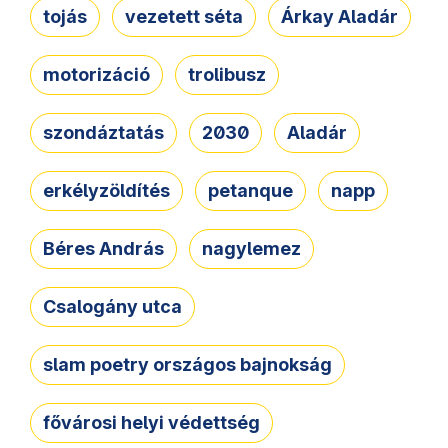
tojás
vezetett séta
Árkay Aladár
motorizáció
trolibusz
szondáztatás
2030
Aladár
erkélyzöldítés
petanque
napp
Béres András
nagylemez
Csalogány utca
slam poetry országos bajnokság
fővárosi helyi védettség