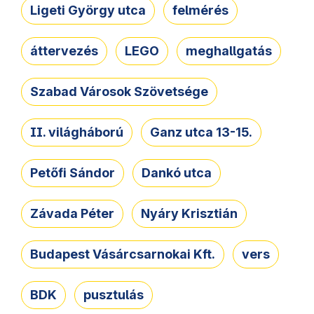
Ligeti György utca
felmérés
áttervezés
LEGO
meghallgatás
Szabad Városok Szövetsége
II. világháború
Ganz utca 13-15.
Petőfi Sándor
Dankó utca
Závada Péter
Nyáry Krisztián
Budapest Vásárcsarnokai Kft.
vers
BDK
pusztulás