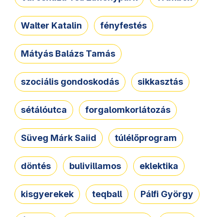
Walter Katalin
fényfestés
Mátyás Balázs Tamás
szociális gondoskodás
sikkasztás
sétálóutca
forgalomkorlátozás
Süveg Márk Saiid
túlélőprogram
döntés
bulivillamos
eklektika
kisgyerekek
teqball
Pálfi György