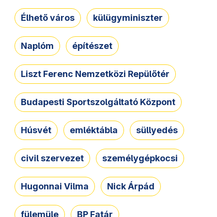
Élhető város
külügyminiszter
Naplóm
építészet
Liszt Ferenc Nemzetközi Repülőtér
Budapesti Sportszolgáltató Központ
Húsvét
emléktábla
süllyedés
civil szervezet
személygépkocsi
Hugonnai Vilma
Nick Árpád
fülemüle
BP Fatár