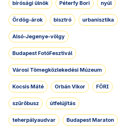
bírósági ülnök
Péterfy Bori
nyúl
Ördög-árok
bisztró
urbanisztika
Alsó-Jegenye-völgy
Budapest FotóFesztivál
Városi Tömegközlekedési Múzeum
Kocsis Máté
Orbán Vikor
FÖRI
szűrőbusz
útfelújítás
teherpályaudvar
Budapest Maraton