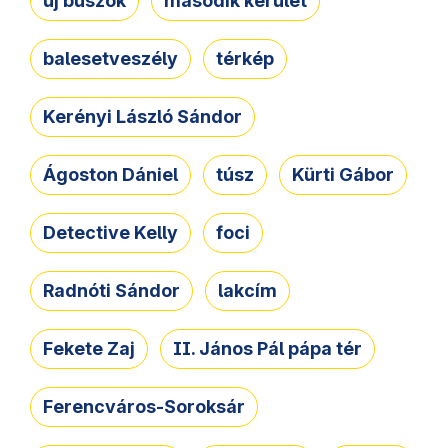
új buszok
második kerület
balesetveszély
térkép
Kerényi László Sándor
Ágoston Dániel
túsz
Kürti Gábor
Detective Kelly
foci
Radnóti Sándor
lakcím
Fekete Zaj
II. János Pál pápa tér
Ferencváros-Soroksár