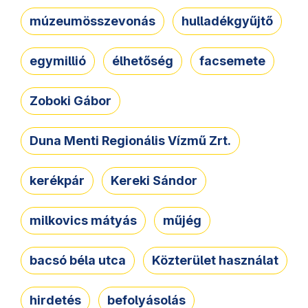
múzeumösszevonás
hulladékgyűjtő
egymillió
élhetőség
facsemete
Zoboki Gábor
Duna Menti Regionális Vízmű Zrt.
kerékpár
Kereki Sándor
milkovics mátyás
műjég
bacsó béla utca
Közterület használat
hirdetés
befolyásolás