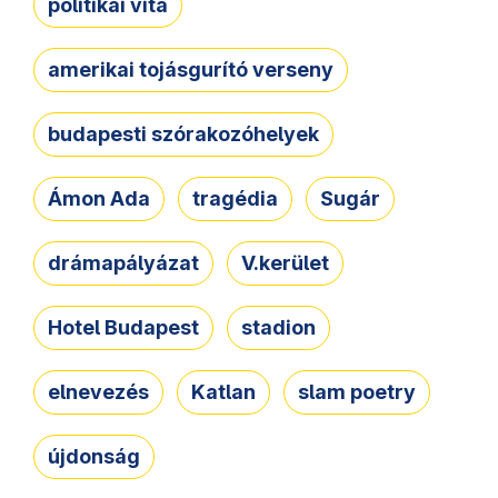
politikai vita
amerikai tojásgurító verseny
budapesti szórakozóhelyek
Ámon Ada
tragédia
Sugár
drámapályázat
V.kerület
Hotel Budapest
stadion
elnevezés
Katlan
slam poetry
újdonság