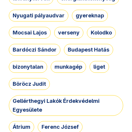
Nyugati pályaudvar
gyereknap
Mocsai Lajos
verseny
Kolodko
Bardóczi Sándor
Budapest Hatás
bizonytalan
munkagép
liget
Böröcz Judit
Gellérthegyi Lakók Érdekvédelmi
Egyesülete
Átrium
Ferenc József