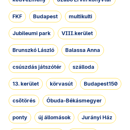
FKF
Budapest
multikulti
Jubileumi park
VIII.kerület
Brunszkó László
Balassa Anna
csúszdás játszótér
szálloda
13. kerület
körvasút
Budapest150
csőtörés
Óbuda-Békásmegyer
ponty
új állomások
Jurányi Ház