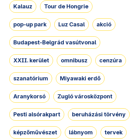
Kalauz
Tour de Hongrie
pop-up park
Luz Casal
akció
Budapest-Belgrád vasútvonal
XXII. kerület
omnibusz
cenzúra
szanatórium
Miyawaki erdő
Aranykorsó
Zugló városközpont
Pesti alsórakpart
beruházási törvény
képzőművészet
lábnyom
tervek