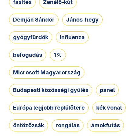
fásítés
Zenélő-kút
Demján Sándor
János-hegy
gyógyfürdők
influenza
befogadás
1%
Microsoft Magyarország
Budapesti közösségi gyűlés
panel
Európa legjobb replülőtere
kék vonal
öntözőzsák
rongálás
ámokfutás