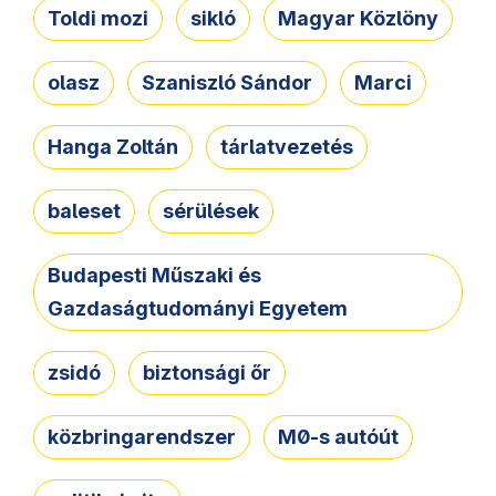
Toldi mozi
sikló
Magyar Közlöny
olasz
Szaniszló Sándor
Marci
Hanga Zoltán
tárlatvezetés
baleset
sérülések
Budapesti Műszaki és
Gazdaságtudományi Egyetem
zsidó
biztonsági őr
közbringarendszer
M0-s autóút