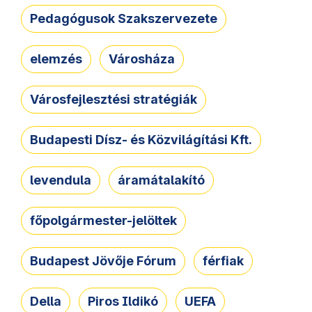
Pedagógusok Szakszervezete
elemzés
Városháza
Városfejlesztési stratégiák
Budapesti Dísz- és Közvilágítási Kft.
levendula
áramátalakító
főpolgármester-jelöltek
Budapest Jövője Fórum
férfiak
Della
Piros Ildikó
UEFA