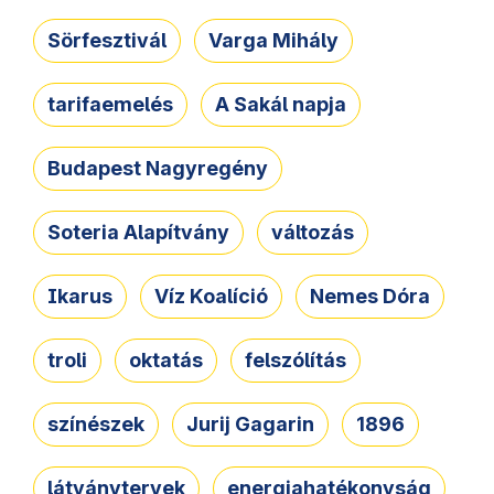
Sörfesztivál
Varga Mihály
tarifaemelés
A Sakál napja
Budapest Nagyregény
Soteria Alapítvány
változás
Ikarus
Víz Koalíció
Nemes Dóra
troli
oktatás
felszólítás
színészek
Jurij Gagarin
1896
látványtervek
energiahatékonyság