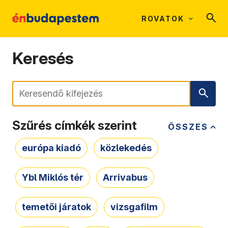
ROVATOK
Keresés
Keresés
Szűrés címkék szerint
ÖSSZES
európa kiadó
közlekedés
Ybl Miklós tér
Arrivabus
temetői járatok
vizsgafilm