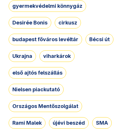
gyermekvédelmi könnygáz
Desirée Bonis
cirkusz
budapest főváros levéltár
Bécsi út
Ukrajna
viharkárok
első ajtós felszállás
Nielsen piackutató
Országos Mentőszolgálat
Rami Malek
újévi beszéd
SMA