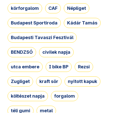
körforgalom
CAF
Népliget
Budapest Sportiroda
Kádár Tamás
Budapesti Tavaszi Fesztivál
BENDZSÓ
civilek napja
utca embere
I bike BP
Rezsi
Zugliget
kraft sör
nyitott kapuk
költészet napja
forgalom
téli gumi
metal