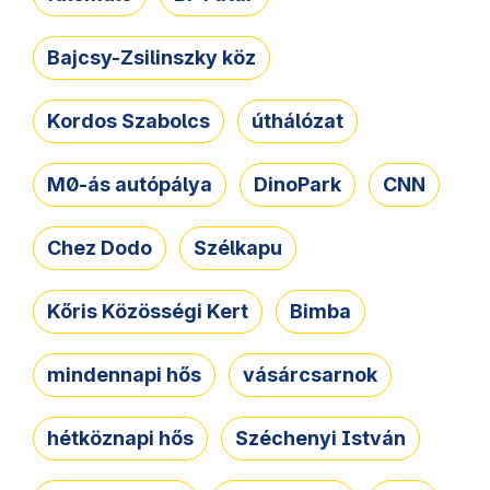
Bajcsy-Zsilinszky köz
Kordos Szabolcs
úthálózat
M0-ás autópálya
DinoPark
CNN
Chez Dodo
Szélkapu
Kőris Közösségi Kert
Bimba
mindennapi hős
vásárcsarnok
hétköznapi hős
Széchenyi István