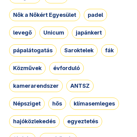
Nők a Nőkért Egyesület
padel
levegő
Unicum
japánkert
pápalátogatás
Saroktelek
fák
Közművek
évforduló
kamerarendszer
ANTSZ
Népsziget
hős
klímasemleges
hajóközlekedés
egyeztetés