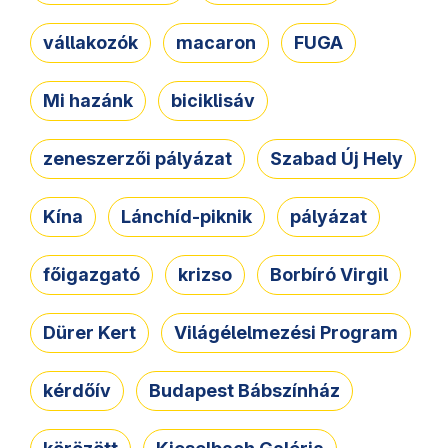
vállakozók
macaron
FUGA
Mi hazánk
biciklisáv
zeneszerzői pályázat
Szabad Új Hely
Kína
Lánchíd-piknik
pályázat
főigazgató
krizso
Borbíró Virgil
Dürer Kert
Világélelmezési Program
kérdőív
Budapest Bábszínház