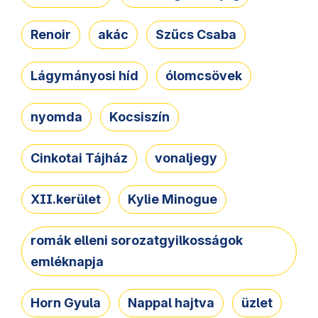
Renoir
akác
Szűcs Csaba
Lágymányosi híd
ólomcsövek
nyomda
Kocsiszín
Cinkotai Tájház
vonaljegy
XII.kerület
Kylie Minogue
romák elleni sorozatgyilkosságok
emléknapja
Horn Gyula
Nappal hajtva
üzlet