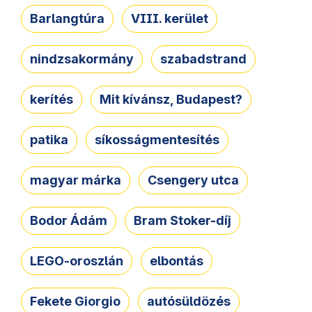
Barlangtúra
VIII. kerület
nindzsakormány
szabadstrand
kerítés
Mit kívánsz, Budapest?
patika
síkosságmentesítés
magyar márka
Csengery utca
Bodor Ádám
Bram Stoker-díj
LEGO-oroszlán
elbontás
Fekete Giorgio
autósüldözés