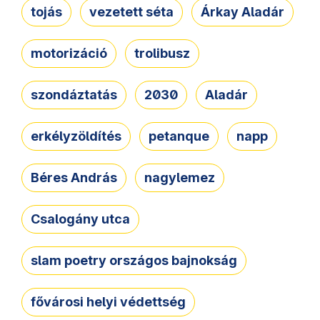
tojás
vezetett séta
Árkay Aladár
motorizáció
trolibusz
szondáztatás
2030
Aladár
erkélyzöldítés
petanque
napp
Béres András
nagylemez
Csalogány utca
slam poetry országos bajnokság
fővárosi helyi védettség