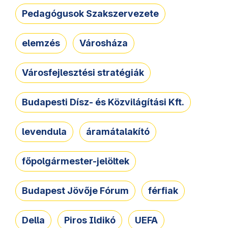
Pedagógusok Szakszervezete
elemzés
Városháza
Városfejlesztési stratégiák
Budapesti Dísz- és Közvilágítási Kft.
levendula
áramátalakító
főpolgármester-jelöltek
Budapest Jövője Fórum
férfiak
Della
Piros Ildikó
UEFA