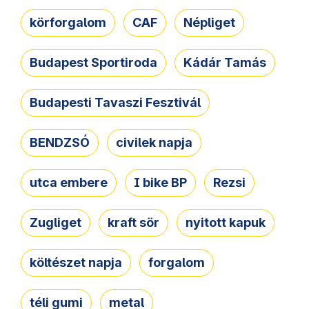
körforgalom
CAF
Népliget
Budapest Sportiroda
Kádár Tamás
Budapesti Tavaszi Fesztivál
BENDZSÓ
civilek napja
utca embere
I bike BP
Rezsi
Zugliget
kraft sör
nyitott kapuk
költészet napja
forgalom
téli gumi
metal