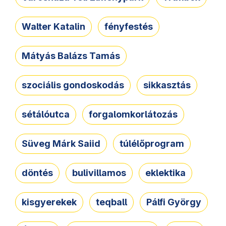
Walter Katalin
fényfestés
Mátyás Balázs Tamás
szociális gondoskodás
sikkasztás
sétálóutca
forgalomkorlátozás
Süveg Márk Saiid
túlélőprogram
döntés
bulivillamos
eklektika
kisgyerekek
teqball
Pálfi György