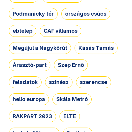
Podmanicky tér
országos csúcs
ebtelep
CAF villamos
Megújul a Nagykörút
Kásás Tamás
Árasztó-part
Szép Ernő
feladatok
színész
szerencse
hello europa
Skála Metró
RAKPART 2023
ELTE