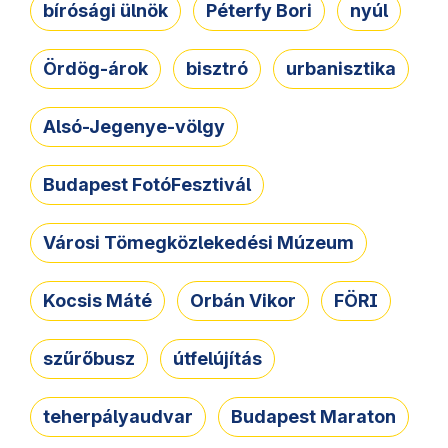
bírósági ülnök
Péterfy Bori
nyúl
Ördög-árok
bisztró
urbanisztika
Alsó-Jegenye-völgy
Budapest FotóFesztivál
Városi Tömegközlekedési Múzeum
Kocsis Máté
Orbán Vikor
FÖRI
szűrőbusz
útfelújítás
teherpályaudvar
Budapest Maraton