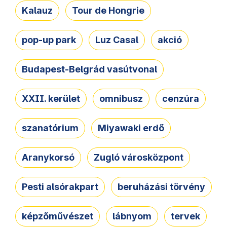
Kalauz
Tour de Hongrie
pop-up park
Luz Casal
akció
Budapest-Belgrád vasútvonal
XXII. kerület
omnibusz
cenzúra
szanatórium
Miyawaki erdő
Aranykorsó
Zugló városközpont
Pesti alsórakpart
beruházási törvény
képzőművészet
lábnyom
tervek