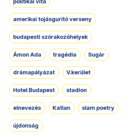
politikai vita
amerikai tojásgurító verseny
budapesti szórakozóhelyek
Ámon Ada
tragédia
Sugár
drámapályázat
V.kerület
Hotel Budapest
stadion
elnevezés
Katlan
slam poetry
újdonság