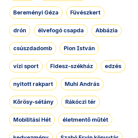
Bereményi Géza
Füvészkert
drón
élvefogó csapda
Abbázia
csúszdadomb
Pion István
vízi sport
Fidesz-székház
edzés
nyitott rakpart
Muhi András
Kőrösy-sétány
Rákóczi tér
Mobilitási Hét
életmentő műtét
kedvezmény
Szabó Ervin könyvtár