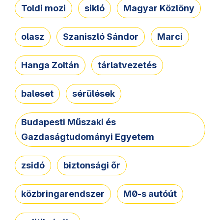
Toldi mozi
sikló
Magyar Közlöny
olasz
Szaniszló Sándor
Marci
Hanga Zoltán
tárlatvezetés
baleset
sérülések
Budapesti Műszaki és
Gazdaságtudományi Egyetem
zsidó
biztonsági őr
közbringarendszer
M0-s autóút