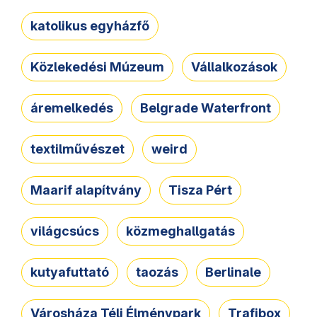
katolikus egyházfő
Közlekedési Múzeum
Vállalkozások
áremelkedés
Belgrade Waterfront
textilművészet
weird
Maarif alapítvány
Tisza Pért
világcsúcs
közmeghallgatás
kutyafuttató
taozás
Berlinale
Városháza Téli Élménypark
Trafibox