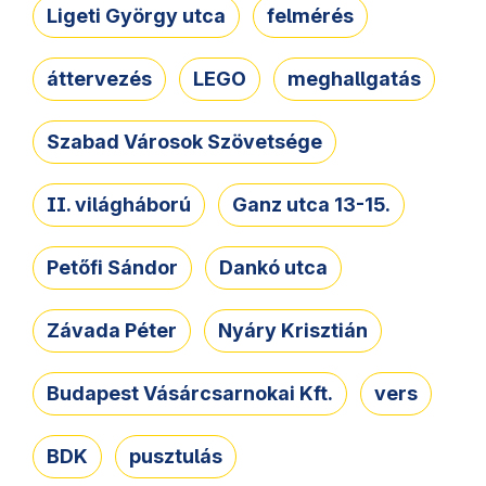
Ligeti György utca
felmérés
áttervezés
LEGO
meghallgatás
Szabad Városok Szövetsége
II. világháború
Ganz utca 13-15.
Petőfi Sándor
Dankó utca
Závada Péter
Nyáry Krisztián
Budapest Vásárcsarnokai Kft.
vers
BDK
pusztulás