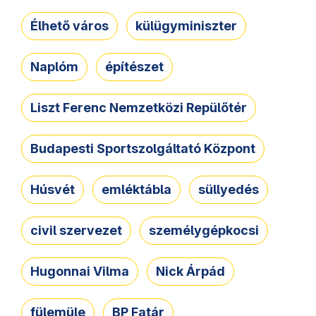
Élhető város
külügyminiszter
Naplóm
építészet
Liszt Ferenc Nemzetközi Repülőtér
Budapesti Sportszolgáltató Központ
Húsvét
emléktábla
süllyedés
civil szervezet
személygépkocsi
Hugonnai Vilma
Nick Árpád
fülemüle
BP Fatár