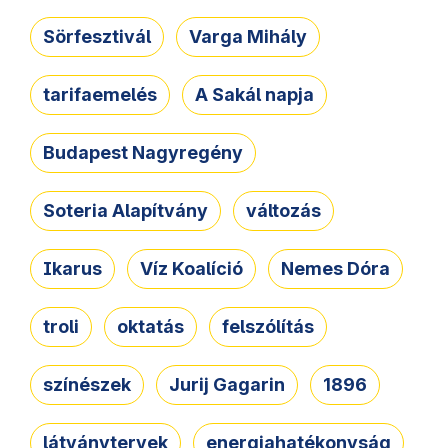
Sörfesztivál
Varga Mihály
tarifaemelés
A Sakál napja
Budapest Nagyregény
Soteria Alapítvány
változás
Ikarus
Víz Koalíció
Nemes Dóra
troli
oktatás
felszólítás
színészek
Jurij Gagarin
1896
látványtervek
energiahatékonyság