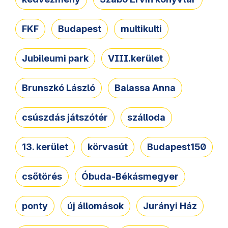
FKF
Budapest
multikulti
Jubileumi park
VIII.kerület
Brunszkó László
Balassa Anna
csúszdás játszótér
szálloda
13. kerület
körvasút
Budapest150
csőtörés
Óbuda-Békásmegyer
ponty
új állomások
Jurányi Ház