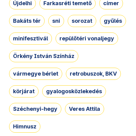
Újdelhi
Farkasréti temető
címer
Bakáts tér
sni
sorozat
gyűlés
minifesztivál
repülőtéri vonaljegy
Örkény István Színház
vármegye bérlet
retrobuszok, BKV
körjárat
gyalogosközlekedés
Széchenyi-hegy
Veres Attila
Himnusz