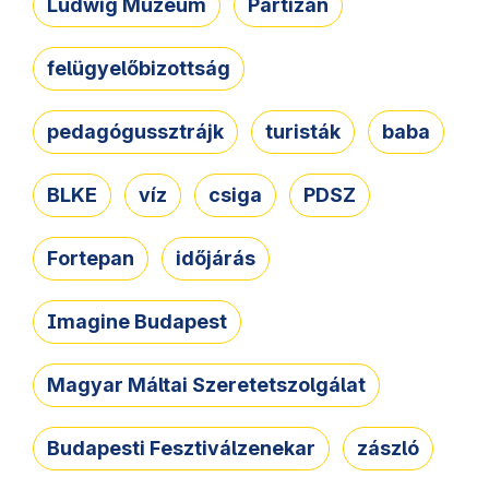
Ludwig Múzeum
Partizán
felügyelőbizottság
pedagógussztrájk
turisták
baba
BLKE
víz
csiga
PDSZ
Fortepan
időjárás
Imagine Budapest
Magyar Máltai Szeretetszolgálat
Budapesti Fesztiválzenekar
zászló