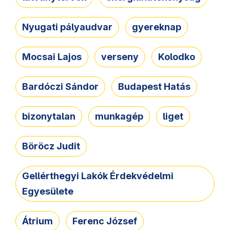
Nyugati pályaudvar
gyereknap
Mocsai Lajos
verseny
Kolodko
Bardóczi Sándor
Budapest Hatás
bizonytalan
munkagép
liget
Böröcz Judit
Gellérthegyi Lakók Érdekvédelmi
Egyesülete
Átrium
Ferenc József