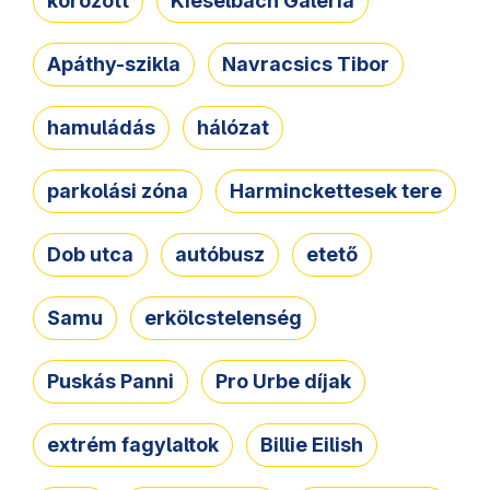
körözött
Kieselbach Galéria
Apáthy-szikla
Navracsics Tibor
hamuládás
hálózat
parkolási zóna
Harminckettesek tere
Dob utca
autóbusz
etető
Samu
erkölcstelenség
Puskás Panni
Pro Urbe díjak
extrém fagylaltok
Billie Eilish