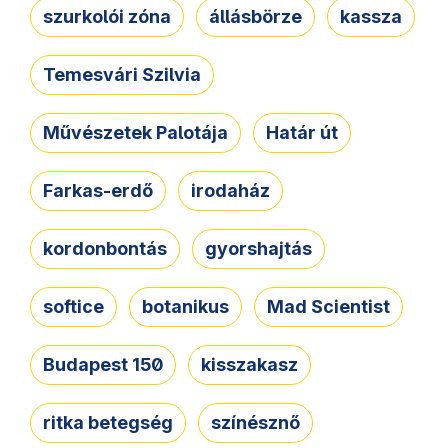
szurkolói zóna
állásbörze
kassza
Temesvári Szilvia
Művészetek Palotája
Határ út
Farkas-erdő
irodaház
kordonbontás
gyorshajtás
softice
botanikus
Mad Scientist
Budapest 150
kisszakasz
ritka betegség
színésznő