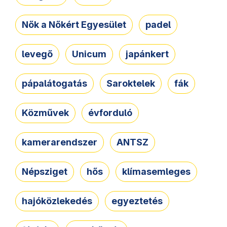
Nők a Nőkért Egyesület
padel
levegő
Unicum
japánkert
pápalátogatás
Saroktelek
fák
Közművek
évforduló
kamerarendszer
ANTSZ
Népsziget
hős
klímasemleges
hajóközlekedés
egyeztetés