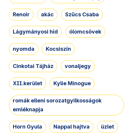
Renoir
akác
Szűcs Csaba
Lágymányosi híd
ólomcsövek
nyomda
Kocsiszín
Cinkotai Tájház
vonaljegy
XII.kerület
Kylie Minogue
romák elleni sorozatgyilkosságok
emléknapja
Horn Gyula
Nappal hajtva
üzlet