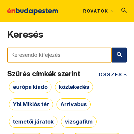
ROVATOK
Keresés
Keresés
Szűrés címkék szerint
ÖSSZES
európa kiadó
közlekedés
Ybl Miklós tér
Arrivabus
temetői járatok
vizsgafilm