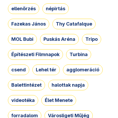
ellenőrzés
népirtás
Fazekas János
Thy Catafalque
MOL Bubi
Puskás Aréna
Tripo
Építészeti Filmnapok
Turbina
csend
Lehel tér
agglomeráció
Balettintézet
halottak napja
videotéka
Élet Menete
forradalom
Városligeti Műjég