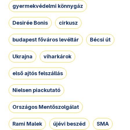
gyermekvédelmi könnygáz
Desirée Bonis
cirkusz
budapest főváros levéltár
Bécsi út
Ukrajna
viharkárok
első ajtós felszállás
Nielsen piackutató
Országos Mentőszolgálat
Rami Malek
újévi beszéd
SMA