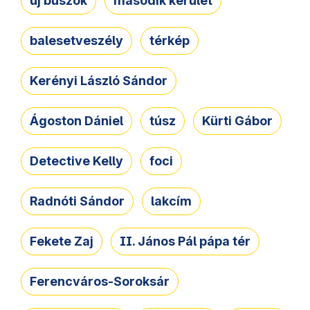
új buszok
második kerület
balesetveszély
térkép
Kerényi László Sándor
Ágoston Dániel
túsz
Kürti Gábor
Detective Kelly
foci
Radnóti Sándor
lakcím
Fekete Zaj
II. János Pál pápa tér
Ferencváros-Soroksár