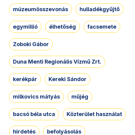
múzeumösszevonás
hulladékgyűjtő
egymillió
élhetőség
facsemete
Zoboki Gábor
Duna Menti Regionális Vízmű Zrt.
kerékpár
Kereki Sándor
milkovics mátyás
műjég
bacsó béla utca
Közterület használat
hirdetés
befolyásolás