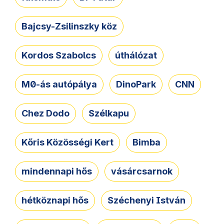
Bajcsy-Zsilinszky köz
Kordos Szabolcs
úthálózat
M0-ás autópálya
DinoPark
CNN
Chez Dodo
Szélkapu
Kőris Közösségi Kert
Bimba
mindennapi hős
vásárcsarnok
hétköznapi hős
Széchenyi István