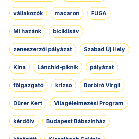
vállakozók
macaron
FUGA
Mi hazánk
biciklisáv
zeneszerzői pályázat
Szabad Új Hely
Kína
Lánchíd-piknik
pályázat
főigazgató
krizso
Borbíró Virgil
Dürer Kert
Világélelmezési Program
kérdőív
Budapest Bábszínház