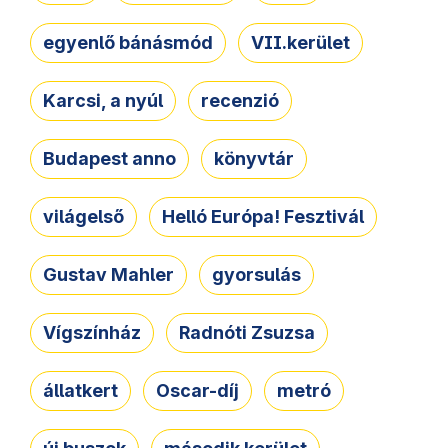
egyenlő bánásmód
VII.kerület
Karcsi, a nyúl
recenzió
Budapest anno
könyvtár
világelső
Helló Európa! Fesztivál
Gustav Mahler
gyorsulás
Vígszínház
Radnóti Zsuzsa
állatkert
Oscar-díj
metró