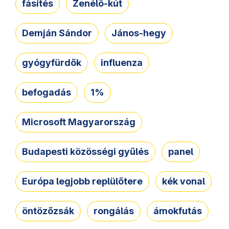
fásítés
Zenélő-kút
Demján Sándor
János-hegy
gyógyfürdők
influenza
befogadás
1%
Microsoft Magyarország
Budapesti közösségi gyűlés
panel
Európa legjobb replülőtere
kék vonal
öntözőzsák
rongálás
ámokfutás