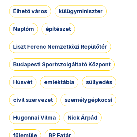
Élhető város
külügyminiszter
Naplóm
építészet
Liszt Ferenc Nemzetközi Repülőtér
Budapesti Sportszolgáltató Központ
Húsvét
emléktábla
süllyedés
civil szervezet
személygépkocsi
Hugonnai Vilma
Nick Árpád
fülemüle
BP Fatár