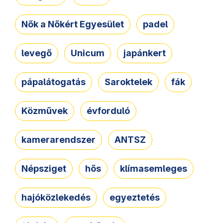
Nők a Nőkért Egyesület
padel
levegő
Unicum
japánkert
pápalátogatás
Saroktelek
fák
Közművek
évforduló
kamerarendszer
ANTSZ
Népsziget
hős
klímasemleges
hajóközlekedés
egyeztetés