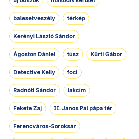
új buszok
második kerület
balesetveszély
térkép
Kerényi László Sándor
Ágoston Dániel
túsz
Kürti Gábor
Detective Kelly
foci
Radnóti Sándor
lakcím
Fekete Zaj
II. János Pál pápa tér
Ferencváros-Soroksár