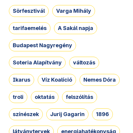
Sörfesztivál
Varga Mihály
tarifaemelés
A Sakál napja
Budapest Nagyregény
Soteria Alapítvány
változás
Ikarus
Víz Koalíció
Nemes Dóra
troli
oktatás
felszólítás
színészek
Jurij Gagarin
1896
látványtervek
energiahatékonyság