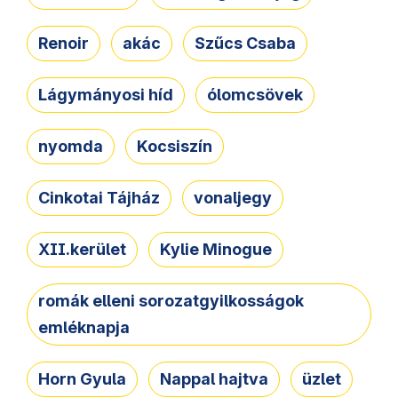
Renoir
akác
Szűcs Csaba
Lágymányosi híd
ólomcsövek
nyomda
Kocsiszín
Cinkotai Tájház
vonaljegy
XII.kerület
Kylie Minogue
romák elleni sorozatgyilkosságok
emléknapja
Horn Gyula
Nappal hajtva
üzlet