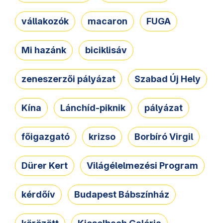
vállakozók
macaron
FUGA
Mi hazánk
biciklisáv
zeneszerzői pályázat
Szabad Új Hely
Kína
Lánchíd-piknik
pályázat
főigazgató
krizso
Borbíró Virgil
Dürer Kert
Világélelmezési Program
kérdőív
Budapest Bábszínház