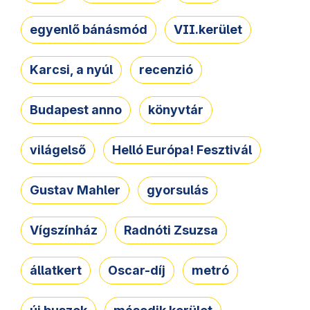
egyenlő bánásmód
VII.kerület
Karcsi, a nyúl
recenzió
Budapest anno
könyvtár
világelső
Helló Európa! Fesztivál
Gustav Mahler
gyorsulás
Vígszínház
Radnóti Zsuzsa
állatkert
Oscar-díj
metró