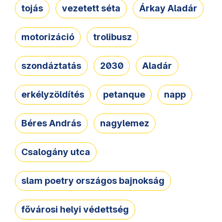
tojás
vezetett séta
Árkay Aladár
motorizáció
trolibusz
szondáztatás
2030
Aladár
erkélyzöldítés
petanque
napp
Béres András
nagylemez
Csalogány utca
slam poetry országos bajnokság
fővárosi helyi védettség