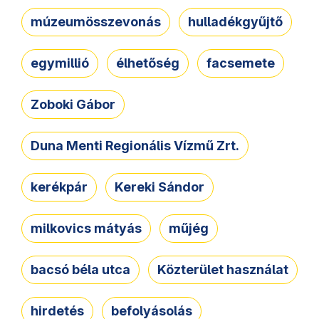
múzeumösszevonás
hulladékgyűjtő
egymillió
élhetőség
facsemete
Zoboki Gábor
Duna Menti Regionális Vízmű Zrt.
kerékpár
Kereki Sándor
milkovics mátyás
műjég
bacsó béla utca
Közterület használat
hirdetés
befolyásolás