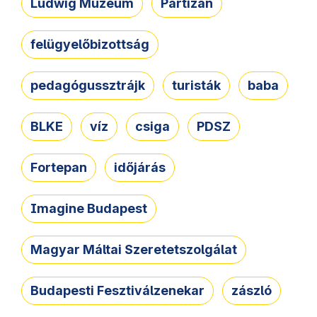
Ludwig Múzeum
Partizán
felügyelőbizottság
pedagógussztrájk
turisták
baba
BLKE
víz
csiga
PDSZ
Fortepan
időjárás
Imagine Budapest
Magyar Máltai Szeretetszolgálat
Budapesti Fesztiválzenekar
zászló