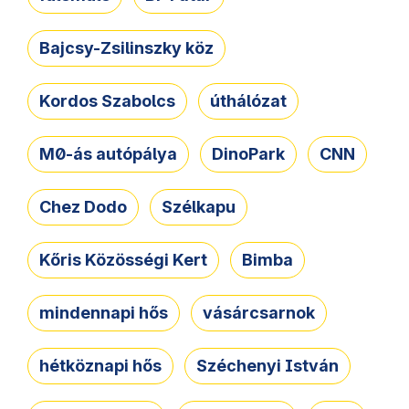
Bajcsy-Zsilinszky köz
Kordos Szabolcs
úthálózat
M0-ás autópálya
DinoPark
CNN
Chez Dodo
Szélkapu
Kőris Közösségi Kert
Bimba
mindennapi hős
vásárcsarnok
hétköznapi hős
Széchenyi István