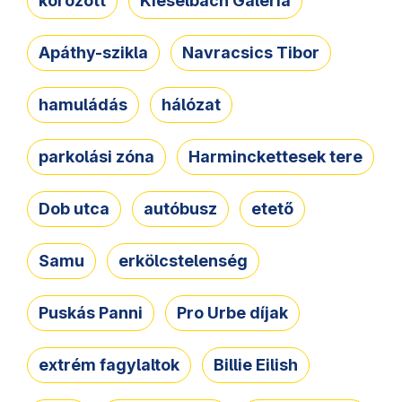
körözött
Kieselbach Galéria
Apáthy-szikla
Navracsics Tibor
hamuládás
hálózat
parkolási zóna
Harminckettesek tere
Dob utca
autóbusz
etető
Samu
erkölcstelenség
Puskás Panni
Pro Urbe díjak
extrém fagylaltok
Billie Eilish