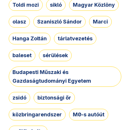
Toldi mozi
sikló
Magyar Közlöny
olasz
Szaniszló Sándor
Marci
Hanga Zoltán
tárlatvezetés
baleset
sérülések
Budapesti Műszaki és
Gazdaságtudományi Egyetem
zsidó
biztonsági őr
közbringarendszer
M0-s autóút