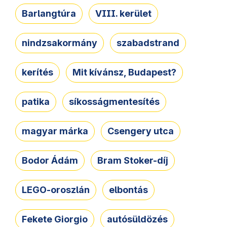
Barlangtúra
VIII. kerület
nindzsakormány
szabadstrand
kerítés
Mit kívánsz, Budapest?
patika
síkosságmentesítés
magyar márka
Csengery utca
Bodor Ádám
Bram Stoker-díj
LEGO-oroszlán
elbontás
Fekete Giorgio
autósüldözés