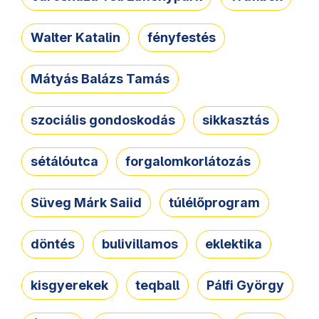
Walter Katalin
fényfestés
Mátyás Balázs Tamás
szociális gondoskodás
sikkasztás
sétálóutca
forgalomkorlátozás
Süveg Márk Saiid
túlélőprogram
döntés
bulivillamos
eklektika
kisgyerekek
teqball
Pálfi György