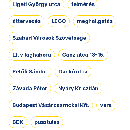
Ligeti György utca
felmérés
áttervezés
LEGO
meghallgatás
Szabad Városok Szövetsége
II. világháború
Ganz utca 13-15.
Petőfi Sándor
Dankó utca
Závada Péter
Nyáry Krisztián
Budapest Vásárcsarnokai Kft.
vers
BDK
pusztulás