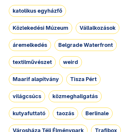
katolikus egyházfő
Közlekedési Múzeum
Vállalkozások
áremelkedés
Belgrade Waterfront
textilművészet
weird
Maarif alapítvány
Tisza Pért
világcsúcs
közmeghallgatás
kutyafuttató
taozás
Berlinale
Városháza Téli Élménypark
Trafibox