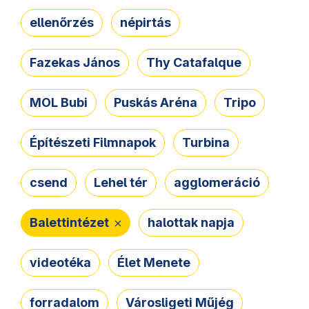
ellenőrzés
népirtás
Fazekas János
Thy Catafalque
MOL Bubi
Puskás Aréna
Tripo
Építészeti Filmnapok
Turbina
csend
Lehel tér
agglomeráció
Balettintézet
halottak napja
videotéka
Élet Menete
forradalom
Városligeti Műjég