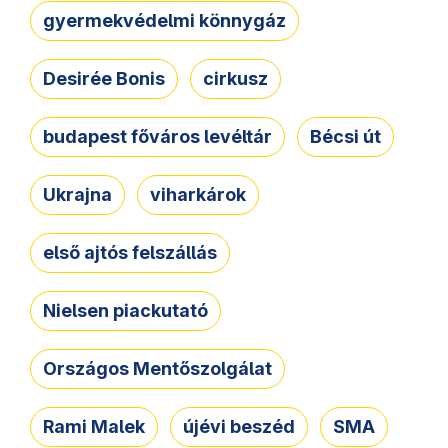
gyermekvédelmi könnygáz
Desirée Bonis
cirkusz
budapest főváros levéltár
Bécsi út
Ukrajna
viharkárok
első ajtós felszállás
Nielsen piackutató
Országos Mentőszolgálat
Rami Malek
újévi beszéd
SMA