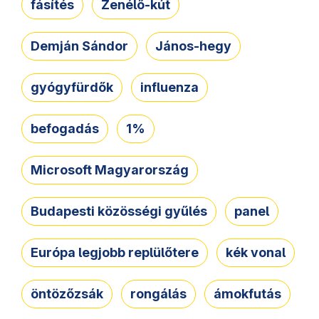
fásítés
Zenélő-kút
Demján Sándor
János-hegy
gyógyfürdők
influenza
befogadás
1%
Microsoft Magyarország
Budapesti közösségi gyűlés
panel
Európa legjobb replülőtere
kék vonal
öntözőzsák
rongálás
ámokfutás