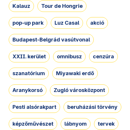
Kalauz
Tour de Hongrie
pop-up park
Luz Casal
akció
Budapest-Belgrád vasútvonal
XXII. kerület
omnibusz
cenzúra
szanatórium
Miyawaki erdő
Aranykorsó
Zugló városközpont
Pesti alsórakpart
beruházási törvény
képzőművészet
lábnyom
tervek