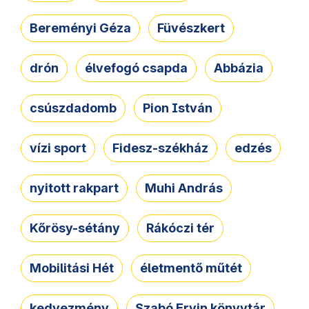
Bereményi Géza
Füvészkert
drón
élvefogó csapda
Abbázia
csúszdadomb
Pion István
vízi sport
Fidesz-székház
edzés
nyitott rakpart
Muhi András
Kőrösy-sétány
Rákóczi tér
Mobilitási Hét
életmentő műtét
kedvezmény
Szabó Ervin könyvtár