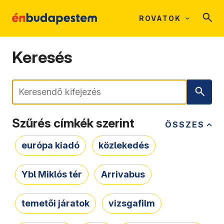
ROVATOK
Keresés
Keresés
Szűrés címkék szerint
ÖSSZES
európa kiadó
közlekedés
Ybl Miklós tér
Arrivabus
temetői járatok
vizsgafilm