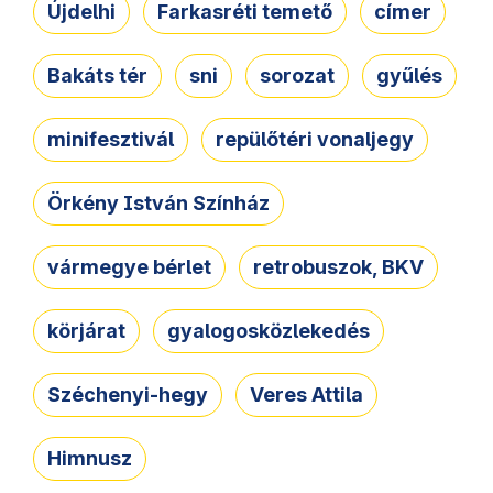
Újdelhi
Farkasréti temető
címer
Bakáts tér
sni
sorozat
gyűlés
minifesztivál
repülőtéri vonaljegy
Örkény István Színház
vármegye bérlet
retrobuszok, BKV
körjárat
gyalogosközlekedés
Széchenyi-hegy
Veres Attila
Himnusz