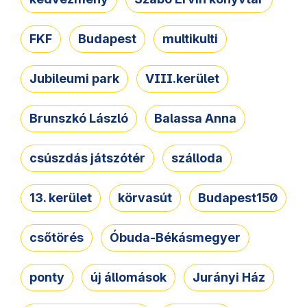
FKF
Budapest
multikulti
Jubileumi park
VIII.kerület
Brunszkó László
Balassa Anna
csúszdás játszótér
szálloda
13. kerület
körvasút
Budapest150
csőtörés
Óbuda-Békásmegyer
ponty
új állomások
Jurányi Ház