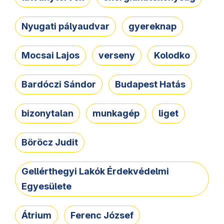
Nyugati pályaudvar
gyereknap
Mocsai Lajos
verseny
Kolodko
Bardóczi Sándor
Budapest Hatás
bizonytalan
munkagép
liget
Böröcz Judit
Gellérthegyi Lakók Érdekvédelmi
Egyesülete
Átrium
Ferenc József