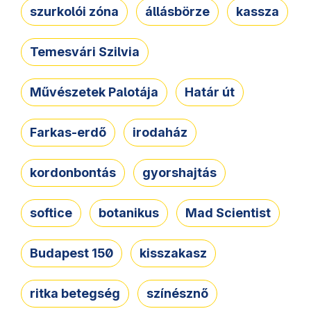
szurkolói zóna
állásbörze
kassza
Temesvári Szilvia
Művészetek Palotája
Határ út
Farkas-erdő
irodaház
kordonbontás
gyorshajtás
softice
botanikus
Mad Scientist
Budapest 150
kisszakasz
ritka betegség
színésznő