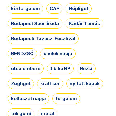
körforgalom
CAF
Népliget
Budapest Sportiroda
Kádár Tamás
Budapesti Tavaszi Fesztivál
BENDZSÓ
civilek napja
utca embere
I bike BP
Rezsi
Zugliget
kraft sör
nyitott kapuk
költészet napja
forgalom
téli gumi
metal