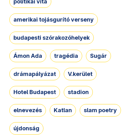
politikai vita
amerikai tojásgurító verseny
budapesti szórakozóhelyek
Ámon Ada
tragédia
Sugár
drámapályázat
V.kerület
Hotel Budapest
stadion
elnevezés
Katlan
slam poetry
újdonság