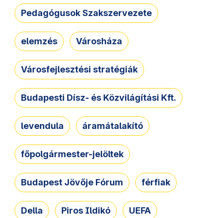
Pedagógusok Szakszervezete
elemzés
Városháza
Városfejlesztési stratégiák
Budapesti Dísz- és Közvilágítási Kft.
levendula
áramátalakító
főpolgármester-jelöltek
Budapest Jövője Fórum
férfiak
Della
Piros Ildikó
UEFA