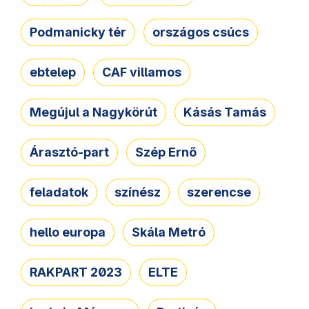
Podmanicky tér
országos csúcs
ebtelep
CAF villamos
Megújul a Nagykörút
Kásás Tamás
Árasztó-part
Szép Ernő
feladatok
színész
szerencse
hello europa
Skála Metró
RAKPART 2023
ELTE