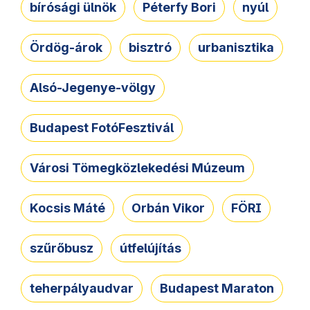
bírósági ülnök
Péterfy Bori
nyúl
Ördög-árok
bisztró
urbanisztika
Alsó-Jegenye-völgy
Budapest FotóFesztivál
Városi Tömegközlekedési Múzeum
Kocsis Máté
Orbán Vikor
FÖRI
szűrőbusz
útfelújítás
teherpályaudvar
Budapest Maraton