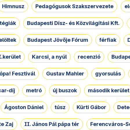
Himnusz
Pedagógusok Szakszervezete
e
atégiák
Budapesti Dísz- és Közvilágítási Kft.
elöltek
Budapest Jövője Fórum
férfiak
D
.kerület
Karcsi, a nyúl
recenzió
Budape
ópa! Fesztivál
Gustav Mahler
gyorsulás
ar-díj
metró
új buszok
második kerület
Ágoston Dániel
túsz
Kürti Gábor
Dete
e Zaj
II. János Pál pápa tér
Ferencváros-S