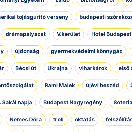
erikai tojásgurító verseny
budapesti szórakoz
drámapályázat
V.kerület
Hotel Budapest
ry
újdonság
gyermekvédelmi könnygáz
ár
Bécsi út
Ukrajna
viharkárok
első 
ntőszolgálat
Rami Malek
újévi beszéd
 Sakál napja
Budapest Nagyregény
Soteri
Nemes Dóra
troli
oktatás
felszólítá