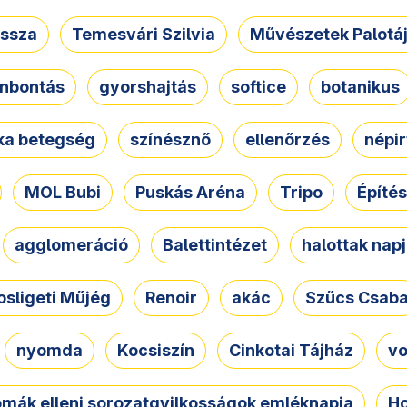
ssza
Temesvári Szilvia
Művészetek Palotá
nbontás
gyorshajtás
softice
botanikus
tka betegség
színésznő
ellenőrzés
népir
MOL Bubi
Puskás Aréna
Tripo
Építés
agglomeráció
Balettintézet
halottak nap
osligeti Műjég
Renoir
akác
Szűcs Csab
nyomda
Kocsiszín
Cinkotai Tájház
vo
omák elleni sorozatgyilkosságok emléknapja
Ho