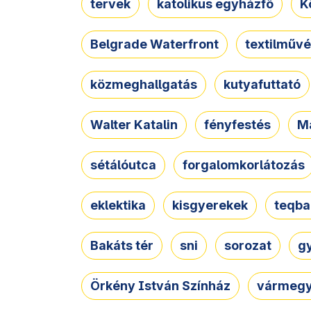
tervek
katolikus egyházfő
K
Belgrade Waterfront
textilművé
közmeghallgatás
kutyafuttató
Walter Katalin
fényfestés
M
sétálóutca
forgalomkorlátozás
eklektika
kisgyerekek
teqba
Bakáts tér
sni
sorozat
g
Örkény István Színház
vármegy