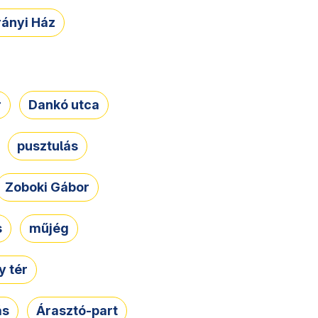
rányi Ház
r
Dankó utca
pusztulás
Zoboki Gábor
s
műjég
 tér
ás
Árasztó-part