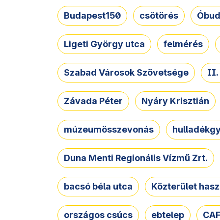
Budapest150
csőtörés
Óbud
Ligeti György utca
felmérés
Szabad Városok Szövetsége
II
Závada Péter
Nyáry Krisztián
múzeumösszevonás
hulladékgy
Duna Menti Regionális Vízmű Zrt.
bacsó béla utca
Közterület hasz
országos csúcs
ebtelep
CAF