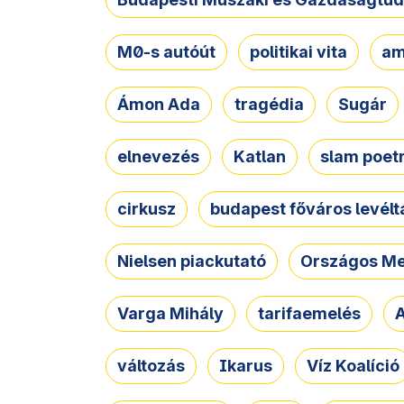
M0-s autóút
politikai vita
am
Ámon Ada
tragédia
Sugár
elnevezés
Katlan
slam poet
cirkusz
budapest főváros levélt
Nielsen piackutató
Országos Me
Varga Mihály
tarifaemelés
A
változás
Ikarus
Víz Koalíció