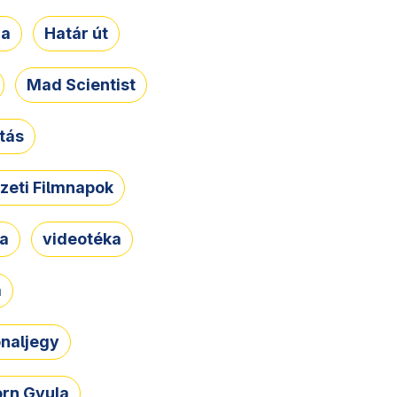
ja
Határ út
Mad Scientist
tás
zeti Filmnapok
ja
videotéka
a
naljegy
rn Gyula