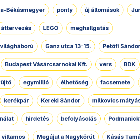
a-Békásmegyer
ponty
új állomások
Ju
áttervezés
LEGO
meghallgatás
. világháború
Ganz utca 13-15.
Petőfi Sándo
Budapest Vásárcsarnokai Kft.
vers
BDK
űjtő
egymillió
élhetőség
facsemete
kerékpár
Kereki Sándor
milkovics mátyá
nálat
hirdetés
befolyásolás
Podmanicky
 villamos
Megújul a Nagykörút
Kásás Tam