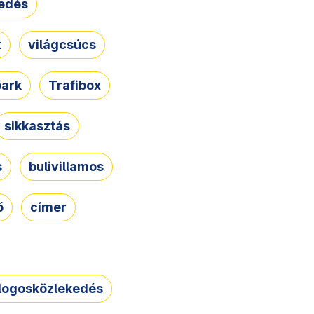
edés
t
világcsúcs
park
Trafibox
sikkasztás
s
bulivillamos
ő
címer
logosközlekedés