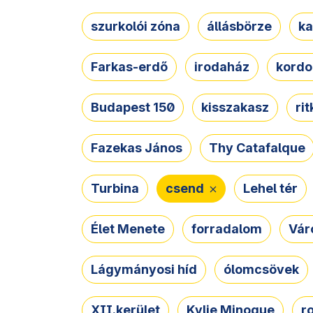
szurkolói zóna
állásbörze
ka
Farkas-erdő
irodaház
kordo
Budapest 150
kisszakasz
ri
Fazekas János
Thy Catafalque
Turbina
csend
Lehel tér
Élet Menete
forradalom
Vár
Lágymányosi híd
ólomcsövek
XII.kerület
Kylie Minogue
r