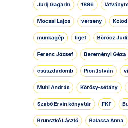
Jurij Gagarin
1896
látványt
Mocsai Lajos
verseny
Kolod
munkagép
liget
Böröcz Judi
Ferenc József
Bereményi Géza
csúszdadomb
Pion István
v
Muhi András
Kőrösy-sétány
Szabó Ervin könyvtár
FKF
B
Brunszkó László
Balassa Anna