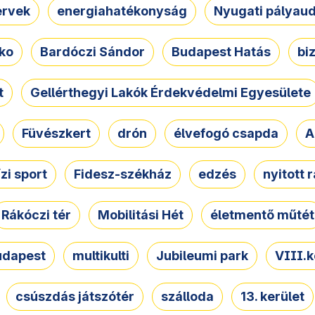
ervek
energiahatékonyság
Nyugati pályau
ko
Bardóczi Sándor
Budapest Hatás
bi
t
Gellérthegyi Lakók Érdekvédelmi Egyesülete
Füvészkert
drón
élvefogó csapda
A
ízi sport
Fidesz-székház
edzés
nyitott 
Rákóczi tér
Mobilitási Hét
életmentő műtét
udapest
multikulti
Jubileumi park
VIII.k
csúszdás játszótér
szálloda
13. kerület