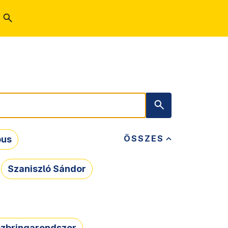
ÖSSZES
bus
Szaniszló Sándor
zbringarendszer