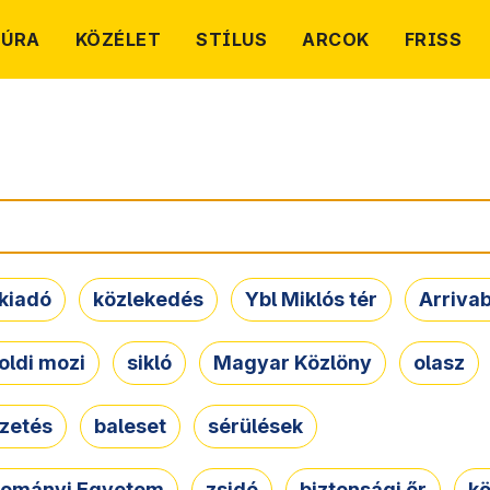
TÚRA
KÖZÉLET
STÍLUS
ARCOK
FRISS
kiadó
közlekedés
Ybl Miklós tér
Arriva
oldi mozi
sikló
Magyar Közlöny
olasz
ezetés
baleset
sérülések
dományi Egyetem
zsidó
biztonsági őr
kö