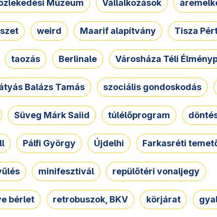
özlekedési Múzeum
Vállalkozások
áremelk
szet
weird
Maarif alapítvány
Tisza Pér
taozás
Berlinale
Városháza Téli Élmény
átyás Balázs Tamás
szociális gondoskodás
Süveg Márk Saiid
túlélőprogram
dönté
ll
Pálfi György
Újdelhi
Farkasréti temet
yűlés
minifesztivál
repülőtéri vonaljegy
e bérlet
retrobuszok, BKV
körjárat
gya