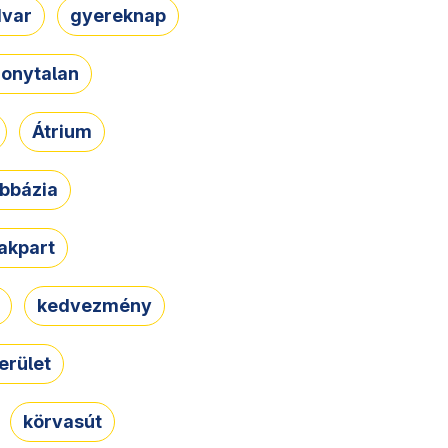
dvar
gyereknap
zonytalan
Átrium
bbázia
rakpart
kedvezmény
erület
körvasút