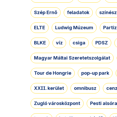
Szép Ernő
feladatok
színész
ELTE
Ludwig Múzeum
Parti
BLKE
víz
csiga
PDSZ
Magyar Máltai Szeretetszolgálat
Tour de Hongrie
pop-up park
XXII. kerület
omnibusz
cen
Zugló városközpont
Pesti alsór