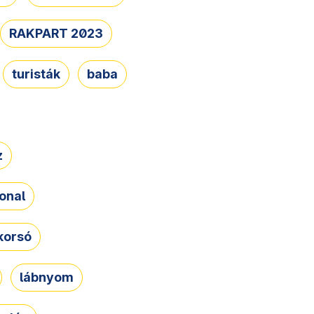
RAKPART 2023
turisták
baba
z
onal
korsó
lábnyom