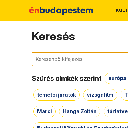
KUL
Keresés
Keresés
Szűrés címkék szerint
európa 
temetői járatok
vizsgafilm
T
Marci
Hanga Zoltán
tárlatv
Budapesti Műszaki és Gazdaságtu