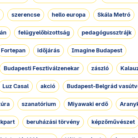
szerencse
hello europa
Skála Metró
zán
felügyelőbizottság
pedagógussztrájk
Fortepan
időjárás
Imagine Budapest
Budapesti Fesztiválzenekar
zászló
Kalau
Luz Casal
akció
Budapest-Belgrád vasútv
zúra
szanatórium
Miyawaki erdő
Arany
akpart
beruházási törvény
képzőművészet