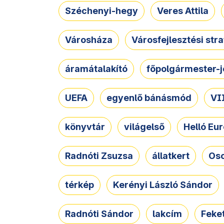
Széchenyi-hegy
Veres Attila
Városháza
Városfejlesztési str
áramátalakító
főpolgármester-j
UEFA
egyenlő bánásmód
VII
könyvtár
világelső
Helló Eur
Radnóti Zsuzsa
állatkert
Osc
térkép
Kerényi László Sándor
Radnóti Sándor
lakcím
Feket