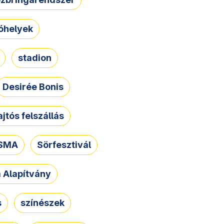
óhelyek
stadion
Desirée Bonis
ajtós felszállás
SMA
Sörfesztivál
a Alapítvány
s
színészek