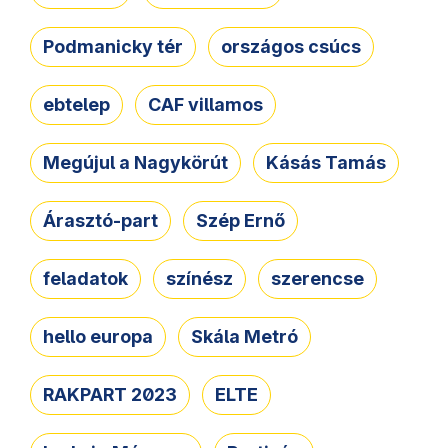
Podmanicky tér
országos csúcs
ebtelep
CAF villamos
Megújul a Nagykörút
Kásás Tamás
Árasztó-part
Szép Ernő
feladatok
színész
szerencse
hello europa
Skála Metró
RAKPART 2023
ELTE