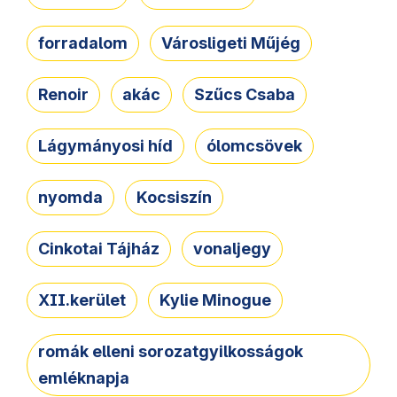
forradalom
Városligeti Műjég
Renoir
akác
Szűcs Csaba
Lágymányosi híd
ólomcsövek
nyomda
Kocsiszín
Cinkotai Tájház
vonaljegy
XII.kerület
Kylie Minogue
romák elleni sorozatgyilkosságok
emléknapja