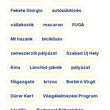
Fekete Giorgio
autósüldözés
vállakozók
macaron
FUGA
Mi hazánk
biciklisáv
zeneszerzői pályázat
Szabad Új Hely
Kína
Lánchíd-piknik
pályázat
főigazgató
krizso
Borbíró Virgil
Dürer Kert
Világélelmezési Program