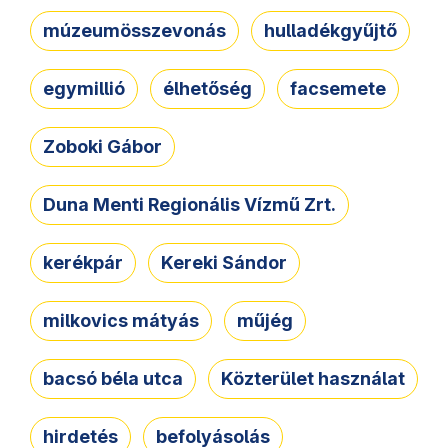
múzeumösszevonás
hulladékgyűjtő
egymillió
élhetőség
facsemete
Zoboki Gábor
Duna Menti Regionális Vízmű Zrt.
kerékpár
Kereki Sándor
milkovics mátyás
műjég
bacsó béla utca
Közterület használat
hirdetés
befolyásolás