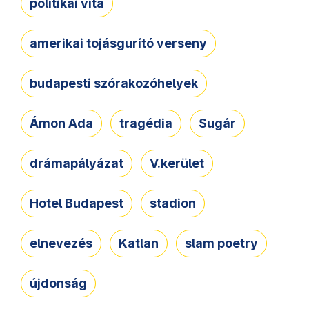
politikai vita
amerikai tojásgurító verseny
budapesti szórakozóhelyek
Ámon Ada
tragédia
Sugár
drámapályázat
V.kerület
Hotel Budapest
stadion
elnevezés
Katlan
slam poetry
újdonság