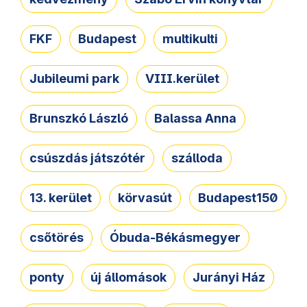
FKF
Budapest
multikulti
Jubileumi park
VIII.kerület
Brunszkó László
Balassa Anna
csúszdás játszótér
szálloda
13. kerület
körvasút
Budapest150
csőtörés
Óbuda-Békásmegyer
ponty
új állomások
Jurányi Ház