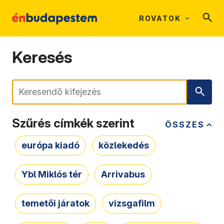
ROVATOK
Keresés
Keresés
Szűrés címkék szerint
ÖSSZES
európa kiadó
közlekedés
Ybl Miklós tér
Arrivabus
temetői járatok
vizsgafilm