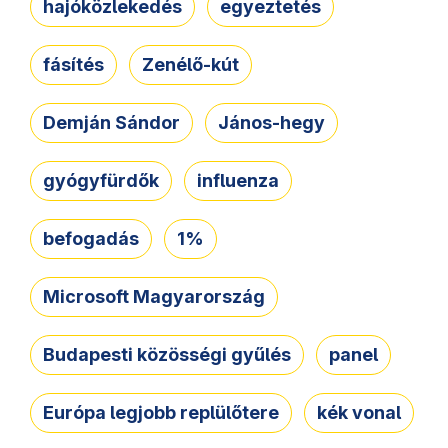
hajóközlekedés
egyeztetés
fásítés
Zenélő-kút
Demján Sándor
János-hegy
gyógyfürdők
influenza
befogadás
1%
Microsoft Magyarország
Budapesti közösségi gyűlés
panel
Európa legjobb replülőtere
kék vonal