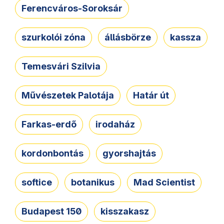
Ferencváros-Soroksár
szurkolói zóna
állásbörze
kassza
Temesvári Szilvia
Művészetek Palotája
Határ út
Farkas-erdő
irodaház
kordonbontás
gyorshajtás
softice
botanikus
Mad Scientist
Budapest 150
kisszakasz