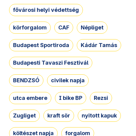
fővárosi helyi védettség
körforgalom
CAF
Népliget
Budapest Sportiroda
Kádár Tamás
Budapesti Tavaszi Fesztivál
BENDZSÓ
civilek napja
utca embere
I bike BP
Rezsi
Zugliget
kraft sör
nyitott kapuk
költészet napja
forgalom