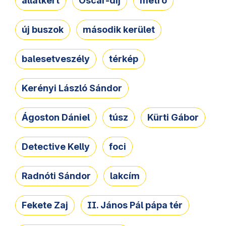
állatkert
Oscar-díj
metró
új buszok
második kerület
balesetveszély
térkép
Kerényi László Sándor
Ágoston Dániel
túsz
Kürti Gábor
Detective Kelly
foci
Radnóti Sándor
lakcím
Fekete Zaj
II. János Pál pápa tér