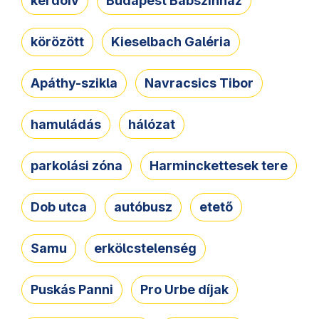
kérdőív
Budapest Bábszínház
körözött
Kieselbach Galéria
Apáthy-szikla
Navracsics Tibor
hamuládás
hálózat
parkolási zóna
Harminckettesek tere
Dob utca
autóbusz
etető
Samu
erkölcstelenség
Puskás Panni
Pro Urbe díjak