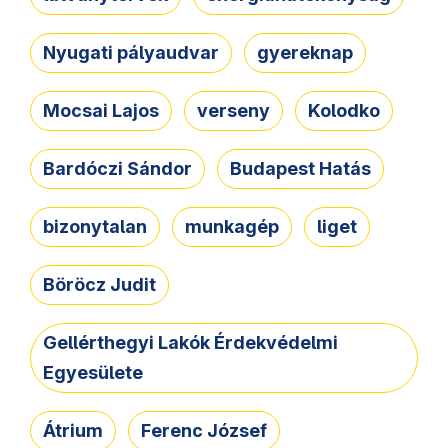
Nyugati pályaudvar
gyereknap
Mocsai Lajos
verseny
Kolodko
Bardóczi Sándor
Budapest Hatás
bizonytalan
munkagép
liget
Böröcz Judit
Gellérthegyi Lakók Érdekvédelmi
Egyesülete
Átrium
Ferenc József