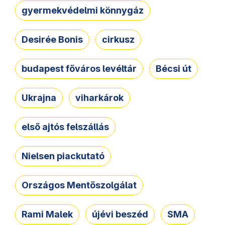
gyermekvédelmi könnygáz
Desirée Bonis
cirkusz
budapest főváros levéltár
Bécsi út
Ukrajna
viharkárok
első ajtós felszállás
Nielsen piackutató
Országos Mentőszolgálat
Rami Malek
újévi beszéd
SMA