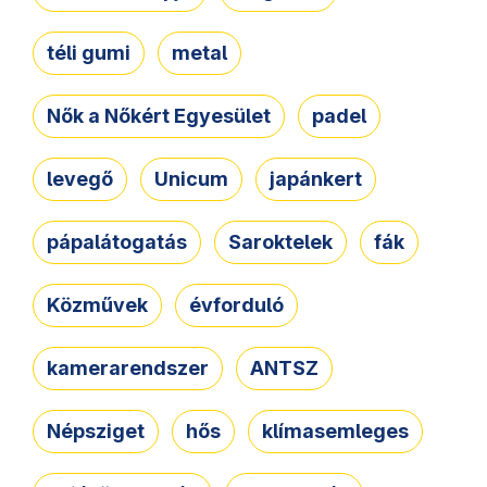
téli gumi
metal
Nők a Nőkért Egyesület
padel
levegő
Unicum
japánkert
pápalátogatás
Saroktelek
fák
Közművek
évforduló
kamerarendszer
ANTSZ
Népsziget
hős
klímasemleges