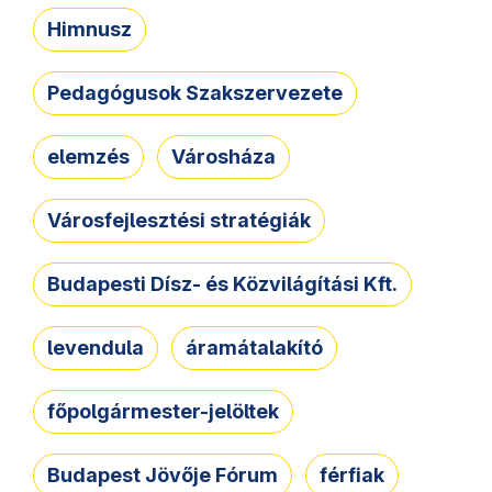
Himnusz
Pedagógusok Szakszervezete
elemzés
Városháza
Városfejlesztési stratégiák
Budapesti Dísz- és Közvilágítási Kft.
levendula
áramátalakító
főpolgármester-jelöltek
Budapest Jövője Fórum
férfiak