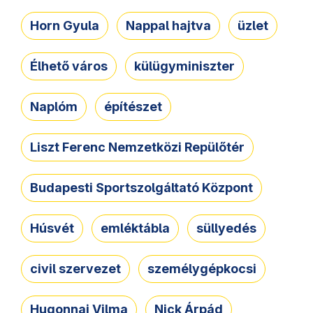
Horn Gyula
Nappal hajtva
üzlet
Élhető város
külügyminiszter
Naplóm
építészet
Liszt Ferenc Nemzetközi Repülőtér
Budapesti Sportszolgáltató Központ
Húsvét
emléktábla
süllyedés
civil szervezet
személygépkocsi
Hugonnai Vilma
Nick Árpád