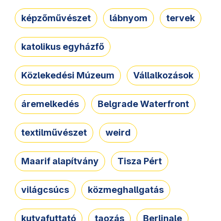
képzőművészet
lábnyom
tervek
katolikus egyházfő
Közlekedési Múzeum
Vállalkozások
áremelkedés
Belgrade Waterfront
textilművészet
weird
Maarif alapítvány
Tisza Pért
világcsúcs
közmeghallgatás
kutyafuttató
taozás
Berlinale