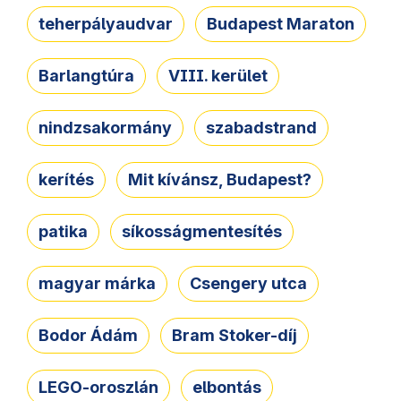
teherpályaudvar
Budapest Maraton
Barlangtúra
VIII. kerület
nindzsakormány
szabadstrand
kerítés
Mit kívánsz, Budapest?
patika
síkosságmentesítés
magyar márka
Csengery utca
Bodor Ádám
Bram Stoker-díj
LEGO-oroszlán
elbontás