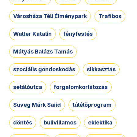
Városháza Téli Élménypark
Trafibox
Walter Katalin
fényfestés
Mátyás Balázs Tamás
szociális gondoskodás
sikkasztás
sétálóutca
forgalomkorlátozás
Süveg Márk Saiid
túlélőprogram
döntés
bulivillamos
eklektika