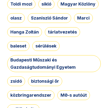
Toldi mozi
sikló
Magyar Közlöny
olasz
Szaniszló Sándor
Marci
Hanga Zoltán
tárlatvezetés
baleset
sérülések
Budapesti Műszaki és
Gazdaságtudományi Egyetem
zsidó
biztonsági őr
közbringarendszer
M0-s autóút