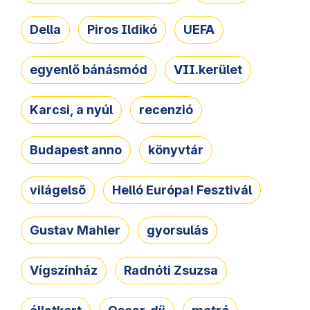
Della
Piros Ildikó
UEFA
egyenlő bánásmód
VII.kerület
Karcsi, a nyúl
recenzió
Budapest anno
könyvtár
világelső
Helló Európa! Fesztivál
Gustav Mahler
gyorsulás
Vígszínház
Radnóti Zsuzsa