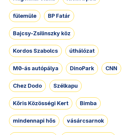
fülemüle
BP Fatár
Bajcsy-Zsilinszky köz
Kordos Szabolcs
úthálózat
M0-ás autópálya
DinoPark
CNN
Chez Dodo
Szélkapu
Kőris Közösségi Kert
Bimba
mindennapi hős
vásárcsarnok