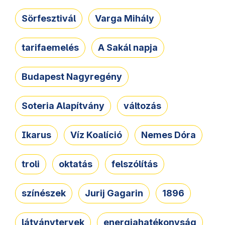
Sörfesztivál
Varga Mihály
tarifaemelés
A Sakál napja
Budapest Nagyregény
Soteria Alapítvány
változás
Ikarus
Víz Koalíció
Nemes Dóra
troli
oktatás
felszólítás
színészek
Jurij Gagarin
1896
látványtervek
energiahatékonyság