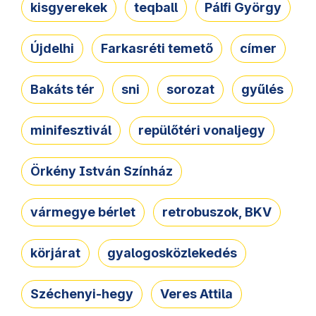
kisgyerekek
teqball
Pálfi György
Újdelhi
Farkasréti temető
címer
Bakáts tér
sni
sorozat
gyűlés
minifesztivál
repülőtéri vonaljegy
Örkény István Színház
vármegye bérlet
retrobuszok, BKV
körjárat
gyalogosközlekedés
Széchenyi-hegy
Veres Attila