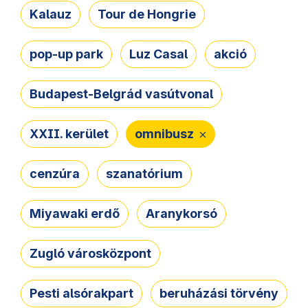
Kalauz
Tour de Hongrie
pop-up park
Luz Casal
akció
Budapest-Belgrád vasútvonal
XXII. kerület
omnibusz
cenzúra
szanatórium
Miyawaki erdő
Aranykorsó
Zugló városközpont
Pesti alsórakpart
beruházási törvény