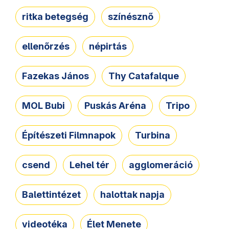
ritka betegség
színésznő
ellenőrzés
népirtás
Fazekas János
Thy Catafalque
MOL Bubi
Puskás Aréna
Tripo
Építészeti Filmnapok
Turbina
csend
Lehel tér
agglomeráció
Balettintézet
halottak napja
videotéka
Élet Menete