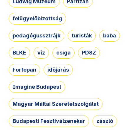
Ludwig Múzeum
Partizán
felügyelőbizottság
pedagógussztrájk
turisták
baba
BLKE
víz
csiga
PDSZ
Fortepan
időjárás
Imagine Budapest
Magyar Máltai Szeretetszolgálat
Budapesti Fesztiválzenekar
zászló