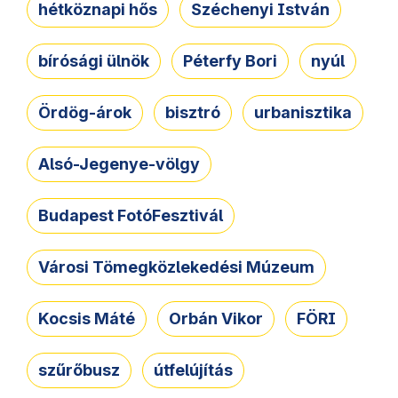
hétköznapi hős
Széchenyi István
bírósági ülnök
Péterfy Bori
nyúl
Ördög-árok
bisztró
urbanisztika
Alsó-Jegenye-völgy
Budapest FotóFesztivál
Városi Tömegközlekedési Múzeum
Kocsis Máté
Orbán Vikor
FÖRI
szűrőbusz
útfelújítás