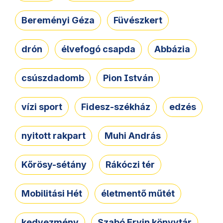
Bereményi Géza
Füvészkert
drón
élvefogó csapda
Abbázia
csúszdadomb
Pion István
vízi sport
Fidesz-székház
edzés
nyitott rakpart
Muhi András
Kőrösy-sétány
Rákóczi tér
Mobilitási Hét
életmentő műtét
kedvezmény
Szabó Ervin könyvtár