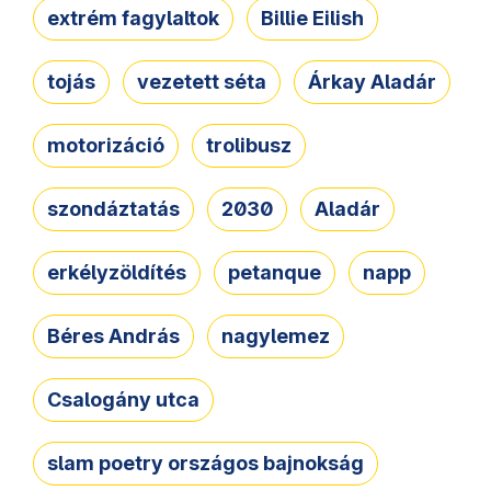
extrém fagylaltok
Billie Eilish
tojás
vezetett séta
Árkay Aladár
motorizáció
trolibusz
szondáztatás
2030
Aladár
erkélyzöldítés
petanque
napp
Béres András
nagylemez
Csalogány utca
slam poetry országos bajnokság