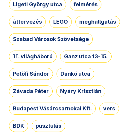
Ligeti György utca
felmérés
áttervezés
LEGO
meghallgatás
Szabad Városok Szövetsége
II. világháború
Ganz utca 13-15.
Petőfi Sándor
Dankó utca
Závada Péter
Nyáry Krisztián
Budapest Vásárcsarnokai Kft.
vers
BDK
pusztulás