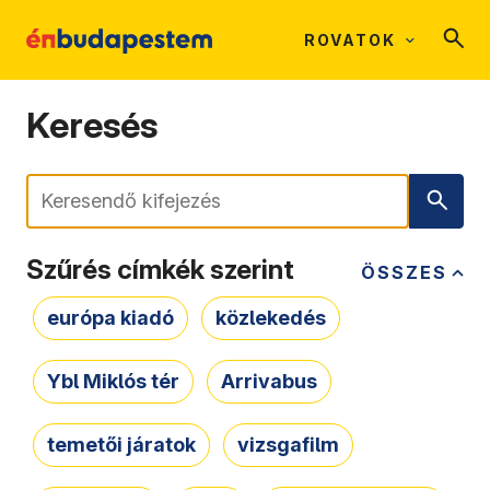
ROVATOK
Keresés
Keresés
Szűrés címkék szerint
ÖSSZES
európa kiadó
közlekedés
Ybl Miklós tér
Arrivabus
temetői járatok
vizsgafilm