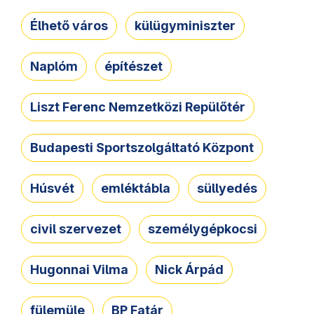
Élhető város
külügyminiszter
Naplóm
építészet
Liszt Ferenc Nemzetközi Repülőtér
Budapesti Sportszolgáltató Központ
Húsvét
emléktábla
süllyedés
civil szervezet
személygépkocsi
Hugonnai Vilma
Nick Árpád
fülemüle
BP Fatár