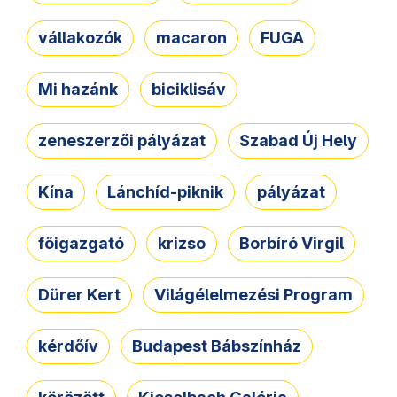
vállakozók
macaron
FUGA
Mi hazánk
biciklisáv
zeneszerzői pályázat
Szabad Új Hely
Kína
Lánchíd-piknik
pályázat
főigazgató
krizso
Borbíró Virgil
Dürer Kert
Világélelmezési Program
kérdőív
Budapest Bábszínház