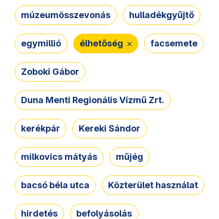
múzeumösszevonás
hulladékgyűjtő
egymillió
élhetőség
facsemete
Zoboki Gábor
Duna Menti Regionális Vízmű Zrt.
kerékpár
Kereki Sándor
milkovics mátyás
műjég
bacsó béla utca
Közterület használat
hirdetés
befolyásolás