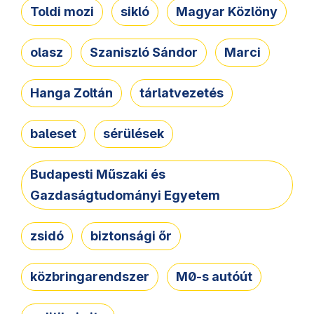
Toldi mozi
sikló
Magyar Közlöny
olasz
Szaniszló Sándor
Marci
Hanga Zoltán
tárlatvezetés
baleset
sérülések
Budapesti Műszaki és
Gazdaságtudományi Egyetem
zsidó
biztonsági őr
közbringarendszer
M0-s autóút