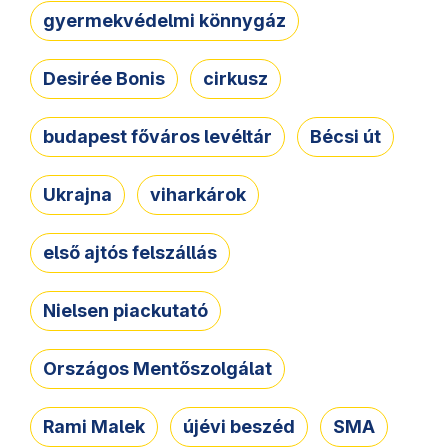
gyermekvédelmi könnygáz
Desirée Bonis
cirkusz
budapest főváros levéltár
Bécsi út
Ukrajna
viharkárok
első ajtós felszállás
Nielsen piackutató
Országos Mentőszolgálat
Rami Malek
újévi beszéd
SMA