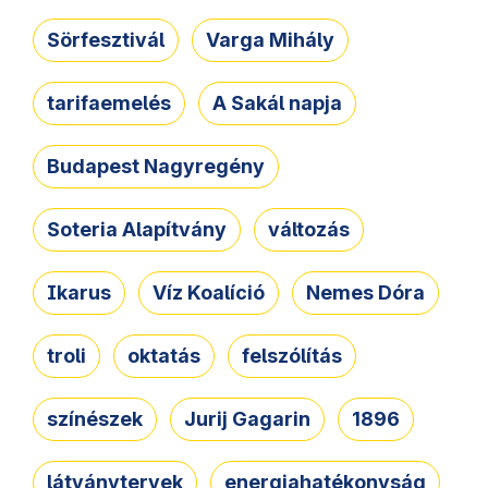
Sörfesztivál
Varga Mihály
tarifaemelés
A Sakál napja
Budapest Nagyregény
Soteria Alapítvány
változás
Ikarus
Víz Koalíció
Nemes Dóra
troli
oktatás
felszólítás
színészek
Jurij Gagarin
1896
látványtervek
energiahatékonyság