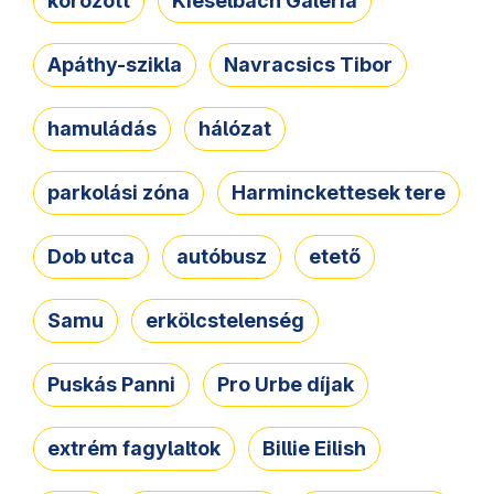
körözött
Kieselbach Galéria
Apáthy-szikla
Navracsics Tibor
hamuládás
hálózat
parkolási zóna
Harminckettesek tere
Dob utca
autóbusz
etető
Samu
erkölcstelenség
Puskás Panni
Pro Urbe díjak
extrém fagylaltok
Billie Eilish