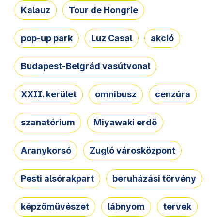
Kalauz
Tour de Hongrie
pop-up park
Luz Casal
akció
Budapest-Belgrád vasútvonal
XXII. kerület
omnibusz
cenzúra
szanatórium
Miyawaki erdő
Aranykorsó
Zugló városközpont
Pesti alsórakpart
beruházási törvény
képzőművészet
lábnyom
tervek