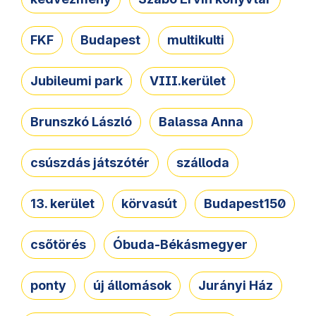
FKF
Budapest
multikulti
Jubileumi park
VIII.kerület
Brunszkó László
Balassa Anna
csúszdás játszótér
szálloda
13. kerület
körvasút
Budapest150
csőtörés
Óbuda-Békásmegyer
ponty
új állomások
Jurányi Ház