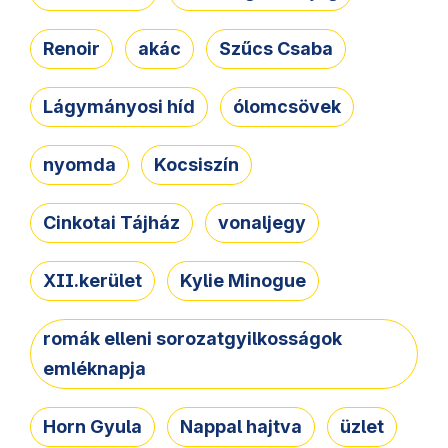
Renoir
akác
Szűcs Csaba
Lágymányosi híd
ólomcsövek
nyomda
Kocsiszín
Cinkotai Tájház
vonaljegy
XII.kerület
Kylie Minogue
romák elleni sorozatgyilkosságok
emléknapja
Horn Gyula
Nappal hajtva
üzlet