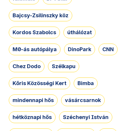
Bajcsy-Zsilinszky köz
Kordos Szabolcs
úthálózat
M0-ás autópálya
DinoPark
CNN
Chez Dodo
Szélkapu
Kőris Közösségi Kert
Bimba
mindennapi hős
vásárcsarnok
hétköznapi hős
Széchenyi István