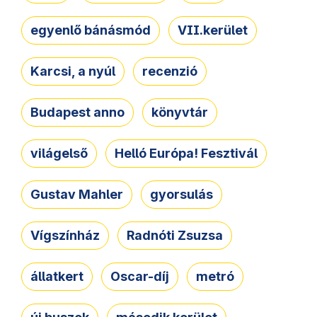
egyenlő bánásmód
VII.kerület
Karcsi, a nyúl
recenzió
Budapest anno
könyvtár
világelső
Helló Európa! Fesztivál
Gustav Mahler
gyorsulás
Vígszínház
Radnóti Zsuzsa
állatkert
Oscar-díj
metró