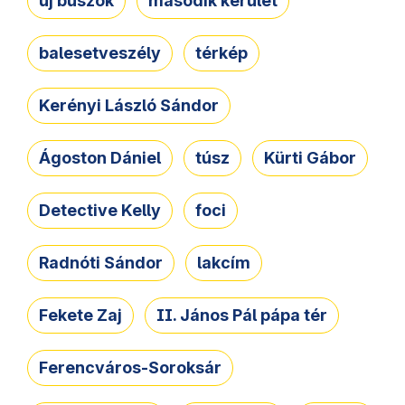
új buszok
második kerület
balesetveszély
térkép
Kerényi László Sándor
Ágoston Dániel
túsz
Kürti Gábor
Detective Kelly
foci
Radnóti Sándor
lakcím
Fekete Zaj
II. János Pál pápa tér
Ferencváros-Soroksár