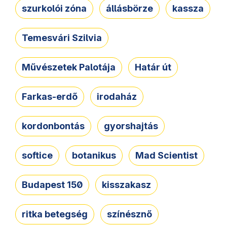
szurkolói zóna
állásbörze
kassza
Temesvári Szilvia
Művészetek Palotája
Határ út
Farkas-erdő
irodaház
kordonbontás
gyorshajtás
softice
botanikus
Mad Scientist
Budapest 150
kisszakasz
ritka betegség
színésznő