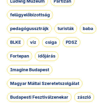
Ludwig Múzeum
Partizán
felügyelőbizottság
pedagógussztrájk
turisták
baba
BLKE
víz
csiga
PDSZ
Fortepan
időjárás
Imagine Budapest
Magyar Máltai Szeretetszolgálat
Budapesti Fesztiválzenekar
zászló