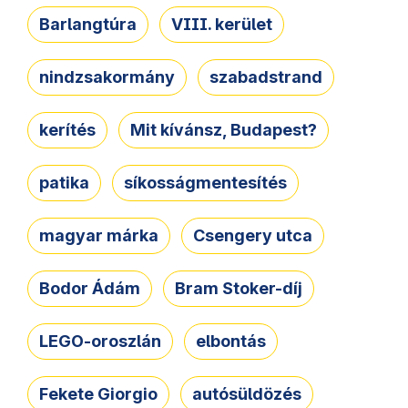
Barlangtúra
VIII. kerület
nindzsakormány
szabadstrand
kerítés
Mit kívánsz, Budapest?
patika
síkosságmentesítés
magyar márka
Csengery utca
Bodor Ádám
Bram Stoker-díj
LEGO-oroszlán
elbontás
Fekete Giorgio
autósüldözés