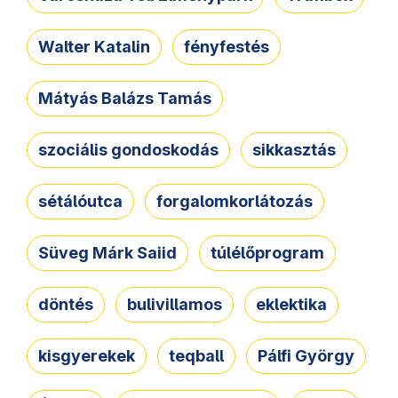
Walter Katalin
fényfestés
Mátyás Balázs Tamás
szociális gondoskodás
sikkasztás
sétálóutca
forgalomkorlátozás
Süveg Márk Saiid
túlélőprogram
döntés
bulivillamos
eklektika
kisgyerekek
teqball
Pálfi György