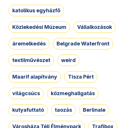
katolikus egyházfő
Közlekedési Múzeum
Vállalkozások
áremelkedés
Belgrade Waterfront
textilművészet
weird
Maarif alapítvány
Tisza Pért
világcsúcs
közmeghallgatás
kutyafuttató
taozás
Berlinale
Városháza Téli Élménypark
Trafibox