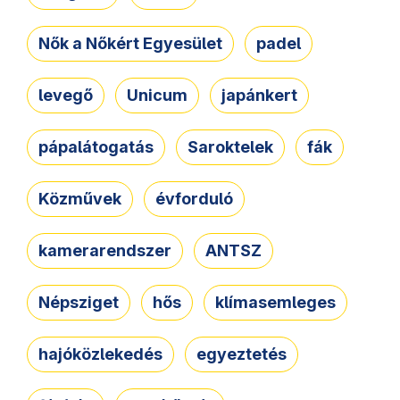
Nők a Nőkért Egyesület
padel
levegő
Unicum
japánkert
pápalátogatás
Saroktelek
fák
Közművek
évforduló
kamerarendszer
ANTSZ
Népsziget
hős
klímasemleges
hajóközlekedés
egyeztetés