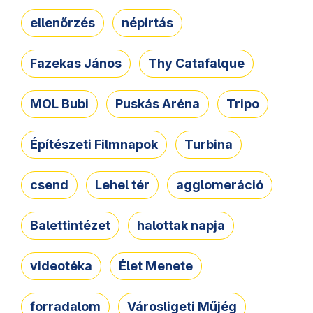
ellenőrzés
népirtás
Fazekas János
Thy Catafalque
MOL Bubi
Puskás Aréna
Tripo
Építészeti Filmnapok
Turbina
csend
Lehel tér
agglomeráció
Balettintézet
halottak napja
videotéka
Élet Menete
forradalom
Városligeti Műjég