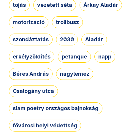
tojás
vezetett séta
Árkay Aladár
motorizáció
trolibusz
szondáztatás
2030
Aladár
erkélyzöldítés
petanque
napp
Béres András
nagylemez
Csalogány utca
slam poetry országos bajnokság
fővárosi helyi védettség