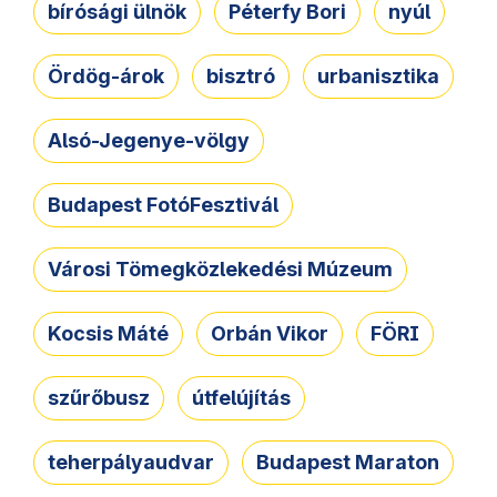
bírósági ülnök
Péterfy Bori
nyúl
Ördög-árok
bisztró
urbanisztika
Alsó-Jegenye-völgy
Budapest FotóFesztivál
Városi Tömegközlekedési Múzeum
Kocsis Máté
Orbán Vikor
FÖRI
szűrőbusz
útfelújítás
teherpályaudvar
Budapest Maraton