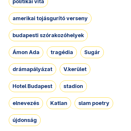
politikai vita
amerikai tojásgurító verseny
budapesti szórakozóhelyek
Ámon Ada
tragédia
Sugár
drámapályázat
V.kerület
Hotel Budapest
stadion
elnevezés
Katlan
slam poetry
újdonság