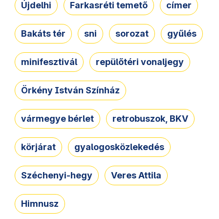
Újdelhi
Farkasréti temető
címer
Bakáts tér
sni
sorozat
gyűlés
minifesztivál
repülőtéri vonaljegy
Örkény István Színház
vármegye bérlet
retrobuszok, BKV
körjárat
gyalogosközlekedés
Széchenyi-hegy
Veres Attila
Himnusz