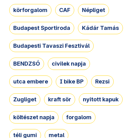
körforgalom
CAF
Népliget
Budapest Sportiroda
Kádár Tamás
Budapesti Tavaszi Fesztivál
BENDZSÓ
civilek napja
utca embere
I bike BP
Rezsi
Zugliget
kraft sör
nyitott kapuk
költészet napja
forgalom
téli gumi
metal