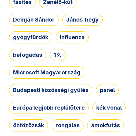
fásítés
Zenélő-kút
Demján Sándor
János-hegy
gyógyfürdők
influenza
befogadás
1%
Microsoft Magyarország
Budapesti közösségi gyűlés
panel
Európa legjobb replülőtere
kék vonal
öntözőzsák
rongálás
ámokfutás