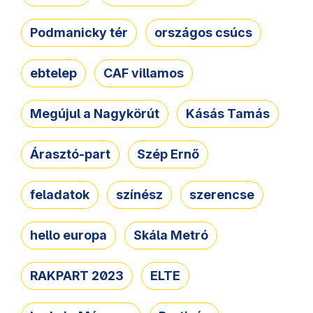
Podmanicky tér
országos csúcs
ebtelep
CAF villamos
Megújul a Nagykörút
Kásás Tamás
Árasztó-part
Szép Ernő
feladatok
színész
szerencse
hello europa
Skála Metró
RAKPART 2023
ELTE