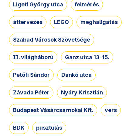
Ligeti György utca
felmérés
áttervezés
LEGO
meghallgatás
Szabad Városok Szövetsége
II. világháború
Ganz utca 13-15.
Petőfi Sándor
Dankó utca
Závada Péter
Nyáry Krisztián
Budapest Vásárcsarnokai Kft.
vers
BDK
pusztulás