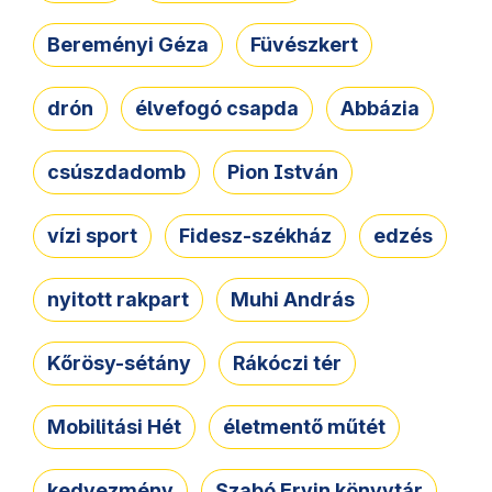
Bereményi Géza
Füvészkert
drón
élvefogó csapda
Abbázia
csúszdadomb
Pion István
vízi sport
Fidesz-székház
edzés
nyitott rakpart
Muhi András
Kőrösy-sétány
Rákóczi tér
Mobilitási Hét
életmentő műtét
kedvezmény
Szabó Ervin könyvtár