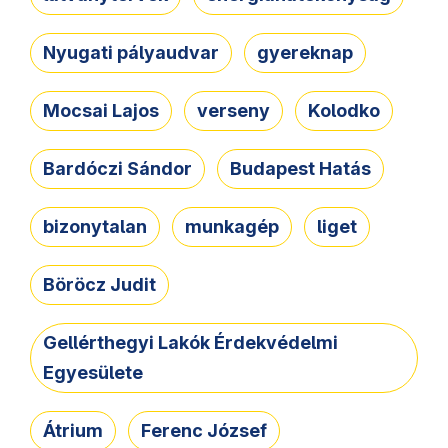
Nyugati pályaudvar
gyereknap
Mocsai Lajos
verseny
Kolodko
Bardóczi Sándor
Budapest Hatás
bizonytalan
munkagép
liget
Böröcz Judit
Gellérthegyi Lakók Érdekvédelmi
Egyesülete
Átrium
Ferenc József