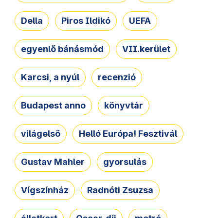
Della
Piros Ildikó
UEFA
egyenlő bánásmód
VII.kerület
Karcsi, a nyúl
recenzió
Budapest anno
könyvtár
világelső
Helló Európa! Fesztivál
Gustav Mahler
gyorsulás
Vígszínház
Radnóti Zsuzsa