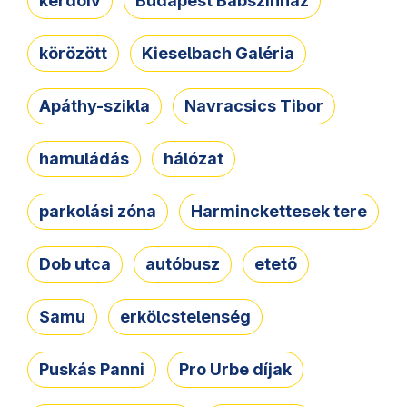
kérdőív
Budapest Bábszínház
körözött
Kieselbach Galéria
Apáthy-szikla
Navracsics Tibor
hamuládás
hálózat
parkolási zóna
Harminckettesek tere
Dob utca
autóbusz
etető
Samu
erkölcstelenség
Puskás Panni
Pro Urbe díjak