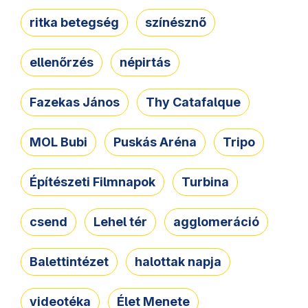
ritka betegség
színésznő
ellenőrzés
népirtás
Fazekas János
Thy Catafalque
MOL Bubi
Puskás Aréna
Tripo
Építészeti Filmnapok
Turbina
csend
Lehel tér
agglomeráció
Balettintézet
halottak napja
videotéka
Élet Menete