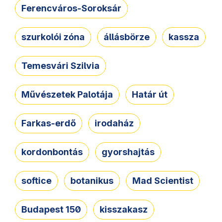
Ferencváros-Soroksár
szurkolói zóna
állásbörze
kassza
Temesvári Szilvia
Művészetek Palotája
Határ út
Farkas-erdő
irodaház
kordonbontás
gyorshajtás
softice
botanikus
Mad Scientist
Budapest 150
kisszakasz