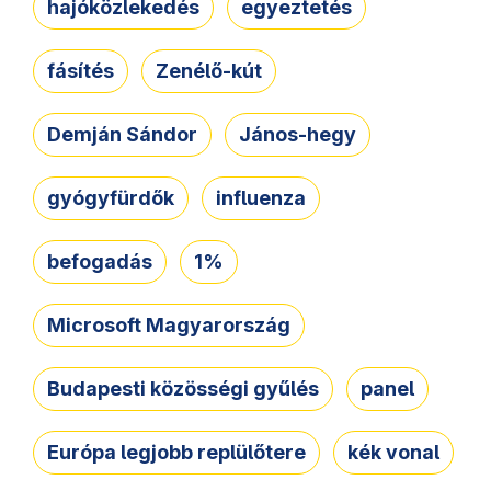
hajóközlekedés
egyeztetés
fásítés
Zenélő-kút
Demján Sándor
János-hegy
gyógyfürdők
influenza
befogadás
1%
Microsoft Magyarország
Budapesti közösségi gyűlés
panel
Európa legjobb replülőtere
kék vonal