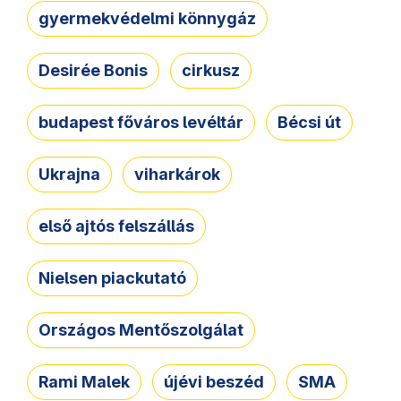
gyermekvédelmi könnygáz
Desirée Bonis
cirkusz
budapest főváros levéltár
Bécsi út
Ukrajna
viharkárok
első ajtós felszállás
Nielsen piackutató
Országos Mentőszolgálat
Rami Malek
újévi beszéd
SMA