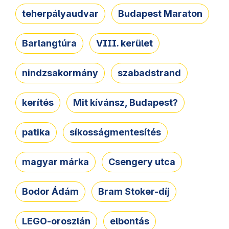
teherpályaudvar
Budapest Maraton
Barlangtúra
VIII. kerület
nindzsakormány
szabadstrand
kerítés
Mit kívánsz, Budapest?
patika
síkosságmentesítés
magyar márka
Csengery utca
Bodor Ádám
Bram Stoker-díj
LEGO-oroszlán
elbontás