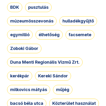
BDK
pusztulás
múzeumösszevonás
hulladékgyűjtő
egymillió
élhetőség
facsemete
Zoboki Gábor
Duna Menti Regionális Vízmű Zrt.
kerékpár
Kereki Sándor
milkovics mátyás
műjég
bacsó béla utca
Közterület használat