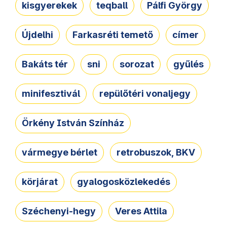
kisgyerekek
teqball
Pálfi György
Újdelhi
Farkasréti temető
címer
Bakáts tér
sni
sorozat
gyűlés
minifesztivál
repülőtéri vonaljegy
Örkény István Színház
vármegye bérlet
retrobuszok, BKV
körjárat
gyalogosközlekedés
Széchenyi-hegy
Veres Attila