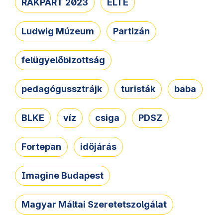
RAKPART 2023
ELTE
Ludwig Múzeum
Partizán
felügyelőbizottság
pedagógussztrájk
turisták
baba
BLKE
víz
csiga
PDSZ
Fortepan
időjárás
Imagine Budapest
Magyar Máltai Szeretetszolgálat