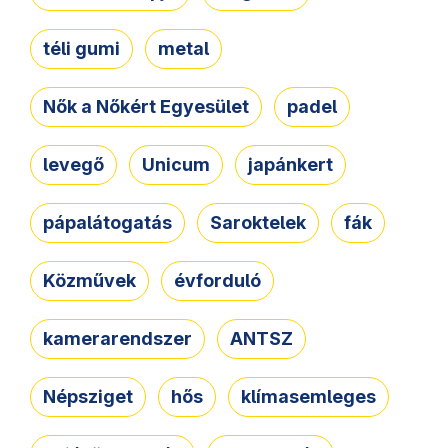
téli gumi
metal
Nők a Nőkért Egyesület
padel
levegő
Unicum
japánkert
pápalátogatás
Saroktelek
fák
Közművek
évforduló
kamerarendszer
ANTSZ
Népsziget
hős
klímasemleges