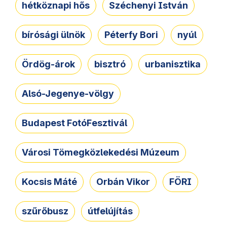
hétköznapi hős
Széchenyi István
bírósági ülnök
Péterfy Bori
nyúl
Ördög-árok
bisztró
urbanisztika
Alsó-Jegenye-völgy
Budapest FotóFesztivál
Városi Tömegközlekedési Múzeum
Kocsis Máté
Orbán Vikor
FÖRI
szűrőbusz
útfelújítás