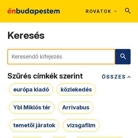
ROVATOK
Keresés
Keresés
Szűrés címkék szerint
ÖSSZES
európa kiadó
közlekedés
Ybl Miklós tér
Arrivabus
temetői járatok
vizsgafilm