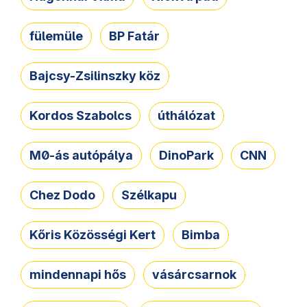
fülemüle
BP Fatár
Bajcsy-Zsilinszky köz
Kordos Szabolcs
úthálózat
M0-ás autópálya
DinoPark
CNN
Chez Dodo
Szélkapu
Kőris Közösségi Kert
Bimba
mindennapi hős
vásárcsarnok