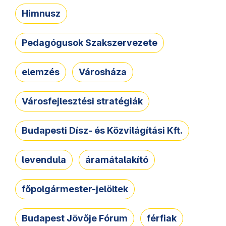
Himnusz
Pedagógusok Szakszervezete
elemzés
Városháza
Városfejlesztési stratégiák
Budapesti Dísz- és Közvilágítási Kft.
levendula
áramátalakító
főpolgármester-jelöltek
Budapest Jövője Fórum
férfiak