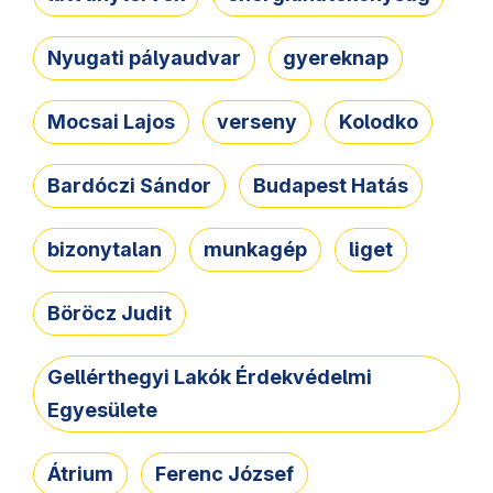
Nyugati pályaudvar
gyereknap
Mocsai Lajos
verseny
Kolodko
Bardóczi Sándor
Budapest Hatás
bizonytalan
munkagép
liget
Böröcz Judit
Gellérthegyi Lakók Érdekvédelmi
Egyesülete
Átrium
Ferenc József