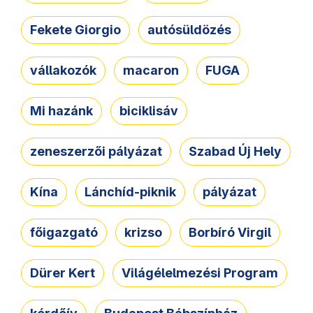
Fekete Giorgio
autósüldözés
vállakozók
macaron
FUGA
Mi hazánk
biciklisáv
zeneszerzői pályázat
Szabad Új Hely
Kína
Lánchíd-piknik
pályázat
főigazgató
krizso
Borbíró Virgil
Dürer Kert
Világélelmezési Program