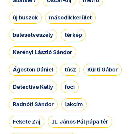
állatkert
Oscar-díj
metró
új buszok
második kerület
balesetveszély
térkép
Kerényi László Sándor
Ágoston Dániel
túsz
Kürti Gábor
Detective Kelly
foci
Radnóti Sándor
lakcím
Fekete Zaj
II. János Pál pápa tér