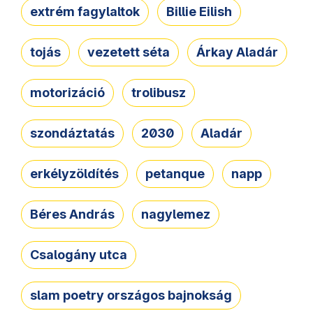
extrém fagylaltok
Billie Eilish
tojás
vezetett séta
Árkay Aladár
motorizáció
trolibusz
szondáztatás
2030
Aladár
erkélyzöldítés
petanque
napp
Béres András
nagylemez
Csalogány utca
slam poetry országos bajnokság