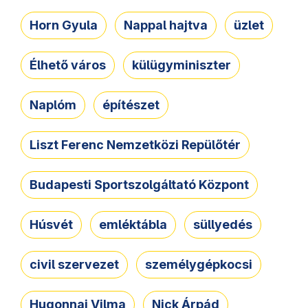
Horn Gyula
Nappal hajtva
üzlet
Élhető város
külügyminiszter
Naplóm
építészet
Liszt Ferenc Nemzetközi Repülőtér
Budapesti Sportszolgáltató Központ
Húsvét
emléktábla
süllyedés
civil szervezet
személygépkocsi
Hugonnai Vilma
Nick Árpád