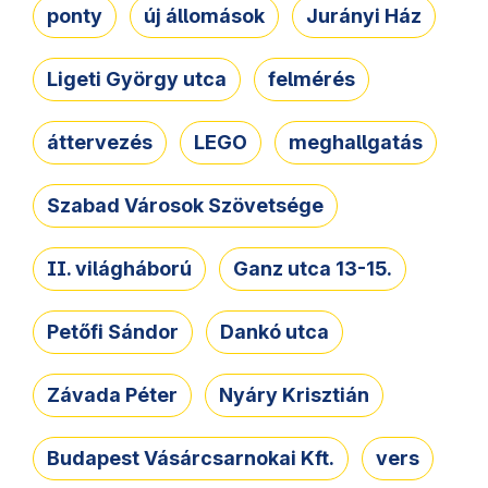
ponty
új állomások
Jurányi Ház
Ligeti György utca
felmérés
áttervezés
LEGO
meghallgatás
Szabad Városok Szövetsége
II. világháború
Ganz utca 13-15.
Petőfi Sándor
Dankó utca
Závada Péter
Nyáry Krisztián
Budapest Vásárcsarnokai Kft.
vers