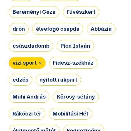
Bereményi Géza
Füvészkert
drón
élvefogó csapda
Abbázia
csúszdadomb
Pion István
vízi sport
Fidesz-székház
edzés
nyitott rakpart
Muhi András
Kőrösy-sétány
Rákóczi tér
Mobilitási Hét
életmentő műtét
kedvezmény