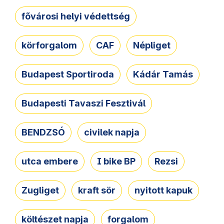
fővárosi helyi védettség
körforgalom
CAF
Népliget
Budapest Sportiroda
Kádár Tamás
Budapesti Tavaszi Fesztivál
BENDZSÓ
civilek napja
utca embere
I bike BP
Rezsi
Zugliget
kraft sör
nyitott kapuk
költészet napja
forgalom