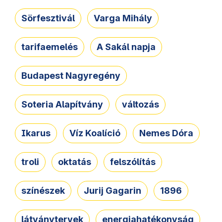
Sörfesztivál
Varga Mihály
tarifaemelés
A Sakál napja
Budapest Nagyregény
Soteria Alapítvány
változás
Ikarus
Víz Koalíció
Nemes Dóra
troli
oktatás
felszólítás
színészek
Jurij Gagarin
1896
látványtervek
energiahatékonyság