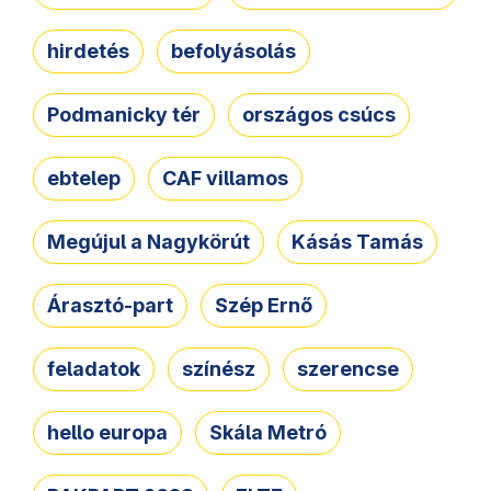
hirdetés
befolyásolás
Podmanicky tér
országos csúcs
ebtelep
CAF villamos
Megújul a Nagykörút
Kásás Tamás
Árasztó-part
Szép Ernő
feladatok
színész
szerencse
hello europa
Skála Metró