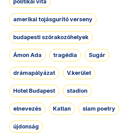
politikai vita
amerikai tojásgurító verseny
budapesti szórakozóhelyek
Ámon Ada
tragédia
Sugár
drámapályázat
V.kerület
Hotel Budapest
stadion
elnevezés
Katlan
slam poetry
újdonság