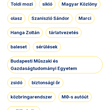
Toldi mozi
sikló
Magyar Közlöny
olasz
Szaniszló Sándor
Marci
Hanga Zoltán
tárlatvezetés
baleset
sérülések
Budapesti Műszaki és
Gazdaságtudományi Egyetem
zsidó
biztonsági őr
közbringarendszer
M0-s autóút