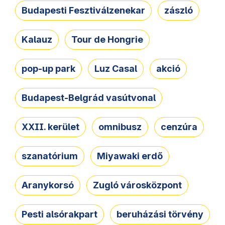
Budapesti Fesztiválzenekar
zászló
Kalauz
Tour de Hongrie
pop-up park
Luz Casal
akció
Budapest-Belgrád vasútvonal
XXII. kerület
omnibusz
cenzúra
szanatórium
Miyawaki erdő
Aranykorsó
Zugló városközpont
Pesti alsórakpart
beruházási törvény