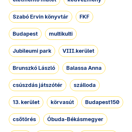
Szabó Ervin könyvtár
FKF
Budapest
multikulti
Jubileumi park
VIII.kerület
Brunszkó László
Balassa Anna
csúszdás játszótér
szálloda
13. kerület
körvasút
Budapest150
csőtörés
Óbuda-Békásmegyer