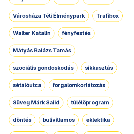
Városháza Téli Élménypark
Trafibox
Walter Katalin
fényfestés
Mátyás Balázs Tamás
szociális gondoskodás
sikkasztás
sétálóutca
forgalomkorlátozás
Süveg Márk Saiid
túlélőprogram
döntés
bulivillamos
eklektika