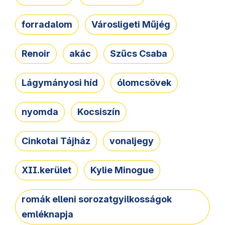
forradalom
Városligeti Műjég
Renoir
akác
Szűcs Csaba
Lágymányosi híd
ólomcsövek
nyomda
Kocsiszín
Cinkotai Tájház
vonaljegy
XII.kerület
Kylie Minogue
romák elleni sorozatgyilkosságok
emléknapja