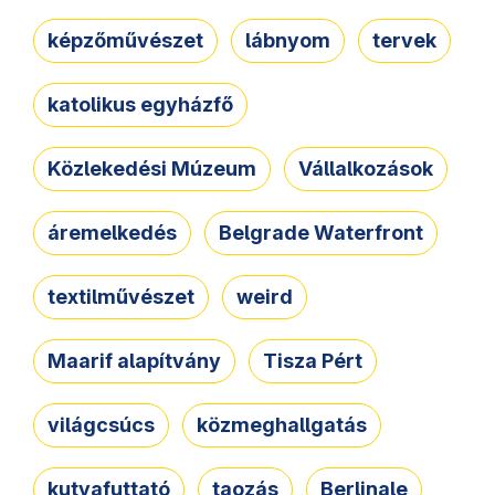
képzőművészet
lábnyom
tervek
katolikus egyházfő
Közlekedési Múzeum
Vállalkozások
áremelkedés
Belgrade Waterfront
textilművészet
weird
Maarif alapítvány
Tisza Pért
világcsúcs
közmeghallgatás
kutyafuttató
taozás
Berlinale