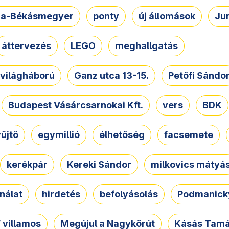
a-Békásmegyer
ponty
új állomások
Ju
áttervezés
LEGO
meghallgatás
. világháború
Ganz utca 13-15.
Petőfi Sándo
Budapest Vásárcsarnokai Kft.
vers
BDK
űjtő
egymillió
élhetőség
facsemete
kerékpár
Kereki Sándor
milkovics mátyá
nálat
hirdetés
befolyásolás
Podmanicky
 villamos
Megújul a Nagykörút
Kásás Tam