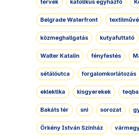
tervek
katolikus egyházfő
K
Belgrade Waterfront
textilművé
közmeghallgatás
kutyafuttató
Walter Katalin
fényfestés
M
sétálóutca
forgalomkorlátozás
eklektika
kisgyerekek
teqba
Bakáts tér
sni
sorozat
g
Örkény István Színház
vármegy