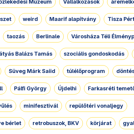
özlekedési Múzeum
Vállalkozások
áremelk
szet
weird
Maarif alapítvány
Tisza Pér
taozás
Berlinale
Városháza Téli Élmény
átyás Balázs Tamás
szociális gondoskodás
Süveg Márk Saiid
túlélőprogram
dönté
ll
Pálfi György
Újdelhi
Farkasréti temet
yűlés
minifesztivál
repülőtéri vonaljegy
e bérlet
retrobuszok, BKV
körjárat
gya