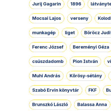
Jurij Gagarin
1896
látványt
Mocsai Lajos
verseny
Kolod
munkagép
liget
Böröcz Judi
Ferenc József
Bereményi Géza
csúszdadomb
Pion István
v
Muhi András
Kőrösy-sétány
Szabó Ervin könyvtár
FKF
B
Brunszkó László
Balassa Anna