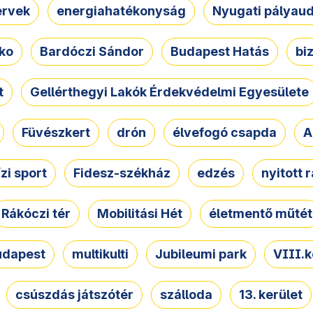
ervek
energiahatékonyság
Nyugati pályau
ko
Bardóczi Sándor
Budapest Hatás
bi
t
Gellérthegyi Lakók Érdekvédelmi Egyesülete
Füvészkert
drón
élvefogó csapda
A
ízi sport
Fidesz-székház
edzés
nyitott 
Rákóczi tér
Mobilitási Hét
életmentő műtét
udapest
multikulti
Jubileumi park
VIII.k
csúszdás játszótér
szálloda
13. kerület