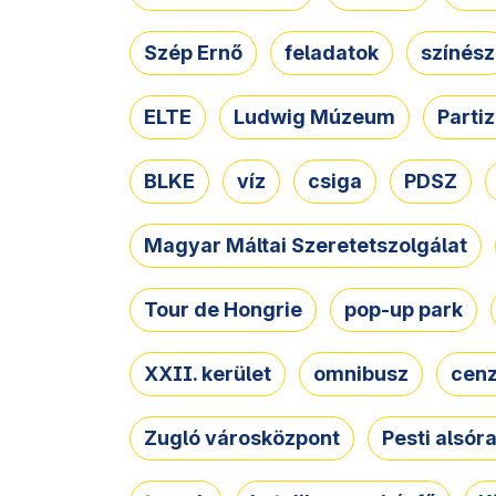
Szép Ernő
feladatok
színész
ELTE
Ludwig Múzeum
Parti
BLKE
víz
csiga
PDSZ
Magyar Máltai Szeretetszolgálat
Tour de Hongrie
pop-up park
XXII. kerület
omnibusz
cen
Zugló városközpont
Pesti alsór