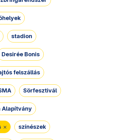
óhelyek
stadion
Desirée Bonis
ajtós felszállás
SMA
Sörfesztivál
a Alapítvány
s
színészek