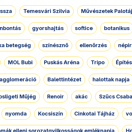
ssza
Temesvári Szilvia
Művészetek Palotá
nbontás
gyorshajtás
softice
botanikus
tka betegség
színésznő
ellenőrzés
népir
MOL Bubi
Puskás Aréna
Tripo
Építés
agglomeráció
Balettintézet
halottak napja
osligeti Műjég
Renoir
akác
Szűcs Csab
nyomda
Kocsiszín
Cinkotai Tájház
vo
omák elleni sorozatgyilkosságok emléknapja
Ho