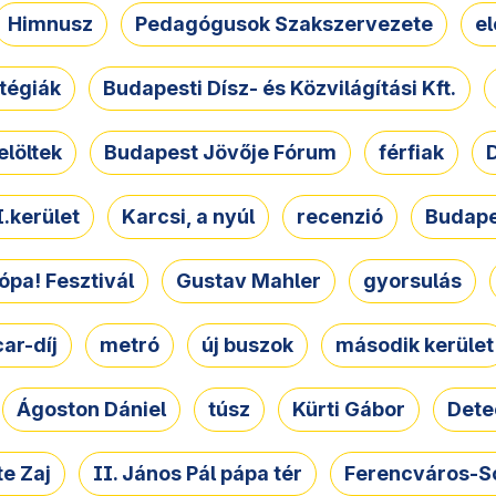
Himnusz
Pedagógusok Szakszervezete
e
atégiák
Budapesti Dísz- és Közvilágítási Kft.
elöltek
Budapest Jövője Fórum
férfiak
D
.kerület
Karcsi, a nyúl
recenzió
Budape
ópa! Fesztivál
Gustav Mahler
gyorsulás
ar-díj
metró
új buszok
második kerület
Ágoston Dániel
túsz
Kürti Gábor
Dete
e Zaj
II. János Pál pápa tér
Ferencváros-S