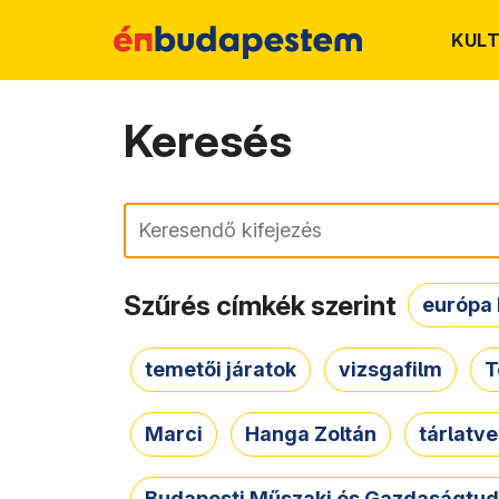
KUL
Keresés
Keresés
Szűrés címkék szerint
európa 
temetői járatok
vizsgafilm
T
Marci
Hanga Zoltán
tárlatv
Budapesti Műszaki és Gazdaságtu