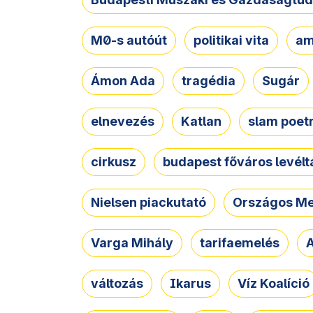
M0-s autóút
politikai vita
am
Ámon Ada
tragédia
Sugár
elnevezés
Katlan
slam poet
cirkusz
budapest főváros levélt
Nielsen piackutató
Országos Me
Varga Mihály
tarifaemelés
A
változás
Ikarus
Víz Koalíció