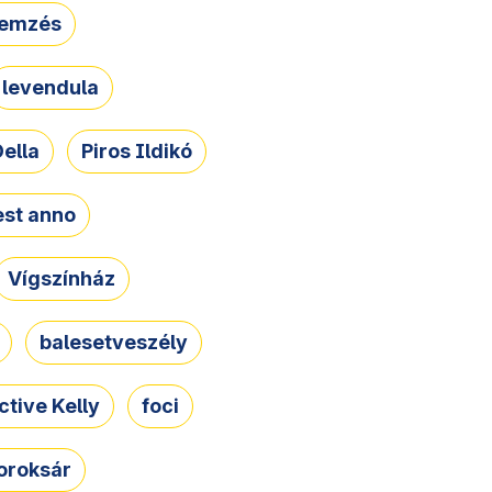
lemzés
levendula
ella
Piros Ildikó
st anno
Vígszínház
balesetveszély
ctive Kelly
foci
oroksár