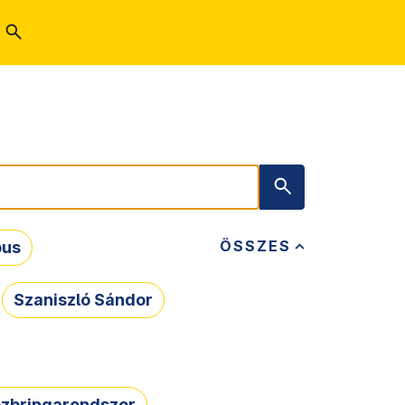
ÖSSZES
bus
Szaniszló Sándor
zbringarendszer