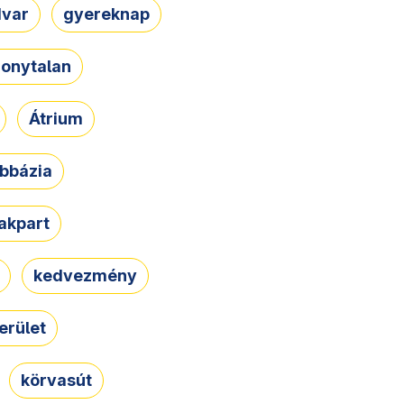
dvar
gyereknap
zonytalan
Átrium
bbázia
rakpart
kedvezmény
erület
körvasút