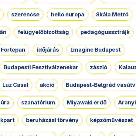
szerencse
hello europa
Skála Metró
zán
felügyelőbizottság
pedagógussztrájk
Fortepan
időjárás
Imagine Budapest
Budapesti Fesztiválzenekar
zászló
Kalau
Luz Casal
akció
Budapest-Belgrád vasútv
zúra
szanatórium
Miyawaki erdő
Arany
akpart
beruházási törvény
képzőművészet