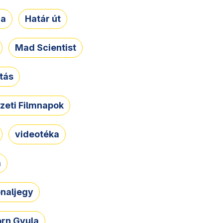
ja
Határ út
Mad Scientist
tás
zeti Filmnapok
videotéka
a
naljegy
rn Gyula