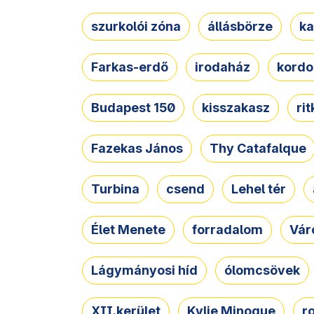
szurkolói zóna
állásbörze
ka
Farkas-erdő
irodaház
kordo
Budapest 150
kisszakasz
ri
Fazekas János
Thy Catafalque
Turbina
csend
Lehel tér
Élet Menete
forradalom
Vár
Lágymányosi híd
ólomcsövek
XII.kerület
Kylie Minogue
r