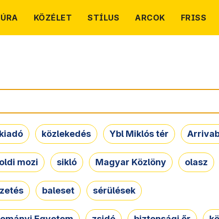
TÚRA
KÖZÉLET
STÍLUS
ARCOK
FRISS
kiadó
közlekedés
Ybl Miklós tér
Arriva
oldi mozi
sikló
Magyar Közlöny
olasz
ezetés
baleset
sérülések
dományi Egyetem
zsidó
biztonsági őr
kö