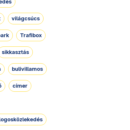
edés
t
világcsúcs
park
Trafibox
sikkasztás
s
bulivillamos
ő
címer
logosközlekedés