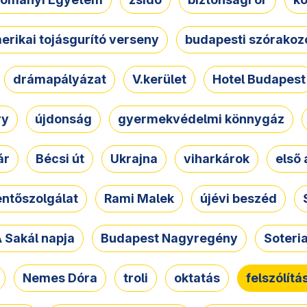
erikai tojásgurító verseny
budapesti szórakoz
drámapályázat
V.kerület
Hotel Budapest
ry
újdonság
gyermekvédelmi könnygáz
ár
Bécsi út
Ukrajna
viharkárok
első 
ntőszolgálat
Rami Malek
újévi beszéd
 Sakál napja
Budapest Nagyregény
Soteri
Nemes Dóra
troli
oktatás
felszólítá