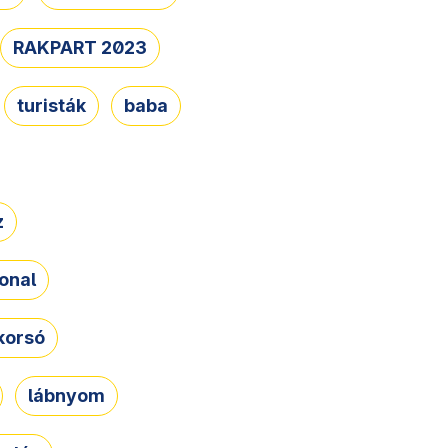
RAKPART 2023
turisták
baba
z
onal
korsó
lábnyom