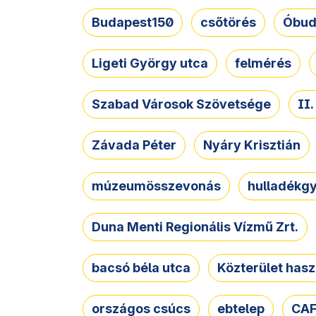
Budapest150
csőtörés
Óbud
Ligeti György utca
felmérés
Szabad Városok Szövetsége
II
Závada Péter
Nyáry Krisztián
múzeumösszevonás
hulladékgy
Duna Menti Regionális Vízmű Zrt.
bacsó béla utca
Közterület hasz
országos csúcs
ebtelep
CAF