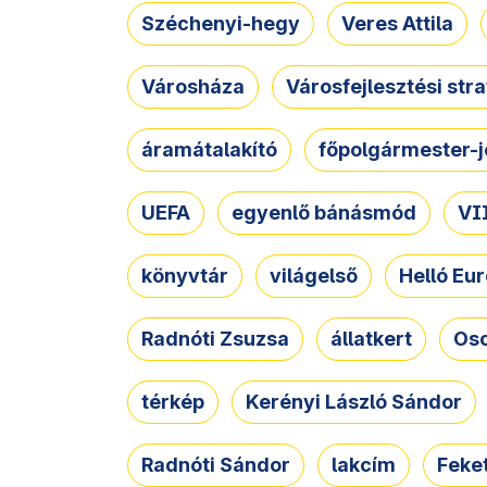
Széchenyi-hegy
Veres Attila
Városháza
Városfejlesztési str
áramátalakító
főpolgármester-j
UEFA
egyenlő bánásmód
VII
könyvtár
világelső
Helló Eur
Radnóti Zsuzsa
állatkert
Osc
térkép
Kerényi László Sándor
Radnóti Sándor
lakcím
Feket