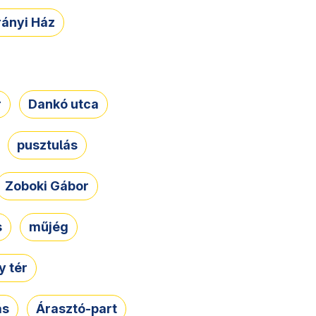
rányi Ház
r
Dankó utca
pusztulás
Zoboki Gábor
s
műjég
 tér
ás
Árasztó-part