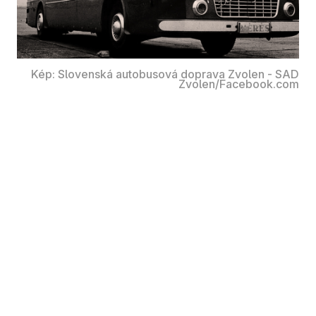
Kép: Slovenská autobusová doprava Zvolen - SAD
Zvolen/Facebook.com