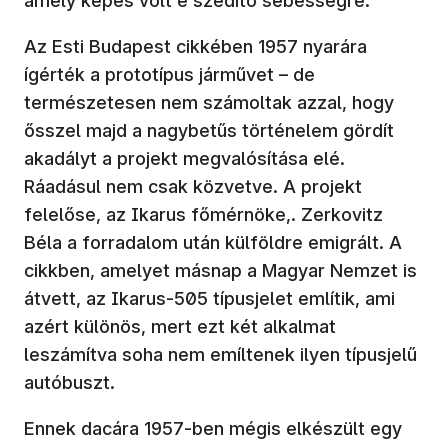
amely képes volt e szédítő sebességre.
Az Esti Budapest cikkében 1957 nyarára
ígérték a prototípus járművet – de
természetesen nem számoltak azzal, hogy
ősszel majd a nagybetűs történelem gördít
akadályt a projekt megvalósítása elé.
Ráadásul nem csak közvetve. A projekt
felelőse, az Ikarus főmérnöke,. Zerkovitz
Béla a forradalom után külföldre emigrált. A
cikkben, amelyet másnap a Magyar Nemzet is
átvett, az Ikarus-505 típusjelet említik, ami
azért különös, mert ezt két alkalmat
leszámítva soha nem emíltenek ilyen típusjelű
autóbuszt.
Ennek dacára 1957-ben mégis elkészült egy