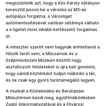
megszüntetik azt, hogy a Kós Károly sétányon
keresztül jusson be a városba az M3-as
autópálya forgalma, a Városliget
autómentesítésével valóban sétánnyá válhatn
a a ligetet most inkább kettészelő forgalmas
út.
A miniszter szerint nem hagynák érintetlenül a
Hősök terét sem, a Műcsarnok és a
Szépművészeti Múzeum közötti nagy
aszfaltozott felületeket is újra kell gondolni,
hogy valódi köztérként tudjon működni a tér,
és ne csak egy gyors turistamegálló legyen.
A munkát a Közlekedési és Beruházási
Minisztérium kezdi meg, együttműködésben
Zugló önkormányzatával és a Fővárosi