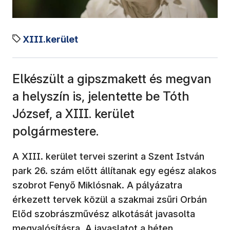
XIII.kerület
Elkészült a gipszmakett és megvan
a helyszín is, jelentette be Tóth
József, a XIII. kerület
polgármestere.
A XIII. kerület tervei szerint a Szent István
park 26. szám előtt állítanak egy egész alakos
szobrot Fenyő Miklósnak. A pályázatra
érkezett tervek közül a szakmai zsűri Orbán
Előd szobrászművész alkotását javasolta
megvalósításra. A javaslatot a héten