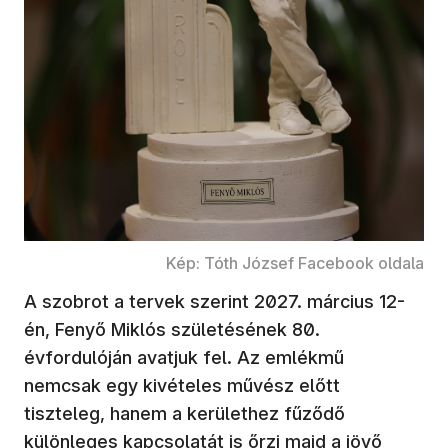
Kép: Tóth József Facebook oldala
A szobrot a tervek szerint 2027. március 12-
én, Fenyő Miklós születésének 80.
évfordulóján avatjuk fel. Az emlékmű
nemcsak egy kivételes művész előtt
tiszteleg, hanem a kerülethez fűződő
különleges kapcsolatát is őrzi majd a jövő