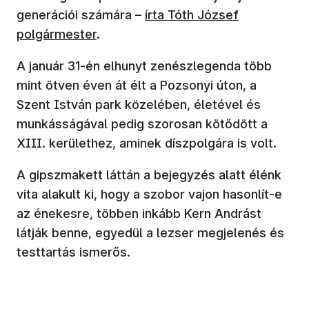
(új ablakban nyílik meg)
generációi számára –
írta Tóth József
polgármester
.
A január 31-én elhunyt zenészlegenda több
mint ötven éven át élt a Pozsonyi úton, a
Szent István park közelében, életével és
munkásságával pedig szorosan kötődött a
XIII. kerülethez, aminek díszpolgára is volt.
A gipszmakett láttán a bejegyzés alatt élénk
vita alakult ki, hogy a szobor vajon hasonlít-e
az énekesre, többen inkább Kern Andrást
látják benne, egyedül a lezser megjelenés és
testtartás ismerős.