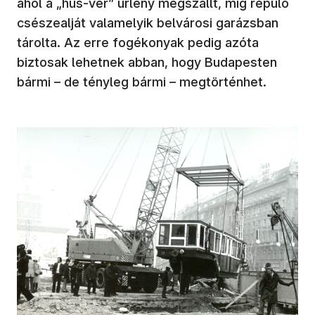
ahol a „hús-vér” űrlény megszállt, míg repülő
csészealját valamelyik belvárosi garázsban
tárolta. Az erre fogékonyak pedig azóta
biztosak lehetnek abban, hogy Budapesten
bármi – de tényleg bármi – megtörténhet.