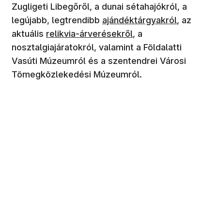
Zugligeti Libegőről, a dunai sétahajókról, a
(új ablakban nyílik meg)
legújabb, legtrendibb
ajándéktárgyakról
, az
(új ablakban nyílik meg)
aktuális
relikvia-árverésekről
, a
nosztalgiajáratokról, valamint a Földalatti
Vasúti Múzeumról és a szentendrei Városi
Tömegközlekedési Múzeumról.