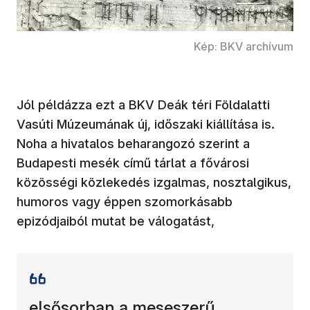
Kép: BKV archívum
Jól példázza ezt a BKV Deák téri Földalatti
Vasúti Múzeumának új, időszaki kiállítása is.
Noha a hivatalos beharangozó szerint a
Budapesti mesék című tárlat a fővárosi
közösségi közlekedés izgalmas, nosztalgikus,
humoros vagy éppen szomorkásabb
epizódjaiból mutat be válogatást,
elsősorban a meseszerű