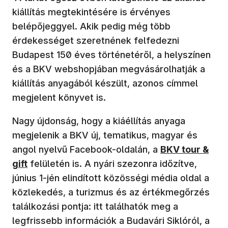
kiállítás megtekintésére is érvényes
belépőjeggyel. Akik pedig még több
érdekességet szeretnének felfedezni
Budapest 150 éves történetéről, a helyszínen
és a BKV webshopjában megvásárolhatják a
kiállítás anyagából készült, azonos címmel
megjelent könyvet is.
Nagy újdonság, hogy a kiáéllítás anyaga
megjelenik a BKV új, tematikus, magyar és
(új ablakban nyí
angol nyelvű Facebook-oldalán, a
BKV tour &
gift
felületén is. A nyári szezonra időzítve,
június 1-jén elindított közösségi média oldal a
közlekedés, a turizmus és az értékmegőrzés
találkozási pontja: itt találhatók meg a
legfrissebb információk a Budavári Siklóról, a