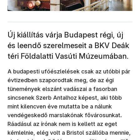
Új kiállítás várja Budapest régi, új
és leendő szerelmeseit a BKV Deák
téri Földalatti Vasúti Múzeumában.
A budapesti ufóészlelések csak az utóbbi pár
évtizedben szaporodtak meg, de az égi
tünemények elszánt vadászai a fasorban
sincsenek Szerb Antalhoz képest, aki több
mint kilencven éve mutatta be a nálunk
vendégeskedő marslakónak fővárosunkat.
Ráadásul az írónak nem is kellett az eget
kémlelnie, elég volt a Bristol szállóba mennie,