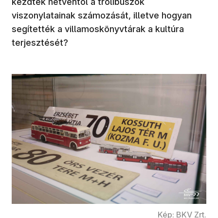
kezdték hetventől a trolibuszok
viszonylatainak számozását, illetve hogyan
segítették a villamoskönyvtárak a kultúra
terjesztését?
Kép: BKV Zrt.