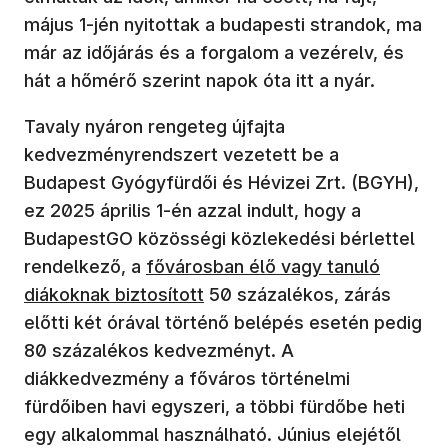
május 1-jén nyitottak a budapesti strandok, ma
már az időjárás és a forgalom a vezérelv, és
hát a hőmérő szerint napok óta itt a nyár.
Tavaly nyáron rengeteg újfajta
kedvezményrendszert vezetett be a
Budapest Gyógyfürdői és Hévizei Zrt. (BGYH),
ez 2025 április 1-én azzal indult, hogy a
BudapestGO közösségi közlekedési bérlettel
rendelkező, a
fővárosban élő vagy tanuló
diákoknak biztosított
50 százalékos, zárás
előtti két órával történő belépés esetén pedig
80 százalékos kedvezményt. A
diákkedvezmény a főváros történelmi
fürdőiben havi egyszeri, a többi fürdőbe heti
egy alkalommal használható. Június elejétől