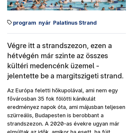
program
nyár
Palatinus Strand
Végre itt a strandszezon, ezen a
hétvégén már szinte az összes
kültéri medencénk üzemel -
jelentette be a margitszigeti strand.
Az Európa feletti hőkupolával, ami nem egy
fővárosban 35 fok fölötti kánikulát
eredményez napok óta, ami májusban teljesen
szürreális, Budapesten is berobbant a
strandszezon. A 2020-as évekre ugyan már
elmúltak az idők, amikor ha esett, ha fújt,