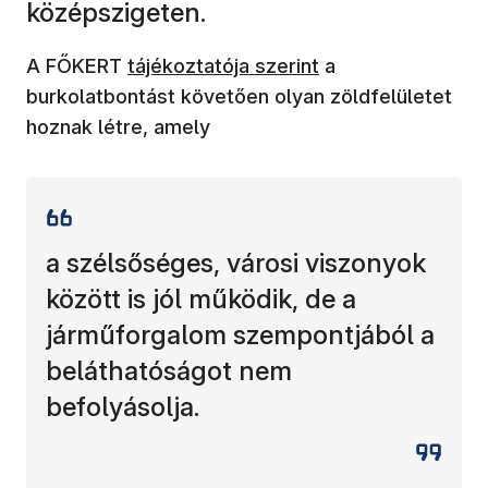
középszigeten.
(új ablakban nyílik meg)
A FŐKERT
tájékoztatója szerint
a
burkolatbontást követően olyan zöldfelületet
hoznak létre, amely
a szélsőséges, városi viszonyok
között is jól működik, de a
járműforgalom szempontjából a
beláthatóságot nem
befolyásolja.