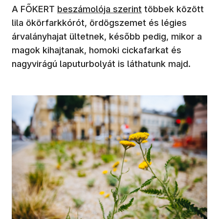
A FŐKERT
beszámolója szerint
többek között
lila ökörfarkkórót, ördögszemet és légies
árvalányhajat ültetnek, később pedig, mikor a
magok kihajtanak, homoki cickafarkat és
nagyvirágú laputurbolyát is láthatunk majd.