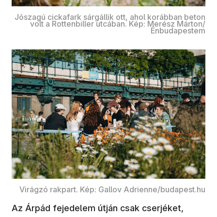
Jószagú cickafark sárgállik ott, ahol korábban beton
volt a Rottenbiller utcában. Kép: Merész Márton/
Énbudapestem
Virágzó rakpart. Kép: Gallov Adrienne/budapest.hu
Az Árpád fejedelem útján csak cserjéket,