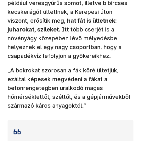
például veresgyűrűs somot, illetve bibircses
kecskerágót ültetlnek, a Kerepesi úton
viszont, erősítik meg,
hat fát is ültetnek:
juharokat, szileket
. Itt több cserjét is a
növényágy közepében lévő mélyedésbe
helyeznek el egy nagy csoportban, hogy a
csapadékvíz lefolyjon a gyökereikhez.
„A bokrokat szorosan a fák köré ültetjük,
ezáltal képesek megvédeni a fákat a
betonrengetegben uralkodó magas
hőmérséklettől, széltől, és a gépjárművekből
származó káros anyagoktól.”