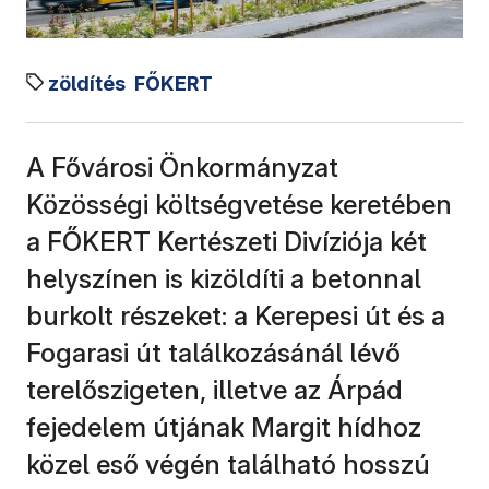
zöldítés
FŐKERT
A Fővárosi Önkormányzat
Közösségi költségvetése keretében
a FŐKERT Kertészeti Divíziója két
helyszínen is kizöldíti a betonnal
burkolt részeket: a Kerepesi út és a
Fogarasi út találkozásánál lévő
terelőszigeten, illetve az Árpád
fejedelem útjának Margit hídhoz
közel eső végén található hosszú