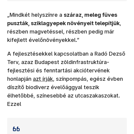
„Mindkét helyszínre a
száraz, meleg füves
puszták, sziklagyepek növényeit telepítjük
,
részben magvetéssel, részben pedig már
kifejlett évelőnövényekkel.”
A fejlesztésekkel kapcsolatban a Radó Dezső
Terv, azaz Budapest zöldinfrastruktúra-
fejlesztési és fenntartási akciótervének
honlapján
azt írják
, színpompás, egész évben
díszítő biodiverz évelőággyal teszik
élhetőbbé, színesebbé az utcaszakaszokat.
Ezzel