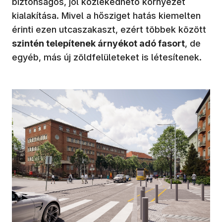
biztonságos, jól közlekedhető környezet
kialakítása. Mivel a hősziget hatás kiemelten
érinti ezen utcaszakaszt, ezért többek között
szintén telepítenek árnyékot adó fasort
, de
egyéb, más új zöldfelületeket is létesítenek.