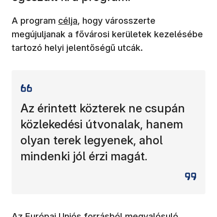
(új ablakban nyílik meg)
A program
célja
, hogy városszerte
megújuljanak a fővárosi kerületek kezelésébe
tartozó helyi jelentőségű utcák.
Az érintett közterek ne csupán
közlekedési útvonalak, hanem
olyan terek legyenek, ahol
mindenki jól érzi magát.
Az Európai Uniós forrásból megvalósuló