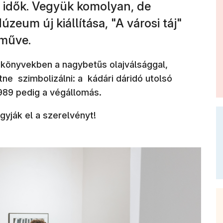
 idők. Vegyük komolyan, de
úzeum új kiállítása, "A városi táj"
kműve.
emkönyvekben a nagybetűs olajválsággal,
ne szimbolizálni: a kádári dáridó utolsó
1989 pedig a végállomás.
gyják el a szerelvényt!