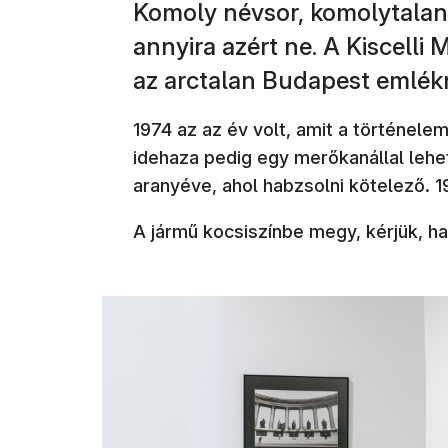
Komoly névsor, komolytalan
annyira azért ne. A Kiscelli M
az arctalan Budapest emlé
1974 az az év volt, amit a történel
idehaza pedig egy merőkanállal lehet
aranyéve, ahol habzsolni kötelező. 
A jármű kocsiszínbe megy, kérjük, ha