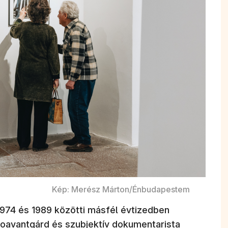
Kép: Merész Márton/Énbudapestem
z 1974 és 1989 közötti másfél évtizedben
neoavantgárd és szubjektív dokumentarista