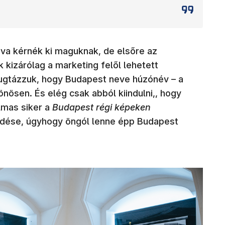
dva kérnék ki maguknak, de elsőre az
kizárólag a marketing felől lehetett
ugtázzuk, hogy Budapest neve húzónév – a
önösen. És elég csak abból kiindulni,, hogy
lmas siker a
Budapest régi képeken
dése, úgyhogy öngól lenne épp Budapest