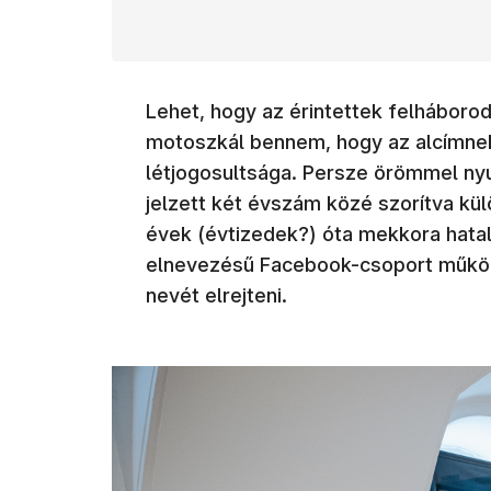
Lehet, hogy az érintettek felháboro
motoszkál bennem, hogy az alcímnek 
létjogosultsága. Persze örömmel ny
jelzett két évszám közé szorítva kül
évek (évtizedek?) óta mekkora hata
elnevezésű Facebook-csoport műkö
nevét elrejteni.