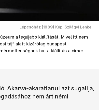
Lépcsőház (1989)
Kép: Szilágyi Lenke
Múzeum a legújabb kiállítását. Mivel itt nem
osi táj” alatt kizárólag budapesti
érmetlenségnek hat a kiállítás alcíme:
ó. Akarva-akaratlanul azt sugallja,
fogadásához nem árt némi