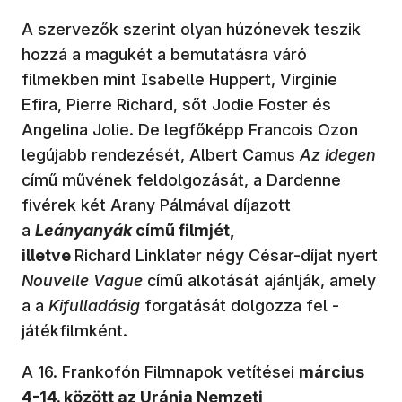
A szervezők szerint olyan húzónevek teszik
hozzá a magukét a bemutatásra váró
filmekben mint Isabelle Huppert, Virginie
Efira, Pierre Richard, sőt Jodie Foster és
Angelina Jolie. De legfőképp Francois Ozon
legújabb rendezését, Albert Camus
Az idegen
című művének feldolgozását, a Dardenne
fivérek két Arany Pálmával díjazott
a
Leányanyák
című filmjét,
illetve
Richard Linklater négy César-díjat nyert
Nouvelle Vague
című alkotását ajánlják, amely
a a
Kifulladásig
forgatását dolgozza fel -
játékfilmként.
A 16. Frankofón Filmnapok vetítései
március
4-14. között az Uránia Nemzeti