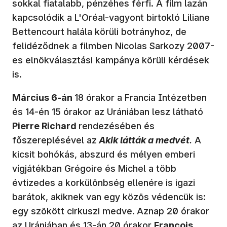
sokkal fiatalabb, pénzéhes férfi. A film lazán
kapcsolódik a L'Oréal-vagyont birtokló Liliane
Bettencourt halála körüli botrányhoz, de
felidéződnek a filmben Nicolas Sarkozy 2007-
es elnökválasztási kampánya körüli kérdések
is.
Március 6-án
18 órakor a Francia Intézetben
és 14-én 15 órakor az Urániában lesz látható
Pierre Richard
rendezésében és
főszereplésével az
Akik látták a medvét
.
A
kicsit bohókás, abszurd és mélyen emberi
vígjátékban Grégoire és Michel a több
évtizedes a korkülönbség ellenére is igazi
barátok, akiknek van egy közös védencük is:
egy szökött cirkuszi medve.
Aznap 20 órakor
az Urániában és 13-án 20 órakor
François