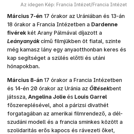
Az idegen Kép: Francia Intézet/Francia Intézet
Március 7-én
17 órakor az Urániában és 13-án
18 órakor a Francia Intézetben a
Dardenne
fivérek
két Arany Pálmával díjazott a
Leányanyák
című filmjükben öt fiatal, szinte
még kamasz lány egy anyaotthonban keres és
kap segítséget a szülés előtti és utáni
hónapokban.
Március 8-án
17 órakor a Francia Intézetben
és 14-én 20 órakor az Uránia az
Öltések
bent
játssza,
Angelina Jolie
és
Louis Garrel
főszereplésével, ahol a párizsi divathét
forgatagában az amerikai filmrendező, a dél-
szudáni modell és a francia sminkes között a
szolidaritás erős kapocs és rávezeti őket,