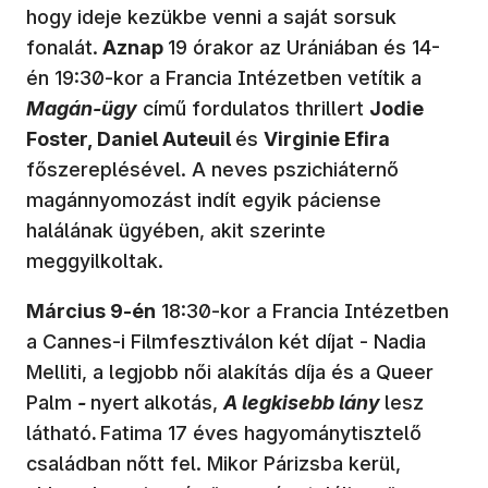
hogy ideje kezükbe venni a saját sorsuk
fonalát.
Aznap
19 órakor az Urániában és 14-
én 19:30-kor a Francia Intézetben vetítik a
Magán-ügy
című fordulatos thrillert
Jodie
Foster, Daniel Auteuil
és
Virginie Efira
főszereplésével. A neves pszichiáternő
magánnyomozást indít egyik páciense
halálának ügyében, akit szerinte
meggyilkoltak.
Március 9-én
18:30-kor a Francia Intézetben
a Cannes-i Filmfesztiválon két díjat - Nadia
Melliti, a legjobb női alakítás díja és a Queer
Palm
-
nyert
alkotás,
A legkisebb lány
lesz
látható
.
Fatima 17 éves hagyománytisztelő
családban nőtt fel. Mikor Párizsba kerül,