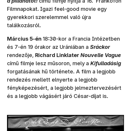
a pillanatot!
című filmje nyitja a 16. Frankofón
Filmnapokat.
Igazi feel-good movie egy
gyerekkori szerelemmel való újra
találkozásról.
Március 5-én
18:30-kor a Francia Intézetben
és 7-én 19 órakor az Urániában a
Sráckor
rendezője,
Richard Linklater
Nouvelle Vague
című filmje lesz műsoron, mely
a
Kifulladásig
forgatásának hű története. A film a legjobb
rendezés mellett elnyerte a legjobb
fényképezésért, a legjobb jelmeztervezésért
és a legjobb vágásért járó César-díjat is.