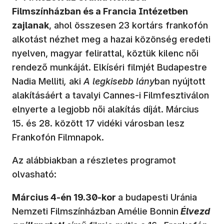
Filmszínházban és a Francia Intézetben
zajlanak
, ahol összesen 23 kortárs frankofón
alkotást nézhet meg a hazai közönség eredeti
nyelven, magyar felirattal, köztük kilenc női
rendező munkáját. Elkíséri filmjét Budapestre
Nadia Melliti
,
aki
A legkisebb lány
ban nyújtott
alakításáért a tavalyi Cannes-i Filmfesztiválon
elnyerte a legjobb női alakítás díját. Március
15. és 28. között 17 vidéki városban lesz
Frankofón Filmnapok.
Az alábbiakban a részletes programot
olvasható:
Március 4-én 19.30-kor
a budapesti Uránia
Nemzeti Filmszínházban
Amélie Bonnin
Élvezd