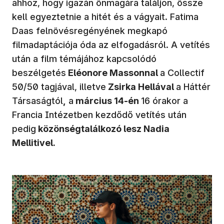
ahhoz, hogy igazán önmagára találjon, össze
kell egyeztetnie a hitét és a vágyait. Fatima
Daas felnövésregényének megkapó
filmadaptációja óda az elfogadásról. A vetítés
után a film témájához kapcsolódó
beszélgetés
Eléonore Massonnal
a Collectif
50/50 tagjával, illetve
Zsirka Hellával
a Háttér
Társaságtól
,
a
március 14-én
16 órakor a
Francia Intézetben kezdődő vetítés után
pedig
közönségtalálkozó lesz Nadia
Mellitivel.