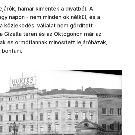
ejárók, hamar kimentek a divatból. A
egy napon - nem minden ok nélkül, és a
 közlekedési vállalat nem gördített
 a Gizella téren és az Oktogonon már az
ak és ormótlannak minősített lejáróházak,
 bontani.