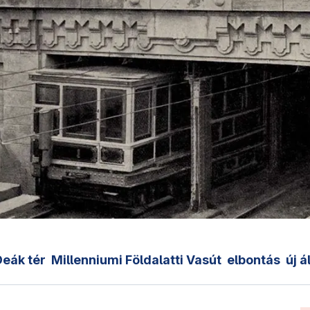
Deák tér
Millenniumi Földalatti Vasút
elbontás
új 