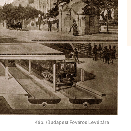
Kép: /Budapest Főváros Levéltára