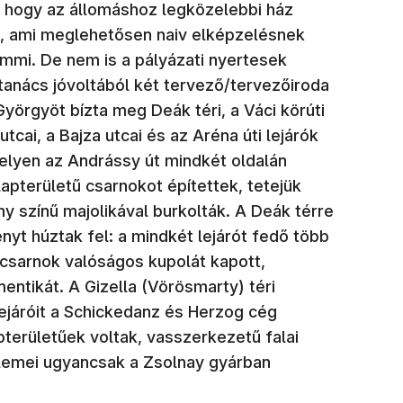
a, hogy az állomáshoz legközelebbi ház
ók, ami meglehetősen naiv elképzelésnek
emmi. De nem is a pályázati nyertesek
anács jóvoltából két tervező/tervezőiroda
yörgyöt bízta meg Deák téri, a Váci körúti
tcai, a Bajza utcai és az Aréna úti lejárók
elyen az Andrássy út mindkét oldalán
pterületű csarnokot építettek, tetejük
ny színű majolikával burkolták. A Deák térre
yt húztak fel: a mindkét lejárót fedő több
csarnok valóságos kupolát kapott,
entikát. A Gizella (Vörösmarty) téri
ejáróit a Schickedanz és Herzog cég
területűek voltak, vasszerkezetű falai
 elemei ugyancsak a Zsolnay gyárban