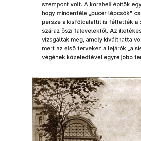
szempont volt. A korabeli építők eg
hogy mindenféle „pucér lépcsők" csú
persze a kisföldalattit is féltették 
száraz őszi falevelektől. Az illeté
vizsgáltak meg, amely kiválthatta vol
mert az első terveken a lejárók „a si
végének közeledtével egyre jobb ter