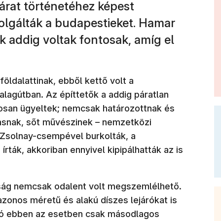
 járat történetéhez képest
olgálták a budapestieket. Hamar
k addig voltak fontosak, amíg el
öldalattinak, ebből kettő volt a
 alagútban. Az építtetők a addig páratlan
nosan ügyeltek; nemcsak határozottnak és
snak, sőt művészinek – nemzetközi
 Zsolnay-csempével burkolták, a
rták, akkoriban ennyivel kipipálhatták az is
ság nemcsak odalent volt megszemlélhető.
azonos méretű és alakú díszes lejárókat is
ió ebben az esetben csak másodlagos