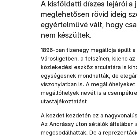
A kisföldatti díszes lejárói a
meglehetősen rövid ideig sz
egyértelművé vált, hogy csa
nem készültek.
1896-ban tizenegy megállója épült a f
Városligetben, a felszínen, kilenc az
közlekedési eszköz arculatára is kí
egységesnek mondhatták, de elegán
viszonylatban is. A megállóhelyeket
megállóhelyek nevét is a csempékre í
utastájékoztatást
A kezdet kezdetén ez a nagyvonalú
Az Andrássy úton sétálók általában 
megcsodálhattak. De a reprezentác