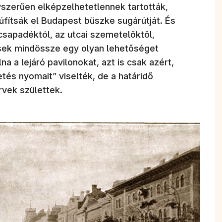
yszerűen elképzelhetetlennek tartották,
fítsák el Budapest büszke sugárútját. És
a csapadéktól, az utcai szemetelőktől,
kesek mindössze egy olyan lehetőséget
na a lejáró pavilonokat, azt is csak azért,
etés nyomait” viselték, de a határidő
vek születtek.