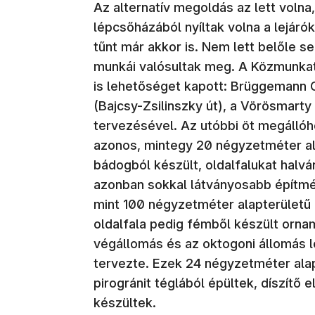
Az alternatív megoldás az lett voln
lépcsőházából nyíltak volna a lejár
tűnt már akkor is. Nem lett belőle s
munkái valósultak meg. A Közmunkat
is lehetőséget kapott: Brüggemann G
(Bajcsy-Zsilinszky út), a Vörösmarty u
tervezésével. Az utóbbi öt megállóh
azonos, mintegy 20 négyzetméter ala
bádogból készült, oldalfalukat halvá
azonban sokkal látványosabb építmén
mint 100 négyzetméter alapterületű 
oldalfala pedig fémből készült ornam
végállomás és az oktogoni állomás l
tervezte. Ezek 24 négyzetméter alap
pirogránit téglából épültek, díszítő
készültek.