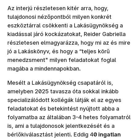
Az interjú részletesen kitér arra, hogy,
tulajdonosi nézőpontból milyen konkrét
eszköztárral csökkenti a Lakásügynökség a
kiadással járó kockázatokat, Reider Gabriella
részletesen elmagyarázza, hogy mi az és mire
jó a Lakáskönyv, és hogy a “teljes körű
menedzsment" milyen feladatokat foglal
magába a mindennapokban.
Mesélt a Lakásügynökség csapatáról is,
amelyben 2025 tavasza óta sokkal inkább
specializálódott kollégák látják el az egyes
feladatokat és betekintést nyújtott abba a
folyamatba az általában 3-4 hetes folyamatról
is, ami a tulajdonosok jelentkezését és a
bérlőkiválasztást jelenti. Eddig 4
0 ingatlan