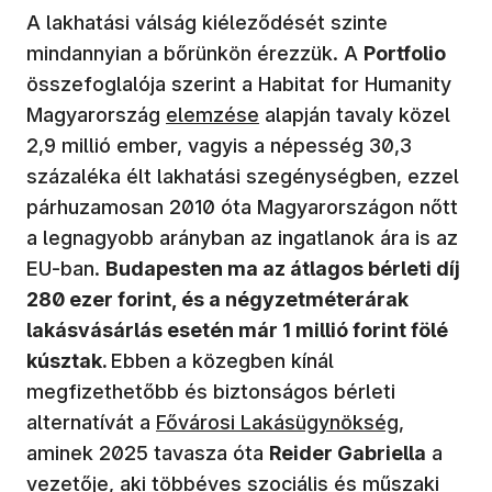
A lakhatási válság kiéleződését szinte
mindannyian a bőrünkön érezzük. A
Portfolio
összefoglalója szerint a​ Habitat for Humanity
Magyarország
elemzése
alapján tavaly közel
2,9 millió ember, vagyis a népesség 30,3
százaléka élt lakhatási szegénységben, ezzel
párhuzamosan 2010 óta Magyarországon nőtt
a legnagyobb arányban az ingatlanok ára is az
EU-ban.
Budapesten ma az átlagos bérleti díj
280 ezer forint, és a négyzetméterárak
lakásvásárlás esetén már 1 millió forint fölé
kúsztak.
Ebben a közegben kínál
megfizethetőbb és biztonságos bérleti
alternatívát a
Fővárosi Lakásügynökség
,
aminek 2025 tavasza óta
Reider Gabriella
a
vezetője, aki többéves szociális és műszaki