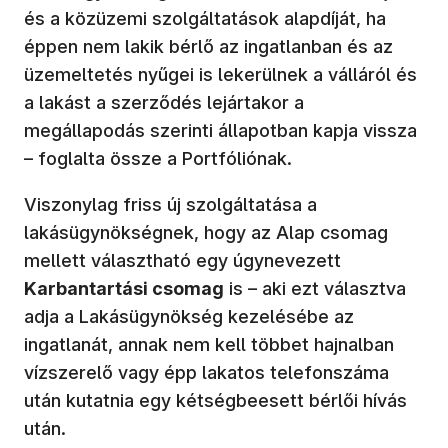
és a közüzemi szolgáltatások alapdíját, ha
éppen nem lakik bérlő az ingatlanban és az
üzemeltetés nyűgei is lekerülnek a válláról és
a lakást a szerződés lejártakor a
megállapodás szerinti állapotban kapja vissza
– foglalta össze a Portfóliónak.
Viszonylag friss új szolgáltatása a
lakásügynökségnek, hogy az Alap csomag
mellett választható egy úgynevezett
Karbantartási csomag
is – aki ezt választva
adja a Lakásügynökség kezelésébe az
ingatlanát, annak nem kell többet hajnalban
vízszerelő vagy épp lakatos telefonszáma
után kutatnia egy kétségbeesett bérlői hívás
után.