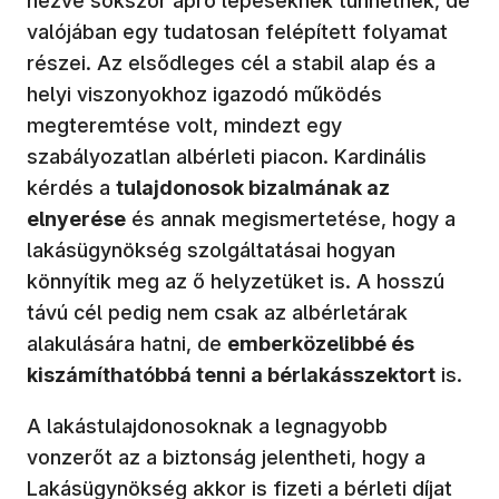
nézve sokszor apró lépéseknek tűnhetnek, de
valójában egy tudatosan felépített folyamat
részei. Az elsődleges cél a stabil alap és a
helyi viszonyokhoz igazodó működés
megteremtése volt, mindezt egy
szabályozatlan albérleti piacon. Kardinális
kérdés a
tulajdonosok bizalmának az
elnyerése
és annak megismertetése, hogy a
lakásügynökség szolgáltatásai hogyan
könnyítik meg az ő helyzetüket is. A hosszú
távú cél pedig nem csak az albérletárak
alakulására hatni, de
emberközelibbé és
kiszámíthatóbbá tenni a bérlakásszektort
is.
A lakástulajdonosoknak a legnagyobb
vonzerőt az a biztonság jelentheti, hogy a
Lakásügynökség akkor is fizeti a bérleti díjat