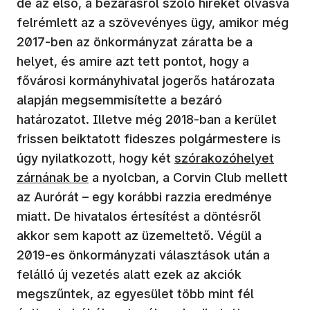
de az első, a bezárásról szóló híreket olvasva
felrémlett az a szövevényes ügy, amikor még
2017-ben az önkormányzat záratta be a
helyet, és amire azt tett pontot, hogy a
fővárosi kormányhivatal jogerős határozata
alapján megsemmisítette a bezáró
határozatot. Illetve még 2018-ban a kerület
frissen beiktatott fideszes polgármestere is
úgy nyilatkozott, hogy két
szórakozóhelyet
zárnának be
a nyolcban, a Corvin Club mellett
az Aurórát – egy korábbi razzia eredménye
miatt. De hivatalos értesítést a döntésről
akkor sem kapott az üzemeltető. Végül a
2019-es önkormányzati választások után a
felálló új vezetés alatt ezek az akciók
megszűntek, az egyesület több mint fél