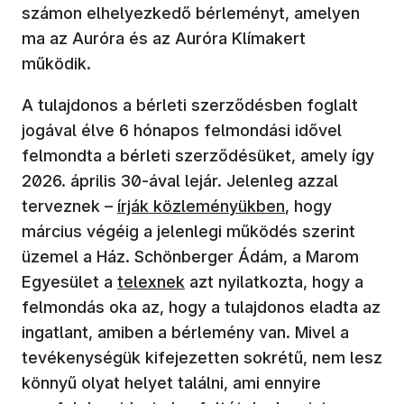
számon elhelyezkedő bérleményt, amelyen
ma az Auróra és az Auróra Klímakert
működik.
A tulajdonos a bérleti szerződésben foglalt
jogával élve 6 hónapos felmondási idővel
felmondta a bérleti szerződésüket, amely így
2026. április 30-ával lejár. Jelenleg azzal
terveznek –
írják közleményükben
, hogy
március végéig a jelenlegi működés szerint
üzemel a Ház. Schönberger Ádám, a Marom
Egyesület a
telexnek
azt nyilatkozta, hogy a
felmondás oka az, hogy a tulajdonos eladta az
ingatlant, amiben a bérlemény van. Mivel a
tevékenységük kifejezetten sokrétű, nem lesz
könnyű olyat helyet találni, ami ennyire