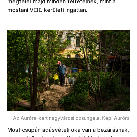
megfelel majd minden feltételnek, mint a
mostani VIII. kerületi ingatlan.
Az Auróra-kert nagyvárosi dzsungele. Kép: Auróra
Most csupán adásvételi oka van a bezárásnak,