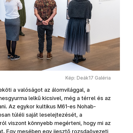
Kép: Deák17 Galéria
köti a valóságot az álomvilággal, a
esgyurma lelkű kicsivel, még a térrel és az
zani. Az egykor kultikus M61-es Nohab-
n túléli saját leselejtezését, a
áról viszont könnyebb megérteni, hogy mi az
at. Egy mesében egy ijesztő rozsdaövezeti