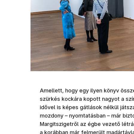
Amellett, hogy egy ilyen könyv össze
szürkés kockára kopott nagyot a szín
idővel is képes gátlások nélkül játs
mozdony – nyomtatásban – már biztosa
Margitszigetről az égbe vezető létr
a korábban már felmerült madártávl