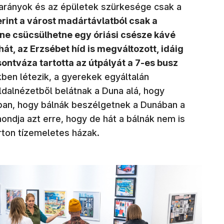
arányok és az épületek szürkesége csak a
erint a várost madártávlatból csak a
 ne csücsülhetne egy óriási csésze kávé
ahát, az Erzsébet híd is megváltozott, idáig
ntváza tartotta az útpályát a 7-es busz
ben létezik, a gyerekek egyáltalán
dalnézetből belátnak a Duna alá, hogy
ban, hogy bálnák beszélgetnek a Dunában a
ondja azt erre, hogy de hát a bálnák nem is
rton tízemeletes házak.