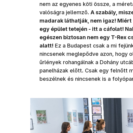
nem az egyenes köti össze, a méret
valóságra jellemző.
A szabály, misz
madarak láthatják, nem igaz! Miért
egy épület tetején - itt a cáfolat! N
egészen biztosan nem egy T-Rex cso
alatt!
Ez a Budapest csak a mi fejünk
nincsenek meglepődve azon, hogy ol
űrlények rohangálnak a Dohány utcá
panelházak előtt. Csak egy felnőtt m
beszélnek és nincsenek is a folyópa