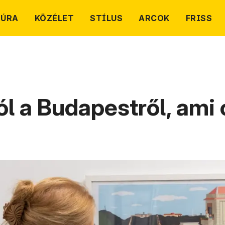
TÚRA
KÖZÉLET
STÍLUS
ARCOK
FRISS
rról a Budapestről, am