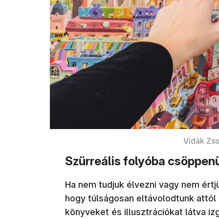
Vidák Zso
Szürreális folyóba csöppen
Ha nem tudjuk élvezni vagy nem értjü
hogy túlságosan eltávolodtunk attól
könyveket és illusztrációkat látva iz