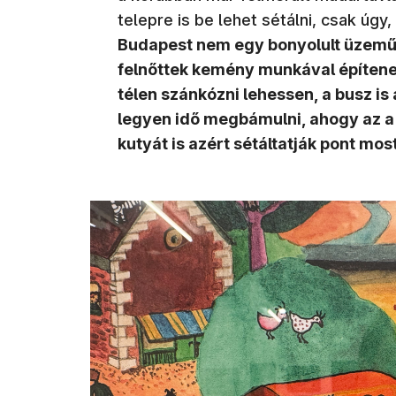
telepre is be lehet sétálni, csak úgy
Budapest nem egy bonyolult üzemű v
felnőttek kemény munkával építenek 
télen szánkózni lehessen, a busz i
legyen idő megbámulni, ahogy az a n
kutyát is azért sétáltatják pont mo