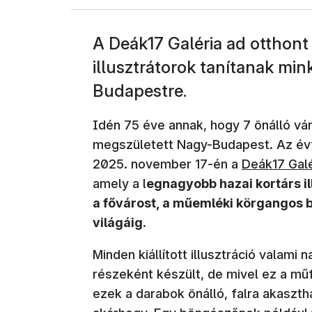
A Deák17 Galéria ad otthont
illusztrátorok tanítanak mi
Budapestre.
Idén 75 éve annak, hogy 7 önálló vá
megszületett Nagy-Budapest. Az évfo
(új ablakban
2025. november 17-én a
Deák17 Gal
amely a l
egnagyobb hazai kortárs il
a fővárost, a műemléki körgangos b
világáig
.
Minden kiállított illusztráció valam
részeként készült, de mivel ez a mű
ezek a darabok önálló, falra akaszt