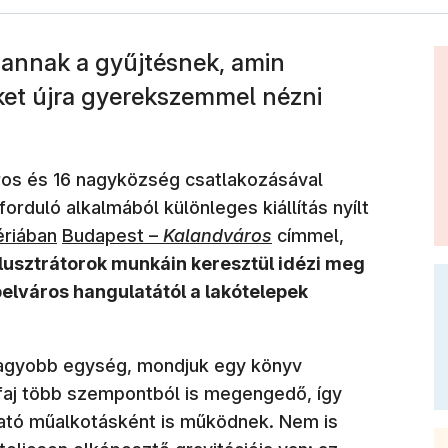
 annak a gyűjtésnek, amin
nket újra gyerekszemmel nézni
ros és 16 nagyközség csatlakozásával
rduló alkalmából különleges kiállítás nyílt
 nyílik meg)
ériában
Budapest –
Kalandváros
címmel,
lusztrátorok munkáin keresztül idézi meg
elváros hangulatától a lakótelepek
i nagyobb egység, mondjuk egy könyv
faj több szempontból is megengedő, így
ható műalkotásként is működnek. Nem is