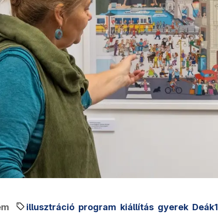
em
illusztráció
program
kiállítás
gyerek
Deák