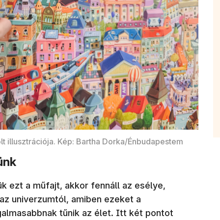
lt illusztrációja. Kép: Bartha Dorka/Énbudapestem
ünk
k ezt a műfajt, akkor fennáll az esélye,
 az univerzumtól, amiben ezeket a
galmasabbnak tűnik az élet. Itt két pontot