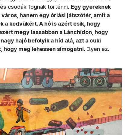
, és csodák fognak történni.
Egy gyereknek
áros, hanem egy óriási játszótér, amit a
a kedvükért. A hó is azért esik, hogy
s azért megy lassabban a Lánchídon, hogy
agy hajó befolyik a híd alá, azt a cuki
st, hogy meg lehessen simogatni.
Ilyen ez.