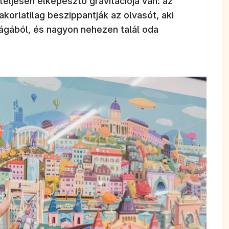
eljesen elképesztő gravitációja van: az
akorlatilag beszippantják az olvasót, aki
világából, és nagyon nehezen talál oda