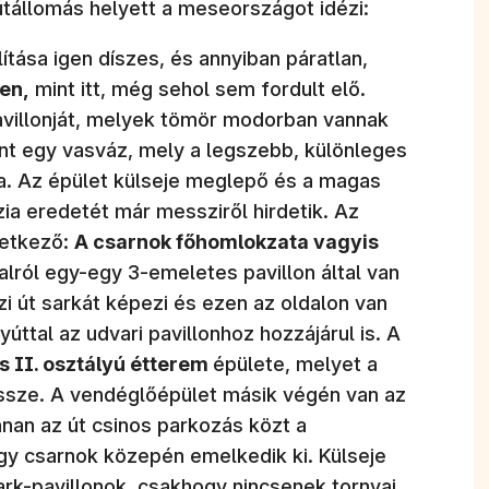
tállomás helyett a meseországot idézi:
ítása igen díszes, és annyiban páratlan,
en,
mint itt, még sehol sem fordult elő.
avillonját, melyek tömör modorban vannak
int egy vasváz, mely a legszebb, különleges
va. Az épület külseje meglepő és a magas
ia eredetét már messziről hirdetik. Az
vetkező:
A csarnok főhomlokzata vagyis
alról egy-egy 3-emeletes pavillon által van
zi út sarkát képezi és ezen az oldalon van
úttal az udvari pavillonhoz hozzájárul is. A
és II. osztályú étterem
épülete, melyet a
 össze. A vendéglőépület másik végén van az
nnan az út csinos parkozás közt a
gy csarnok közepén emelkedik ki. Külseje
rk-pavillonok, csakhogy nincsenek tornyai,