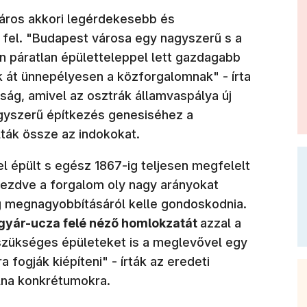
város akkori legérdekesebb és
 fel. "Budapest városa egy nagyszerű s a
páratlan épületteleppel lett gazdagabb
k át ünnepélyesen a közforgalomnak" - írta
ság, amivel az osztrák államvaspálya új
agyszerű építkezés genesiséhez a
lták össze az indokokat.
l épült s egész 1867-ig teljesen megfelelt
kezdve a forgalom oly nagy arányokat
ég megnagyobbításáról kelle gondoskodnia.
a gyár-ucza felé néző homlokzatát
azzal a
szükséges épületeket is a meglevővel egy
 fogják kiépíteni" - írták az eredeti
olna konkrétumokra.