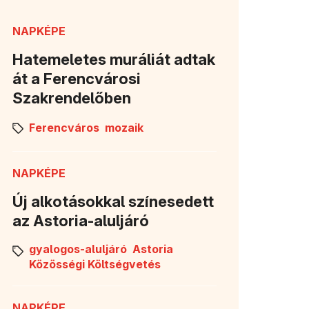
NAPKÉPE
Hatemeletes muráliát adtak
át a Ferencvárosi
Szakrendelőben
Ferencváros
mozaik
NAPKÉPE
Új alkotásokkal színesedett
az Astoria-aluljáró
gyalogos-aluljáró
Astoria
Közösségi Költségvetés
NAPKÉPE