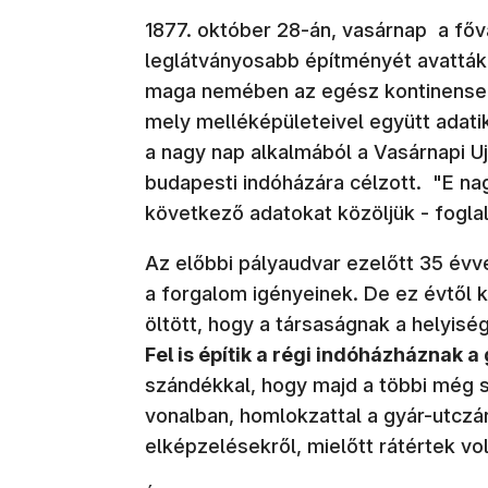
1877. október 28-án, vasárnap a fő
leglátványosabb építményét avatták
maga nemében az egész kontinensen 
mely melléképületeivel együtt adati
a nagy nap alkalmából a Vasárnapi Uj
budapesti indóházára célzott. "E n
következő adatokat közöljük - fogla
Az előbbi pályaudvar ezelőtt 35 évve
a forgalom igényeinek. De ez évtől 
öltött, hogy a társaságnak a helyis
Fel is építik a régi indóházháznak 
szándékkal, hogy majd a többi még 
vonalban, homlokzattal a gyár-utczára
elképzelésekről, mielőtt rátértek v