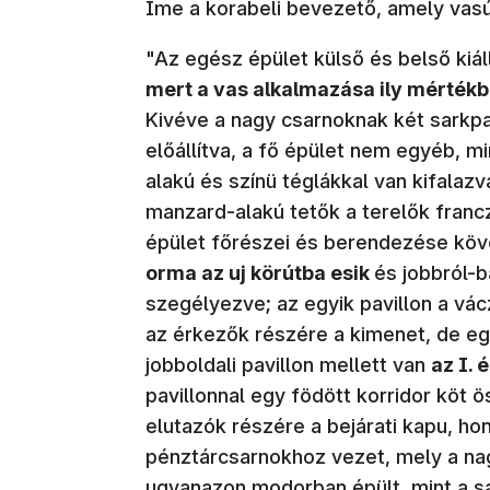
Íme a korabeli bevezető, amely vasú
"Az egész épület külső és belső kiáll
mert a vas alkalmazása ily mértékb
Kivéve a nagy csarnoknak két sarkp
előállítva, a fő épület nem egyéb, m
alakú és színü téglákkal van kifalaz
manzard-alakú tetők a terelők francz
épület főrészei és berendezése kö
orma az uj körútba esik
és jobbról-b
szegélyezve; az egyik pavillon a vác
az érkezők részére a kimenet, de egy
jobboldali pavillon mellett van
az I. 
pavillonnal egy födött korridor köt
elutazók részére a bejárati kapu, ho
pénztárcsarnokhoz vezet, mely a na
ugyanazon modorban épült, mint a sa