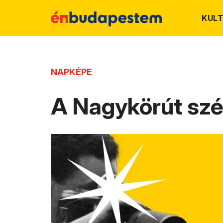
KUL
NAPKÉPE
A Nagykörút sz